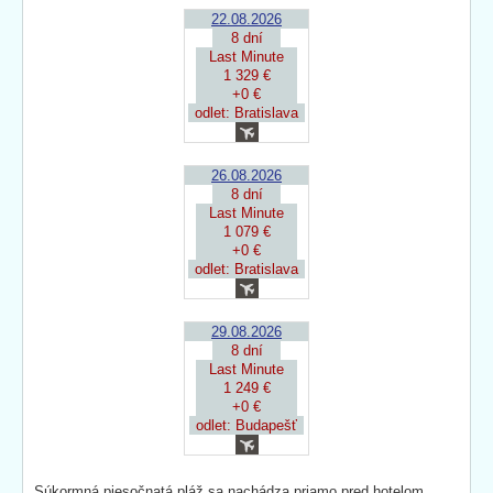
22.08.2026
8 dní
Last Minute
1 329 €
+0 €
odlet: Bratislava
26.08.2026
8 dní
Last Minute
1 079 €
+0 €
odlet: Bratislava
29.08.2026
8 dní
Last Minute
1 249 €
+0 €
odlet: Budapešť
Súkormná piesočnatá pláž sa nachádza priamo pred hotelom,