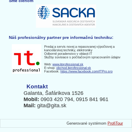
Sme členom
Náš profesionálny partner pre informačnú techniku:
Predaj a servis novej a repasovanej výpočtovej a
kancelárskej techniky, elektroniky
Odborné poradenstvo v oblasti IT
Služby súvisiace s počítačovým spracovaním údajov
Web:
www.itprofessional.sk
E-shop:
obchod.itprofessional.sk
Facebook:
https://www.facebook.com/ITPro.sro
Kontakt
Galanta, Šafárikova 1526
Mobil:
0903 420 794, 0915 841 961
Mail:
gita@gita.sk
Generované systémom
ProfiTour