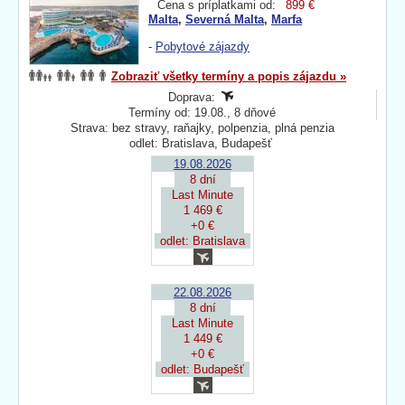
Cena s príplatkami od:
899 €
Malta
,
Severná Malta
,
Marfa
-
Pobytové zájazdy
Zobraziť všetky termíny a popis zájazdu »
Doprava:
Termíny od: 19.08., 8 dňové
Strava: bez stravy, raňajky, polpenzia, plná penzia
odlet: Bratislava, Budapešť
19.08.2026
8 dní
Last Minute
1 469 €
+0 €
odlet: Bratislava
22.08.2026
8 dní
Last Minute
1 449 €
+0 €
odlet: Budapešť