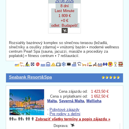
29.08.2026
8 dní
Last Minute
1 809 €
+0 €
odlet: Budapešť
Rozsiahly bazénový komplex so slnečnou terasou (ležadlá,
slnečníky a osušky zdarma) • vnútorný bazén • moderné wellness
centrum Pearl Spa (sauna, jacuzzi, masáže a procedúry za
poplatok) • fitness centrum • 7 reštaurácií.
Seabank Resort&Spa
Cena zájazdu od:
1 423,50 €
Cena s príplatkami od:
1 652,50 €
Malta
,
Severná Malta
,
Mellieha
-
Pobytové zájazdy
-
Pre rodiny s deťmi
Zobraziť všetky termíny a popis zájazdu »
Doprava: