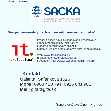
Sme členom
Náš profesionálny partner pre informačnú techniku:
Predaj a servis novej a repasovanej výpočtovej a
kancelárskej techniky, elektroniky
Odborné poradenstvo v oblasti IT
Služby súvisiace s počítačovým spracovaním údajov
Web:
www.itprofessional.sk
E-shop:
obchod.itprofessional.sk
Facebook:
https://www.facebook.com/ITPro.sro
Kontakt
Galanta, Šafárikova 1526
Mobil:
0903 420 794, 0915 841 961
Mail:
gita@gita.sk
Generované systémom
ProfiTour