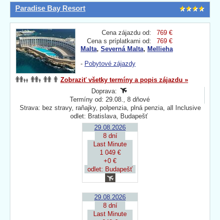
Paradise Bay Resort
Cena zájazdu od:
769 €
Cena s príplatkami od:
769 €
Malta
,
Severná Malta
,
Mellieha
-
Pobytové zájazdy
Zobraziť všetky termíny a popis zájazdu »
Doprava:
Termíny od: 29.08., 8 dňové
Strava: bez stravy, raňajky, polpenzia, plná penzia, all Inclusive
odlet: Bratislava, Budapešť
29.08.2026
8 dní
Last Minute
1 049 €
+0 €
odlet: Budapešť
29.08.2026
8 dní
Last Minute