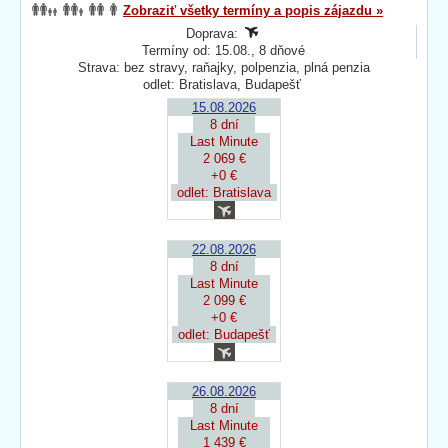
Zobraziť všetky termíny a popis zájazdu »
Doprava:
Termíny od: 15.08., 8 dňové
Strava: bez stravy, raňajky, polpenzia, plná penzia
odlet: Bratislava, Budapešť
15.08.2026
8 dní
Last Minute
2 069 €
+0 €
odlet: Bratislava
22.08.2026
8 dní
Last Minute
2 099 €
+0 €
odlet: Budapešť
26.08.2026
8 dní
Last Minute
1 439 €