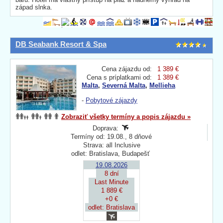
západ slnka.
DB Seabank Resort & Spa
Cena zájazdu od:
1 389 €
Cena s príplatkami od:
1 389 €
Malta
,
Severná Malta
,
Mellieha
-
Pobytové zájazdy
Zobraziť všetky termíny a popis zájazdu »
Doprava:
Termíny od: 19.08., 8 dňové
Strava: all Inclusive
odlet: Bratislava, Budapešť
19.08.2026
8 dní
Last Minute
1 889 €
+0 €
odlet: Bratislava