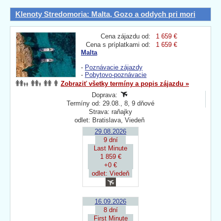
Klenoty Stredomoria: Malta, Gozo a oddych pri mori
Cena zájazdu od:
1 659 €
Cena s príplatkami od:
1 659 €
Malta
-
Poznávacie zájazdy
-
Pobytovo-poznávacie
Zobraziť všetky termíny a popis zájazdu »
Doprava:
Termíny od: 29.08., 8, 9 dňové
Strava: raňajky
odlet: Bratislava, Viedeň
29.08.2026
9 dní
Last Minute
1 859 €
+0 €
odlet: Viedeň
16.09.2026
8 dní
First Minute