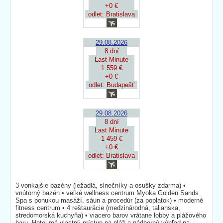
+0 €
odlet: Bratislava
29.08.2026
8 dní
Last Minute
1 559 €
+0 €
odlet: Budapešť
29.08.2026
8 dní
Last Minute
1 459 €
+0 €
odlet: Bratislava
3 vonkajšie bazény (ležadlá, slnečníky a osušky zdarma) •
vnútorný bazén • veľké wellness centrum Myoka Golden Sands
Spa s ponukou masáží, sáun a procedúr (za poplatok) • moderné
fitness centrum • 4 reštaurácie (medzinárodná, talianska,
stredomorská kuchyňa) • viacero barov vrátane lobby a plážového
baru. Hotel má vlastný prístup na pláž a nádherný výhľad na