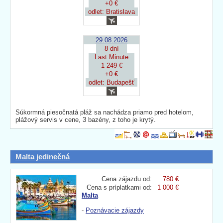
+0 €
odlet: Bratislava
29.08.2026
8 dní
Last Minute
1 249 €
+0 €
odlet: Budapešť
Súkormná piesočnatá pláž sa nachádza priamo pred hotelom,
plážový servis v cene, 3 bazény, z toho je krytý.
Malta jedinečná
Cena zájazdu od:
780 €
Cena s príplatkami od:
1 000 €
Malta
-
Poznávacie zájazdy