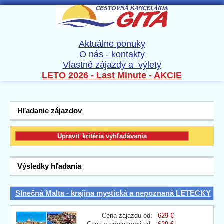
Aktuálne ponuky
O nás - kontakty
Vlastné zájazdy a výlety
LETO 2026 - Last Minute - AKCIE
Hľadanie zájazdov
Výsledky hľadania
Slnečná Malta - krajina mystická a nepoznaná LETECKY
Cena zájazdu od:
629 €