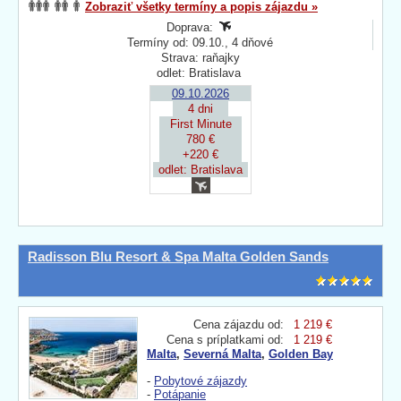
Zobraziť všetky termíny a popis zájazdu »
Doprava:
Termíny od: 09.10., 4 dňové
Strava: raňajky
odlet: Bratislava
09.10.2026
4 dni
First Minute
780 €
+220 €
odlet: Bratislava
Radisson Blu Resort & Spa Malta Golden Sands
Cena zájazdu od:
1 219 €
Cena s príplatkami od:
1 219 €
Malta
,
Severná Malta
,
Golden Bay
-
Pobytové zájazdy
-
Potápanie