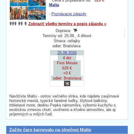
Cena s príplatkami od:
629 €
Malta
-
Poznávacie zájazdy
Zobraziť všetky termíny a popis zájazdu »
Doprava:
Termíny od: 25.09., 4 dňové
Strava: raňajky
odlet: Bratislava
25.09.2026
4 dni
First Minute
629 €
+0 €
odlet: Bratislava
Navštívte Maltu - ostrov večného slnka, kde nájdete zaujímavé
historické mestá, typické farebné loďky, štýlové balkóny,
trblietavé more, dedinu Pepka námorníka, výbornú kuchyňu s
exotickou zmesou chutí, uvoľnenú a kľudnú atmosféru, ale aj
príjemných a milých ľudí.
Zažite čaro karnevalu na slnečnej Malte