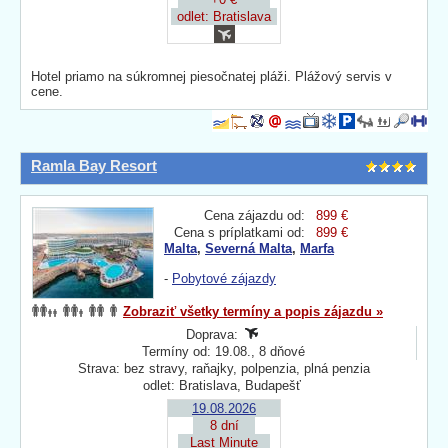
odlet: Bratislava
Hotel priamo na súkromnej piesočnatej pláži. Plážový servis v
cene.
Ramla Bay Resort
Cena zájazdu od:
899 €
Cena s príplatkami od:
899 €
Malta
,
Severná Malta
,
Marfa
-
Pobytové zájazdy
Zobraziť všetky termíny a popis zájazdu »
Doprava:
Termíny od: 19.08., 8 dňové
Strava: bez stravy, raňajky, polpenzia, plná penzia
odlet: Bratislava, Budapešť
19.08.2026
8 dní
Last Minute