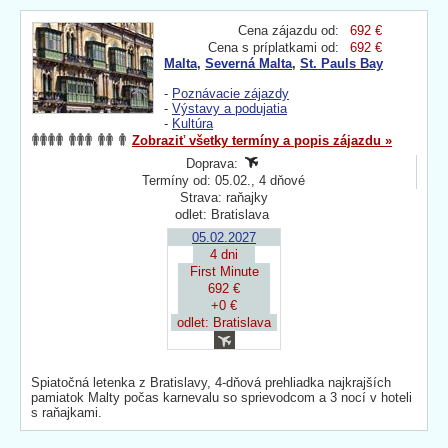
Cena zájazdu od:
692 €
Cena s príplatkami od:
692 €
Malta
,
Severná Malta
,
St. Pauls Bay
-
Poznávacie zájazdy
-
Výstavy a podujatia
-
Kultúra
Zobraziť všetky termíny a popis zájazdu »
Doprava:
Termíny od: 05.02., 4 dňové
Strava: raňajky
odlet: Bratislava
05.02.2027
4 dni
First Minute
692 €
+0 €
odlet: Bratislava
Spiatočná letenka z Bratislavy, 4-dňová prehliadka najkrajších
pamiatok Malty počas karnevalu so sprievodcom a 3 nocí v hoteli
s raňajkami.