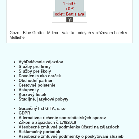
1 659 €
+0 €
odlet: Bratislava
Gozo - Blue Grotto - Mdina - Valetta - oddych v plážovom hoteli v
Melliehe
Vyhľadávanie zájazdov
Služby pre firmy
Služby pre školy
Dovolenka ako darček
Obchodní partneri
Cestovné poistenie
Vstupenky
Kurzový lístok
Študijné, jazykové pobyty
Garančný list GITA, s.r.o
GDPR
Alternatívne riešenie spotrebiteľských sporov
Zákon o zájazdoch č.170/2018
Všeobecné zmluvné podmienky účasti na zájazdoch
Reklamačný poriadok
Všeobecné zmluvné podmienky o poskytovaní služieb