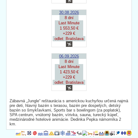
30.08.2026
8 dní
Last Minute
1 553,50 €
+229 €
odlet: Bratislava
06.09.2026
8 dní
Last Minute
1 423,50 €
+229 €
odlet: Bratislava
Zábavná „Jungle“ reštaurácia s americkou kuchyňou určená najmä
pre deti, hlavný bazén s terasou, bazén pre dospelých, detský
bazén so šmykľavkami, Sports bar s bowlingom (za poplatok),
SPA centrum, vnútorný bazén, vírivka, sauna, turecký kúpeľ,
medzinárodné hotelové animácie. Dedinka Pepka námorníka 2
km.