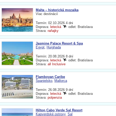
Malta – historická mozaika
Viac destinácií
Termín: 02.10.2026 4 dni
Doprava:
letecká
odlet: Bratislava
Strava:
raňajky
Jasmine Palace Resort & Spa
Egypt
,
Hurghada
Termín: 20.08.2026 8 dní
Doprava:
letecká
odlet: Bratislava
Strava:
all Inclusive
Flamboyan Caribe
Španielsko
,
Mallorca
Termín: 26.08.2026 9 dní
Doprava:
letecká
odlet: Bratislava
Strava:
polpenzia
Hilton Cabo Verde Sal Resort
Kapverdské ostrovy
,
Sal