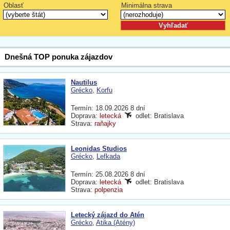
Oblasť
Minimálna strava
Dnešná TOP ponuka zájazdov
Nautilus
Grécko
,
Korfu
Termín: 18.09.2026 8 dní
Doprava:
letecká
odlet: Bratislava
Strava:
raňajky
Leonidas Studios
Grécko
,
Lefkada
Termín: 25.08.2026 8 dní
Doprava:
letecká
odlet: Bratislava
Strava:
polpenzia
Letecký zájazd do Atén
Grécko
,
Atika (Atény)