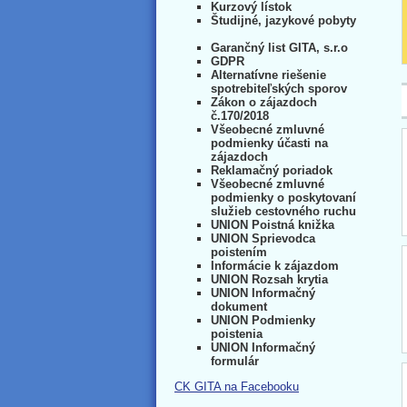
Kurzový lístok
Študijné, jazykové pobyty
Garančný list GITA, s.r.o
GDPR
Alternatívne riešenie
spotrebiteľských sporov
Zákon o zájazdoch
č.170/2018
Všeobecné zmluvné
podmienky účasti na
zájazdoch
Reklamačný poriadok
Všeobecné zmluvné
podmienky o poskytovaní
služieb cestovného ruchu
UNION Poistná knižka
UNION Sprievodca
poistením
Informácie k zájazdom
UNION Rozsah krytia
UNION Informačný
dokument
UNION Podmienky
poistenia
UNION Informačný
formulár
CK GITA na Facebooku