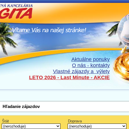
Aktuálne ponuky
O nás - kontakty
Vlastné zájazdy a výlety
LETO 2026 - Last Minute - AKCIE
Hľadanie zájazdov
Štát
Doprava