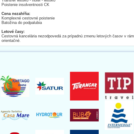
Transfer letisko - hotel - letisko
Poistenie insolventnosti CK
Cena nezahŕňa:
Komplexné cestovné poistenie
Batožina do podpalubia
Letové časy:
Cestovná kancelária nezodpovedá za prípadnú zmenu letových časov v rámc
orientačné.