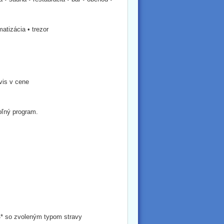
atizácia • trezor
vis v cene
Voľný program.
4* so zvoleným typom stravy