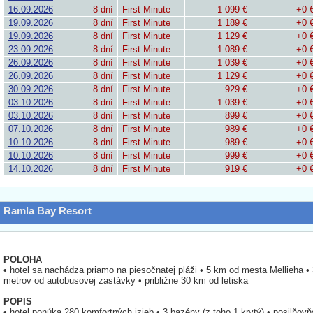
16.09.2026
8 dní
First Minute
1 099 €
+0 
19.09.2026
8 dní
First Minute
1 189 €
+0 
19.09.2026
8 dní
First Minute
1 129 €
+0 
23.09.2026
8 dní
First Minute
1 089 €
+0 
26.09.2026
8 dní
First Minute
1 039 €
+0 
26.09.2026
8 dní
First Minute
1 129 €
+0 
30.09.2026
8 dní
First Minute
929 €
+0 
03.10.2026
8 dní
First Minute
1 039 €
+0 
03.10.2026
8 dní
First Minute
899 €
+0 
07.10.2026
8 dní
First Minute
989 €
+0 
10.10.2026
8 dní
First Minute
989 €
+0 
10.10.2026
8 dní
First Minute
999 €
+0 
14.10.2026
8 dní
First Minute
919 €
+0 
Ramla Bay Resort
POLOHA
• hotel sa nachádza priamo na piesočnatej pláži • 5 km od mesta Mellieha •
metrov od autobusovej zastávky • približne 30 km od letiska
POPIS
• hotel ponúka 280 komfortných izieb • 3 bazény (z toho 1 krytý) • posilňovň