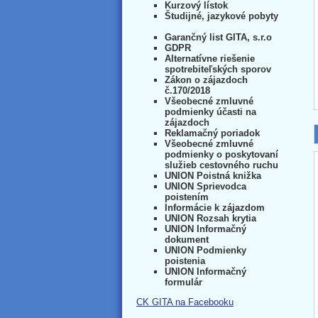
Kurzový lístok
Študijné, jazykové pobyty
Garančný list GITA, s.r.o
GDPR
Alternatívne riešenie
spotrebiteľských sporov
Zákon o zájazdoch
č.170/2018
Všeobecné zmluvné
podmienky účasti na
zájazdoch
Reklamačný poriadok
Všeobecné zmluvné
podmienky o poskytovaní
služieb cestovného ruchu
UNION Poistná knižka
UNION Sprievodca
poistením
Informácie k zájazdom
UNION Rozsah krytia
UNION Informačný
dokument
UNION Podmienky
poistenia
UNION Informačný
formulár
CK GITA na Facebooku