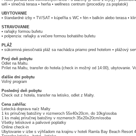
wifi • slnečná terasa • herňa • wellness centrum (procedúry za poplatok)
UBYTOVANIE
• štandardné izby • TV/SAT • kúpeľňa s WC • fén • balkón alebo terasa • klim
STRAVOVANIE
• raňajky formou bufetu
• polpenzia: raňajky a večere formou bohatého bufetu
PLÁŽ
• súkormná piesočnatá pláž sa nachádza priamo pred hotelom • plážový ser
Prvý deň pobytu
Odlet na Maltu.
Prílet na Maltu, transfer do hotela (check in možný od 14:00), ubytovanie. 
ďalšie dni pobytu
Voľný program
Posledný deň pobytu
Check out z hotela, transfer na letisko, odlet z Malty.
Cena zahŕňa:
Letecká doprava na/z Malty
1 ks príručnej batožiny v rozmeroch 55x40x20cm, do 10kg/osoba
1 ks malej príručnej batožiny v rozmeroch 35x20x20cm/osoba
Všetky letiskové a palivové poplatky
Online check-in
Ubytovanie v izbe s výhľadom na krajinu v hoteli Ramla Bay Beach Resort 