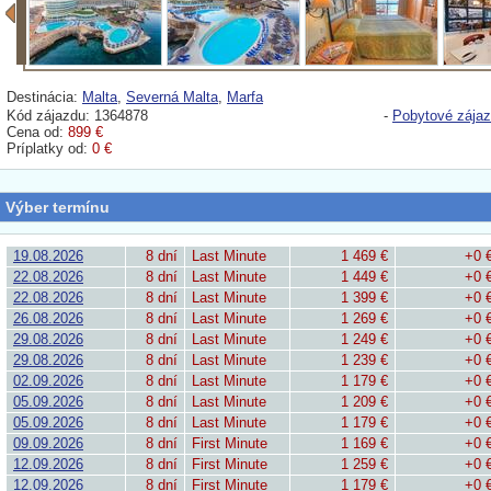
Destinácia:
Malta
,
Severná Malta
,
Marfa
Kód zájazdu: 1364878
-
Pobytové zája
Cena od:
899 €
Príplatky od:
0 €
Výber termínu
19.08.2026
8 dní
Last Minute
1 469 €
+0 
22.08.2026
8 dní
Last Minute
1 449 €
+0 
22.08.2026
8 dní
Last Minute
1 399 €
+0 
26.08.2026
8 dní
Last Minute
1 269 €
+0 
29.08.2026
8 dní
Last Minute
1 249 €
+0 
29.08.2026
8 dní
Last Minute
1 239 €
+0 
02.09.2026
8 dní
Last Minute
1 179 €
+0 
05.09.2026
8 dní
Last Minute
1 209 €
+0 
05.09.2026
8 dní
Last Minute
1 179 €
+0 
09.09.2026
8 dní
First Minute
1 169 €
+0 
12.09.2026
8 dní
First Minute
1 259 €
+0 
12.09.2026
8 dní
First Minute
1 179 €
+0 