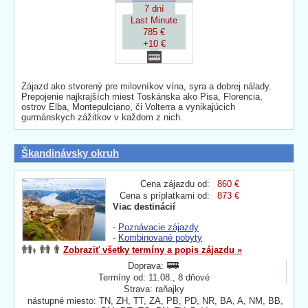
7 dní
Last Minute
785 €
+10 €
Zájazd ako stvorený pre milovníkov vína, syra a dobrej nálady.
Prepojenie najkrajších miest Toskánska ako Pisa, Florencia,
ostrov Elba, Montepulciano, či Volterra a vynikajúcich
gurmánskych zážitkov v každom z nich.
Škandinávsky okruh
Cena zájazdu od:
860 €
Cena s príplatkami od:
873 €
Viac destinácií
-
Poznávacie zájazdy
-
Kombinované pobyty
Zobraziť všetky termíny a popis zájazdu »
Doprava:
Termíny od: 11.08., 8 dňové
Strava: raňajky
nástupné miesto: TN, ZH, TT, ZA, PB, PD, NR, BA, A, NM, BB,