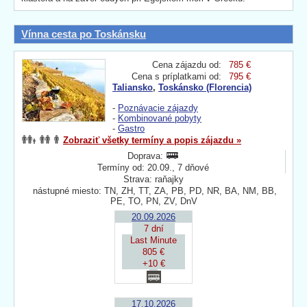
Vínna cesta po Toskánsku
Cena zájazdu od:
785 €
Cena s príplatkami od:
795 €
Taliansko
,
Toskánsko (Florencia)
-
Poznávacie zájazdy
-
Kombinované pobyty
-
Gastro
Zobraziť všetky termíny a popis zájazdu »
Doprava:
Termíny od: 20.09., 7 dňové
Strava: raňajky
nástupné miesto: TN, ZH, TT, ZA, PB, PD, NR, BA, NM, BB,
PE, TO, PN, ZV, DnV
20.09.2026
7 dní
Last Minute
805 €
+10 €
17.10.2026