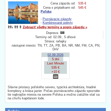
Cena zájazdu od:
535 €
Cena s príplatkami od:
545 €
Poľsko
-
Poznávacie zájazdy
-
Kombinované pobyty
Zobraziť všetky termíny a popis zájazdu »
Doprava:
Termíny od: 02.09., 5 dňové
Strava: raňajky
nástupné miesto: TN, TT, ZA, PB, BA, NR, NM, FM, CA, PN,
DnV
02.09.2026
5 dní
Last Minute
535 €
+10 €
Slávne pristavy poľského severu, typická archtektúra, hradné
komplexy a krása jazier. Počas poznávacieho zájazdu spoznáte
tie najkrajšie miesta na severe Poľska a možno zatúžite stať sa
na chvíľu kapitánom lode.