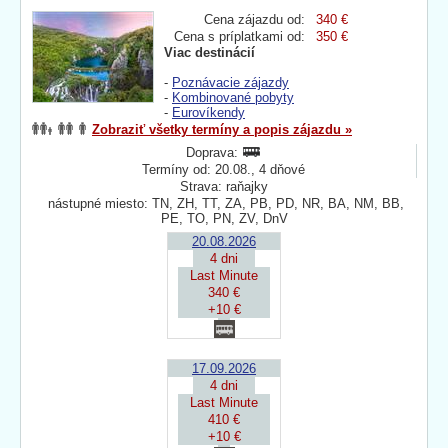
Cena zájazdu od:
340 €
Cena s príplatkami od:
350 €
Viac destinácií
-
Poznávacie zájazdy
-
Kombinované pobyty
-
Eurovíkendy
Zobraziť všetky termíny a popis zájazdu »
Doprava:
Termíny od: 20.08., 4 dňové
Strava: raňajky
nástupné miesto: TN, ZH, TT, ZA, PB, PD, NR, BA, NM, BB,
PE, TO, PN, ZV, DnV
20.08.2026
4 dni
Last Minute
340 €
+10 €
17.09.2026
4 dni
Last Minute
410 €
+10 €