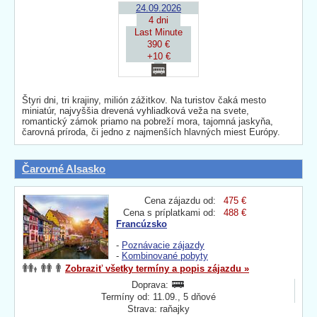
24.09.2026
4 dni
Last Minute
390 €
+10 €
Štyri dni, tri krajiny, milión zážitkov. Na turistov čaká mesto
miniatúr, najvyššia drevená vyhliadková veža na svete,
romantický zámok priamo na pobreží mora, tajomná jaskyňa,
čarovná príroda, či jedno z najmenších hlavných miest Európy.
Čarovné Alsasko
Cena zájazdu od:
475 €
Cena s príplatkami od:
488 €
Francúzsko
-
Poznávacie zájazdy
-
Kombinované pobyty
Zobraziť všetky termíny a popis zájazdu »
Doprava:
Termíny od: 11.09., 5 dňové
Strava: raňajky