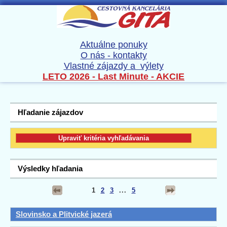
Aktuálne ponuky
O nás - kontakty
Vlastné zájazdy a výlety
LETO 2026 - Last Minute - AKCIE
Hľadanie zájazdov
Výsledky hľadania
1
2
3
...
5
Slovinsko a Plitvické jazerá