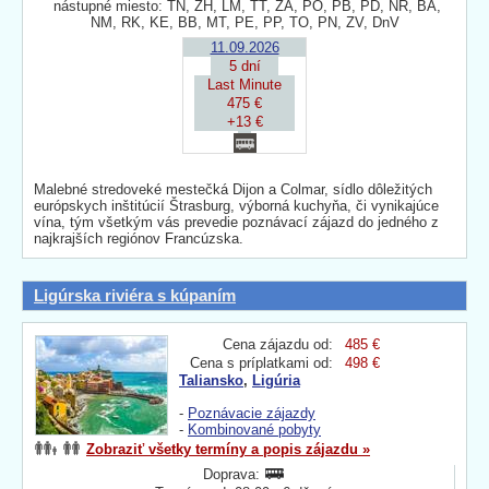
nástupné miesto: TN, ZH, LM, TT, ZA, PO, PB, PD, NR, BA,
NM, RK, KE, BB, MT, PE, PP, TO, PN, ZV, DnV
11.09.2026
5 dní
Last Minute
475 €
+13 €
Malebné stredoveké mestečká Dijon a Colmar, sídlo dôležitých
európskych inštitúcií Štrasburg, výborná kuchyňa, či vynikajúce
vína, tým všetkým vás prevedie poznávací zájazd do jedného z
najkrajších regiónov Francúzska.
Ligúrska riviéra s kúpaním
Cena zájazdu od:
485 €
Cena s príplatkami od:
498 €
Taliansko
,
Ligúria
-
Poznávacie zájazdy
-
Kombinované pobyty
Zobraziť všetky termíny a popis zájazdu »
Doprava: