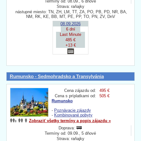
Termíny od: 08.09., 6 dňové
Strava: raňajky
nástupné miesto: TN, ZH, LM, TT, ZA, PO, PB, PD, NR, BA,
NM, RK, KE, BB, MT, PE, PP, TO, PN, ZV, DnV
08.09.2026
6 dní
Last Minute
485 €
+13 €
Rumunsko - Sedmohradsko a Transylvánia
Cena zájazdu od:
495 €
Cena s príplatkami od:
505 €
Rumunsko
-
Poznávacie zájazdy
-
Kombinované pobyty
Zobraziť všetky termíny a popis zájazdu »
Doprava:
Termíny od: 09.09., 5 dňové
Strava: raňajky