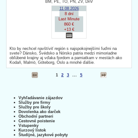
BM, PE, TO, PN, ZV, DnV
11.08.2026
8 dní
Last Minute
860 €
+13 €
Kto by nechcel navštíviť región s najspokojnejšími ľuďmi na
svete? Dánsko, Švédsko a Nórsko patria medzi mimoriadne
obľúbené krajiny aj vďaka fjordom a pamiatkam v mestách ako
Kodaň, Malmö, Göteborg, Oslo a mnohé ďalšie.
1
2
3
...
5
Vyhľadávanie zájazdov
Služby pre firmy
Služby pre školy
Dovolenka ako darček
Obchodní partneri
Cestovné poistenie
Vstupenky
Kurzový lístok
Študijné, jazykové pobyty