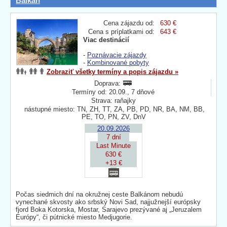
Balkán
Cena zájazdu od:
630 €
Cena s príplatkami od:
643 €
Viac destinácií
-
Poznávacie zájazdy
-
Kombinované pobyty
Zobraziť všetky termíny a popis zájazdu »
Doprava:
Termíny od: 20.09., 7 dňové
Strava: raňajky
nástupné miesto: TN, ZH, TT, ZA, PB, PD, NR, BA, NM, BB,
PE, TO, PN, ZV, DnV
20.09.2026
7 dní
Last Minute
630 €
+13 €
Počas siedmich dní na okružnej ceste Balkánom nebudú
vynechané skvosty ako srbský Novi Sad, najjužnejší európsky
fjord Boka Kotorska, Mostar, Sarajevo prezývané aj „Jeruzalem
Európy“, či pútnické miesto Medjugorie.