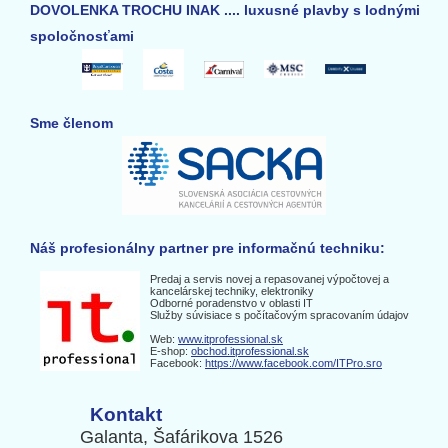
DOVOLENKA TROCHU INAK .... luxusné plavby s lodnými
spoločnosťami
Sme členom
Náš profesionálny partner pre informačnú techniku:
Predaj a servis novej a repasovanej výpočtovej a
kancelárskej techniky, elektroniky
Odborné poradenstvo v oblasti IT
Služby súvisiace s počítačovým spracovaním údajov
Web:
www.itprofessional.sk
E-shop:
obchod.itprofessional.sk
Facebook:
https://www.facebook.com/ITPro.sro
Kontakt
Galanta, Šafárikova 1526