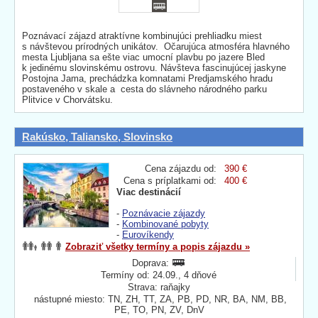
Poznávací zájazd atraktívne kombinujúci prehliadku miest
s návštevou prírodných unikátov. Očarujúca atmosféra hlavného
mesta Ljubljana sa ešte viac umocní plavbu po jazere Bled
k jedinému slovinskému ostrovu. Návšteva fascinujúcej jaskyne
Postojna Jama, prechádzka komnatami Predjamského hradu
postaveného v skale a cesta do slávneho národného parku
Plitvice v Chorvátsku.
Rakúsko, Taliansko, Slovinsko
Cena zájazdu od:
390 €
Cena s príplatkami od:
400 €
Viac destinácií
-
Poznávacie zájazdy
-
Kombinované pobyty
-
Eurovíkendy
Zobraziť všetky termíny a popis zájazdu »
Doprava:
Termíny od: 24.09., 4 dňové
Strava: raňajky
nástupné miesto: TN, ZH, TT, ZA, PB, PD, NR, BA, NM, BB,
PE, TO, PN, ZV, DnV