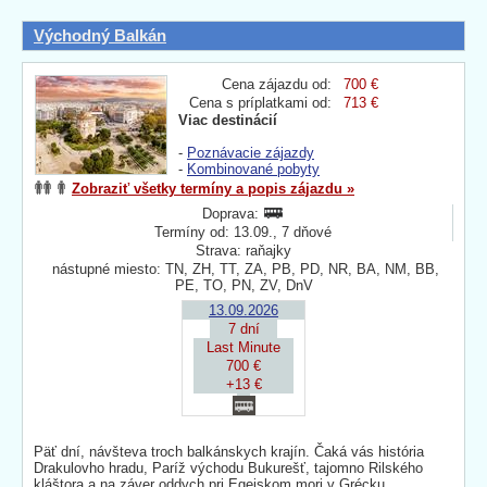
Východný Balkán
Cena zájazdu od:
700 €
Cena s príplatkami od:
713 €
Viac destinácií
-
Poznávacie zájazdy
-
Kombinované pobyty
Zobraziť všetky termíny a popis zájazdu »
Doprava:
Termíny od: 13.09., 7 dňové
Strava: raňajky
nástupné miesto: TN, ZH, TT, ZA, PB, PD, NR, BA, NM, BB,
PE, TO, PN, ZV, DnV
13.09.2026
7 dní
Last Minute
700 €
+13 €
Päť dní, návšteva troch balkánskych krajín. Čaká vás história
Drakulovho hradu, Paríž východu Bukurešť, tajomno Rilského
kláštora a na záver oddych pri Egejskom mori v Grécku.