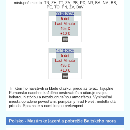
nástupné miesto: TN, ZH, TT, ZA, PB, PD, NR, BA, NM, BB,
PE, TO, PN, ZV, DnV
09.09.2026
5 dní
Last Minute
495 €
+10 €
14.10.2026
5 dní
Last Minute
495 €
+10 €
Tí, ktorí ho navštívili si kladú otázku, prečo až teraz. Tajuplné
Rumunsko nadchne každého cestovateľa a učaruje svojou
bohatou históriou a nezabudnuteľnou atmosférou. Výnimočné
miesta opradené povesťami, pompézny hrad Peleš, nedotknutá
príroda. Spoznajte s nami krajnu prekvapení.
Poľsko - Mazúrske jazerá a pobrežie Baltského mora