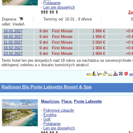
-
Potápanie
-
Len pre dospelých
Zo
Doprava:
Termíny od: 16.01., 9 dňové
S
odlet: Viedeň
16.01.2027
9 dní
First Minute
1 866 €
+0 
04.02.2027
9 dní
First Minute
1 966 €
+0 
11.02.2027
9 dní
First Minute
2 064 €
+0 
16.02.2027
9 dní
First Minute
1 904 €
+0 
23.02.2027
9 dní
First Minute
1 904 €
+0 
Tento hotel len pre dospelých nad 18 rokov sa nachádza na severovýchode os
obklopený zeleňou a v dosahu turistických atrakcií.
Radisson Blu Poste Lafayette Resort & Spa
Maurícius
,
Flacq
,
Poste Lafayette
-
Pobytové zájazdy
-
Exotika
-
Golf
-
Potápanie
-
Len pre dospelých