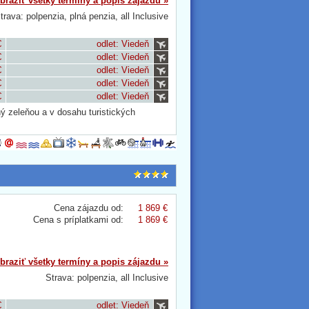
braziť všetky termíny a popis zájazdu »
trava: polpenzia, plná penzia, all Inclusive
€
odlet: Viedeň
€
odlet: Viedeň
€
odlet: Viedeň
€
odlet: Viedeň
€
odlet: Viedeň
ný zeleňou a v dosahu turistických
Cena zájazdu od:
1 869 €
Cena s príplatkami od:
1 869 €
braziť všetky termíny a popis zájazdu »
Strava: polpenzia, all Inclusive
€
odlet: Viedeň