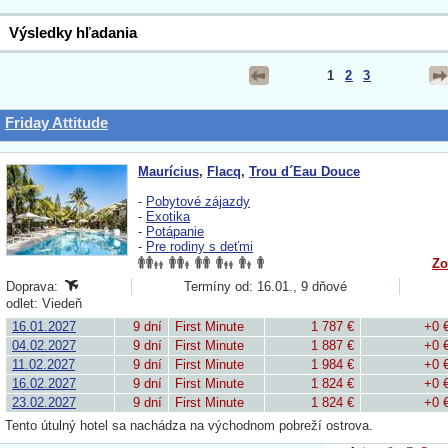
Výsledky hľadania
1
2
3
Friday Attitude
Maurícius
,
Flacq
,
Trou d´Eau Douce
-
Pobytové zájazdy
-
Exotika
-
Potápanie
-
Pre rodiny s deťmi
Zo
Doprava:
Termíny od: 16.01., 9 dňové
odlet: Viedeň
16.01.2027
9 dní
First Minute
1 787 €
+0 
04.02.2027
9 dní
First Minute
1 887 €
+0 
11.02.2027
9 dní
First Minute
1 984 €
+0 
16.02.2027
9 dní
First Minute
1 824 €
+0 
23.02.2027
9 dní
First Minute
1 824 €
+0 
Tento útulný hotel sa nachádza na východnom pobreží ostrova.