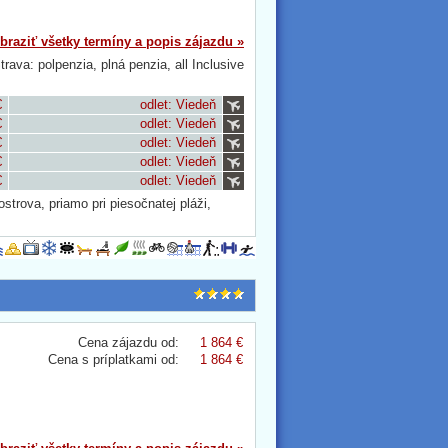
braziť všetky termíny a popis zájazdu »
trava: polpenzia, plná penzia, all Inclusive
€
odlet: Viedeň
€
odlet: Viedeň
€
odlet: Viedeň
€
odlet: Viedeň
€
odlet: Viedeň
trova, priamo pri piesočnatej pláži,
Cena zájazdu od:
1 864 €
Cena s príplatkami od:
1 864 €