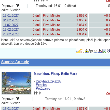
Zo
Doprava:
Termíny od: 16.01., 9 dňové
S
odlet: Viedeň
16.01.2027
9 dní
First Minute
1 866 €
+0 
04.02.2027
9 dní
First Minute
1 966 €
+0 
11.02.2027
9 dní
First Minute
2 064 €
+0 
16.02.2027
9 dní
First Minute
1 904 €
+0 
23.02.2027
9 dní
First Minute
1 904 €
+0 
Hotel leží na severovýchode ostrova priamo pri piesočnatej pláži je obklope
atrakcií. Len pre dospelých 18+.
Sunrise Attitude
Maurícius
,
Flacq
,
Belle Mare
-
Pobytové zájazdy
-
Exotika
-
Potápanie
Zo
Doprava:
Termíny od: 16.01., 9 dňové
odlet: Viedeň
16.01.2027
9 dní
First Minute
1 871 €
+0 