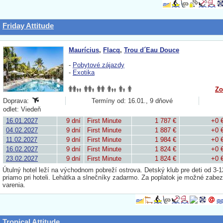
Friday Attitude
Maurícius
,
Flacq
,
Trou d´Eau Douce
-
Pobytové zájazdy
-
Exotika
Zo
Doprava:
Termíny od: 16.01., 9 dňové
odlet: Viedeň
16.01.2027
9 dní
First Minute
1 787 €
+0 
04.02.2027
9 dní
First Minute
1 887 €
+0 
11.02.2027
9 dní
First Minute
1 984 €
+0 
16.02.2027
9 dní
First Minute
1 824 €
+0 
23.02.2027
9 dní
First Minute
1 824 €
+0 
Útulný hotel leží na východnom pobreží ostrova. Detský klub pre deti od 3-
priamo pri hoteli. Lehátka a slnečníky zadarmo. Za poplatok je možné zabezp
varenia.
Tropical Attitude