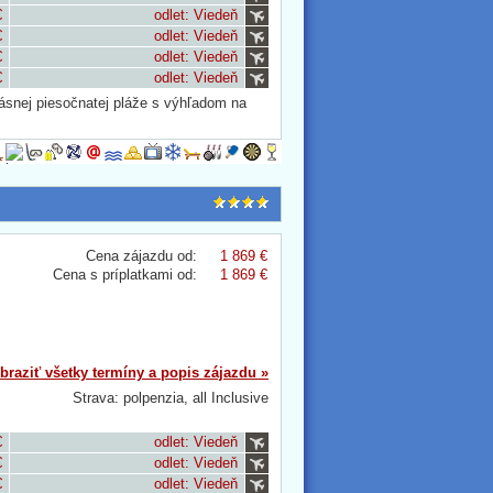
€
odlet: Viedeň
€
odlet: Viedeň
€
odlet: Viedeň
€
odlet: Viedeň
rásnej piesočnatej pláže s výhľadom na
Cena zájazdu od:
1 869 €
Cena s príplatkami od:
1 869 €
braziť všetky termíny a popis zájazdu »
Strava: polpenzia, all Inclusive
€
odlet: Viedeň
€
odlet: Viedeň
€
odlet: Viedeň