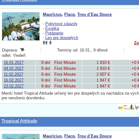
Maurícius
,
Flacq
,
Trou d´Eau Douce
-
Pobytové zájazdy
-
Exotika
-
Potápanie
-
Len pre dospelých
Zo
Doprava:
Termíny od: 16.01., 9 dňové
odlet: Viedeň
16.01.2027
9 dní
First Minute
1 810 €
+0 
04.02.2027
9 dní
First Minute
1 910 €
+0 
11.02.2027
9 dní
First Minute
2 007 €
+0 
16.02.2027
9 dní
First Minute
1 847 €
+0 
23.02.2027
9 dní
First Minute
1 847 €
+0 
Menší hotel Tropical Attitude určený len pre dospelých sa nachádza na výc
pre nerušenú dovolenku.
Tropical Attitude
Maurícius
,
Flacq
,
Trou d´Eau Douce