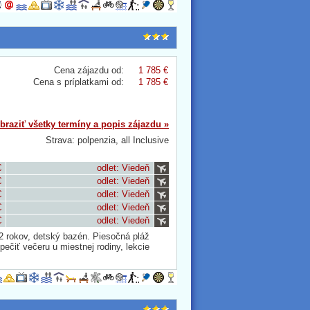
Cena zájazdu od:
1 785 €
Cena s príplatkami od:
1 785 €
braziť všetky termíny a popis zájazdu »
Strava: polpenzia, all Inclusive
€
odlet: Viedeň
€
odlet: Viedeň
€
odlet: Viedeň
€
odlet: Viedeň
€
odlet: Viedeň
12 rokov, detský bazén. Piesočná pláž
ečiť večeru u miestnej rodiny, lekcie