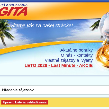
Aktuálne ponuky
O nás - kontakty
Vlastné zájazdy a výlety
LETO 2026 - Last Minute - AKCIE
Hľadanie zájazdov