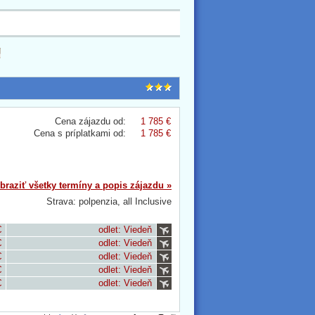
Cena zájazdu od:
1 785 €
Cena s príplatkami od:
1 785 €
braziť všetky termíny a popis zájazdu »
Strava: polpenzia, all Inclusive
€
odlet: Viedeň
€
odlet: Viedeň
€
odlet: Viedeň
€
odlet: Viedeň
€
odlet: Viedeň