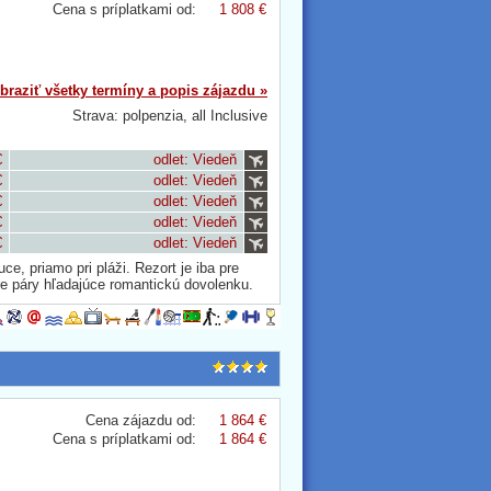
Cena s príplatkami od:
1 808 €
braziť všetky termíny a popis zájazdu »
Strava: polpenzia, all Inclusive
€
odlet: Viedeň
€
odlet: Viedeň
€
odlet: Viedeň
€
odlet: Viedeň
€
odlet: Viedeň
, priamo pri pláži. Rezort je iba pre
e páry hľadajúce romantickú dovolenku.
Cena zájazdu od:
1 864 €
Cena s príplatkami od:
1 864 €