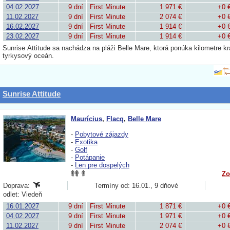
04.02.2027
9 dní
First Minute
1 971 €
+0 
11.02.2027
9 dní
First Minute
2 074 €
+0 
16.02.2027
9 dní
First Minute
1 914 €
+0 
23.02.2027
9 dní
First Minute
1 914 €
+0 
Sunrise Attitude sa nachádza na pláži Belle Mare, ktorá ponúka kilometre k
tyrkysový oceán.
Sunrise Attitude
Maurícius
,
Flacq
,
Belle Mare
-
Pobytové zájazdy
-
Exotika
-
Golf
-
Potápanie
-
Len pre dospelých
Zo
Doprava:
Termíny od: 16.01., 9 dňové
odlet: Viedeň
16.01.2027
9 dní
First Minute
1 871 €
+0 
04.02.2027
9 dní
First Minute
1 971 €
+0 
11.02.2027
9 dní
First Minute
2 074 €
+0 