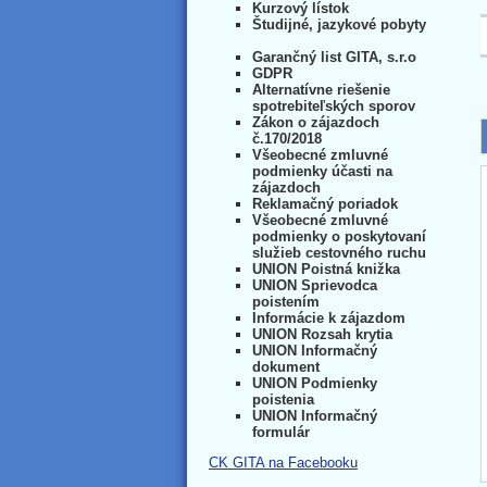
Kurzový lístok
Študijné, jazykové pobyty
Garančný list GITA, s.r.o
GDPR
Alternatívne riešenie
spotrebiteľských sporov
Zákon o zájazdoch
č.170/2018
Všeobecné zmluvné
podmienky účasti na
zájazdoch
Reklamačný poriadok
Všeobecné zmluvné
podmienky o poskytovaní
služieb cestovného ruchu
UNION Poistná knižka
UNION Sprievodca
poistením
Informácie k zájazdom
UNION Rozsah krytia
UNION Informačný
dokument
UNION Podmienky
poistenia
UNION Informačný
formulár
CK GITA na Facebooku