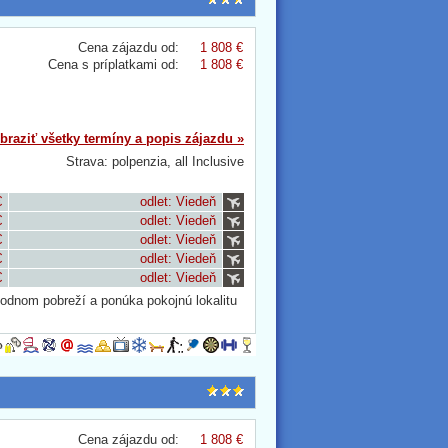
Cena zájazdu od:
1 808 €
Cena s príplatkami od:
1 808 €
braziť všetky termíny a popis zájazdu »
Strava: polpenzia, all Inclusive
€
odlet: Viedeň
€
odlet: Viedeň
€
odlet: Viedeň
€
odlet: Viedeň
€
odlet: Viedeň
hodnom pobreží a ponúka pokojnú lokalitu
Cena zájazdu od:
1 808 €