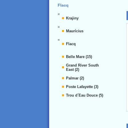
Flacq
«
Krajiny
«
Maurícius
«
Flacq
Belle Mare (15)
Grand River South
East (2)
Palmar (2)
Poste Lafayette (3)
Trou d´Eau Douce (5)