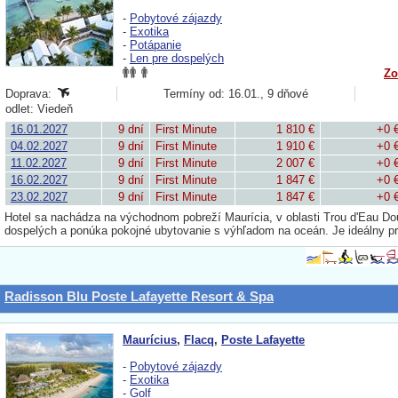
-
Pobytové zájazdy
-
Exotika
-
Potápanie
-
Len pre dospelých
Zo
Doprava:
Termíny od: 16.01., 9 dňové
odlet: Viedeň
16.01.2027
9 dní
First Minute
1 810 €
+0 
04.02.2027
9 dní
First Minute
1 910 €
+0 
11.02.2027
9 dní
First Minute
2 007 €
+0 
16.02.2027
9 dní
First Minute
1 847 €
+0 
23.02.2027
9 dní
First Minute
1 847 €
+0 
Hotel sa nachádza na východnom pobreží Maurícia, v oblasti Trou d'Eau Douce
dospelých a ponúka pokojné ubytovanie s výhľadom na oceán. Je ideálny pr
Radisson Blu Poste Lafayette Resort & Spa
Maurícius
,
Flacq
,
Poste Lafayette
-
Pobytové zájazdy
-
Exotika
-
Golf