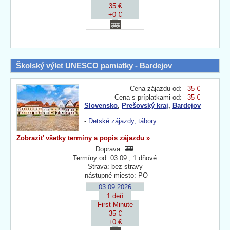
35 €
+0 €
Školský výlet UNESCO pamiatky - Bardejov
Cena zájazdu od:
35 €
Cena s príplatkami od:
35 €
Slovensko
,
Prešovský kraj
,
Bardejov
-
Detské zájazdy, tábory
Zobraziť všetky termíny a popis zájazdu »
Doprava:
Termíny od: 03.09., 1 dňové
Strava: bez stravy
nástupné miesto: PO
03.09.2026
1 deň
First Minute
35 €
+0 €