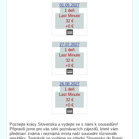
01.05.2027
1 deň
Last Minute
32 €
+0 €
27.07.2027
1 deň
Last Minute
32 €
+0 €
26.08.2027
1 deň
Last Minute
32 €
+0 €
Poznejte krásy Slovenska a vydejte se s námi k sousedům!
Připravili jsme pro vás sérii poznávacích zájezdů, které vám
představí známá i neznámá místa naší sousední různorodé
republiky. Tentokrát se vydáme na střední Slovensko do Bojnic.