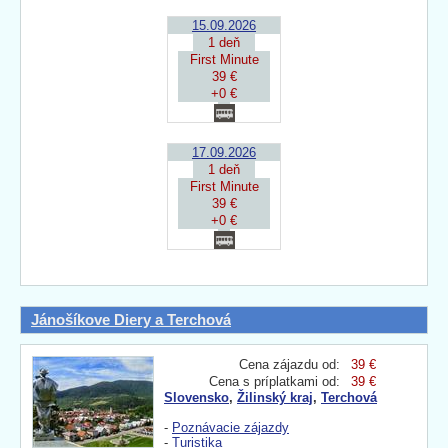
15.09.2026
1 deň
First Minute
39 €
+0 €
17.09.2026
1 deň
First Minute
39 €
+0 €
Jánošíkove Diery a Terchová
Cena zájazdu od:
39 €
Cena s príplatkami od:
39 €
Slovensko
,
Žilinský kraj
,
Terchová
-
Poznávacie zájazdy
-
Turistika