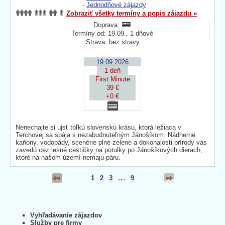
-
Jednodňové zájazdy
Zobraziť všetky termíny a popis zájazdu »
Doprava:
Termíny od: 19.09., 1 dňové
Strava: bez stravy
19.09.2026
1 deň
First Minute
39 €
+0 €
Nenechajte si ujsť toľkú slovenskú krásu, ktorá ležiaca v
Terchovej sa spája s nezabudnuteľným Jánošíkom. Nádherné
kaňony, vodopády, scenérie plné zelene a dokonalosti prírody vás
zavedú cez lesné cestičky na potulky po Jánošíkových dierach,
ktoré na našom území nemajú páru.
1
2
3
...
9
Vyhľadávanie zájazdov
Služby pre firmy