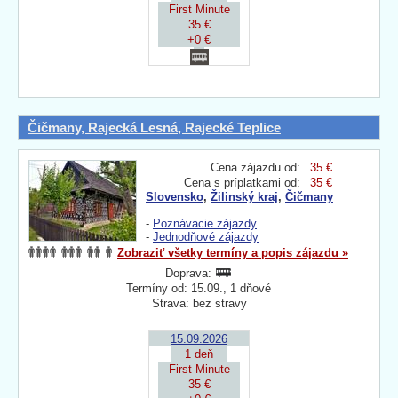
First Minute
35 €
+0 €
Čičmany, Rajecká Lesná, Rajecké Teplice
Cena zájazdu od:
35 €
Cena s príplatkami od:
35 €
Slovensko
,
Žilinský kraj
,
Čičmany
-
Poznávacie zájazdy
-
Jednodňové zájazdy
Zobraziť všetky termíny a popis zájazdu »
Doprava:
Termíny od: 15.09., 1 dňové
Strava: bez stravy
15.09.2026
1 deň
First Minute
35 €