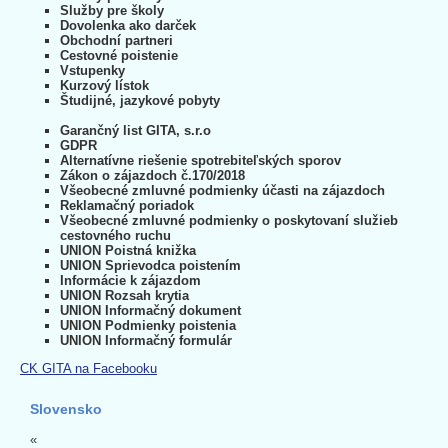
Služby pre školy
Dovolenka ako darček
Obchodní partneri
Cestovné poistenie
Vstupenky
Kurzový lístok
Študijné, jazykové pobyty
Garančný list GITA, s.r.o
GDPR
Alternatívne riešenie spotrebiteľských sporov
Zákon o zájazdoch č.170/2018
Všeobecné zmluvné podmienky účasti na zájazdoch
Reklamačný poriadok
Všeobecné zmluvné podmienky o poskytovaní služieb
cestovného ruchu
UNION Poistná knižka
UNION Sprievodca poistením
Informácie k zájazdom
UNION Rozsah krytia
UNION Informačný dokument
UNION Podmienky poistenia
UNION Informačný formulár
CK GITA na Facebooku
Slovensko
«