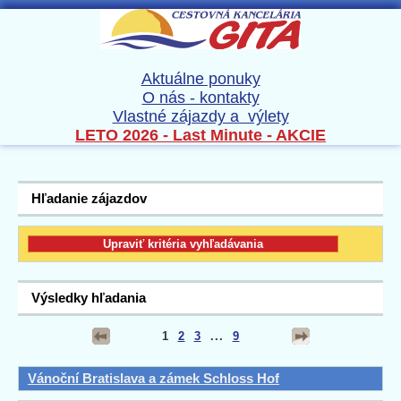
Aktuálne ponuky
O nás - kontakty
Vlastné zájazdy a výlety
LETO 2026 - Last Minute - AKCIE
Hľadanie zájazdov
Výsledky hľadania
1
2
3
...
9
Vánoční Bratislava a zámek Schloss Hof