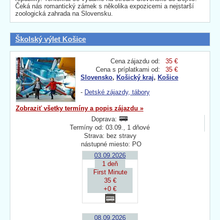
Čeká nás romantický zámek s několika expozicemi a nejstarší
zoologická zahrada na Slovensku.
Školský výlet Košice
Cena zájazdu od:
35 €
Cena s príplatkami od:
35 €
Slovensko
,
Košický kraj
,
Košice
-
Detské zájazdy, tábory
Zobraziť všetky termíny a popis zájazdu »
Doprava:
Termíny od: 03.09., 1 dňové
Strava: bez stravy
nástupné miesto: PO
03.09.2026
1 deň
First Minute
35 €
+0 €
08.09.2026