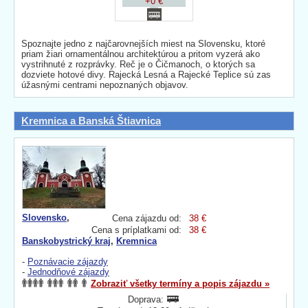
+0 €
Spoznajte jedno z najčarovnejších miest na Slovensku, ktoré
priam žiari ornamentálnou architektúrou a pritom vyzerá ako
vystrihnuté z rozprávky. Reč je o Čičmanoch, o ktorých sa
dozviete hotové divy. Rajecká Lesná a Rajecké Teplice sú zas
úžasnými centrami nepoznaných objavov.
Kremnica a Banská Štiavnica
Slovensko
,
Cena zájazdu od:
38 €
Cena s príplatkami od:
38 €
Banskobystrický kraj
,
Kremnica
-
Poznávacie zájazdy
-
Jednodňové zájazdy
Zobraziť všetky termíny a popis zájazdu »
Doprava: