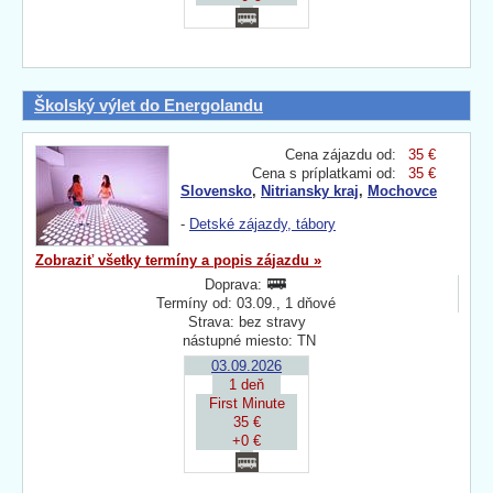
Školský výlet do Energolandu
Cena zájazdu od:
35 €
Cena s príplatkami od:
35 €
Slovensko
,
Nitriansky kraj
,
Mochovce
-
Detské zájazdy, tábory
Zobraziť všetky termíny a popis zájazdu »
Doprava:
Termíny od: 03.09., 1 dňové
Strava: bez stravy
nástupné miesto: TN
03.09.2026
1 deň
First Minute
35 €
+0 €