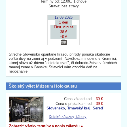
Termíny od: 12.09., 1 dňové
Strava: bez stravy
12.09.2026
1 deň
First Minute
38 €
+0 €
Stredné Slovensko opantané krásou prírody ponúka skutočné
veľké divy na zemi aj v podzemí. Návšteva mincovne v Kremnici,
ktorej sláva už dávno "obletela svet", či dobrodružstvo v útrobách
tmavej zeme v Banskej Štiavnici vám ozdobia deň na
nepoznanie.
Školský výlet Múzeum Holokaustu
Cena zájazdu od:
39 €
Cena s príplatkami od:
39 €
Slovensko
,
Trnavský kraj
,
Sereď
-
Detské zájazdy, tábory
Zobraziť všetky termíny a popis zájazdu »