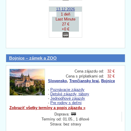
13.12.2026
1 deň
Last Minute
27 €
+0 €
Bojnice – zámek a ZOO
Cena zájazdu od:
32 €
Cena s príplatkami od:
32 €
Slovensko
,
Trenčiansky kraj
,
Bojnice
-
Poznávacie zájazdy
-
Detské zájazdy, tábory
-
Jednodňové zájazdy
-
Pre rodiny s deťmi
Zobraziť všetky termíny a popis zájazdu »
Doprava:
Termíny od: 01.05., 1 dňové
Strava: bez stravy