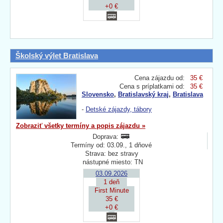
+0 €
Školský výlet Bratislava
Cena zájazdu od:
35 €
Cena s príplatkami od:
35 €
Slovensko
,
Bratislavský kraj
,
Bratislava
-
Detské zájazdy, tábory
Zobraziť všetky termíny a popis zájazdu »
Doprava:
Termíny od: 03.09., 1 dňové
Strava: bez stravy
nástupné miesto: TN
03.09.2026
1 deň
First Minute
35 €
+0 €