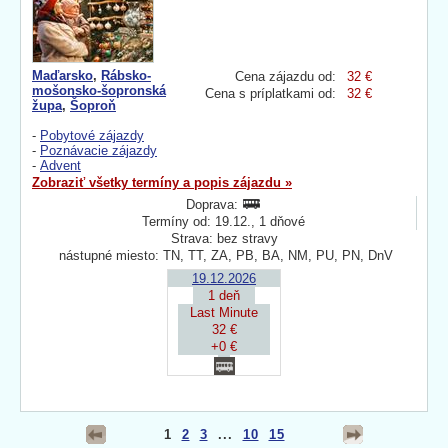
Maďarsko
,
Rábsko-
Cena zájazdu od:
32 €
mošonsko-šopronská
Cena s príplatkami od:
32 €
župa
,
Šoproň
-
Pobytové zájazdy
-
Poznávacie zájazdy
-
Advent
Zobraziť všetky termíny a popis zájazdu »
Doprava:
Termíny od: 19.12., 1 dňové
Strava: bez stravy
nástupné miesto: TN, TT, ZA, PB, BA, NM, PU, PN, DnV
19.12.2026
1 deň
Last Minute
32 €
+0 €
1
2
3
...
10
15