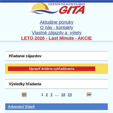
Aktuálne ponuky
O nás - kontakty
Vlastné zájazdy a výlety
LETO 2026 - Last Minute - AKCIE
Hľadanie zájazdov
Výsledky hľadania
1
2
3
...
10
15
Adventní Vídeň