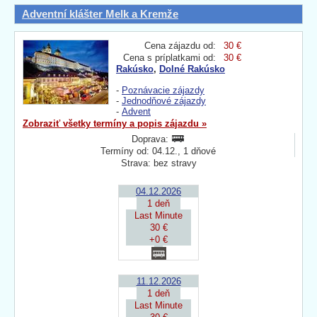
Adventní klášter Melk a Kremže
Cena zájazdu od:
30 €
Cena s príplatkami od:
30 €
Rakúsko
,
Dolné Rakúsko
-
Poznávacie zájazdy
-
Jednodňové zájazdy
-
Advent
Zobraziť všetky termíny a popis zájazdu »
Doprava:
Termíny od: 04.12., 1 dňové
Strava: bez stravy
04.12.2026
1 deň
Last Minute
30 €
+0 €
11.12.2026
1 deň
Last Minute