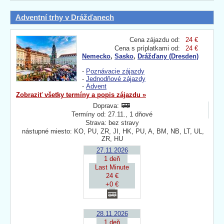
Adventní trhy v Drážďanech
Cena zájazdu od:
24 €
Cena s príplatkami od:
24 €
Nemecko
,
Sasko
,
Drážďany (Dresden)
-
Poznávacie zájazdy
-
Jednodňové zájazdy
-
Advent
Zobraziť všetky termíny a popis zájazdu »
Doprava:
Termíny od: 27.11., 1 dňové
Strava: bez stravy
nástupné miesto: KO, PU, ZR, JI, HK, PU, A, BM, NB, LT, UL,
ZR, HU
27.11.2026
1 deň
Last Minute
24 €
+0 €
28.11.2026
1 deň