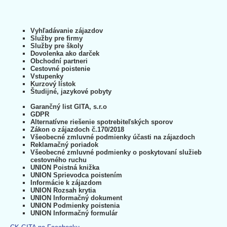
Vyhľadávanie zájazdov
Služby pre firmy
Služby pre školy
Dovolenka ako darček
Obchodní partneri
Cestovné poistenie
Vstupenky
Kurzový lístok
Študijné, jazykové pobyty
Garančný list GITA, s.r.o
GDPR
Alternatívne riešenie spotrebiteľských sporov
Zákon o zájazdoch č.170/2018
Všeobecné zmluvné podmienky účasti na zájazdoch
Reklamačný poriadok
Všeobecné zmluvné podmienky o poskytovaní služieb
cestovného ruchu
UNION Poistná knižka
UNION Sprievodca poistením
Informácie k zájazdom
UNION Rozsah krytia
UNION Informačný dokument
UNION Podmienky poistenia
UNION Informačný formulár