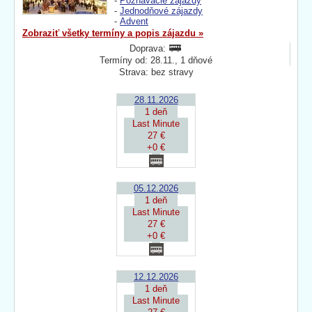
-
Poznávacie zájazdy
-
Jednodňové zájazdy
-
Advent
Zobraziť všetky termíny a popis zájazdu »
Doprava:
Termíny od: 28.11., 1 dňové
Strava: bez stravy
28.11.2026
1 deň
Last Minute
27 €
+0 €
05.12.2026
1 deň
Last Minute
27 €
+0 €
12.12.2026
1 deň
Last Minute