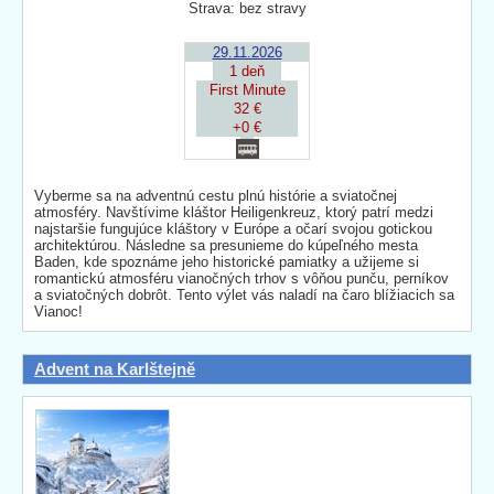
Strava: bez stravy
29.11.2026
1 deň
First Minute
32 €
+0 €
Vyberme sa na adventnú cestu plnú histórie a sviatočnej
atmosféry. Navštívime kláštor Heiligenkreuz, ktorý patrí medzi
najstaršie fungujúce kláštory v Európe a očarí svojou gotickou
architektúrou. Následne sa presunieme do kúpeľného mesta
Baden, kde spoznáme jeho historické pamiatky a užijeme si
romantickú atmosféru vianočných trhov s vôňou punču, perníkov
a sviatočných dobrôt. Tento výlet vás naladí na čaro blížiacich sa
Vianoc!
Advent na Karlštejně