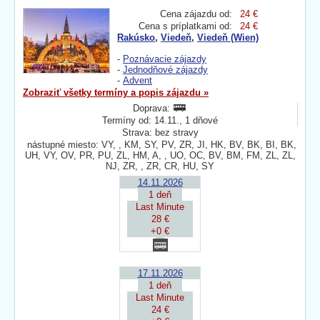
Cena zájazdu od:
24 €
Cena s príplatkami od:
24 €
Rakúsko
,
Viedeň
,
Viedeň (Wien)
-
Poznávacie zájazdy
-
Jednodňové zájazdy
-
Advent
Zobraziť všetky termíny a popis zájazdu »
Doprava:
Termíny od: 14.11., 1 dňové
Strava: bez stravy
nástupné miesto: VY, , KM, SY, PV, ZR, JI, HK, BV, BK, BI, BK,
UH, VY, OV, PR, PU, ZL, HM, A, , UO, OC, BV, BM, FM, ZL, ZL,
NJ, ZR, , ZR, CR, HU, SY
14.11.2026
1 deň
Last Minute
28 €
+0 €
17.11.2026
1 deň
Last Minute
24 €