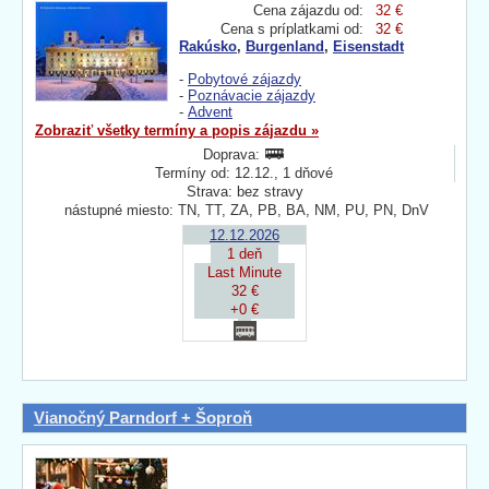
Cena zájazdu od:
32 €
Cena s príplatkami od:
32 €
Rakúsko
,
Burgenland
,
Eisenstadt
-
Pobytové zájazdy
-
Poznávacie zájazdy
-
Advent
Zobraziť všetky termíny a popis zájazdu »
Doprava:
Termíny od: 12.12., 1 dňové
Strava: bez stravy
nástupné miesto: TN, TT, ZA, PB, BA, NM, PU, PN, DnV
12.12.2026
1 deň
Last Minute
32 €
+0 €
Vianočný Parndorf + Šoproň