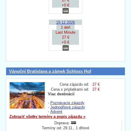
27 €
+0 €
19.12.2026
1 deň
Last Minute
27 €
+0 €
Vánoční Bratislava a zámek Schloss Hof
Cena zájazdu od:
27 €
Cena s príplatkami od:
27 €
Viac destinácií
-
Poznávacie zájazdy
-
Jednodňové zájazdy
-
Advent
Zobraziť všetky termíny a popis zájazdu »
Doprava:
Termíny od: 29.11., 1 dňové