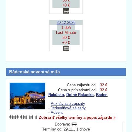
30 €
+0 €
20.12.2026
1 deň
Last Minute
30 €
+0 €
Bádenská adventná míľa
Cena zájazdu od:
32 €
Cena s príplatkami od:
32 €
Rakúsko
,
Dolné Rakúsko
,
Baden
-
Poznávacie zájazdy
-
Jednodňové zájazdy
-
Advent
Zobraziť všetky termíny a popis zájazdu »
Doprava:
Termíny od: 29.11., 1 dňové