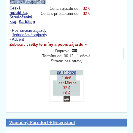
Česká
Cena zájazdu od:
32 €
republika
,
Cena s príplatkami od:
32 €
Stredočeský
kraj
,
Karlštejn
-
Poznávacie zájazdy
-
Jednodňové zájazdy
-
Advent
Zobraziť všetky termíny a popis zájazdu »
Doprava:
Termíny od: 06.12., 1 dňové
Strava: bez stravy
06.12.2026
1 deň
Last Minute
32 €
+0 €
Vianočný Parndorf + Eisenstadt