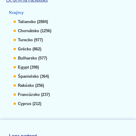
CK GITA na Facebooku
Krajiny
Taliansko (2884)
Chorvátsko (1256)
Turecko (977)
Grécko (862)
Bulharsko (577)
Egypt (398)
Španielsko (364)
Rakúsko (256)
Francúzsko (237)
Cyprus (212)
Loga partneri