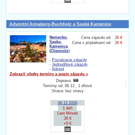
Adventní Annaberg-Buchholz a Saská Kamenice
Nemecko
,
Cena zájazdu od:
26 €
Sasko
,
Cena s príplatkami od:
26 €
Kamenica
(Chemnitz)
-
Poznávacie zájazdy
-
Jednodňové zájazdy
-
Advent
Zobraziť všetky termíny a popis zájazdu »
Doprava:
Termíny od: 06.12., 1 dňové
Strava: bez stravy
06.12.2026
1 deň
Last Minute
26 €
+0 €