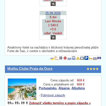
25.08.2026
8 dní
Last Minute
1 549 €
+0 €
odlet: Viedeň
Atraktívny hotel sa nachádza v blízkosti krásnej piesočnatej pláže
Forte de Sao, v centre s obchodmi a reštauráciami.
Muthu Clube Praia da Oura
Cena zájazdu od:
669 €
Cena s príplatkami od:
669 €
Portugalsko
,
Algarve
,
Albufeira
-
Pobytové zájazdy
Zobraziť všetky termíny a popis zájazdu »