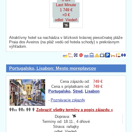
Last Minute
1 749 €
+0 €
odlet: Viedeň
Atraktívny hotel sa nachádza v blízkosti krásnej piesočnatej pláže
Praia dos Aveiros (na pláž vedú od hotela schody) s prekrásnym
výhľadom.
Portugalsko, Lisabon: Mesto moreplavcov
Cena zájazdu od:
749 €
Cena s príplatkami od:
749 €
Portugalsko
,
Stred
,
Lisabon
-
Poznávacie zájazdy
Zobraziť všetky termíny a popis zájazdu »
Doprava:
Termíny od: 18.11., 4 dňové
Strava: raňajky
odlet: Viedeň