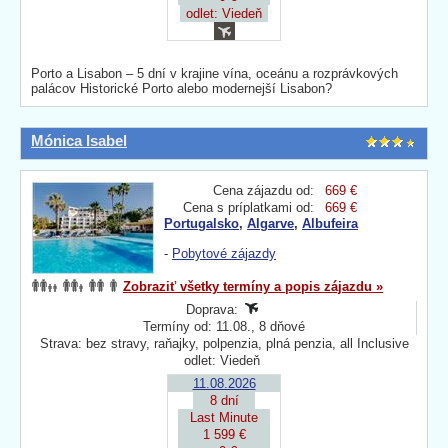
odlet: Viedeň
Porto a Lisabon – 5 dní v krajine vína, oceánu a rozprávkových
palácov Historické Porto alebo modernejší Lisabon?
Mónica Isabel
Cena zájazdu od:
669 €
Cena s príplatkami od:
669 €
Portugalsko
,
Algarve
,
Albufeira
-
Pobytové zájazdy
Zobraziť všetky termíny a popis zájazdu »
Doprava:
Termíny od: 11.08., 8 dňové
Strava: bez stravy, raňajky, polpenzia, plná penzia, all Inclusive
odlet: Viedeň
11.08.2026
8 dní
Last Minute
1 599 €