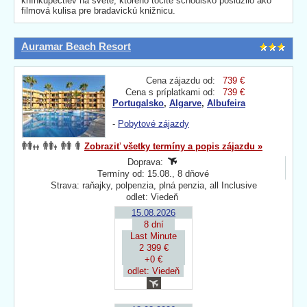
kníhkupectiev na svete, ktorého točité schodisko poslúžilo ako
filmová kulisa pre bradavickú knižnicu.
Auramar Beach Resort
Cena zájazdu od:
739 €
Cena s príplatkami od:
739 €
Portugalsko
,
Algarve
,
Albufeira
-
Pobytové zájazdy
Zobraziť všetky termíny a popis zájazdu »
Doprava:
Termíny od: 15.08., 8 dňové
Strava: raňajky, polpenzia, plná penzia, all Inclusive
odlet: Viedeň
15.08.2026
8 dní
Last Minute
2 399 €
+0 €
odlet: Viedeň