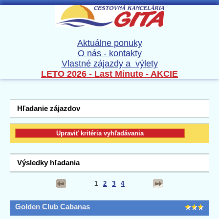
Aktuálne ponuky
O nás - kontakty
Vlastné zájazdy a výlety
LETO 2026 - Last Minute - AKCIE
Hľadanie zájazdov
Výsledky hľadania
1
2
3
4
Golden Club Cabanas