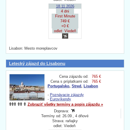
18.11.2026
4 dni
First Minute
749 €
+0 €
odlet: Viedeň
Lisabon: Mesto moreplavcov
Letecký zájazd do Lisabonu
Cena zájazdu od:
765 €
Cena s príplatkami od:
765 €
Portugalsko
,
Stred
,
Lisabon
-
Poznávacie zájazdy
-
Eurovíkendy
Zobraziť všetky termíny a popis zájazdu »
Doprava:
Termíny od: 26.09., 4 dňové
Strava: raňajky
odlet: Viedeň