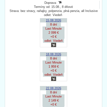
Doprava:
Termíny od: 15.08., 8 dňové
Strava: bez stravy, raňajky, polpenzia, plná penzia, all Inclusive
odlet: Viedeň
15.08.2026
8 dní
Last Minute
2 099 €
+0 €
odlet: Viedeň
18.08.2026
8 dní
Last Minute
1 959 €
+0 €
odlet: Viedeň
22.08.2026
8 dní
Last Minute
2 149 €
+0 €