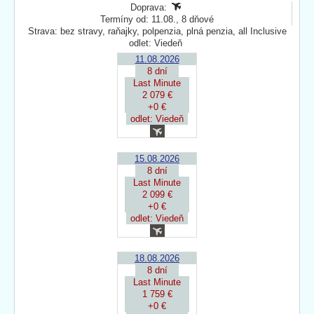
Doprava:
Termíny od: 11.08., 8 dňové
Strava: bez stravy, raňajky, polpenzia, plná penzia, all Inclusive
odlet: Viedeň
11.08.2026
8 dní
Last Minute
2 079 €
+0 €
odlet: Viedeň
15.08.2026
8 dní
Last Minute
2 099 €
+0 €
odlet: Viedeň
18.08.2026
8 dní
Last Minute
1 759 €
+0 €