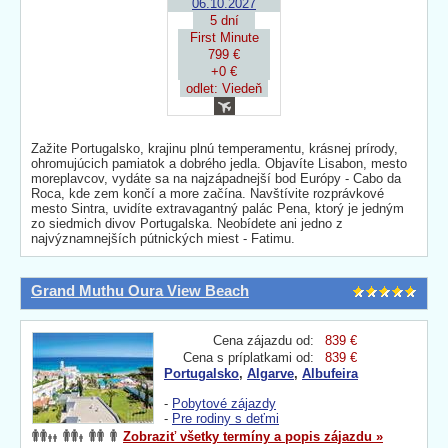
06.10.2027
5 dní
First Minute
799 €
+0 €
odlet: Viedeň
Zažite Portugalsko, krajinu plnú temperamentu, krásnej prírody,
ohromujúcich pamiatok a dobrého jedla. Objavíte Lisabon, mesto
moreplavcov, vydáte sa na najzápadnejší bod Európy - Cabo da
Roca, kde zem končí a more začína. Navštívite rozprávkové
mesto Sintra, uvidíte extravagantný palác Pena, ktorý je jedným
zo siedmich divov Portugalska. Neobídete ani jedno z
najvýznamnejších pútnických miest - Fatimu.
Grand Muthu Oura View Beach
Cena zájazdu od:
839 €
Cena s príplatkami od:
839 €
Portugalsko
,
Algarve
,
Albufeira
-
Pobytové zájazdy
-
Pre rodiny s deťmi
Zobraziť všetky termíny a popis zájazdu »