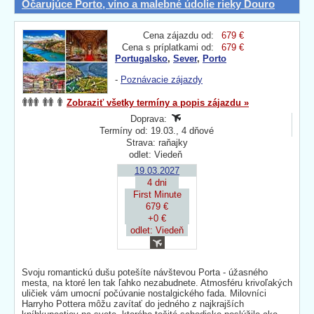
Očarujúce Porto, víno a malebné údolie rieky Douro
Cena zájazdu od:
679 €
Cena s príplatkami od:
679 €
Portugalsko
,
Sever
,
Porto
-
Poznávacie zájazdy
Zobraziť všetky termíny a popis zájazdu »
Doprava:
Termíny od: 19.03., 4 dňové
Strava: raňajky
odlet: Viedeň
19.03.2027
4 dni
First Minute
679 €
+0 €
odlet: Viedeň
Svoju romantickú dušu potešíte návštevou Porta - úžasného
mesta, na ktoré len tak ľahko nezabudnete. Atmosféru krivoľakých
uličiek vám umocní počúvanie nostalgického fada. Milovníci
Harryho Pottera môžu zavítať do jedného z najkrajších