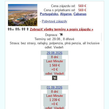
Cena zájazdu od:
569 €
Cena s príplatkami od:
569 €
Portugalsko
,
Algarve
,
Cabanas
-
Pobytové zájazdy
Zobraziť všetky termíny a popis zájazdu »
Doprava:
Termíny od: 29.08., 8 dňové
Strava: bez stravy, raňajky, polpenzia, plná penzia, all Inclusive
odlet: Viedeň
29.08.2026
8 dní
Last Minute
1 569 €
+0 €
odlet: Viedeň
01.09.2026
8 dní
Last Minute
1 239 €
+0 €
odlet: Viedeň