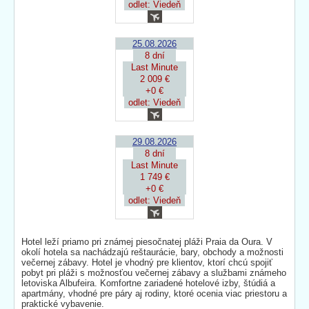
odlet: Viedeň
25.08.2026
8 dní
Last Minute
2 009 €
+0 €
odlet: Viedeň
29.08.2026
8 dní
Last Minute
1 749 €
+0 €
odlet: Viedeň
Hotel leží priamo pri známej piesočnatej pláži Praia da Oura. V
okolí hotela sa nachádzajú reštaurácie, bary, obchody a možnosti
večernej zábavy. Hotel je vhodný pre klientov, ktorí chcú spojiť
pobyt pri pláži s možnosťou večernej zábavy a službami známeho
letoviska Albufeira. Komfortne zariadené hotelové izby, štúdiá a
apartmány, vhodné pre páry aj rodiny, ktoré ocenia viac priestoru a
praktické vybavenie.