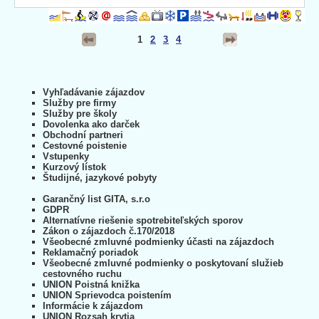
1
2
3
4
Vyhľadávanie zájazdov
Služby pre firmy
Služby pre školy
Dovolenka ako darček
Obchodní partneri
Cestovné poistenie
Vstupenky
Kurzový lístok
Študijné, jazykové pobyty
Garančný list GITA, s.r.o
GDPR
Alternatívne riešenie spotrebiteľských sporov
Zákon o zájazdoch č.170/2018
Všeobecné zmluvné podmienky účasti na zájazdoch
Reklamačný poriadok
Všeobecné zmluvné podmienky o poskytovaní služieb
cestovného ruchu
UNION Poistná knižka
UNION Sprievodca poistením
Informácie k zájazdom
UNION Rozsah krytia