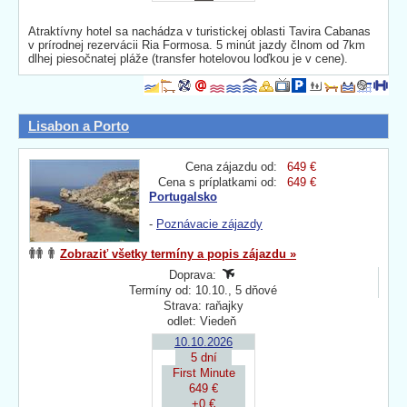
Atraktívny hotel sa nachádza v turistickej oblasti Tavira Cabanas
v prírodnej rezervácii Ria Formosa. 5 minút jazdy člnom od 7km
dlhej piesočnatej pláže (transfer hotelovou loďkou je v cene).
Lisabon a Porto
Cena zájazdu od:
649 €
Cena s príplatkami od:
649 €
Portugalsko
-
Poznávacie zájazdy
Zobraziť všetky termíny a popis zájazdu »
Doprava:
Termíny od: 10.10., 5 dňové
Strava: raňajky
odlet: Viedeň
10.10.2026
5 dní
First Minute
649 €
+0 €