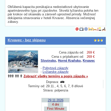
Obľúbená kapacita ponúkajúca nedostatkové ubytovanie
apartmánového typu pri zjazdovke. Skvelá lyžiarska poloha len
pár krokov od skiareálu a zároveň uprostred prírody. Možnosť
dokúpenia stravovania v hoteli Krvavec. Absencia večerejnej
zábavy.
Krvavec - bez skipasu
Cena zájazdu od:
269 €
Cena s príplatkami od:
269 €
Slovinsko
,
Horné Kraňsko
,
Krvavec
-
Pobytové zájazdy
-
Lyžiarske zájazdy
Zobraziť všetky termíny a popis zájazdu »
Doprava:
Termíny od: 29.11., 4, 5, 6, 7, 8 dňové
Strava: polpenzia
29.11.2026
4 dni
First Minute