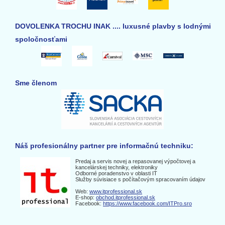
DOVOLENKA TROCHU INAK .... luxusné plavby s lodnými
spoločnosťami
Sme členom
Náš profesionálny partner pre informačnú techniku:
Predaj a servis novej a repasovanej výpočtovej a
kancelárskej techniky, elektroniky
Odborné poradenstvo v oblasti IT
Služby súvisiace s počítačovým spracovaním údajov
Web:
www.itprofessional.sk
E-shop:
obchod.itprofessional.sk
Facebook:
https://www.facebook.com/ITPro.sro