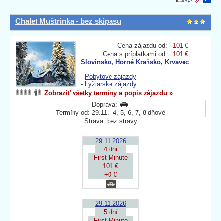
Chalet Muštrinka - bez skipasu
Cena zájazdu od:
101 €
Cena s príplatkami od:
101 €
Slovinsko
,
Horné Kraňsko
,
Krvavec
-
Pobytové zájazdy
-
Lyžiarske zájazdy
Zobraziť všetky termíny a popis zájazdu »
Doprava:
Termíny od: 29.11., 4, 5, 6, 7, 8 dňové
Strava: bez stravy
29.11.2026
4 dni
First Minute
101 €
+0 €
29.11.2026
5 dní
First Minute