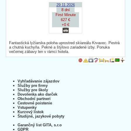
29.11.2026
8 dní
First Minute
627 €
+0 €
Fantastická lyžiarska poloha uprostred skiareálu Krvavec. Pestrá
a chutná kuchyňa. Pekné a štýlovo zariadené izby. Ponuka
večernej zábavy len v rámci hotela.
Vyhľadávanie zájazdov
Služby pre firmy
Služby pre školy
Dovolenka ako darček
Obchodní partneri
Cestovné poistenie
Vstupenky
Kurzový lístok
Študijné, jazykové pobyty
Garančný list GITA, s.r.o
GDPR