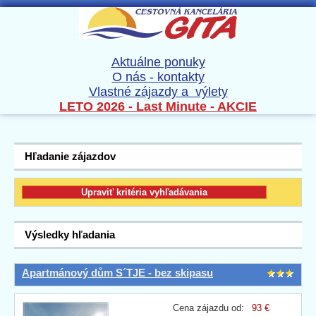
Aktuálne ponuky
O nás - kontakty
Vlastné zájazdy a výlety
LETO 2026 - Last Minute - AKCIE
Hľadanie zájazdov
Výsledky hľadania
Apartmánový dům S´TJE - bez skipasu
Cena zájazdu od:
93 €