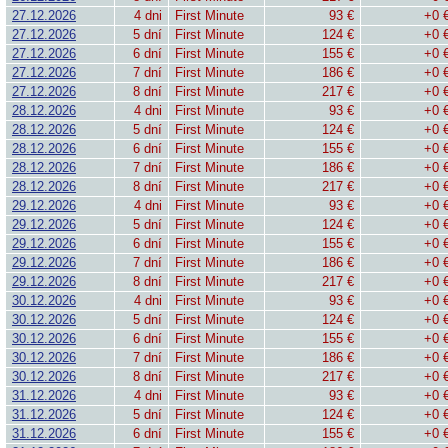
27.12.2026
4 dni
First Minute
93 €
+0 
27.12.2026
5 dní
First Minute
124 €
+0 
27.12.2026
6 dní
First Minute
155 €
+0 
27.12.2026
7 dní
First Minute
186 €
+0 
27.12.2026
8 dní
First Minute
217 €
+0 
28.12.2026
4 dni
First Minute
93 €
+0 
28.12.2026
5 dní
First Minute
124 €
+0 
28.12.2026
6 dní
First Minute
155 €
+0 
28.12.2026
7 dní
First Minute
186 €
+0 
28.12.2026
8 dní
First Minute
217 €
+0 
29.12.2026
4 dni
First Minute
93 €
+0 
29.12.2026
5 dní
First Minute
124 €
+0 
29.12.2026
6 dní
First Minute
155 €
+0 
29.12.2026
7 dní
First Minute
186 €
+0 
29.12.2026
8 dní
First Minute
217 €
+0 
30.12.2026
4 dni
First Minute
93 €
+0 
30.12.2026
5 dní
First Minute
124 €
+0 
30.12.2026
6 dní
First Minute
155 €
+0 
30.12.2026
7 dní
First Minute
186 €
+0 
30.12.2026
8 dní
First Minute
217 €
+0 
31.12.2026
4 dni
First Minute
93 €
+0 
31.12.2026
5 dní
First Minute
124 €
+0 
31.12.2026
6 dní
First Minute
155 €
+0 