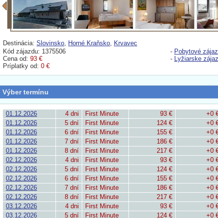
Destinácia:
Slovinsko
,
Horné Kraňsko
,
Krvavec
Kód zájazdu: 1375506
-
Pobytové zája
Cena od:
93 €
-
Lyžiarske zája
Príplatky od:
0 €
Výber termínu
01.12.2026
4 dni
First Minute
93 €
+0 
01.12.2026
5 dní
First Minute
124 €
+0 
01.12.2026
6 dní
First Minute
155 €
+0 
01.12.2026
7 dní
First Minute
186 €
+0 
01.12.2026
8 dní
First Minute
217 €
+0 
02.12.2026
4 dni
First Minute
93 €
+0 
02.12.2026
5 dní
First Minute
124 €
+0 
02.12.2026
6 dní
First Minute
155 €
+0 
02.12.2026
7 dní
First Minute
186 €
+0 
02.12.2026
8 dní
First Minute
217 €
+0 
03.12.2026
4 dni
First Minute
93 €
+0 
03.12.2026
5 dní
First Minute
124 €
+0 