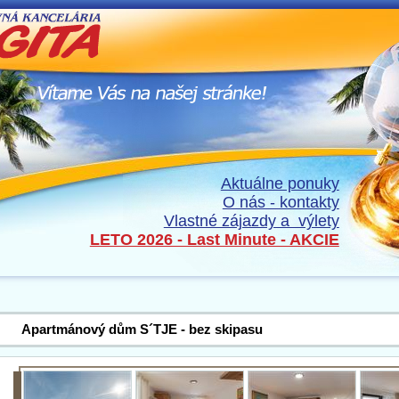
Aktuálne ponuky
O nás - kontakty
Vlastné zájazdy a výlety
LETO 2026 - Last Minute - AKCIE
Apartmánový dům S´TJE - bez skipasu