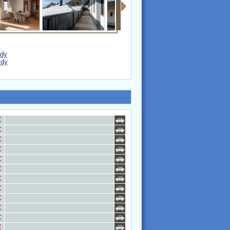
zdy
zdy
€
€
€
€
€
€
€
€
€
€
€
€