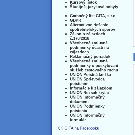
Kurzový lístok
Študijné, jazykové pobyty
Garančný list GITA, s.r.o
GDPR
Alternatívne riešenie
spotrebiteľských sporov
Zákon o zájazdoch
č.170/2018
Všeobecné zmluvné
podmienky účasti na
zájazdoch
Reklamačný poriadok
Všeobecné zmluvné
podmienky o poskytovaní
služieb cestovného ruchu
UNION Poistná knižka
UNION Sprievodca
poistením
Informácie k zájazdom
UNION Rozsah krytia
UNION Informačný
dokument
UNION Podmienky
poistenia
UNION Informačný
formulár
CK GITA na Facebooku