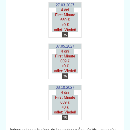
27.03.2027
4 dni
First Minute
659 €
+0 €
odlet: Viedeň
07.05.2027
4 dni
First Minute
659 €
+0 €
odlet: Viedeň
08.10.2027
4 dni
First Minute
659 €
+0 €
odlet: Viedeň
Jednou nohou v Európe, druhou nohou v Ázii. Zažite fascinujúci