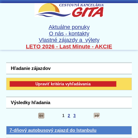
Aktuálne ponuky
O nás - kontakty
Vlastné zájazdy a výlety
LETO 2026 - Last Minute - AKCIE
Hľadanie zájazdov
Výsledky hľadania
1
2
3
7-dňový autobusový zajazd do Istanbulu