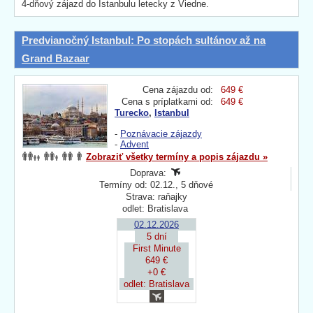
4-dňový zájazd do Istanbulu letecky z Viedne.
Predvianočný Istanbul: Po stopách sultánov až na
Grand Bazaar
Cena zájazdu od:
649 €
Cena s príplatkami od:
649 €
Turecko
,
Istanbul
-
Poznávacie zájazdy
-
Advent
Zobraziť všetky termíny a popis zájazdu »
Doprava:
Termíny od: 02.12., 5 dňové
Strava: raňajky
odlet: Bratislava
02.12.2026
5 dní
First Minute
649 €
+0 €
odlet: Bratislava