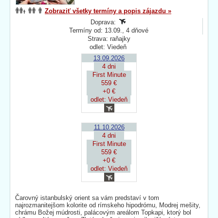
Zobraziť všetky termíny a popis zájazdu »
Doprava:
Termíny od: 13.09., 4 dňové
Strava: raňajky
odlet: Viedeň
13.09.2026
4 dni
First Minute
559 €
+0 €
odlet: Viedeň
11.10.2026
4 dni
First Minute
559 €
+0 €
odlet: Viedeň
Čarovný istanbulský orient sa vám predstaví v tom
najrozmanitejšom kolorite od rímskeho hipodrómu, Modrej mešity,
chrámu Božej múdrosti, palácovým areálom Topkapi, ktorý bol