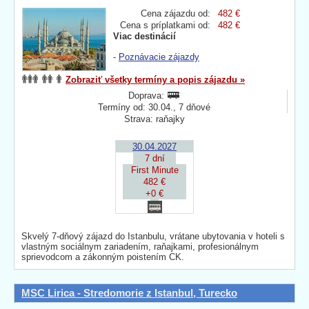
Cena zájazdu od:
482 €
Cena s príplatkami od:
482 €
Viac destinácií
-
Poznávacie zájazdy
Zobraziť všetky termíny a popis zájazdu »
Doprava:
Termíny od: 30.04., 7 dňové
Strava: raňajky
30.04.2027
7 dní
First Minute
482 €
+0 €
Skvelý 7-dňový zájazd do Istanbulu, vrátane ubytovania v hoteli s
vlastným sociálnym zariadením, raňajkami, profesionálnym
sprievodcom a zákonným poistením CK.
MSC Lirica - Stredomorie z Istanbul, Turecko