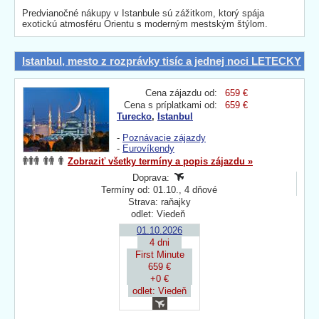
Predvianočné nákupy v Istanbule sú zážitkom, ktorý spája
exotickú atmosféru Orientu s moderným mestským štýlom.
Istanbul, mesto z rozprávky tisíc a jednej noci LETECKY
Cena zájazdu od:
659 €
Cena s príplatkami od:
659 €
Turecko
,
Istanbul
-
Poznávacie zájazdy
-
Eurovíkendy
Zobraziť všetky termíny a popis zájazdu »
Doprava:
Termíny od: 01.10., 4 dňové
Strava: raňajky
odlet: Viedeň
01.10.2026
4 dni
First Minute
659 €
+0 €
odlet: Viedeň