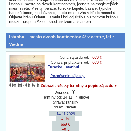
Istanbul, mesto na dvoch kontinentoch, jedno z najmagickejších
miest sveta. Mešity, paláce, turecké kúpele, bazáre, typické
turecké tance, zjednávanie,... toto mesto vás v kľude nenechá.
Objavte bránu Orientu. Istanbul bol odjakživa historickou bránou
medzi Európu a Áziou, kresťanstvom a islamom.
Istanbul - mesto dvoch kontinentov 4* v centre, let z
Viedne
Cena zájazdu od:
669 €
Cena s príplatkami od:
669 €
Turecko
,
Istanbul
-
Poznávacie zájazdy
Zobraziť všetky termíny a popis zájazdu »
Doprava:
Termíny od: 14.11., 4 dňové
Strava: raňajky
odlet: Viedeň
14.11.2026
4 dni
669 €
+0 €