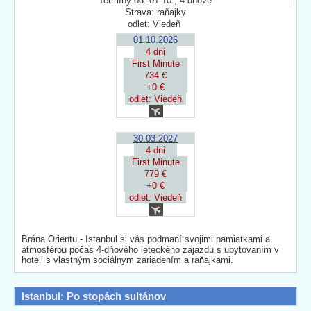
Termíny od: 01.10., 4 dňové
Strava: raňajky
odlet: Viedeň
01.10.2026
4 dni
First Minute
734 €
+0 €
odlet: Viedeň
30.03.2027
4 dni
First Minute
779 €
+0 €
odlet: Viedeň
Brána Orientu - Istanbul si vás podmaní svojimi pamiatkami a
atmosférou počas 4-dňového leteckého zájazdu s ubytovaním v
hoteli s vlastným sociálnym zariadením a raňajkami.
Istanbul: Po stopách sultánov