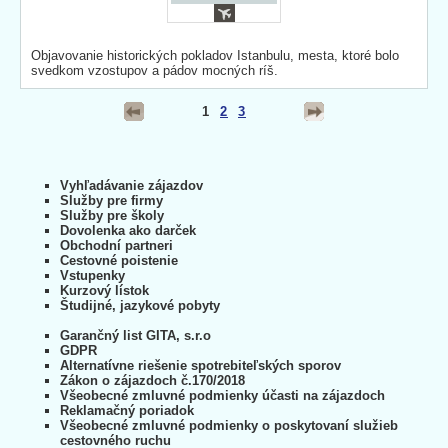
Objavovanie historických pokladov Istanbulu, mesta, ktoré bolo
svedkom vzostupov a pádov mocných ríš.
1
2
3
Vyhľadávanie zájazdov
Služby pre firmy
Služby pre školy
Dovolenka ako darček
Obchodní partneri
Cestovné poistenie
Vstupenky
Kurzový lístok
Študijné, jazykové pobyty
Garančný list GITA, s.r.o
GDPR
Alternatívne riešenie spotrebiteľských sporov
Zákon o zájazdoch č.170/2018
Všeobecné zmluvné podmienky účasti na zájazdoch
Reklamačný poriadok
Všeobecné zmluvné podmienky o poskytovaní služieb
cestovného ruchu