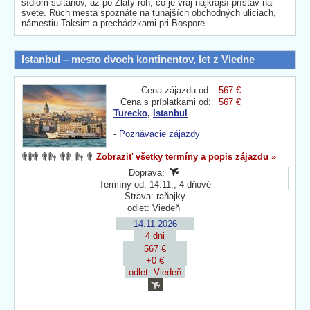
sídlom sultánov, až po Zlatý roh, čo je vraj najkrajší prístav na
svete. Ruch mesta spoznáte na tunajších obchodných uliciach,
námestiu Taksim a prechádzkami pri Bospore.
Istanbul – mesto dvoch kontinentov, let z Viedne
Cena zájazdu od:
567 €
Cena s príplatkami od:
567 €
Turecko
,
Istanbul
-
Poznávacie zájazdy
Zobraziť všetky termíny a popis zájazdu »
Doprava:
Termíny od: 14.11., 4 dňové
Strava: raňajky
odlet: Viedeň
14.11.2026
4 dni
567 €
+0 €
odlet: Viedeň