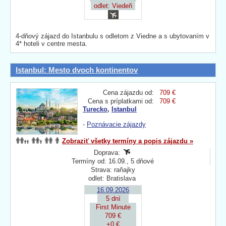
odlet: Viedeň
4-dňový zájazd do Istanbulu s odletom z Viedne a s ubytovaním v
4* hoteli v centre mesta.
Istanbul: Mesto dvoch kontinentov
Cena zájazdu od:
709 €
Cena s príplatkami od:
709 €
Turecko
,
Istanbul
-
Poznávacie zájazdy
Zobraziť všetky termíny a popis zájazdu »
Doprava:
Termíny od: 16.09., 5 dňové
Strava: raňajky
odlet: Bratislava
16.09.2026
5 dní
First Minute
709 €
+0 €