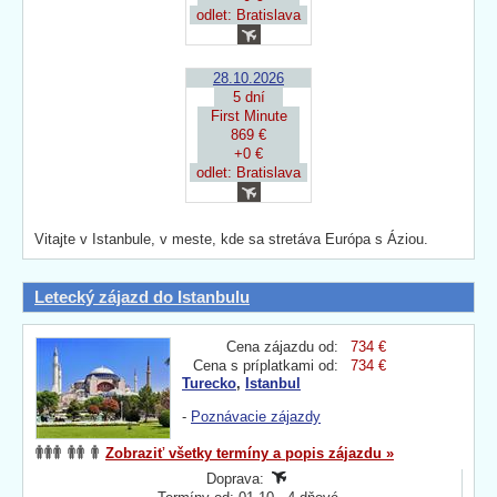
odlet: Bratislava
28.10.2026
5 dní
First Minute
869 €
+0 €
odlet: Bratislava
Vitajte v Istanbule, v meste, kde sa stretáva Európa s Áziou.
Letecký zájazd do Istanbulu
Cena zájazdu od:
734 €
Cena s príplatkami od:
734 €
Turecko
,
Istanbul
-
Poznávacie zájazdy
Zobraziť všetky termíny a popis zájazdu »
Doprava: