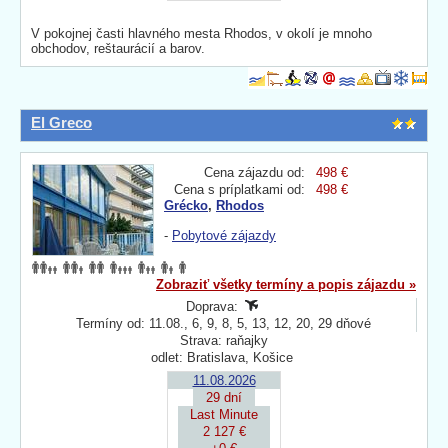
V pokojnej časti hlavného mesta Rhodos, v okolí je mnoho
obchodov, reštaurácií a barov.
El Greco
Cena zájazdu od:
498 €
Cena s príplatkami od:
498 €
Grécko
,
Rhodos
-
Pobytové zájazdy
Zobraziť všetky termíny a popis zájazdu »
Doprava:
Termíny od: 11.08., 6, 9, 8, 5, 13, 12, 20, 29 dňové
Strava: raňajky
odlet: Bratislava, Košice
11.08.2026
29 dní
Last Minute
2 127 €