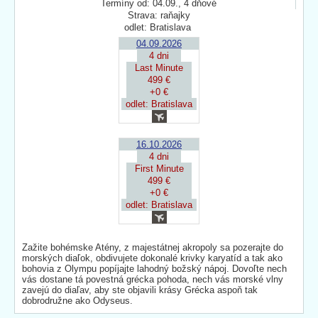
Termíny od: 04.09., 4 dňové
Strava: raňajky
odlet: Bratislava
04.09.2026
4 dni
Last Minute
499 €
+0 €
odlet: Bratislava
16.10.2026
4 dni
First Minute
499 €
+0 €
odlet: Bratislava
Zažite bohémske Atény, z majestátnej akropoly sa pozerajte do
morských diaľok, obdivujete dokonalé krivky karyatíd a tak ako
bohovia z Olympu popíjajte lahodný božský nápoj. Dovoľte nech
vás dostane tá povestná grécka pohoda, nech vás morské vlny
zavejú do diaľav, aby ste objavili krásy Grécka aspoň tak
dobrodružne ako Odyseus.