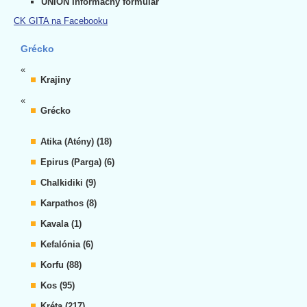
UNION Informačný formulár
CK GITA na Facebooku
Grécko
«
Krajiny
«
Grécko
Atika (Atény) (18)
Epirus (Parga) (6)
Chalkidiki (9)
Karpathos (8)
Kavala (1)
Kefalónia (6)
Korfu (88)
Kos (95)
Kréta (217)