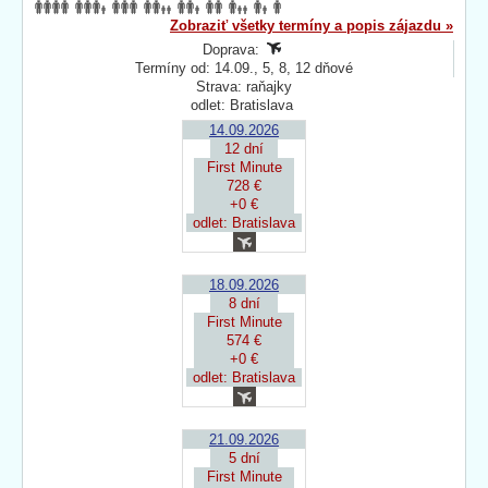
Zobraziť všetky termíny a popis zájazdu »
Doprava:
Termíny od: 14.09., 5, 8, 12 dňové
Strava: raňajky
odlet: Bratislava
14.09.2026
12 dní
First Minute
728 €
+0 €
odlet: Bratislava
18.09.2026
8 dní
First Minute
574 €
+0 €
odlet: Bratislava
21.09.2026
5 dní
First Minute