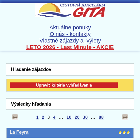
Aktuálne ponuky
O nás - kontakty
Vlastné zájazdy a výlety
LETO 2026 - Last Minute - AKCIE
Hľadanie zájazdov
Výsledky hľadania
1
2
3
4
...
10
20
30
...
88
La Feyra