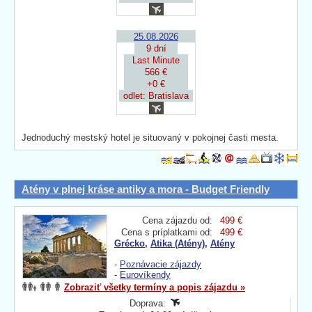
25.08.2026
9 dní
Last Minute
566 €
+0 €
odlet: Bratislava
Jednoduchý mestský hotel je situovaný v pokojnej časti mesta.
Atény v plnej kráse antiky a mora - Budget Friendly
Cena zájazdu od:
499 €
Cena s príplatkami od:
499 €
Grécko
,
Atika (Atény)
,
Atény
-
Poznávacie zájazdy
-
Eurovíkendy
Zobraziť všetky termíny a popis zájazdu »
Doprava: