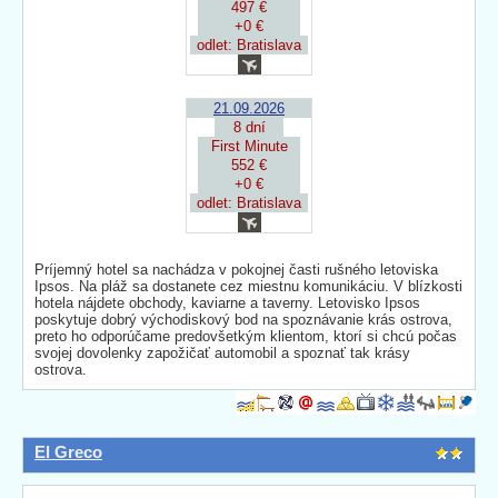
497 €
+0 €
odlet: Bratislava
21.09.2026
8 dní
First Minute
552 €
+0 €
odlet: Bratislava
Príjemný hotel sa nachádza v pokojnej časti rušného letoviska
Ipsos. Na pláž sa dostanete cez miestnu komunikáciu. V blízkosti
hotela nájdete obchody, kaviarne a taverny. Letovisko Ipsos
poskytuje dobrý východiskový bod na spoznávanie krás ostrova,
preto ho odporúčame predovšetkým klientom, ktorí si chcú počas
svojej dovolenky zapožičať automobil a spoznať tak krásy
ostrova.
El Greco