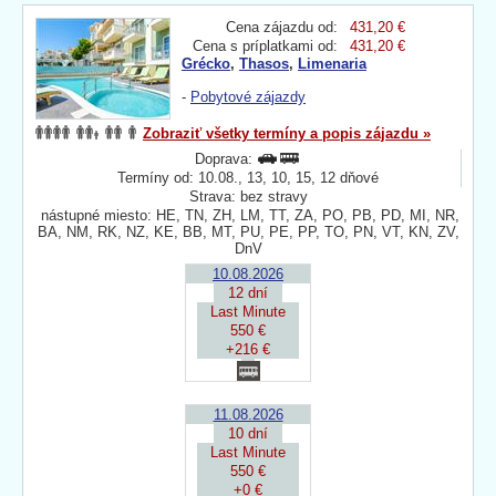
Cena zájazdu od:
431,20 €
Cena s príplatkami od:
431,20 €
Grécko
,
Thasos
,
Limenaria
-
Pobytové zájazdy
Zobraziť všetky termíny a popis zájazdu »
Doprava:
Termíny od: 10.08., 13, 10, 15, 12 dňové
Strava: bez stravy
nástupné miesto: HE, TN, ZH, LM, TT, ZA, PO, PB, PD, MI, NR,
BA, NM, RK, NZ, KE, BB, MT, PU, PE, PP, TO, PN, VT, KN, ZV,
DnV
10.08.2026
12 dní
Last Minute
550 €
+216 €
11.08.2026
10 dní
Last Minute
550 €
+0 €