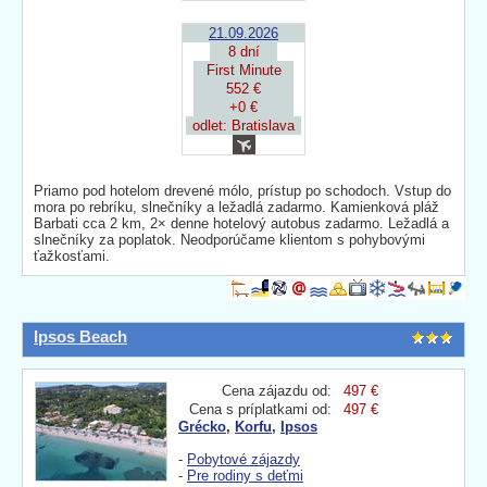
21.09.2026
8 dní
First Minute
552 €
+0 €
odlet: Bratislava
Priamo pod hotelom drevené mólo, prístup po schodoch. Vstup do
mora po rebríku, slnečníky a ležadlá zadarmo. Kamienková pláž
Barbati cca 2 km, 2× denne hotelový autobus zadarmo. Ležadlá a
slnečníky za poplatok. Neodporúčame klientom s pohybovými
ťažkosťami.
Ipsos Beach
Cena zájazdu od:
497 €
Cena s príplatkami od:
497 €
Grécko
,
Korfu
,
Ipsos
-
Pobytové zájazdy
-
Pre rodiny s deťmi