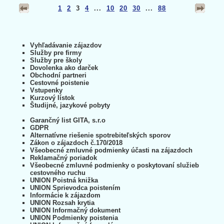
1
2
3
4
...
10
20
30
...
88
Vyhľadávanie zájazdov
Služby pre firmy
Služby pre školy
Dovolenka ako darček
Obchodní partneri
Cestovné poistenie
Vstupenky
Kurzový lístok
Študijné, jazykové pobyty
Garančný list GITA, s.r.o
GDPR
Alternatívne riešenie spotrebiteľských sporov
Zákon o zájazdoch č.170/2018
Všeobecné zmluvné podmienky účasti na zájazdoch
Reklamačný poriadok
Všeobecné zmluvné podmienky o poskytovaní služieb
cestovného ruchu
UNION Poistná knižka
UNION Sprievodca poistením
Informácie k zájazdom
UNION Rozsah krytia
UNION Informačný dokument
UNION Podmienky poistenia