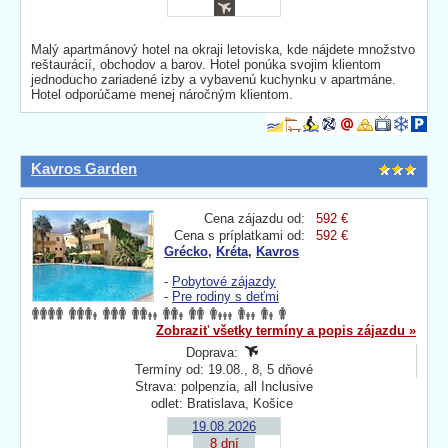
Malý apartmánový hotel na okraji letoviska, kde nájdete množstvo
reštaurácií, obchodov a barov. Hotel ponúka svojim klientom
jednoducho zariadené izby a vybavenú kuchynku v apartmáne.
Hotel odporúčame menej náročným klientom.
Kavros Garden
Cena zájazdu od:
592 €
Cena s príplatkami od:
592 €
Grécko
,
Kréta
,
Kavros
-
Pobytové zájazdy
-
Pre rodiny s deťmi
Zobraziť všetky termíny a popis zájazdu »
Doprava:
Termíny od: 19.08., 8, 5 dňové
Strava: polpenzia, all Inclusive
odlet: Bratislava, Košice
19.08.2026
8 dní