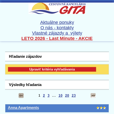
Aktuálne ponuky
O nás - kontakty
Vlastné zájazdy a výlety
LETO 2026 - Last Minute - AKCIE
Hľadanie zájazdov
Výsledky hľadania
1
2
3
...
10
20
23
Anna Apartments