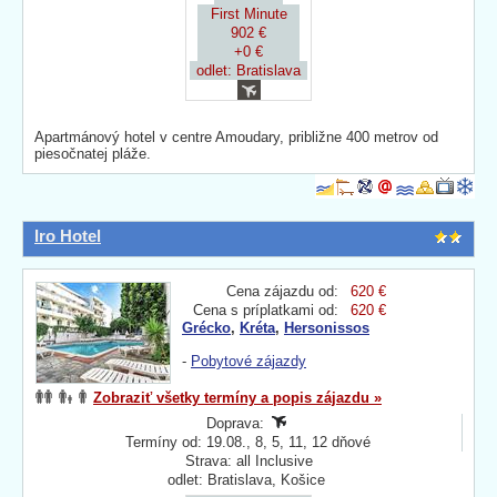
First Minute
902 €
+0 €
odlet: Bratislava
Apartmánový hotel v centre Amoudary, približne 400 metrov od
piesočnatej pláže.
Iro Hotel
Cena zájazdu od:
620 €
Cena s príplatkami od:
620 €
Grécko
,
Kréta
,
Hersonissos
-
Pobytové zájazdy
Zobraziť všetky termíny a popis zájazdu »
Doprava:
Termíny od: 19.08., 8, 5, 11, 12 dňové
Strava: all Inclusive
odlet: Bratislava, Košice