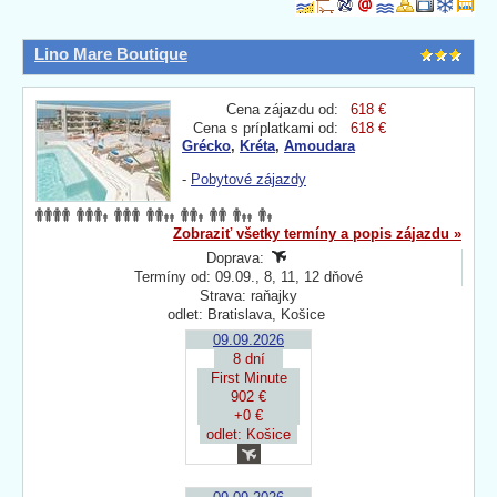
Lino Mare Boutique
Cena zájazdu od:
618 €
Cena s príplatkami od:
618 €
Grécko
,
Kréta
,
Amoudara
-
Pobytové zájazdy
Zobraziť všetky termíny a popis zájazdu »
Doprava:
Termíny od: 09.09., 8, 11, 12 dňové
Strava: raňajky
odlet: Bratislava, Košice
09.09.2026
8 dní
First Minute
902 €
+0 €
odlet: Košice