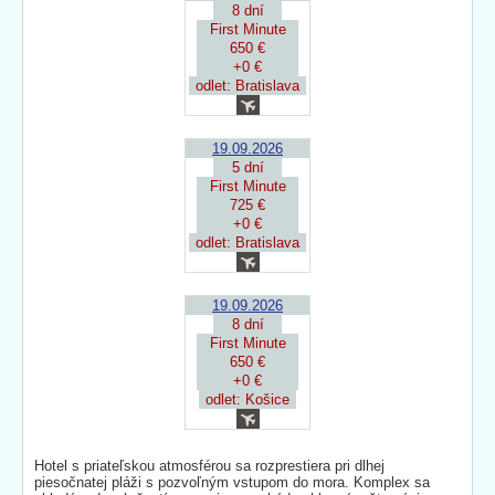
8 dní
First Minute
650 €
+0 €
odlet: Bratislava
19.09.2026
5 dní
First Minute
725 €
+0 €
odlet: Bratislava
19.09.2026
8 dní
First Minute
650 €
+0 €
odlet: Košice
Hotel s priateľskou atmosférou sa rozprestiera pri dlhej
piesočnatej pláži s pozvoľným vstupom do mora. Komplex sa