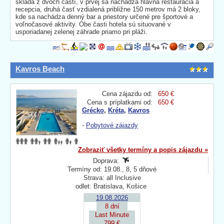
skladá z dvoch častí, v prvej sa nachádza hlavná reštaurácia a
recepcia, druhá časť vzdialená približne 150 metrov má 2 bloky,
kde sa nachádza denný bar a priestory určené pre športové a
voľnočasové aktivity. Obe časti hotela sú situované v
usporiadanej zelenej záhrade priamo pri pláži.
Kavros Beach
Cena zájazdu od:
650 €
Cena s príplatkami od:
650 €
Grécko
,
Kréta
,
Kavros
-
Pobytové zájazdy
Zobraziť všetky termíny a popis zájazdu »
Doprava:
Termíny od: 19.08., 8, 5 dňové
Strava: all Inclusive
odlet: Bratislava, Košice
19.08.2026
8 dní
Last Minute
799 €