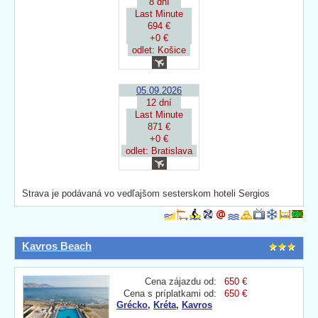
8 dní
Last Minute
694 €
+0 €
odlet: Košice
05.09.2026
12 dní
Last Minute
871 €
+0 €
odlet: Bratislava
Strava je podávaná vo vedľajšom sesterskom hoteli Sergios
Kavros Beach
Cena zájazdu od:
650 €
Cena s príplatkami od:
650 €
Grécko
,
Kréta
,
Kavros