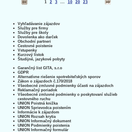
1
2
3
...
10
20
23
Vyhľadávanie zájazdov
Služby pre firmy
Služby pre školy
Dovolenka ako darček
Obchodní partneri
Cestovné poistenie
Vstupenky
Kurzový lístok
Študijné, jazykové pobyty
Garančný list GITA, s.r.o
GDPR
Alternatívne riešenie spotrebiteľských sporov
Zákon o zájazdoch č.170/2018
Všeobecné zmluvné podmienky účasti na zájazdoch
Reklamačný poriadok
Všeobecné zmluvné podmienky o poskytovaní služieb
cestovného ruchu
UNION Poistná knižka
UNION Sprievodca poistením
Informácie k zájazdom
UNION Rozsah krytia
UNION Informačný dokument
UNION Podmienky poistenia
UNION Informačný formulár