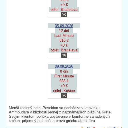
+0 €
odlet: Bratislava
05.09.2026
12 dní
Last Minute
815 €
+0 €
odlet: Bratislava
09.09.2026
8 dní
First Minute
658 €
+0 €
odlet: Košice
Menší rodinný hotel Poseidon sa nachádza v letovisku
Ammoudara v blízkosti jednej z najznámejších pláží na Kréte.
Svojim klientom ponúka ubytovanie v komfortne zariadených
izbách, príjemný personál a pravú grécku atmosféru.