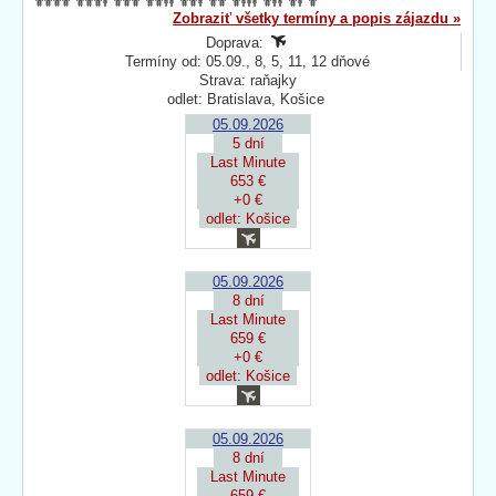
Zobraziť všetky termíny a popis zájazdu »
Doprava:
Termíny od: 05.09., 8, 5, 11, 12 dňové
Strava: raňajky
odlet: Bratislava, Košice
05.09.2026
5 dní
Last Minute
653 €
+0 €
odlet: Košice
05.09.2026
8 dní
Last Minute
659 €
+0 €
odlet: Košice
05.09.2026
8 dní
Last Minute
659 €