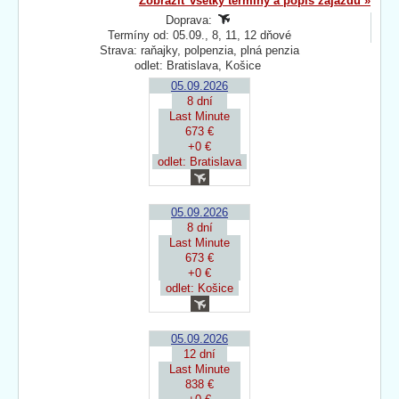
Zobraziť všetky termíny a popis zájazdu »
Doprava:
Termíny od: 05.09., 8, 11, 12 dňové
Strava: raňajky, polpenzia, plná penzia
odlet: Bratislava, Košice
05.09.2026
8 dní
Last Minute
673 €
+0 €
odlet: Bratislava
05.09.2026
8 dní
Last Minute
673 €
+0 €
odlet: Košice
05.09.2026
12 dní
Last Minute
838 €