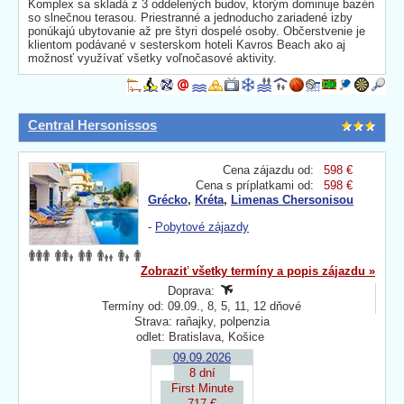
Komplex sa skladá z 3 oddelených budov, ktorým dominuje bazén
so slnečnou terasou. Priestranné a jednoducho zariadené izby
ponúkajú ubytovanie až pre štyri dospelé osoby. Občerstvenie je
klientom podávané v sesterskom hoteli Kavros Beach ako aj
možnosť využívať všetky voľnočasové aktivity.
Central Hersonissos
Cena zájazdu od:
598 €
Cena s príplatkami od:
598 €
Grécko
,
Kréta
,
Limenas Chersonisou
-
Pobytové zájazdy
Zobraziť všetky termíny a popis zájazdu »
Doprava:
Termíny od: 09.09., 8, 5, 11, 12 dňové
Strava: raňajky, polpenzia
odlet: Bratislava, Košice
09.09.2026
8 dní
First Minute
717 €