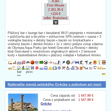
8 dní
First Minute
2 261,35 €
+224 €
odlet: Bratislava
Plážový bar • lounge bar • bezplatné Wi-Fi pripojenie • minimarket
• požičovňa áut a bicyklov • exkluzívne SPA centrum • sauna • 3
vonkajšie bazény • detský bazén • bazén so šmýkačkami •
vnútorný bazén • detské ihrisko • 1x v rámci pobytu vstup zdarma
do Olympia Aqua Parku (pri hoteli Grecotel La Riviera) • detský
klub Grecoland s množstvom originálnych aktivít • 2 tenisové
kurty • basketbalové ihrisko • plážový volejbal • futbalové ihrisko.
Najkrajšie mestá antického Grécka s pobytom pri mori
Cena zájazdu od:
1 647,98 €
Cena s príplatkami od:
1 647,98 €
Grécko