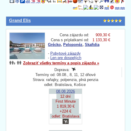
Grand Elis
Cena zájazdu od:
909,30 €
Cena s príplatkami od:
1 133,30 €
Grécko
,
Peloponéz
,
Skafidia
-
Pobytové zájazdy
-
Len pre dospelých
Zobraziť všetky termíny a popis zájazdu »
Doprava:
Termíny od: 08.08., 8, 11, 12 dňové
Strava: raňajky, polpenzia, plná penzia
odlet: Bratislava, Košice
08.08.2026
12 dní
First Minute
1 819,30 €
+224 €
odlet: Bratislava