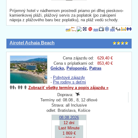
Príjemný hotel v nádhernom prostredí priamo pri dlhej pieskovo-
kamienkovej pláži, plážový servis za poplatok (po zakúpení
nápoja z plážového baru bez poplatku), na pláž vedú schody.
Airotel Achaia Beach
Cena zájazdu od:
629,40 €
Cena s príplatkami od:
853,40 €
Grécko
,
Peloponéz
,
Patras
-
Pobytové zájazdy
-
Pre rodiny s deťmi
Zobraziť všetky termíny a popis zájazdu »
Doprava:
Termíny od: 08.08., 8, 12 dňové
Strava: all Inclusive
odlet: Bratislava, Košice
08.08.2026
12 dní
Last Minute
1 869 €