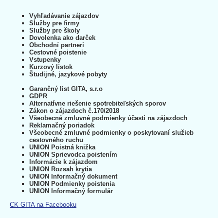
Vyhľadávanie zájazdov
Služby pre firmy
Služby pre školy
Dovolenka ako darček
Obchodní partneri
Cestovné poistenie
Vstupenky
Kurzový lístok
Študijné, jazykové pobyty
Garančný list GITA, s.r.o
GDPR
Alternatívne riešenie spotrebiteľských sporov
Zákon o zájazdoch č.170/2018
Všeobecné zmluvné podmienky účasti na zájazdoch
Reklamačný poriadok
Všeobecné zmluvné podmienky o poskytovaní služieb
cestovného ruchu
UNION Poistná knižka
UNION Sprievodca poistením
Informácie k zájazdom
UNION Rozsah krytia
UNION Informačný dokument
UNION Podmienky poistenia
UNION Informačný formulár
CK GITA na Facebooku