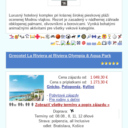
Luxusný hotelový komplex pri krásnej širokej pieskovej pláži
ocenenej Modrou vlajkou. Rezort je zasadený v nádhernej záhrade
obklopenej palmami, olivovníkmi a borovicami. Vyniká bohatými
animačnými aktivitami pre všetky vekové kategórie.
Grecotel La Riviera at Riviera Olympia & Aqua Park
Cena zájazdu od:
1 049,30 €
Cena s príplatkami od:
1 273,30 €
Grécko
,
Peloponéz
,
Kyllini
-
Pobytové zájazdy
-
Pre rodiny s deťmi
Zobraziť všetky termíny a popis zájazdu »
Doprava:
Termíny od: 08.08., 8, 11, 12 dňové
Strava: polpenzia, all Inclusive
odlet: Bratislava, Košice