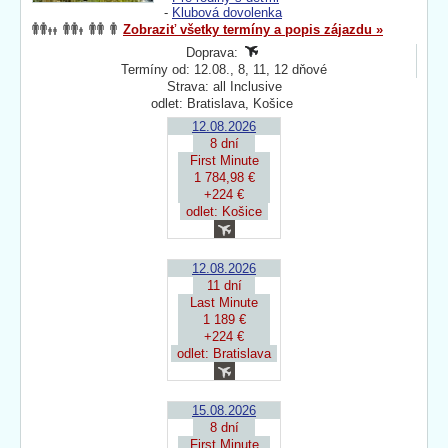
-
Klubová dovolenka
Zobraziť všetky termíny a popis zájazdu »
Doprava:
Termíny od: 12.08., 8, 11, 12 dňové
Strava: all Inclusive
odlet: Bratislava, Košice
12.08.2026
8 dní
First Minute
1 784,98 €
+224 €
odlet: Košice
12.08.2026
11 dní
Last Minute
1 189 €
+224 €
odlet: Bratislava
15.08.2026
8 dní
First Minute