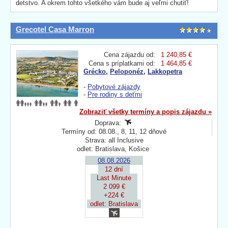
detstvo. A okrem tohto všetkého vám bude aj veľmi chutiť!
Grecotel Casa Marron
Cena zájazdu od:
1 240,85 €
Cena s príplatkami od:
1 464,85 €
Grécko
,
Peloponéz
,
Lakkopetra
-
Pobytové zájazdy
-
Pre rodiny s deťmi
Zobraziť všetky termíny a popis zájazdu »
Doprava:
Termíny od: 08.08., 8, 11, 12 dňové
Strava: all Inclusive
odlet: Bratislava, Košice
08.08.2026
12 dní
Last Minute
2 099 €
+224 €
odlet: Bratislava