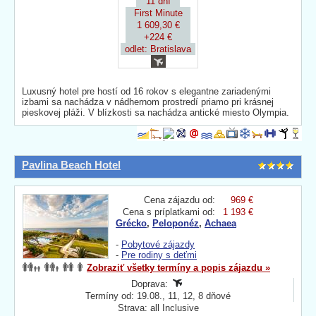
11 dní
First Minute
1 609,30 €
+224 €
odlet: Bratislava
Luxusný hotel pre hostí od 16 rokov s elegantne zariadenými
izbami sa nachádza v nádhernom prostredí priamo pri krásnej
pieskovej pláži. V blízkosti sa nachádza antické miesto Olympia.
Pavlina Beach Hotel
Cena zájazdu od:
969 €
Cena s príplatkami od:
1 193 €
Grécko
,
Peloponéz
,
Achaea
-
Pobytové zájazdy
-
Pre rodiny s deťmi
Zobraziť všetky termíny a popis zájazdu »
Doprava:
Termíny od: 19.08., 11, 12, 8 dňové
Strava: all Inclusive