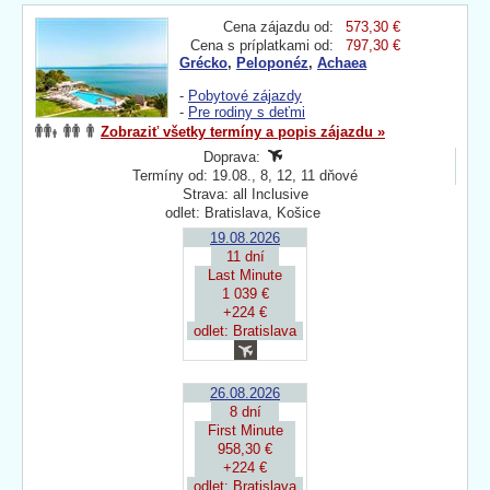
Cena zájazdu od:
573,30 €
Cena s príplatkami od:
797,30 €
Grécko
,
Peloponéz
,
Achaea
-
Pobytové zájazdy
-
Pre rodiny s deťmi
Zobraziť všetky termíny a popis zájazdu »
Doprava:
Termíny od: 19.08., 8, 12, 11 dňové
Strava: all Inclusive
odlet: Bratislava, Košice
19.08.2026
11 dní
Last Minute
1 039 €
+224 €
odlet: Bratislava
26.08.2026
8 dní
First Minute
958,30 €
+224 €
odlet: Bratislava