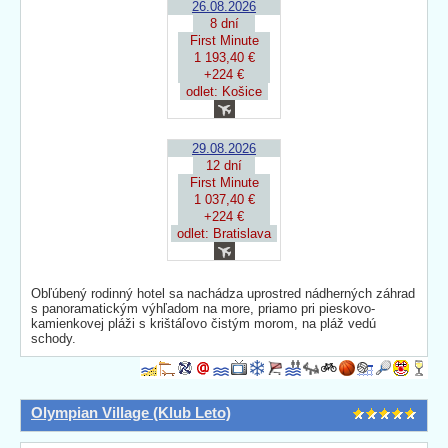
26.08.2026
8 dní
First Minute
1 193,40 €
+224 €
odlet: Košice
29.08.2026
12 dní
First Minute
1 037,40 €
+224 €
odlet: Bratislava
Obľúbený rodinný hotel sa nachádza uprostred nádherných záhrad
s panoramatickým výhľadom na more, priamo pri pieskovo-
kamienkovej pláži s krištáľovo čistým morom, na pláž vedú
schody.
Olympian Village (Klub Leto)