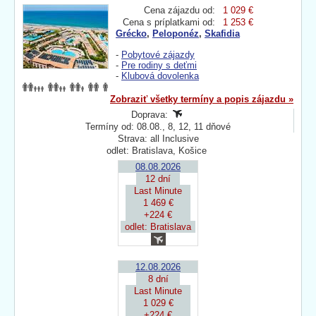
Cena zájazdu od:
1 029 €
Cena s príplatkami od:
1 253 €
Grécko
,
Peloponéz
,
Skafidia
-
Pobytové zájazdy
-
Pre rodiny s deťmi
-
Klubová dovolenka
Zobraziť všetky termíny a popis zájazdu »
Doprava:
Termíny od: 08.08., 8, 12, 11 dňové
Strava: all Inclusive
odlet: Bratislava, Košice
08.08.2026
12 dní
Last Minute
1 469 €
+224 €
odlet: Bratislava
12.08.2026
8 dní
Last Minute
1 029 €
+224 €