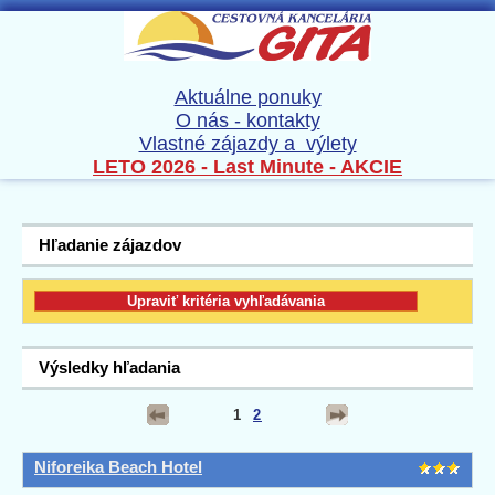
Aktuálne ponuky
O nás - kontakty
Vlastné zájazdy a výlety
LETO 2026 - Last Minute - AKCIE
Hľadanie zájazdov
Výsledky hľadania
1
2
Niforeika Beach Hotel