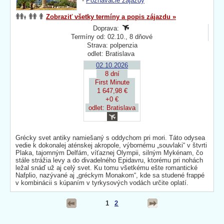
-
Poznávacie zájazdy
Zobraziť všetky termíny a popis zájazdu »
Doprava:
Termíny od: 02.10., 8 dňové
Strava: polpenzia
odlet: Bratislava
02.10.2026
8 dní
First Minute
1 647,98 €
+0 €
odlet: Bratislava
Grécky svet antiky namiešaný s oddychom pri mori. Táto odysea
vedie k dokonalej aténskej akropole, výbornému „souvlaki“ v štvrti
Plaka, tajomným Delfám, víťaznej Olympii, silným Mykénam, čo
stále strážia levy a do divadelného Epidavru, ktorému pri nohách
ležal snáď už aj celý svet. Ku tomu všetkému ešte romantické
Nafplio, nazývané aj „gréckym Monakom“, kde sa studené frappé
v kombinácii s kúpaním v tyrkysových vodách určite oplatí.
1
2