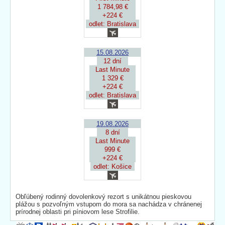
1 784,98 €
+224 €
odlet: Bratislava
15.08.2026
12 dní
Last Minute
1 329 €
+224 €
odlet: Bratislava
19.08.2026
8 dní
Last Minute
999 €
+224 €
odlet: Košice
Obľúbený rodinný dovolenkový rezort s unikátnou pieskovou
plážou s pozvoľným vstupom do mora sa nachádza v chránenej
prírodnej oblasti pri píniovom lese Strofilie.