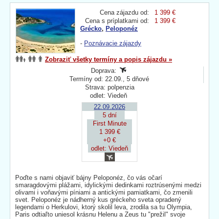
Cena zájazdu od:
1 399 €
Cena s príplatkami od:
1 399 €
Grécko
,
Peloponéz
-
Poznávacie zájazdy
Zobraziť všetky termíny a popis zájazdu »
Doprava:
Termíny od: 22.09., 5 dňové
Strava: polpenzia
odlet: Viedeň
22.09.2026
5 dní
First Minute
1 399 €
+0 €
odlet: Viedeň
Poďte s nami objaviť bájny Peloponéz, čo vás očarí
smaragdovými plážami, idylickými dedinkami roztrúsenými medzi
olivami i voňavými píniami a antickými pamiatkami, čo zmenili
svet. Peloponéz je nádherný kus gréckeho sveta opradený
legendami o Herkulovi, ktorý skolil leva, zrodila sa tu Olympia,
Paris odtiaľto uniesol krásnu Helenu a Zeus tu "prežil" svoje