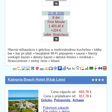
22.08.2026
8 dní
First Minute
1 403,40 €
+224 €
odlet: Bratislava
Hlavná reštaurácia s gréckou a medzinárodnou kuchyňou • lobby
bar • bar pri pláži • bezplatné Wi-Fi pripojenie • sauna • hlavný
vonkajší bazén • detský bazén • detské ihrisko • miniklub •
fitnescentrum • stolný tenis • biliard.
Kalogria Beach Hotel (Klub Leto)
Cena zájazdu od:
693,78 €
Cena s príplatkami od:
917,78 €
Grécko
,
Peloponéz
,
Achaea
-
Pobytové zájazdy
-
Pre rodiny s deťmi