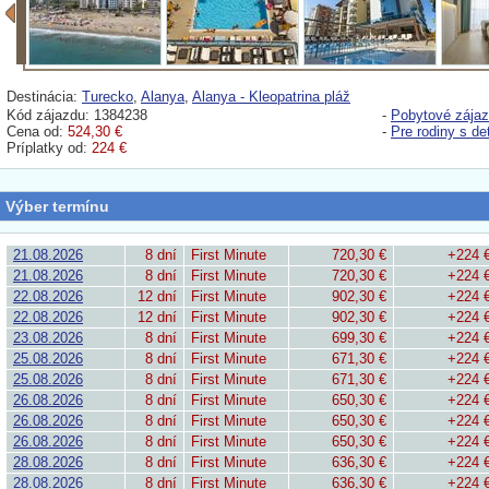
Destinácia:
Turecko
,
Alanya
,
Alanya - Kleopatrina pláž
Kód zájazdu: 1384238
-
Pobytové zája
Cena od:
524,30 €
-
Pre rodiny s de
Príplatky od:
224 €
Výber termínu
21.08.2026
8 dní
First Minute
720,30 €
+224 
21.08.2026
8 dní
First Minute
720,30 €
+224 
22.08.2026
12 dní
First Minute
902,30 €
+224 
22.08.2026
12 dní
First Minute
902,30 €
+224 
23.08.2026
8 dní
First Minute
699,30 €
+224 
25.08.2026
8 dní
First Minute
671,30 €
+224 
25.08.2026
8 dní
First Minute
671,30 €
+224 
26.08.2026
8 dní
First Minute
650,30 €
+224 
26.08.2026
8 dní
First Minute
650,30 €
+224 
26.08.2026
8 dní
First Minute
650,30 €
+224 
28.08.2026
8 dní
First Minute
636,30 €
+224 
28.08.2026
8 dní
First Minute
636,30 €
+224 