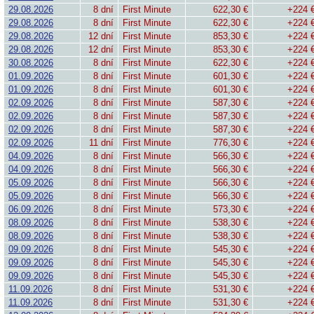
29.08.2026
8 dní
First Minute
622,30 €
+224 
29.08.2026
8 dní
First Minute
622,30 €
+224 
29.08.2026
12 dní
First Minute
853,30 €
+224 
29.08.2026
12 dní
First Minute
853,30 €
+224 
30.08.2026
8 dní
First Minute
622,30 €
+224 
01.09.2026
8 dní
First Minute
601,30 €
+224 
01.09.2026
8 dní
First Minute
601,30 €
+224 
02.09.2026
8 dní
First Minute
587,30 €
+224 
02.09.2026
8 dní
First Minute
587,30 €
+224 
02.09.2026
8 dní
First Minute
587,30 €
+224 
02.09.2026
11 dní
First Minute
776,30 €
+224 
04.09.2026
8 dní
First Minute
566,30 €
+224 
04.09.2026
8 dní
First Minute
566,30 €
+224 
05.09.2026
8 dní
First Minute
566,30 €
+224 
05.09.2026
8 dní
First Minute
566,30 €
+224 
06.09.2026
8 dní
First Minute
573,30 €
+224 
08.09.2026
8 dní
First Minute
538,30 €
+224 
08.09.2026
8 dní
First Minute
538,30 €
+224 
09.09.2026
8 dní
First Minute
545,30 €
+224 
09.09.2026
8 dní
First Minute
545,30 €
+224 
09.09.2026
8 dní
First Minute
545,30 €
+224 
11.09.2026
8 dní
First Minute
531,30 €
+224 
11.09.2026
8 dní
First Minute
531,30 €
+224 