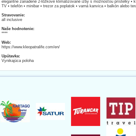
elegantne zariadené 2-lôžkové klimatizované izby s možnosťou prístelky •
TV • telefón • minibar • trezor za poplatok • varná kanvica • balkón alebo te
Stravovanie:
all inclusive
Naše hodnotenie:
****
Web:
https://www.kleopatralife.com/en/
Upútavka:
Vynikajúca poloha