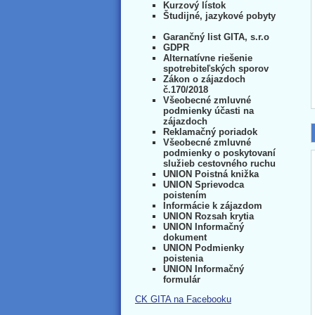
Kurzový lístok
Študijné, jazykové pobyty
Garančný list GITA, s.r.o
GDPR
Alternatívne riešenie
spotrebiteľských sporov
Zákon o zájazdoch
č.170/2018
Všeobecné zmluvné
podmienky účasti na
zájazdoch
Reklamačný poriadok
Všeobecné zmluvné
podmienky o poskytovaní
služieb cestovného ruchu
UNION Poistná knižka
UNION Sprievodca
poistením
Informácie k zájazdom
UNION Rozsah krytia
UNION Informačný
dokument
UNION Podmienky
poistenia
UNION Informačný
formulár
CK GITA na Facebooku