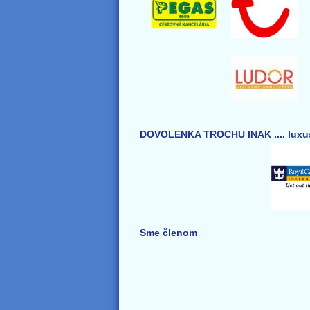
DOVOLENKA TROCHU INAK .... luxus
Sme členom