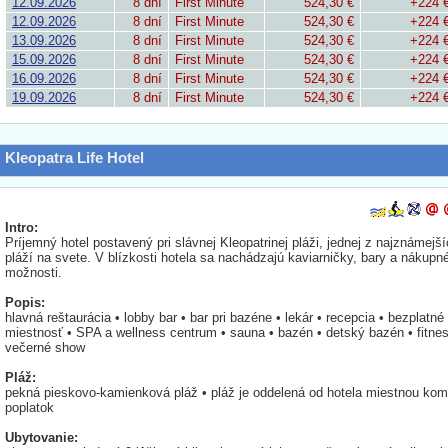
12.09.2026
8 dní
First Minute
524,30 €
+224 
12.09.2026
8 dní
First Minute
524,30 €
+224 
13.09.2026
8 dní
First Minute
524,30 €
+224 
15.09.2026
8 dní
First Minute
524,30 €
+224 
16.09.2026
8 dní
First Minute
524,30 €
+224 
19.09.2026
8 dní
First Minute
524,30 €
+224 
Kleopatra Life Hotel
Intro:
Príjemný hotel postavený pri slávnej Kleopatrinej pláži, jednej z najznámejš
pláží na svete. V blízkosti hotela sa nachádzajú kaviarničky, bary a nákupn
možnosti.
Popis:
hlavná reštaurácia • lobby bar • bar pri bazéne • lekár • recepcia • bezplatné
miestnosť • SPA a wellness centrum • sauna • bazén • detský bazén • fitnes
večerné show
Pláž:
pekná pieskovo-kamienková pláž • pláž je oddelená od hotela miestnou kom
poplatok
Ubytovanie: