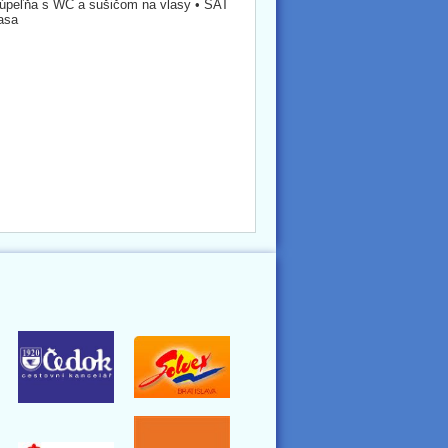
 kúpeľňa s WC a sušičom na vlasy • SAT
rasa