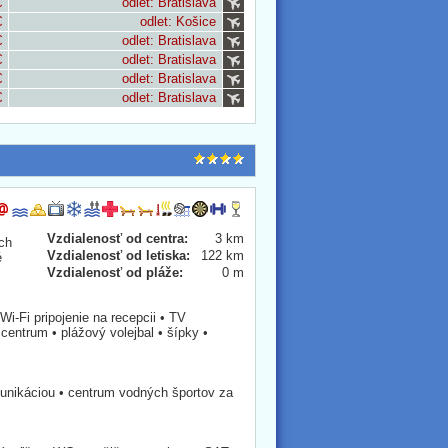
€
odlet: Bratislava
€
odlet: Košice
€
odlet: Bratislava
€
odlet: Bratislava
€
odlet: Bratislava
€
odlet: Bratislava
Vzdialenosť od centra:
3 km
ích
Vzdialenosť od letiska:
122 km
é
Vzdialenosť od pláže:
0 m
 Wi-Fi pripojenie na recepcii • TV
centrum • plážový volejbal • šípky •
unikáciou • centrum vodných športov za