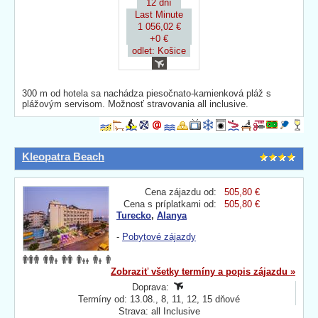
12 dní
Last Minute
1 056,02 €
+0 €
odlet: Košice
300 m od hotela sa nachádza piesočnato-kamienková pláž s
plážovým servisom. Možnosť stravovania all inclusive.
Kleopatra Beach
Cena zájazdu od:
505,80 €
Cena s príplatkami od:
505,80 €
Turecko
,
Alanya
-
Pobytové zájazdy
Zobraziť všetky termíny a popis zájazdu »
Doprava:
Termíny od: 13.08., 8, 11, 12, 15 dňové
Strava: all Inclusive