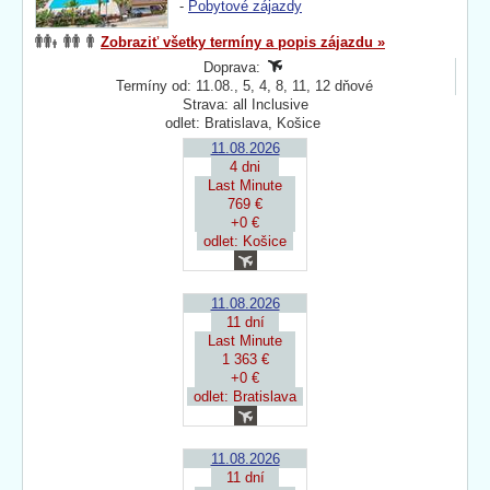
-
Pobytové zájazdy
Zobraziť všetky termíny a popis zájazdu »
Doprava:
Termíny od: 11.08., 5, 4, 8, 11, 12 dňové
Strava: all Inclusive
odlet: Bratislava, Košice
11.08.2026
4 dni
Last Minute
769 €
+0 €
odlet: Košice
11.08.2026
11 dní
Last Minute
1 363 €
+0 €
odlet: Bratislava
11.08.2026
11 dní