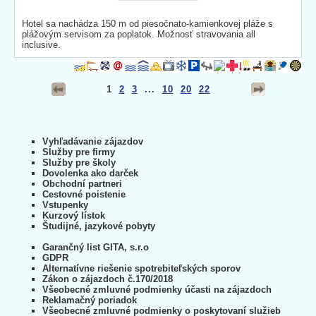
Hotel sa nachádza 150 m od piesočnato-kamienkovej pláže s
plážovým servisom za poplatok. Možnosť stravovania all
inclusive.
1
2
3
...
10
20
22
Vyhľadávanie zájazdov
Služby pre firmy
Služby pre školy
Dovolenka ako darček
Obchodní partneri
Cestovné poistenie
Vstupenky
Kurzový lístok
Študijné, jazykové pobyty
Garančný list GITA, s.r.o
GDPR
Alternatívne riešenie spotrebiteľských sporov
Zákon o zájazdoch č.170/2018
Všeobecné zmluvné podmienky účasti na zájazdoch
Reklamačný poriadok
Všeobecné zmluvné podmienky o poskytovaní služieb