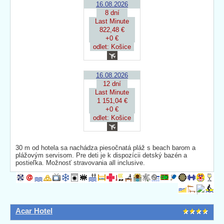
16.08.2026
8 dní
Last Minute
822,48 €
+0 €
odlet: Košice
16.08.2026
12 dní
Last Minute
1 151,04 €
+0 €
odlet: Košice
30 m od hotela sa nachádza piesočnatá pláž s beach barom a
plážovým servisom. Pre deti je k dispozícii detský bazén a
postieľka. Možnosť stravovania all inclusive.
Acar Hotel