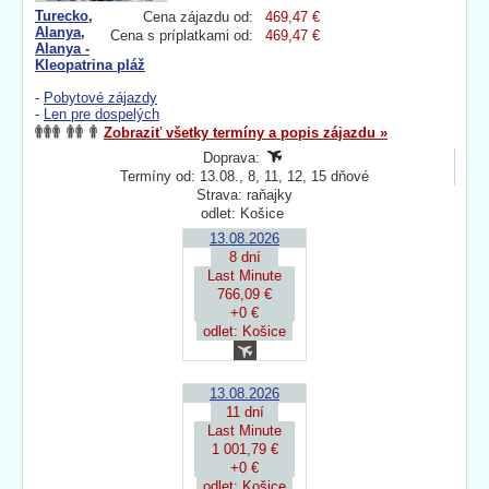
Turecko
,
Cena zájazdu od:
469,47 €
Alanya
,
Cena s príplatkami od:
469,47 €
Alanya -
Kleopatrina pláž
-
Pobytové zájazdy
-
Len pre dospelých
Zobraziť všetky termíny a popis zájazdu »
Doprava:
Termíny od: 13.08., 8, 11, 12, 15 dňové
Strava: raňajky
odlet: Košice
13.08.2026
8 dní
Last Minute
766,09 €
+0 €
odlet: Košice
13.08.2026
11 dní
Last Minute
1 001,79 €
+0 €
odlet: Košice