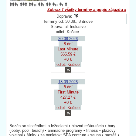
Zobraziť všetky termíny a popis zájazdu »
Doprava:
Termíny od: 30.08., 8 dňové
Strava: all Inclusive
odlet: Košice
30.08.2026
8 dní
Last Minute
565,59 €
+0 €
odlet: Košice
13.09.2026
8 dní
First Minute
427,27 €
+0 €
odlet: Košice
Bazén so slnečníkmi a ležadlami • hlavná reštaurácia • bary
(lobby, pool, beach) • animačné programy • fitness • plážový
volejbal • šípky • za poplatok: SPA centrum • sauna • masáž •