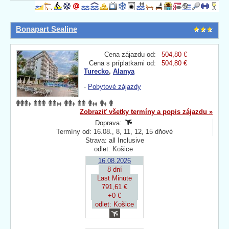
Bonapart Sealine
Cena zájazdu od:
504,80 €
Cena s príplatkami od:
504,80 €
Turecko
,
Alanya
-
Pobytové zájazdy
Zobraziť všetky termíny a popis zájazdu »
Doprava:
Termíny od: 16.08., 8, 11, 12, 15 dňové
Strava: all Inclusive
odlet: Košice
16.08.2026
8 dní
Last Minute
791,61 €
+0 €
odlet: Košice