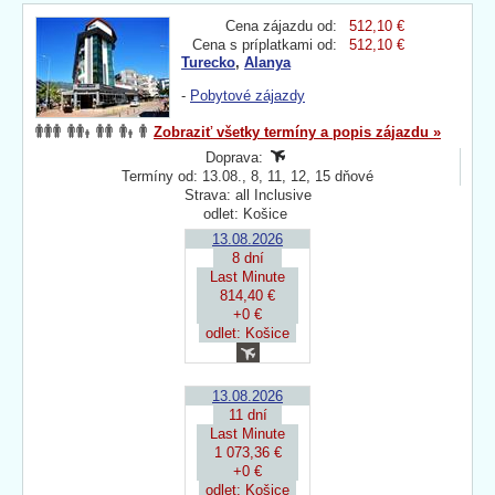
Cena zájazdu od:
512,10 €
Cena s príplatkami od:
512,10 €
Turecko
,
Alanya
-
Pobytové zájazdy
Zobraziť všetky termíny a popis zájazdu »
Doprava:
Termíny od: 13.08., 8, 11, 12, 15 dňové
Strava: all Inclusive
odlet: Košice
13.08.2026
8 dní
Last Minute
814,40 €
+0 €
odlet: Košice
13.08.2026
11 dní
Last Minute
1 073,36 €
+0 €
odlet: Košice