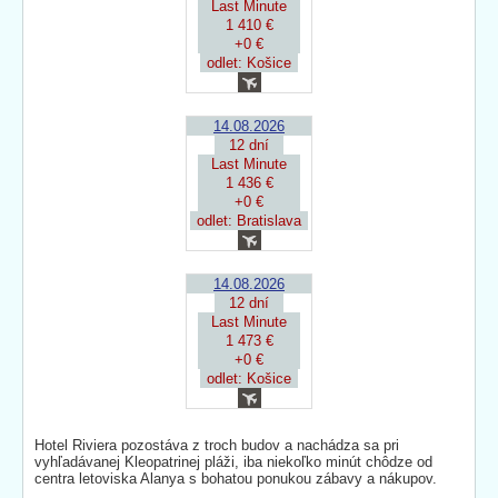
Last Minute
1 410 €
+0 €
odlet: Košice
14.08.2026
12 dní
Last Minute
1 436 €
+0 €
odlet: Bratislava
14.08.2026
12 dní
Last Minute
1 473 €
+0 €
odlet: Košice
Hotel Riviera pozostáva z troch budov a nachádza sa pri
vyhľadávanej Kleopatrinej pláži, iba niekoľko minút chôdze od
centra letoviska Alanya s bohatou ponukou zábavy a nákupov.