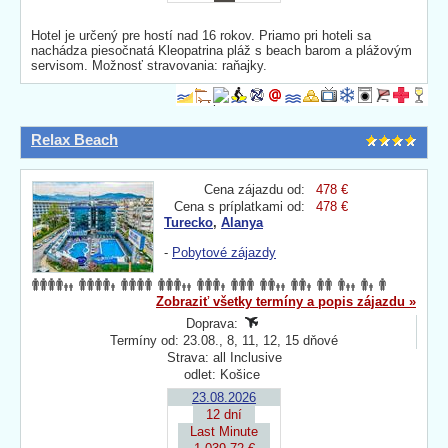
Hotel je určený pre hostí nad 16 rokov. Priamo pri hoteli sa
nachádza piesočnatá Kleopatrina pláž s beach barom a plážovým
servisom. Možnosť stravovania: raňajky.
Relax Beach
Cena zájazdu od:
478 €
Cena s príplatkami od:
478 €
Turecko
,
Alanya
-
Pobytové zájazdy
Zobraziť všetky termíny a popis zájazdu »
Doprava:
Termíny od: 23.08., 8, 11, 12, 15 dňové
Strava: all Inclusive
odlet: Košice
23.08.2026
12 dní
Last Minute