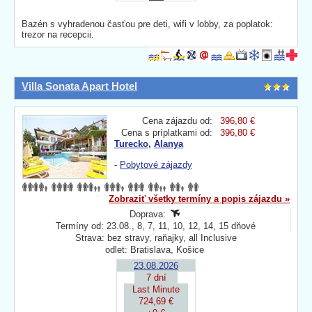
Bazén s vyhradenou časťou pre deti, wifi v lobby, za poplatok:
trezor na recepcii.
Villa Sonata Apart Hotel
Cena zájazdu od:
396,80 €
Cena s príplatkami od:
396,80 €
Turecko
,
Alanya
-
Pobytové zájazdy
Zobraziť všetky termíny a popis zájazdu »
Doprava:
Termíny od: 23.08., 8, 7, 11, 10, 12, 14, 15 dňové
Strava: bez stravy, raňajky, all Inclusive
odlet: Bratislava, Košice
23.08.2026
7 dní
Last Minute
724,69 €