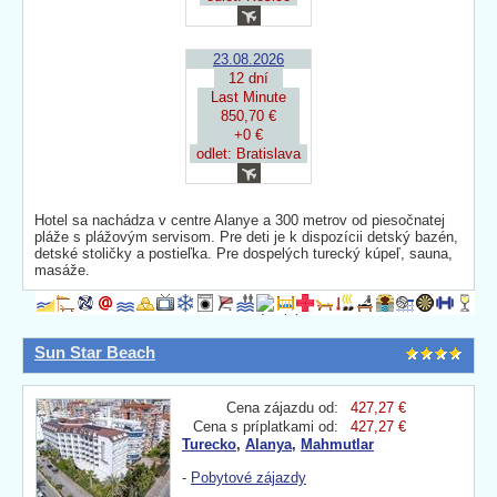
23.08.2026
12 dní
Last Minute
850,70 €
+0 €
odlet: Bratislava
Hotel sa nachádza v centre Alanye a 300 metrov od piesočnatej
pláže s plážovým servisom. Pre deti je k dispozícii detský bazén,
detské stoličky a postieľka. Pre dospelých turecký kúpeľ, sauna,
masáže.
Sun Star Beach
Cena zájazdu od:
427,27 €
Cena s príplatkami od:
427,27 €
Turecko
,
Alanya
,
Mahmutlar
-
Pobytové zájazdy