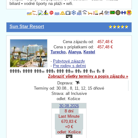
biliard • vodné športy na pláži • wifi.
Sun Star Resort
Cena zájazdu od:
457,48 €
Cena s príplatkami od:
457,48 €
Turecko
,
Alanya
,
Kestel
-
Pobytové zájazdy
-
Pre rodiny s deťmi
Zobraziť všetky termíny a popis zájazdu »
Doprava:
Termíny od: 30.08., 8, 11, 12, 15 dňové
Strava: all Inclusive
odlet: Košice
30.08.2026
8 dní
Last Minute
670,83 €
+0 €
odlet: Košice