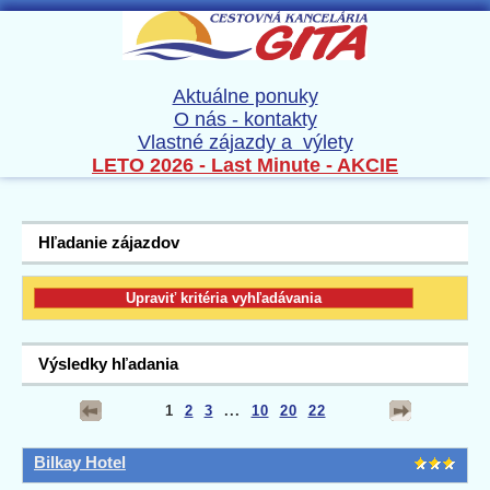
Aktuálne ponuky
O nás - kontakty
Vlastné zájazdy a výlety
LETO 2026 - Last Minute - AKCIE
Hľadanie zájazdov
Výsledky hľadania
1
2
3
...
10
20
22
Bilkay Hotel