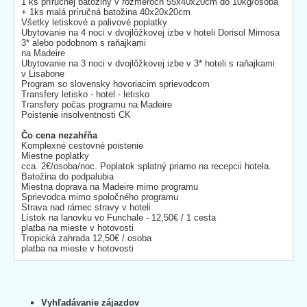
1 ks príručnej batožiny v rozmeroch 55x40x20cm do 10kg/osoba
+ 1ks malá príručná batožina 40x20x20cm
Všetky letiskové a palivové poplatky
Ubytovanie na 4 noci v dvojlôžkovej izbe v hoteli Dorisol Mimosa
3* alebo podobnom s raňajkami
na Madeire
Ubytovanie na 3 noci v dvojlôžkovej izbe v 3* hoteli s raňajkami
v Lisabone
Program so slovensky hovoriacim sprievodcom
Transfery letisko - hotel - letisko
Transfery počas programu na Madeire
Poistenie insolventnosti CK
Čo cena nezahŕňa
Komplexné cestovné poistenie
Miestne poplatky
cca. 2€/osoba/noc. Poplatok splatný priamo na recepcii hotela.
Batožina do podpalubia
Miestna doprava na Madeire mimo programu
Sprievodca mimo spoločného programu
Strava nad rámec stravy v hoteli
Lístok na lanovku vo Funchale - 12,50€ / 1 cesta
platba na mieste v hotovosti
Tropická zahrada 12,50€ / osoba
platba na mieste v hotovosti
Vyhľadávanie zájazdov