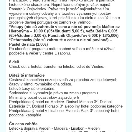
Francúzov. V tejto štvrti leží hneď niekoľko múzeí a pamiatok
historického charakteru. Neprehliadnuteľným je však najmä
Pamätník Objaviteľov. Práve ten je snáď najkonkrétnejším
vyjadrením oslavy odvahy a víťazstiev významných postáv
portugalských objavov, ktorí priložili ruku ku dielu a zaslúžili sa o
zrodenie dávnej portugalskej zámorskej veľmoci.
*Vstupy (nie sú zahrnuté v cene a nie sú povinné): kláštor sv.
Hieronýma – 10,00 € (65+/študenti 5,00 €), veža Belém 6,00€
(65+/študenti 3,00 €), Pamätník Objaviteľov 6,00€ (<18/5,00€)
*Ochutnávky (nie sú zahrnuté v cene a nie sú povinné) –
Pastel de nata (1,00€)
Po ukončení programu máte osobné voľno a môžete si užívať
poobedie a večer v centre Lisabonu.
8.deň
Check out z hotela, transfer na letisko, odlet do Viedne.
Dôležité informácie
Cestovná kancelária nezodpovedá za prípadnú zmenu letových
časov v rámci rovnakého dňa odletu.
Letové časy sú orientačné.
Sprievodca si vyhradzuje právo na zmenu programu.
Minimálny počet účastníkov zájazdu je 6
Predpokladaný hotel na Madeire: Dorisol Mimosa 3*, Dorisol
Estrelicia 3*, Dorisol Florasol 3* alebo iný hotel podobnej kategórie
Predpokladaný hotel v Lisabone: Avenida Park 3* alebo iný hotel
podobnej kategórie
Čo cena zahŕňa
Letecká doprava Viedeň - Madeira - Lisabon - Viedeň