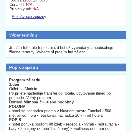
Kód zájazdu: 1373875
Cena od:
N/A
Príplatky od:
N/A
-
Poznávacie zájazdy
Výber termínu
Je nám ľúto, ale tento zájazd bol už vypredaný a neobsahuje
žiadne termíny. Vyberte si prosím iný zájazd.
Popis zájazdu
Program zájazdu
1.deň
Odlet na Madeiru.
Po prílete nasleduje transfer do hotela, ubytovanie ihneď po
príchode. Voľný program.
Dorisol Mimosa 3*+ alebo podobný
POLOHA
• hotel sa nachádza priamo v hlavnom meste Funchal • 500
metrov od mora • letisko sa nachádza 20 km od hotela
POPIS
• hotel ponúka hosťom 98 izieb • recepcia • výťah • reštaurácia •
bary • 3 bazény (z toho 1 vnútorný) • wellness centrum (za