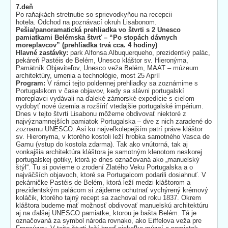
7.deň
Po raňajkách stretnutie so sprievodkyňou na recepcii
hotela. Odchod na poznávací okruh Lisabonom.
Pešia/panoramatická prehliadka vo štvrti s 2 Unesco
pamiatkami Belémska štvrť – “Po stopách dávnych
moreplavcov” (prehliadka trvá cca. 4 hodiny)
Hlavné zastávky:
park Alfonsa Albuquerqueho, prezidentký palác,
pekáreň Pastéis de Belém, Unesco kláštor sv. Hieronýma,
Pamätník Objaviteľov, Unesco veža Belém, MAAT – múzeum
architektúry, umenia a technológie, most 25 Apríl
Program:
V rámci tejto poldennej prehliadky sa zoznámime s
Portugalskom v čase objavov, kedy sa slávni portugalskí
moreplavci vydávali na ďaleké zámorské expedície s cieľom
vydobyť nové územia a rozšíriť vtedajšie portugalské impérium.
Dnes v tejto štvrti Lisabonu môžeme obdivovať niektoré z
najvýznamnejších pamiatok Portugalska – dve z nich zaradené do
zoznamu UNESCO. Asi ku najveľkolepejším patrí práve kláštor
sv. Hieronyma, v ktorého kostoli leží hrobka samotného Vasca de
Gamu (vstup do kostola zdarma). Tak ako vnútorná, tak aj
vonkajšia architektúra kláštora je samotným klenotom neskorej
portugalskej gotiky, ktorá je dnes označovaná ako „manuelský
štýl“. Tu si povieme o zrodení Zlatého Veku Portugalska a o
najväčších objavoch, ktoré sa Portugalcom podarili dosiahnuť. V
pekárničke Pastéis de Belém, ktorá leží medzi kláštorom a
prezidentským palácom si zájdeme ochutnať vychýrený krémový
koláčik, ktorého tajný recept sa zachoval od roku 1837. Okrem
kláštora budeme mať možnosť obdivovať manuelskú architektúru
aj na ďalšej UNESCO pamiatke, ktorou je bašta Belém. Tá je
označovaná za symbol národa rovnako, ako Eiffelova veža pre