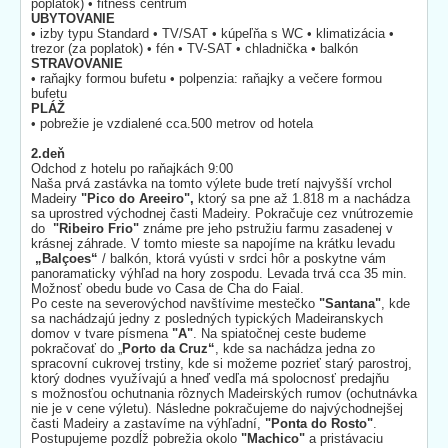
poplatok) • fitness centrum
UBYTOVANIE
• izby typu Standard • TV/SAT • kúpeľňa s WC • klimatizácia •
trezor (za poplatok) • fén • TV-SAT • chladnička • balkón
STRAVOVANIE
• raňajky formou bufetu • polpenzia: raňajky a večere formou
bufetu
PLÁŽ
• pobrežie je vzdialené cca.500 metrov od hotela
2.deň
Odchod z hotelu po raňajkách 9:00
Naša prvá zastávka na tomto výlete bude tretí najvyšší vrchol
Madeiry
"
Pico do Areeiro",
ktorý sa pne až 1.818 m a nachádza
sa uprostred východnej časti Madeiry. Pokračuje cez vnútrozemie
do
"
Ribeiro Frio"
známe pre jeho pstružiu farmu zasadenej v
krásnej záhrade. V tomto mieste sa napojíme na krátku levadu
„Balçoes“
/ balkón, ktorá vyústi v srdci hôr a poskytne vám
panoramaticky výhľad na hory zospodu. Levada trvá cca 35 min.
Možnosť obedu bude vo Casa de Cha do Faial.
Po ceste na severovýchod navštívime mestečko
"
Santana"
, kde
sa nachádzajú jedny z posledných typických Madeiranskych
domov v tvare písmena
"
A"
. Na spiatočnej ceste budeme
pokračovať do „
Porto da Cruz“
, kde sa nachádza jedna zo
spracovní cukrovej trstiny, kde si možeme pozrieť starý parostroj,
ktorý dodnes využívajú a hneď vedľa má spolocnosť predajňu
s možnosťou ochutnania rôznych Madeirských rumov (ochutnávka
nie je v cene výletu). Následne pokračujeme do najvýchodnejšej
časti Madeiry a zastavíme na výhľadní,
"
Ponta do Rosto"
.
Postupujeme pozdĺž pobrežia okolo
"
Machico"
a pristávaciu