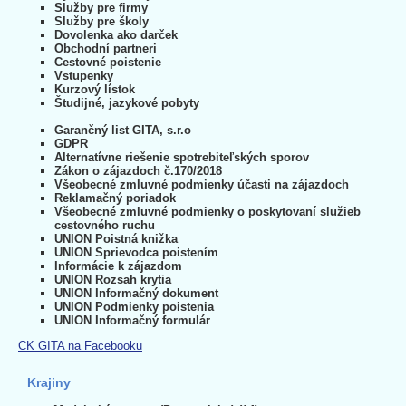
Služby pre firmy
Služby pre školy
Dovolenka ako darček
Obchodní partneri
Cestovné poistenie
Vstupenky
Kurzový lístok
Študijné, jazykové pobyty
Garančný list GITA, s.r.o
GDPR
Alternatívne riešenie spotrebiteľských sporov
Zákon o zájazdoch č.170/2018
Všeobecné zmluvné podmienky účasti na zájazdoch
Reklamačný poriadok
Všeobecné zmluvné podmienky o poskytovaní služieb
cestovného ruchu
UNION Poistná knižka
UNION Sprievodca poistením
Informácie k zájazdom
UNION Rozsah krytia
UNION Informačný dokument
UNION Podmienky poistenia
UNION Informačný formulár
CK GITA na Facebooku
Krajiny