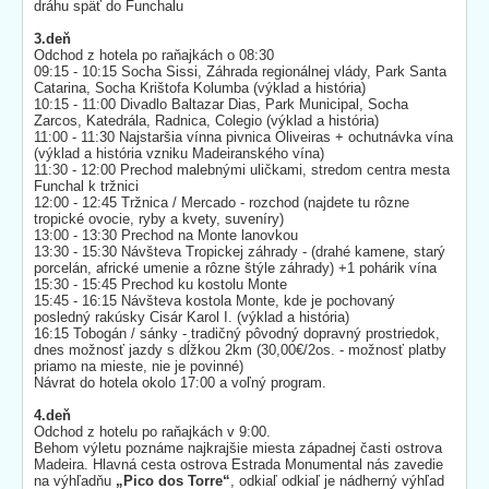
dráhu späť do Funchalu
3.deň
Odchod z hotela po raňajkách o 08:30
09:15 - 10:15 Socha Sissi, Záhrada regionálnej vlády, Park Santa
Catarina, Socha Krištofa Kolumba (výklad a história)
10:15 - 11:00 Divadlo Baltazar Dias, Park Municipal, Socha
Zarcos, Katedrála, Radnica, Colegio (výklad a história)
11:00 - 11:30 Najstaršia vínna pivnica Oliveiras + ochutnávka vína
(výklad a história vzniku Madeiranského vína)
11:30 - 12:00 Prechod malebnými uličkami, stredom centra mesta
Funchal k tržnici
12:00 - 12:45 Tržnica / Mercado - rozchod (najdete tu rôzne
tropické ovocie, ryby a kvety, suveníry)
13:00 - 13:30 Prechod na Monte lanovkou
13:30 - 15:30 Návšteva Tropickej záhrady - (drahé kamene, starý
porcelán, africké umenie a rôzne štýle záhrady) +1 pohárik vína
15:30 - 15:45 Prechod ku kostolu Monte
15:45 - 16:15 Návšteva kostola Monte, kde je pochovaný
posledný rakúsky Cisár Karol I. (výklad a história)
16:15 Tobogán / sánky - tradičný pôvodný dopravný prostriedok,
dnes možnosť jazdy s dĺžkou 2km (30,00€/2os. - možnosť platby
priamo na mieste, nie je povinné)
Návrat do hotela okolo 17:00 a voľný program.
4.deň
Odchod z hotelu po raňajkách v 9:00.
Behom výletu poznáme najkrajšie miesta západnej časti ostrova
Madeira. Hlavná cesta ostrova Estrada Monumental nás zavedie
na výhľadňu
„Pico dos Torre“
, odkiaľ odkiaľ je nádherný výhľad