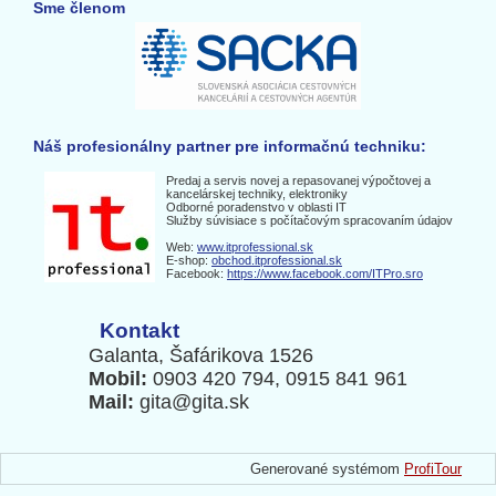
Sme členom
Náš profesionálny partner pre informačnú techniku:
Predaj a servis novej a repasovanej výpočtovej a
kancelárskej techniky, elektroniky
Odborné poradenstvo v oblasti IT
Služby súvisiace s počítačovým spracovaním údajov
Web:
www.itprofessional.sk
E-shop:
obchod.itprofessional.sk
Facebook:
https://www.facebook.com/ITPro.sro
Kontakt
Galanta, Šafárikova 1526
Mobil:
0903 420 794, 0915 841 961
Mail:
gita@gita.sk
Generované systémom
ProfiTour