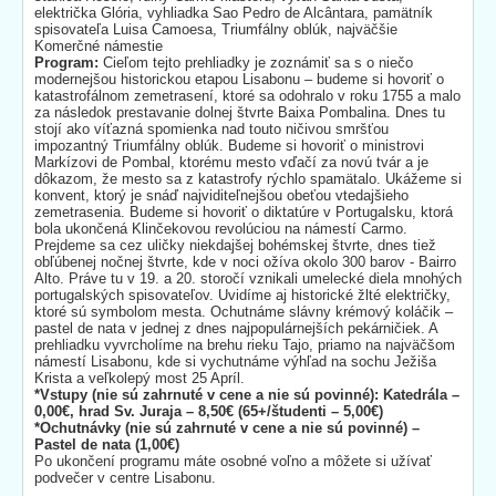
električka Glória, vyhliadka Sao Pedro de Alcântara, pamätník
spisovateľa Luisa Camoesa, Triumfálny oblúk, najväčšie
Komerčné námestie
Program:
Cieľom tejto prehliadky je zoznámiť sa s o niečo
modernejšou historickou etapou Lisabonu – budeme si hovoriť o
katastrofálnom zemetrasení, ktoré sa odohralo v roku 1755 a malo
za následok prestavanie dolnej štvrte Baixa Pombalina. Dnes tu
stojí ako víťazná spomienka nad touto ničivou smršťou
impozantný Triumfálny oblúk. Budeme si hovoriť o ministrovi
Markízovi de Pombal, ktorému mesto vďačí za novú tvár a je
dôkazom, že mesto sa z katastrofy rýchlo spamätalo. Ukážeme si
konvent, ktorý je snáď najviditeľnejšou obeťou vtedajšieho
zemetrasenia. Budeme si hovoriť o diktatúre v Portugalsku, ktorá
bola ukončená Klinčekovou revolúciou na námestí Carmo.
Prejdeme sa cez uličky niekdajšej bohémskej štvrte, dnes tiež
obľúbenej nočnej štvrte, kde v noci ožíva okolo 300 barov - Bairro
Alto. Práve tu v 19. a 20. storočí vznikali umelecké diela mnohých
portugalských spisovateľov. Uvidíme aj historické žlté električky,
ktoré sú symbolom mesta. Ochutnáme slávny krémový koláčik –
pastel de nata v jednej z dnes najpopulárnejších pekárničiek. A
prehliadku vyvrcholíme na brehu rieku Tajo, priamo na najväčšom
námestí Lisabonu, kde si vychutnáme výhľad na sochu Ježiša
Krista a veľkolepý most 25 Apríl.
*Vstupy (nie sú zahrnuté v cene a nie sú povinné): Katedrála –
0,00€, hrad Sv. Juraja – 8,50€ (65+/študenti – 5,00€)
*Ochutnávky (nie sú zahrnuté v cene a nie sú povinné) –
Pastel de nata (1,00€)
Po ukončení programu máte osobné voľno a môžete si užívať
podvečer v centre Lisabonu.