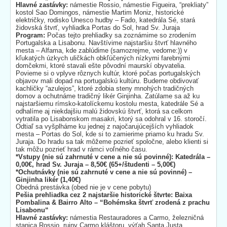
Hlavné zastávky:
námestie Rossio, námestie Figueira, “prekliaty”
kostol Sao Domingos, námestie Martim Moniz, historické
električky, rodisko Unesco hudby – Fado, katedrála Sé, stará
židovská štvrť, vyhliadka Portas do Sol, hrad Sv. Juraja
Program:
Počas tejto prehliadky sa zoznámime so zrodením
Portugalska a Lisabonu. Navštívime najstaršiu štvrť hlavného
mesta – Alfama, kde zablúdime (samozrejme, vedome:)) v
kľukatých úzkych uličkách obkľúčených nízkymi farebnými
domčekmi, ktoré stavali ešte pôvodní maurskí obyvatelia.
Povieme si o vplyve rôznych kultúr, ktoré počas portugalských
objavov mali dopad na portugalskú kultúru. Budeme obdivovať
kachličky “azulejos”, ktoré zdobia steny mnohých tradičných
domov a ochutnáme tradičný likér Ginjinha. Zatúlame sa až ku
najstaršiemu rímsko-katolíckemu kostolu mesta, katedrále Sé a
odhalíme aj niekdajšiu malú židovskú štvrť, ktorá sa celkom
vytratila po Lisabonskom masakri, ktorý sa odohral v 16. storočí.
Odtiaľ sa vyšplháme ku jednej z najočarujúcejších vyhliadok
mesta – Portas do Sol, kde si to zamierime priamo ku hradu Sv.
Juraja. Do hradu sa tak môžeme pozrieť spoločne, alebo klienti si
tak môžu pozrieť hrad v rámci voľného času.
*Vstupy (nie sú zahrnuté v cene a nie sú povinné): Katedrála –
0,00€, hrad Sv. Juraja – 8,50€ (65+/študenti – 5,00€)
*Ochutnávky (nie sú zahrnuté v cene a nie sú povinné) –
Ginjinha likér (1,40€)
Obedná prestávka (obed nie je v cene pobytu)
Pešia prehliadka cez 2 najstaršie historické štvrte: Baixa
Pombalina & Bairro Alto – “Bohémska štvrť zrodená z prachu
Lisabonu“
Hlavné zastávky:
námestia Restauradores a Carmo, železničná
stanica Rossio, ruiny Carmo kláštoru, výťah Santa Justa,