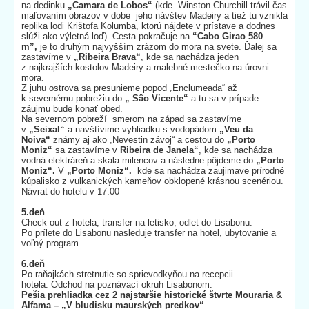
na dedinku
„Camara de Lobos“
(kde Winston Churchill trávil čas
maľovaním obrazov v dobe jeho návštev Madeiry a tiež tu vznikla
replika lodi Krištofa Kolumba, ktorú nájdete v prístave a dodnes
slúži ako výletná loď). Cesta pokračuje na
“Cabo Girao 580
m”,
je to druhým najvyšším zrázom do mora na svete. Ďalej sa
zastavíme v
„Ribeira Brava“
, kde sa nachádza jeden
z najkrajších kostolov Madeiry a malebné mestečko na úrovni
mora.
Z juhu ostrova sa presunieme popod „Enclumeada“ až
k severnému pobrežiu do
„ Sâo Vicente“
a tu sa v prípade
záujmu bude konať obed.
Na severnom pobreží smerom na západ sa zastavíme
v
„Seixal“
a navštívime vyhliadku s vodopádom
„Veu da
Noiva“
známy aj ako „Nevestin závoj“ a cestou do
„Porto
Moniz“
sa zastavíme v
Ribeira de Janela“
, kde sa nachádza
vodná elektráreň a skala milencov a následne pôjdeme do
„Porto
Moniz“.
V
„Porto Moniz“.
kde sa nachádza zaujimave prírodné
kúpalisko z vulkanických kameňov obklopené krásnou scenériou.
Návrat do hotelu v 17:00
5.deň
Check out z hotela, transfer na letisko, odlet do Lisabonu.
Po prílete do Lisabonu nasleduje transfer na hotel, ubytovanie a
voľný program.
6.deň
Po raňajkách stretnutie so sprievodkyňou na recepcii
hotela. Odchod na poznávací okruh Lisabonom.
Pešia prehliadka cez 2 najstaršie historické štvrte Mouraria &
Alfama – „V bludisku maurských predkov“