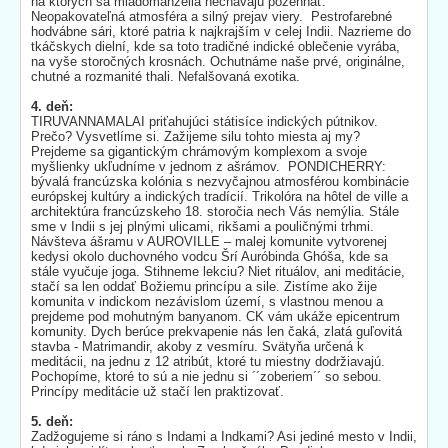
na ktorých sa mladomanželia nechávajú požehnať.
Neopakovateľná atmosféra a silný prejav viery. Pestrofarebné
hodvábne sári, ktoré patria k najkrajším v celej Indii. Nazrieme do
tkáčskych dielní, kde sa toto tradičné indické oblečenie vyrába,
na vyše storočných krosnách. Ochutnáme naše prvé, originálne,
chutné a rozmanité thali. Nefalšovaná exotika.
4. deň:
TIRUVANNAMALAI priťahujúci státisíce indických pútnikov.
Prečo? Vysvetlíme si. Zažijeme silu tohto miesta aj my?
Prejdeme sa gigantickým chrámovým komplexom a svoje
myšlienky ukľudníme v jednom z ašrámov. PONDICHERRY:
bývalá francúzska kolónia s nezvyčajnou atmosférou kombinácie
európskej kultúry a indických tradícií. Trikolóra na hôtel de ville a
architektúra francúzskeho 18. storočia nech Vás nemýlia. Stále
sme v Indii s jej plnými ulicami, rikšami a pouličnými trhmi.
Návšteva ášramu v AUROVILLE – malej komunite vytvorenej
kedysi okolo duchovného vodcu Šrí Auróbinda Ghóša, kde sa
stále vyučuje joga. Stihneme lekciu? Niet rituálov, ani meditácie,
stačí sa len oddať Božiemu princípu a sile. Zistíme ako žije
komunita v indickom nezávislom území, s vlastnou menou a
prejdeme pod mohutným banyanom. CK vám ukáže epicentrum
komunity. Dych berúce prekvapenie nás len čaká, zlatá guľovitá
stavba - Matrimandir, akoby z vesmíru. Svätyňa určená k
meditácii, na jednu z 12 atribút, ktoré tu miestny dodržiavajú.
Pochopíme, ktoré to sú a nie jednu si ´´zoberiem´´ so sebou.
Princípy meditácie už stačí len praktizovať.
5. deň:
Zadžogujeme si ráno s Indami a Indkami? Asi jediné mesto v Indii,