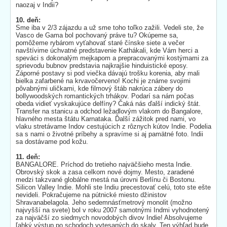
naozaj v Indii?
10. deň:
Sme iba v 2/3 zájazdu a už sme toho toľko zažili. Vedeli ste, že
Vasco de Gama bol pochovaný práve tu? Okúpeme sa,
pomôžeme rybárom vyťahovať staré čínske siete a večer
navštívime úchvatné predstavenie Kathákali, kde Vám herci a
speváci s dokonalým mejkapom a prepracovanými kostýmami za
sprievodu bubnov predstavia najkrajšie hinduistické eposy.
Záporné postavy si pod viečka dávajú trošku korenia, aby mali
bielka zafarbené na krvavočerveno! Kochi je známe svojimi
pôvabnými uličkami, kde filmový štáb nakrúca zábery do
bollywoodských romantických trhákov. Podarí sa nám počas
obeda vidieť vyskakujúce delfíny? Čaká nás ďalší indický štát.
Transfer na stanicu a odchod ležadlovým vlakom do Bangalore,
hlavného mesta štátu Karnataka. Ďalší zážitok pred nami, vo
vlaku stretávame Indov cestujúcich z rôznych kútov Indie. Podelia
sa s nami o životné príbehy a spravíme si aj pamätné foto. Indii
sa dostávame pod kožu.
11. deň:
BANGALORE. Príchod do tretieho najväčšieho mesta Indie.
Obrovský skok a zasa celkom nové dojmy. Mesto, zaradené
medzi takzvané globálne mestá na úrovni Berlínu či Bostonu.
Silicon Valley Indie. Mohli ste Indiu precestovať celú, toto ste ešte
nevideli. Pokračujeme na pútnické miesto džinistov
Shravanabelagola. Jeho sedemnásťmetrový monolit (možno
najvyšší na svete) bol v roku 2007 samotnými Indmi vyhodnotený
za najväčší zo siedmych novodobých divov Indie! Absolvujeme
ľahký výstup po schodoch vytesaných do skaly. Ten výhľad bude