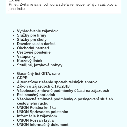
19. deň:
Prílet. Zvítanie sa s rodinou a zdieľanie neuveriteľných zážitkov z
juhu Indie.
Vyhľadávanie zájazdov
Služby pre firmy
Služby pre školy
Dovolenka ako darček
Obchodní partneri
Cestovné poistenie
Vstupenky
Kurzový lístok
Študijné, jazykové pobyty
Garančný list GITA, s.r.o
GDPR
Alternatívne riešenie spotrebiteľských sporov
Zákon o zájazdoch č.170/2018
Všeobecné zmluvné podmienky účasti na zájazdoch
Reklamačný poriadok
Všeobecné zmluvné podmienky o poskytovaní služieb
cestovného ruchu
UNION Poistná knižka
UNION Sprievodca poistením
Informácie k zájazdom
UNION Rozsah krytia
UNION Informačný dokument