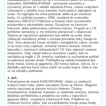
krokodílov. MAHABALIPURAM – prímorské mestečko a
významný prístav už v období narodenia Krista, známe svätyňami
vytesanými z jedného kusu kameňa, ktoré patria k najkrajším na
svete. Sú najkrajšie tie voľne položené, alebo tá pri morskom
brehu, čo vydržala tsunami v 2004, zaradená do svetového
dedičstva UNESCO? Priblížime si históriu tohto významného
prístavného a obchodného mesta. Osviežime sa čerstvým
kokosom, alebo prelisovanou cukrovou trstinou. Program je v CK
perfektne nastavený a my môžeme pokračovať v objavovaní.
Stojíme pri najväčšom granitovom bas-reliéfe na svete, ktorý
zobrazuje starodávny príbeh o zostupe posvätnej rieky Ganga na
Zem. Sme ubytovaní kúsok od pláže v bengálskom zálive, chcete
si na úvod cesty zaplávať, ochutnať čerstvo ulovené, morské
špeciality v miestnych reštauráciách? CK Vám odporučí overenú
reštauráciu. Zlatý západ slnka si pozrieme v parku, kde sa
nachádza aj maják z 19. storočia, naďaleko si vychutnáme pohľad
na palmamy posiate okolie. Prehliadka by nebola kompletná bez
ikony mesta, ktorou je gigantický 250 tonový balvan, zdá sa, že v
dôsledku optickej ilúzie sotva vydrží na svahu kopca. India si nás
už od začiatku podmanila.
3. deň:
Pokračujeme do mesta KANCHIPURAM. Jedno zo siedmych
svätých miest Indie, jediné zasvätené Šivovi aj Višnovi. Magické
miesto nazývane aj mestom tisícich chrámov. Chrámy
Ekambarešvar, Kailašnat, Kamakši zo siedmeho storočia, ohromia
detailnou architektúrou a prejdeme cez jednu z najvyšších
gopuram (60m) - vstupných chrámových brán. Prejdeme sa
chrámom tisícich stĺpov, kde sa každodenne konajú pooja rituály,