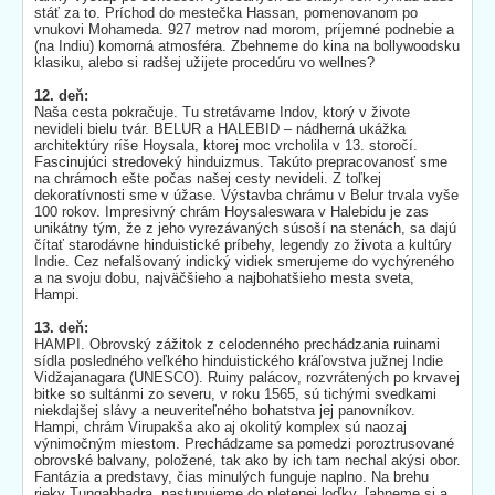
stáť za to. Príchod do mestečka Hassan, pomenovanom po
vnukovi Mohameda. 927 metrov nad morom, príjemné podnebie a
(na Indiu) komorná atmosféra. Zbehneme do kina na bollywoodsku
klasiku, alebo si radšej užijete procedúru vo wellnes?
12. deň:
Naša cesta pokračuje. Tu stretávame Indov, ktorý v živote
nevideli bielu tvár. BELUR a HALEBID – nádherná ukážka
architektúry ríše Hoysala, ktorej moc vrcholila v 13. storočí.
Fascinujúci stredoveký hinduizmus. Takúto prepracovanosť sme
na chrámoch ešte počas našej cesty nevideli. Z toľkej
dekoratívnosti sme v úžase. Výstavba chrámu v Belur trvala vyše
100 rokov. Impresivný chrám Hoysaleswara v Halebidu je zas
unikátny tým, že z jeho vyrezávaných súsoší na stenách, sa dajú
čítať starodávne hinduistické príbehy, legendy zo života a kultúry
Indie. Cez nefalšovaný indický vidiek smerujeme do vychýreného
a na svoju dobu, najväčšieho a najbohatšieho mesta sveta,
Hampi.
13. deň:
HAMPI. Obrovský zážitok z celodenného prechádzania ruinami
sídla posledného veľkého hinduistického kráľovstva južnej Indie
Vidžajanagara (UNESCO). Ruiny palácov, rozvrátených po krvavej
bitke so sultánmi zo severu, v roku 1565, sú tichými svedkami
niekdajšej slávy a neuveriteľného bohatstva jej panovníkov.
Hampi, chrám Virupakša ako aj okolitý komplex sú naozaj
výnimočným miestom. Prechádzame sa pomedzi poroztrusované
obrovské balvany, položené, tak ako by ich tam nechal akýsi obor.
Fantázia a predstavy, čias minulých funguje naplno. Na brehu
rieky Tungabhadra, nastupujeme do pletenej loďky, ľahneme si a