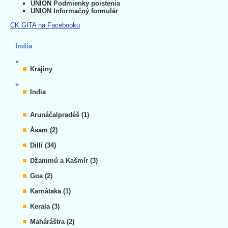
UNION Podmienky poistenia
UNION Informačný formulár
CK GITA na Facebooku
India
«
Krajiny
«
India
Arunáčalpradéš (1)
Ásam (2)
Dillí (34)
Džammú a Kašmír (3)
Goa (2)
Karnátaka (1)
Kerala (3)
Maháráštra (2)