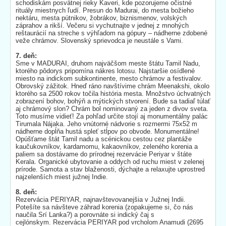
schodiskám posvätnej rieky Kaveri, kde pozorujeme očistné
rituály miestnych ľudí. Presun do Madurai, do mesta božieho
nektáru, mesta pútnikov, žobrákov, biznismenov, volských
záprahov a rikší. Večeru si vychutnajte v jednej z mnohých
reštaurácií na streche s výhľadom na gópury – nádherne zdobené
veže chrámov. Slovenský sprievodca je neustále s Vami.
7. deň:
Sme v MADURAI, druhom najväčšom meste štátu Tamil Nadu,
ktorého pôdorys pripomína nákres lotosu. Najstaršie osídlené
miesto na indickom subkontinente, mesto chrámov a festivalov.
Obrovský zážitok. Hneď ráno navštívime chrám Meenakshi, okolo
ktorého sa 2500 rokov točila história mesta. Množstvo úchvatných
zobrazení bohov, bohýň a mýtických stvorení. Bude sa tadiaľ túlať
aj chrámový slon? Chrám bol nominovaný za jeden z divov sveta.
Toto musíme vidieť! Za pohľad určite stojí aj monumentálny palác
Tirumala Nájaka. Jeho vnútorné nádvorie s rozmermi 75x52 m
nádherne dopĺňa hustá spleť stĺpov po obvode. Monumentálne!
Opúšťame štát Tamil nadu a scénickou cestou cez plantáže
kaučukovníkov, kardamomu, kakaovníkov, zeleného korenia a
paliem sa dostávame do prírodnej rezervácie Periyar v štáte
Kerala. Organické ubytovanie a oddych od ruchu miest v zelenej
prírode. Samota a stav blaženosti, dýchajte a relaxujte uprostred
najzelenších miest južnej Indie.
8. deň:
Rezervácia PERIYAR, najnavštevovanejšia v Južnej Indii.
Potešíte sa návšteve záhrad korenia (zopakujeme si, čo nás
naučila Srí Lanka?) a porovnáte si indický čaj s
cejlónskym. Rezervácia PERIYAR pod vrcholom Anamudi (2695