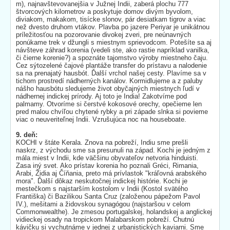
m), najnavštevovanejšia v Južnej Indii, zaberá plochu 777
štvorcových kilometrov a poskytuje domov divým byvolom,
diviakom, makakom, tisícke slonov, pár desiatkam tigrov a viac
než dvesto druhom vtákov. Plavba po jazere Periyar je unikátnou
príležitosťou na pozorovanie divokej zveri, pre neúnavných
ponúkame trek v džungli s miestnym sprievodcom. Potešíte sa aj
návšteve záhrad korenia (vedeli ste, ako rastie napríklad vanilka,
či čierne korenie?) a spoznáte tajomstvo výroby miestneho čaju.
Cez sýtozelené čajové plantáže transfer do prístavu a nalodenie
sa na prenajatý hausbót. Ďalší vrchol našej cesty. Plavíme sa v
tichom prostredí nádherných kanálov. Kormidlujeme a z paluby
nášho hausbótu sledujeme život obyčajných miestnych ľudí v
nádhernej indickej prírody. Aj toto je India! Zakotvíme pod
palmamy. Otvoríme si čerstvé kokosové orechy, opečieme len
pred malou chvíľou chytené rybky a pri západe slnka si povieme
viac o neuveriteľnej Indii. Vzrušujúca noc na houseboate.
9. deň:
KOCHI v štáte Kerala. Znova na pobreží, Indiu sme prešli
naskrz, z východu sme sa presunuli na západ. Kochi je jedným z
mála miest v Indii, kde väčšinu obyvateľov netvoria hinduisti.
Zasa iný svet. Ako prístav korenia ho poznali Gréci, Rimania,
Arabi, Židia aj Číňania, preto má prívlastok "kráľovná arabského
mora". Ďalší dôkaz neskutočnej indickej histórie. Kochi je
mestečkom s najstarším kostolom v Indii (Kostol svätého
Františka) či Bazilikou Santa Cruz (založenou pápežom Pavol
IV.), mešitami a židovskou synagógou (najstaršou v celom
Commonwealthe). Je zmesou portugalskej, holandskej a anglickej
vidieckej osady na tropickom Malabarskom pobreží. Chutnú
kávičku si vychutnáme v jednej z urbanistických kaviarni. Sme