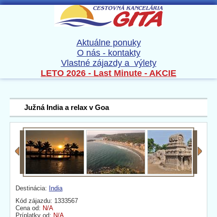
Aktuálne ponuky
O nás - kontakty
Vlastné zájazdy a výlety
LETO 2026 - Last Minute - AKCIE
Južná India a relax v Goa
Destinácia:
India
Kód zájazdu: 1333567
Cena od:
N/A
Príplatky od:
N/A