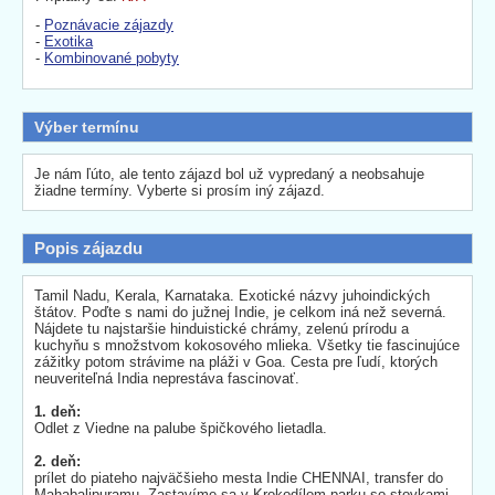
-
Poznávacie zájazdy
-
Exotika
-
Kombinované pobyty
Výber termínu
Je nám ľúto, ale tento zájazd bol už vypredaný a neobsahuje
žiadne termíny. Vyberte si prosím iný zájazd.
Popis zájazdu
Tamil Nadu, Kerala, Karnataka. Exotické názvy juhoindických
štátov. Poďte s nami do južnej Indie, je celkom iná než severná.
Nájdete tu najstaršie hinduistické chrámy, zelenú prírodu a
kuchyňu s množstvom kokosového mlieka. Všetky tie fascinujúce
zážitky potom strávime na pláži v Goa. Cesta pre ľudí, ktorých
neuveriteľná India neprestáva fascinovať.
1. deň:
Odlet z Viedne na palube špičkového lietadla.
2. deň:
prílet do piateho najväčšieho mesta Indie CHENNAI, transfer do
Mahabalipuramu. Zastavíme sa v Krokodílom parku so stovkami