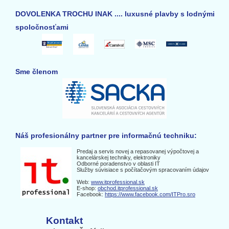
DOVOLENKA TROCHU INAK .... luxusné plavby s lodnými
spoločnosťami
Sme členom
Náš profesionálny partner pre informačnú techniku:
Predaj a servis novej a repasovanej výpočtovej a
kancelárskej techniky, elektroniky
Odborné poradenstvo v oblasti IT
Služby súvisiace s počítačovým spracovaním údajov
Web:
www.itprofessional.sk
E-shop:
obchod.itprofessional.sk
Facebook:
https://www.facebook.com/ITPro.sro
Kontakt