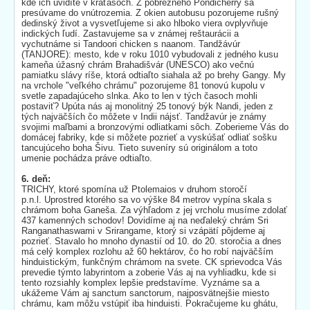
kde ich uvidíte v kraťasoch. Z pobrežného Pondicherry sa
presúvame do vnútrozemia. Z okien autobusu pozorujeme rušný
dedinský život a vysvetľujeme si ako hlboko viera ovplyvňuje
indických ľudí. Zastavujeme sa v známej reštaurácii a
vychutnáme si Tandoori chicken s naanom. Tandžávúr
(TANJORE): mesto, kde v roku 1010 vybudovali z jedného kusu
kameňa úžasný chrám Brahadišvár (UNESCO) ako večnú
pamiatku slávy ríše, ktorá odtiaľto siahala až po brehy Gangy. My
na vrchole "veľkého chrámu" pozorujeme 81 tonovú kupolu v
svetle zapadajúceho slnka. Ako to len v tých časoch mohli
postaviť? Upúta nás aj monolitný 25 tonový býk Nandi, jeden z
tých najväčších čo môžete v Indii nájsť. Tandžavúr je známy
svojimi maľbami a bronzovými odliatkami sôch. Zoberieme Vás do
domácej fabriky, kde si môžete pozrieť a vyskúšať odliať sošku
tancujúceho boha Šivu. Tieto suveníry sú originálom a toto
umenie pochádza práve odtiaľto.
6. deň:
TRICHY, ktoré spomína už Ptolemaios v druhom storočí
p.n.l. Uprostred ktorého sa vo výške 84 metrov vypína skala s
chrámom boha Ganeša. Za výhľadom z jej vrcholu musíme zdolať
437 kamenných schodov! Dovidíme aj na neďaleký chrám Sri
Ranganathaswami v Srirangame, ktorý si vzápätí pôjdeme aj
pozrieť. Stavalo ho mnoho dynastií od 10. do 20. storočia a dnes
má celý komplex rozlohu až 60 hektárov, čo ho robí najväčším
hinduistickým, funkčným chrámom na svete. CK sprievodca Vás
prevedie týmto labyrintom a zoberie Vás aj na vyhliadku, kde si
tento rozsiahly komplex lepšie predstavíme. Vyznáme sa a
ukážeme Vám aj sanctum sanctorum, najposvätnejšie miesto
chrámu, kam môžu vstúpiť iba hinduisti. Pokračujeme ku ghátu,