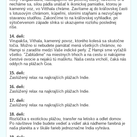
necháme sa, silou pádla unášať k ikonickej pamiatke, ktorou je
kamenný voz, vo Vitthala chráme. Zavítame aj do kráľovskej časti
s lotusovým chrámom, kúpeľmi, sloními stajňami a nezvyčajne
stavanou studňou. Zakončíme to na kráľovskej vyhliadke, pri
sýtočervenom západe slnka si ukazujeme rozlohu poslednej
ríše.
14. deň:
Virupakša, Vithala, kamenný povoz, ktorého kolesá sa skutočne
točia. Možno si nebudete pamätať mená všetkých chrámov, no
Hampi si zaradíte medzi Vaše indické perly. Z Hampi sme vyťažili
všetko. "Zablúdime" na miestnych trhoch a na cestu si nakúpime
čerstvé ovocie a nejakú tú maškrtu. Naša cesta vrcholí, čaká nás
oddych na plážach Goa.
15. deň:
Zaslúžený relax na najkrajších plážach Indie.
16. deň:
Zaslúžený relax na najkrajších plážach Indie.
17. deň:
Zaslúžený relax na najkrajších plážach Indie.
18. deň:
Rozlúčka s exotickou plážou, transfer na letisko a odlet domov.
Po návšteve Indie budete vedieť a vidieť aká nádherne farebná je
naša planéta a v škále farieb jednoznačne India vyhráva.