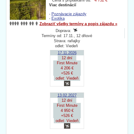
Cena s príplatkami od:
4 732 €
Viac destinácií
-
Poznávacie zájazdy
-
Exotika
Zobraziť všetky termíny a popis zájazdu »
Doprava:
Termíny od: 17.11., 12 dňové
Strava: raňajky
odlet: Viedeň
17.11.2026
12 dní
First Minute
4 206 €
+526 €
odlet: Viedeň
13.02.2027
12 dní
First Minute
4 950 €
+526 €
odlet: Viedeň