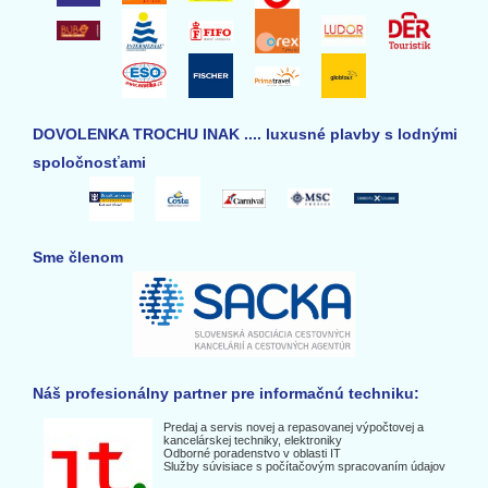
DOVOLENKA TROCHU INAK .... luxusné plavby s lodnými
spoločnosťami
Sme členom
Náš profesionálny partner pre informačnú techniku:
Predaj a servis novej a repasovanej výpočtovej a
kancelárskej techniky, elektroniky
Odborné poradenstvo v oblasti IT
Služby súvisiace s počítačovým spracovaním údajov