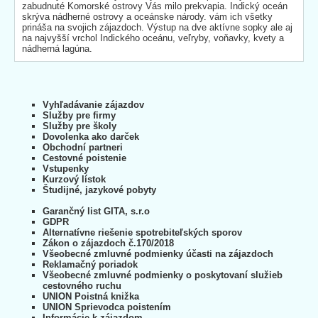
zabudnuté Komorské ostrovy Vás milo prekvapia. Indický oceán
skrýva nádherné ostrovy a oceánske národy. vám ich všetky
prináša na svojich zájazdoch. Výstup na dve aktívne sopky ale aj
na najvyšší vrchol Indického oceánu, veľryby, voňavky, kvety a
nádherná lagúna.
Vyhľadávanie zájazdov
Služby pre firmy
Služby pre školy
Dovolenka ako darček
Obchodní partneri
Cestovné poistenie
Vstupenky
Kurzový lístok
Študijné, jazykové pobyty
Garančný list GITA, s.r.o
GDPR
Alternatívne riešenie spotrebiteľských sporov
Zákon o zájazdoch č.170/2018
Všeobecné zmluvné podmienky účasti na zájazdoch
Reklamačný poriadok
Všeobecné zmluvné podmienky o poskytovaní služieb
cestovného ruchu
UNION Poistná knižka
UNION Sprievodca poistením
Informácie k zájazdom