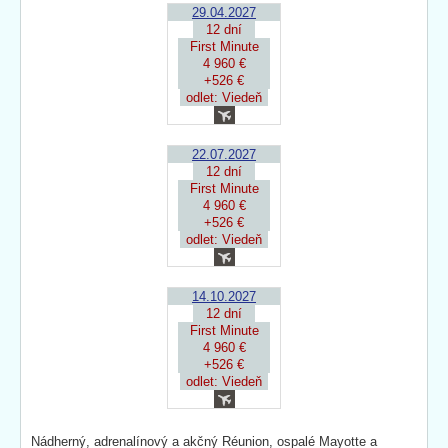
29.04.2027
12 dní
First Minute
4 960 €
+526 €
odlet: Viedeň
22.07.2027
12 dní
First Minute
4 960 €
+526 €
odlet: Viedeň
14.10.2027
12 dní
First Minute
4 960 €
+526 €
odlet: Viedeň
Nádherný, adrenalínový a akčný Réunion, ospalé Mayotte a