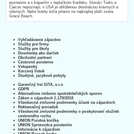
poznaním a s kúpaním v teplučkom Karibiku. Slováci Turks a
Caicos nepoznajú, v USA je obľúbenou destináciou krásnych a
slávnych. Naše hotely ležia priamo na najkrajšej pláži sveta,
Grace Beach.
Vyhľadávanie zájazdov
Služby pre firmy
Služby pre školy
Dovolenka ako darček
Obchodní partneri
Cestovné poistenie
Vstupenky
Kurzový lístok
Študijné, jazykové pobyty
Garančný list GITA, s.r.o
GDPR
Alternatívne riešenie spotrebiteľských sporov
Zákon o zájazdoch č.170/2018
Všeobecné zmluvné podmienky účasti na zájazdoch
Reklamačný poriadok
Všeobecné zmluvné podmienky o poskytovaní služieb
cestovného ruchu
UNION Poistná knižka
UNION Sprievodca poistením
Informácie k zájazdom
UNION Rozsah krytia