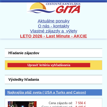
Aktuálne ponuky
O nás - kontakty
Vlastné zájazdy a výlety
LETO 2026 - Last Minute - AKCIE
Hľadanie zájazdov
Výsledky hľadania
Najkrajšia pláž sveta ( USA a Turks and Caicos)
Cena zájazdu od:
7 556 €