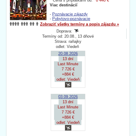
Cena s príplatkami od:
8 440 €
Viac destinácií
-
Poznávacie zájazdy
-
Pobytovo-poznávacie
Zobraziť všetky termíny a popis zájazdu »
Doprava:
Termíny od: 20.08., 13 dňové
Strava: raňajky
odlet: Viedeň
20.08.2026
13 dní
Last Minute
7 726 €
+884 €
odlet: Viedeň
03.09.2026
13 dní
Last Minute
7 726 €
+884 €
odlet: Viedeň