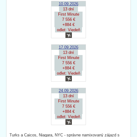
10.09.2026
13 dní
First Minute
7 556 €
+884 €
odlet: Viedeň
17.09.2026
13 dní
First Minute
7 556 €
+884 €
odlet: Viedeň
24.09.2026
13 dní
First Minute
7 556 €
+884 €
odlet: Viedeň
Turks a Caicos, Niagara, NYC - správne namixovaný zájazd s