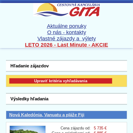
Aktuálne ponuky
O nás - kontakty
Vlastné zájazdy a výlety
LETO 2026 - Last Minute - AKCIE
Hľadanie zájazdov
Výsledky hľadania
Nová Kaledónia, Vanuatu a pláže Fiji
Cena zájazdu od:
5 735 €