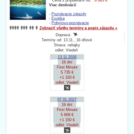
Cena s príplatkami od:
6 885 €
Viac destinácií
-
Poznávacie zájazdy
-
Exotika
-
Pobytovo-poznávacie
Zobraziť všetky termíny a popis zájazdu »
Doprava:
Termíny od: 13.11., 16 dňové
Strava: raňajky
odlet: Viedeň
13.11.2026
16 dní
First Minute
5 735 €
+1 150 €
odlet: Viedeň
07.01.2027
16 dní
First Minute
5 909 €
+1 150 €
odlet: Viedeň