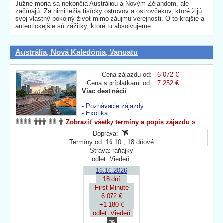
Južné moria sa nekončia Austráliou a Novým Zélandom, ale
začínajú. Za nimi ležia tisícky ostrovov a ostrovčekov, ktoré žijú
svoj vlastný pokojný život mimo záujmu verejnosti. O to krajšie a
autentickejšie sú zážitky, ktoré tu absolvujeme.
Austrália, Nová Kaledónia, Vanuatu
Cena zájazdu od:
6 072 €
Cena s príplatkami od:
7 252 €
Viac destinácií
-
Poznávacie zájazdy
-
Exotika
Zobraziť všetky termíny a popis zájazdu »
Doprava:
Termíny od: 16.10., 18 dňové
Strava: raňajky
odlet: Viedeň
16.10.2026
18 dní
First Minute
6 072 €
+1 180 €
odlet: Viedeň