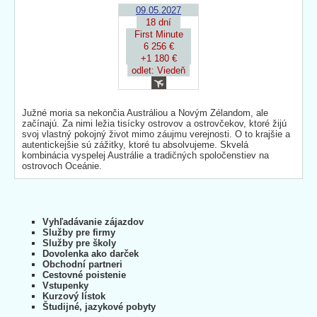
09.05.2027
18 dní
First Minute
6 256 €
+1 180 €
odlet: Viedeň
Južné moria sa nekončia Austráliou a Novým Zélandom, ale
začínajú. Za nimi ležia tisícky ostrovov a ostrovčekov, ktoré žijú
svoj vlastný pokojný život mimo záujmu verejnosti. O to krajšie a
autentickejšie sú zážitky, ktoré tu absolvujeme. Skvelá
kombinácia vyspelej Austrálie a tradičných spoločenstiev na
ostrovoch Oceánie.
Vyhľadávanie zájazdov
Služby pre firmy
Služby pre školy
Dovolenka ako darček
Obchodní partneri
Cestovné poistenie
Vstupenky
Kurzový lístok
Študijné, jazykové pobyty