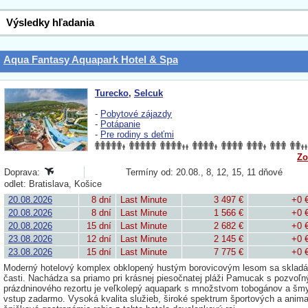
Výsledky hľadania
Aqua Fantasy Aquapark Hotel & Spa
Turecko
,
Selcuk
-
Pobytové zájazdy
-
Potápanie
-
Pre rodiny s deťmi
Zo
Doprava:
Termíny od: 20.08., 8, 12, 15, 11 dňové
odlet: Bratislava, Košice
20.08.2026
8 dní
Last Minute
3 497 €
+0 
20.08.2026
8 dní
Last Minute
1 566 €
+0 
20.08.2026
15 dní
Last Minute
2 682 €
+0 
23.08.2026
12 dní
Last Minute
2 145 €
+0 
23.08.2026
15 dní
Last Minute
7 775 €
+0 
Moderný hotelový komplex obklopený hustým borovicovým lesom sa skladá z 
časti. Nachádza sa priamo pri krásnej piesočnatej pláži Pamucak s pozvo
prázdninového rezortu je veľkolepý aquapark s množstvom tobogánov a šmyk
vstup zadarmo. Vysoká kvalita služieb, široké spektrum športových a ani