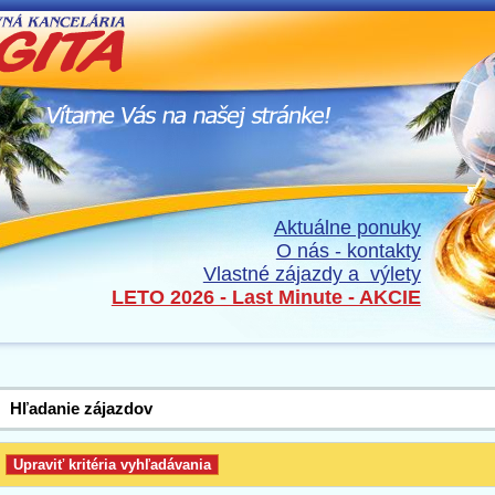
Aktuálne ponuky
O nás - kontakty
Vlastné zájazdy a výlety
LETO 2026 - Last Minute - AKCIE
Hľadanie zájazdov