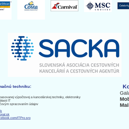
Ko
rmačnú techniku:
Gal
epasovanej výpočtovej a kancelárskej techniky, elektroniky
Mob
lasti IT
tačovým spracovaním údajov
Mai
sk
onal.sk
acebook.com/ITPro.sro