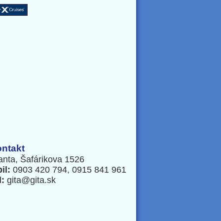
ntakt
anta, Šafárikova 1526
il:
0903 420 794, 0915 841 961
l:
gita@gita.sk