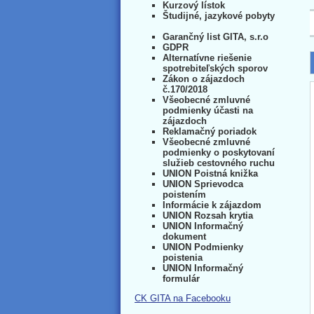
Kurzový lístok
Študijné, jazykové pobyty
Garančný list GITA, s.r.o
GDPR
Alternatívne riešenie
spotrebiteľských sporov
Zákon o zájazdoch
č.170/2018
Všeobecné zmluvné
podmienky účasti na
zájazdoch
Reklamačný poriadok
Všeobecné zmluvné
podmienky o poskytovaní
služieb cestovného ruchu
UNION Poistná knižka
UNION Sprievodca
poistením
Informácie k zájazdom
UNION Rozsah krytia
UNION Informačný
dokument
UNION Podmienky
poistenia
UNION Informačný
formulár
CK GITA na Facebooku