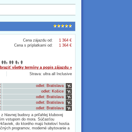
Cena zájazdu od:
1 364 €
Cena s príplatkami od:
1 364 €
braziť všetky termíny a popis zájazdu »
Strava: ultra all Inclusive
€
odlet: Bratislava
€
odlet: Košice
€
odlet: Bratislava
€
odlet: Bratislava
€
odlet: Bratislava
hlavnej budovy a priľahlej klubovej
ľným vstupom do mora. Súčasťou
ľaviek, do ktorého majú hoteloví hostia
mačných programov, moderné ubytovanie a