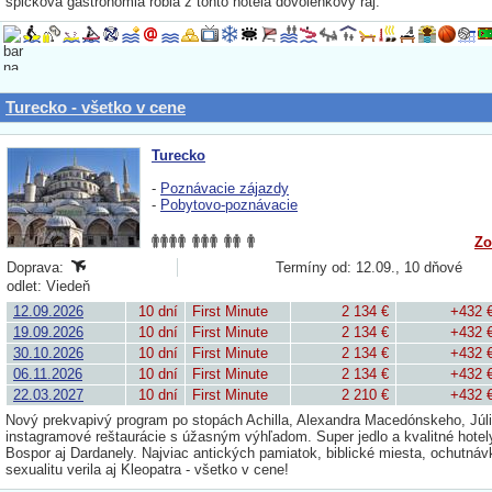
špičková gastronómia robia z tohto hotela dovolenkový raj.
Turecko - všetko v cene
Turecko
-
Poznávacie zájazdy
-
Pobytovo-poznávacie
Zo
Doprava:
Termíny od: 12.09., 10 dňové
odlet: Viedeň
12.09.2026
10 dní
First Minute
2 134 €
+432 
19.09.2026
10 dní
First Minute
2 134 €
+432 
30.10.2026
10 dní
First Minute
2 134 €
+432 
06.11.2026
10 dní
First Minute
2 134 €
+432 
22.03.2027
10 dní
First Minute
2 210 €
+432 
Nový prekvapivý program po stopách Achilla, Alexandra Macedónskeho, Júli
instagramové reštaurácie s úžasným výhľadom. Super jedlo a kvalitné hotely
Bospor aj Dardanely. Najviac antických pamiatok, biblické miesta, ochutnáv
sexualitu verila aj Kleopatra - všetko v cene!