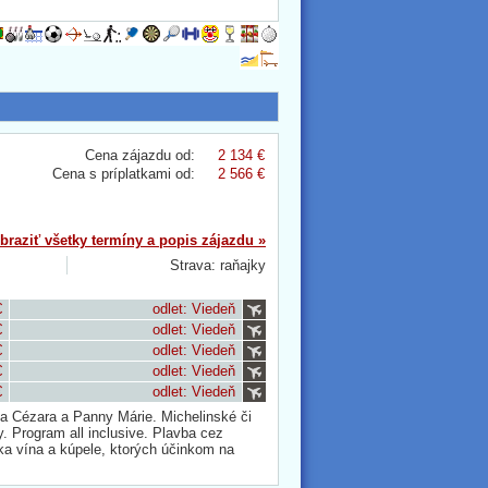
Cena zájazdu od:
2 134 €
Cena s príplatkami od:
2 566 €
braziť všetky termíny a popis zájazdu »
Strava: raňajky
€
odlet: Viedeň
€
odlet: Viedeň
€
odlet: Viedeň
€
odlet: Viedeň
€
odlet: Viedeň
a Cézara a Panny Márie. Michelinské či
. Program all inclusive. Plavba cez
ka vína a kúpele, ktorých účinkom na