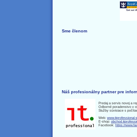
Sme členom
Náš profesionálny partner pre info
Predaj a servis novej a r
Odborné poradenstvo v ob
Služby súvisiace s počí
Web:
www.itprofessional.
E-shop:
obchod.itprofessi
Facebook:
https://www.f