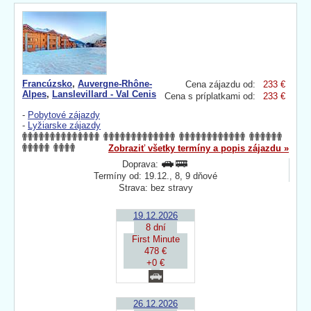
Francúzsko
,
Auvergne-Rhône-
Cena zájazdu od:
233 €
Alpes
,
Lanslevillard - Val Cenis
Cena s príplatkami od:
233 €
-
Pobytové zájazdy
-
Lyžiarske zájazdy
Zobraziť všetky termíny a popis zájazdu »
Doprava:
Termíny od: 19.12., 8, 9 dňové
Strava: bez stravy
19.12.2026
8 dní
First Minute
478 €
+0 €
26.12.2026