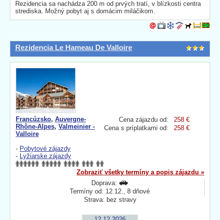
Rezidencia sa nachádza 200 m od prvých tratí, v blízkosti centra
strediska. Možný pobyt aj s domácim miláčikom.
Rezidencia Le Hameau De Valloire
Francúzsko
,
Auvergne-
Cena zájazdu od:
258 €
Rhône-Alpes
,
Valmeinier -
Cena s príplatkami od:
258 €
Valloire
-
Pobytové zájazdy
-
Lyžiarske zájazdy
Zobraziť všetky termíny a popis zájazdu »
Doprava:
Termíny od: 12.12., 8 dňové
Strava: bez stravy
12.12.2026