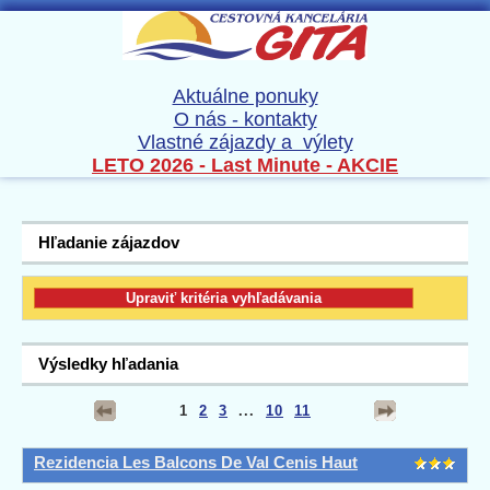
Aktuálne ponuky
O nás - kontakty
Vlastné zájazdy a výlety
LETO 2026 - Last Minute - AKCIE
Hľadanie zájazdov
Výsledky hľadania
1
2
3
...
10
11
Rezidencia Les Balcons De Val Cenis Haut