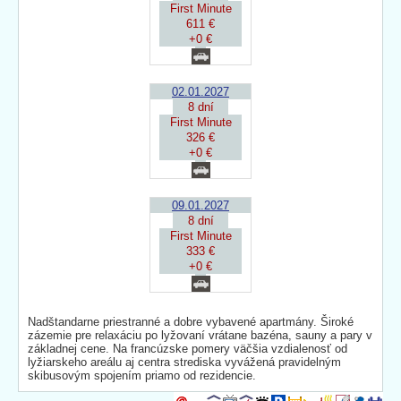
First Minute
611 €
+0 €
02.01.2027
8 dní
First Minute
326 €
+0 €
09.01.2027
8 dní
First Minute
333 €
+0 €
Nadštandarne priestranné a dobre vybavené apartmány. Široké
zázemie pre relaxáciu po lyžovaní vrátane bazéna, sauny a pary v
základnej cene. Na francúzske pomery väčšia vzdialenosť od
lyžiarskeho areálu aj centra strediska vyvážená pravidelným
skibusovým spojením priamo od rezidencie.