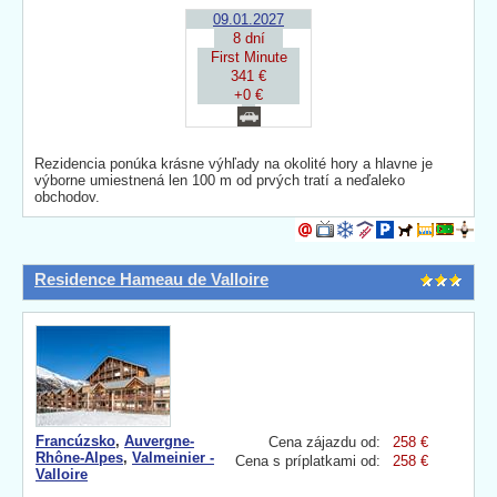
09.01.2027
8 dní
First Minute
341 €
+0 €
Rezidencia ponúka krásne výhľady na okolité hory a hlavne je
výborne umiestnená len 100 m od prvých tratí a neďaleko
obchodov.
Residence Hameau de Valloire
Francúzsko
,
Auvergne-
Cena zájazdu od:
258 €
Rhône-Alpes
,
Valmeinier -
Cena s príplatkami od:
258 €
Valloire