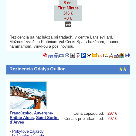
8 dní
First Minute
346 €
+0 €
Rezidencia sa nachádza pri tratiach, v centre Lanslevillard.
Možnosť využitia Platinium Val Cenis Spa s bazénom, saunou,
hammamom, vírivkou a posilňovňou.
Rezidencia Odalys Ouillon
Francúzsko
,
Auvergne-
Cena zájazdu od:
297 €
Rhône-Alpes
,
Saint Sorlin
Cena s príplatkami od:
297 €
d´Arves
-
Pobytové zájazdy
-
Lyžiarske zájazdy