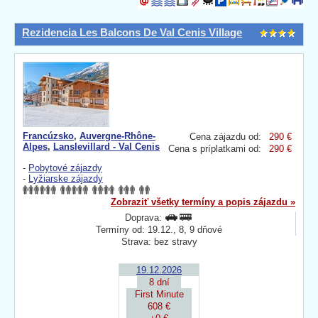
Rezidencia Les Balcons De Val Cenis Village
Francúzsko
,
Auvergne-Rhône-
Cena zájazdu od:
290 €
Alpes
,
Lanslevillard - Val Cenis
Cena s príplatkami od:
290 €
-
Pobytové zájazdy
-
Lyžiarske zájazdy
Zobraziť všetky termíny a popis zájazdu »
Doprava:
Termíny od: 19.12., 8, 9 dňové
Strava: bez stravy
19.12.2026
8 dní
First Minute
608 €