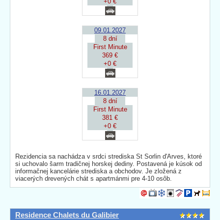
+0 €
09.01.2027
8 dní
First Minute
369 €
+0 €
16.01.2027
8 dní
First Minute
381 €
+0 €
Rezidencia sa nachádza v srdci strediska St Sorlin d'Arves, ktoré
si uchovalo šarm tradičnej horskej dediny. Postavená je kúsok od
informačnej kancelárie strediska a obchodov. Je zložená z
viacerých drevených chát s apartmánmi pre 4-10 osôb.
Residence Chalets du Galibier