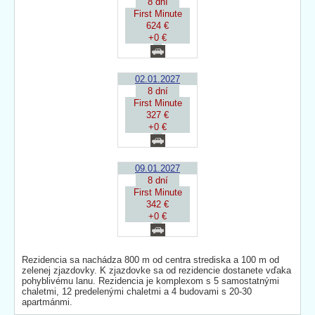
8 dní
First Minute
624 €
+0 €
02.01.2027
8 dní
First Minute
327 €
+0 €
09.01.2027
8 dní
First Minute
342 €
+0 €
Rezidencia sa nachádza 800 m od centra strediska a 100 m od
zelenej zjazdovky. K zjazdovke sa od rezidencie dostanete vďaka
pohyblivému lanu. Rezidencia je komplexom s 5 samostatnými
chaletmi, 12 predelenými chaletmi a 4 budovami s 20-30
apartmánmi.