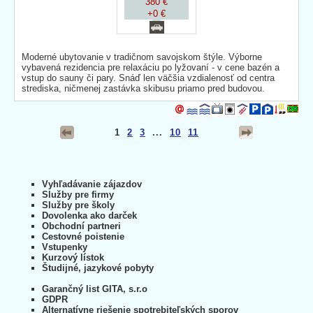
380 €
+0 €
Moderné ubytovanie v tradičnom savojskom štýle. Výborne
vybavená rezidencia pre relaxáciu po lyžovaní - v cene bazén a
vstup do sauny či pary. Snáď len väčšia vzdialenosť od centra
strediska, ničmenej zastávka skibusu priamo pred budovou.
1
2
3
...
10
11
Vyhľadávanie zájazdov
Služby pre firmy
Služby pre školy
Dovolenka ako darček
Obchodní partneri
Cestovné poistenie
Vstupenky
Kurzový lístok
Študijné, jazykové pobyty
Garančný list GITA, s.r.o
GDPR
Alternatívne riešenie spotrebiteľských sporov