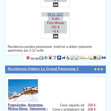
09.01.2027
8 dní
First Minute
331 €
+0 €
Rezidencia ponúka priestranné, funkčné a dobre vybavené
apartmány pre 2-12 osôb.
Rezidencia Odalys Le Grand Panorama 1
Francúzsko
,
Auvergne-
Cena zájazdu od:
258 €
Rhône-Alpes
,
Valmeinier -
Cena s príplatkami od:
258 €