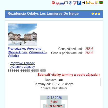
Rezidencia Odalys Les Lumieres De Neige
Francúzsko
,
Auvergne-
Cena zájazdu od:
258 €
Rhône-Alpes
,
Valmeinier -
Cena s príplatkami od:
258 €
Valloire
-
Pobytové zájazdy
-
Lyžiarske zájazdy
Zobraziť všetky termíny a popis zájazdu »
Doprava:
Termíny od: 12.12., 8 dňové
Strava: bez stravy
12.12.2026
8 dní
First Minute