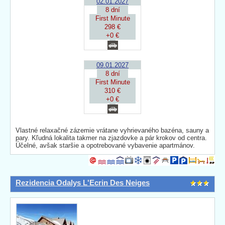
02.01.2027
8 dní
First Minute
298 €
+0 €
09.01.2027
8 dní
First Minute
310 €
+0 €
Vlastné relaxačné zázemie vrátane vyhrievaného bazéna, sauny a
pary. Kľudná lokalita takmer na zjazdovke a pár krokov od centra.
Účelné, avšak staršie a opotrebované vybavenie apartmánov.
Rezidencia Odalys L'Ecrin Des Neiges