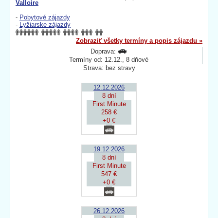
Valloire
-
Pobytové zájazdy
-
Lyžiarske zájazdy
Zobraziť všetky termíny a popis zájazdu »
Doprava:
Termíny od: 12.12., 8 dňové
Strava: bez stravy
12.12.2026
8 dní
First Minute
258 €
+0 €
19.12.2026
8 dní
First Minute
547 €
+0 €
26.12.2026