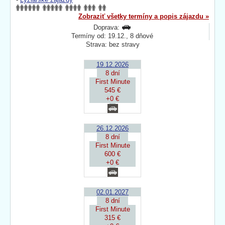
Zobraziť všetky termíny a popis zájazdu »
Doprava:
Termíny od: 19.12., 8 dňové
Strava: bez stravy
19.12.2026
8 dní
First Minute
545 €
+0 €
26.12.2026
8 dní
First Minute
600 €
+0 €
02.01.2027
8 dní
First Minute
315 €