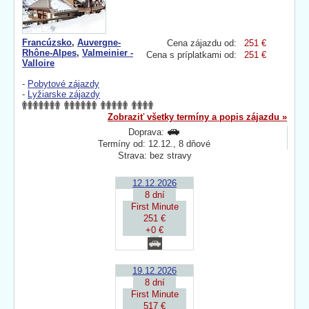
Francúzsko
,
Auvergne-
Cena zájazdu od:
251 €
Rhône-Alpes
,
Valmeinier -
Cena s príplatkami od:
251 €
Valloire
-
Pobytové zájazdy
-
Lyžiarske zájazdy
Zobraziť všetky termíny a popis zájazdu »
Doprava:
Termíny od: 12.12., 8 dňové
Strava: bez stravy
12.12.2026
8 dní
First Minute
251 €
+0 €
19.12.2026
8 dní
First Minute
517 €