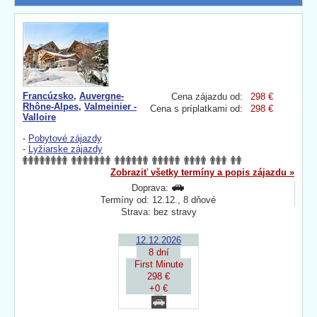
Francúzsko
,
Auvergne-
Cena zájazdu od:
298 €
Rhône-Alpes
,
Valmeinier -
Cena s príplatkami od:
298 €
Valloire
-
Pobytové zájazdy
-
Lyžiarske zájazdy
Zobraziť všetky termíny a popis zájazdu »
Doprava:
Termíny od: 12.12., 8 dňové
Strava: bez stravy
12.12.2026
8 dní
First Minute
298 €
+0 €