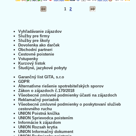
1
2
Vyhľadávanie zájazdov
Služby pre firmy
Služby pre školy
Dovolenka ako darček
Obchodní partneri
Cestovné poistenie
Vstupenky
Kurzový lístok
Študijné, jazykové pobyty
Garančný list GITA, s.r.o
GDPR
Alternatívne riešenie spotrebiteľských sporov
Zákon o zájazdoch č.170/2018
Všeobecné zmluvné podmienky účasti na zájazdoch
Reklamačný poriadok
Všeobecné zmluvné podmienky o poskytovaní služieb
cestovného ruchu
UNION Poistná knižka
UNION Sprievodca poistením
Informácie k zájazdom
UNION Rozsah krytia
UNION Informačný dokument