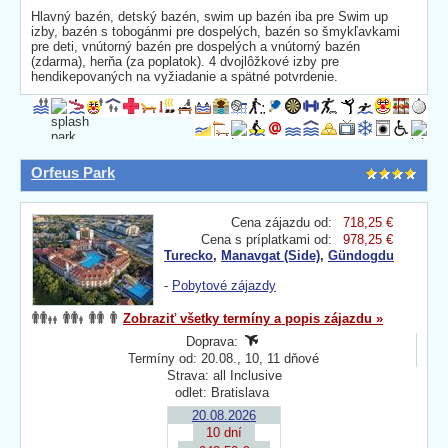
Hlavný bazén, detský bazén, swim up bazén iba pre Swim up
izby, bazén s tobogánmi pre dospelých, bazén so šmykľavkami
pre deti, vnútorný bazén pre dospelých a vnútorný bazén
(zdarma), herňa (za poplatok). 4 dvojlôžkové izby pre
hendikepovaných na vyžiadanie a spätné potvrdenie.
Orfeus Park
Cena zájazdu od:
718,25 €
Cena s príplatkami od:
978,25 €
Turecko
,
Manavgat (Side)
,
Gündogdu
-
Pobytové zájazdy
Zobraziť všetky termíny a popis zájazdu »
Doprava:
Termíny od: 20.08., 10, 11 dňové
Strava: all Inclusive
odlet: Bratislava
20.08.2026
10 dní