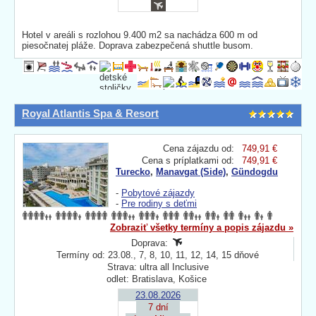
Hotel v areáli s rozlohou 9.400 m2 sa nachádza 600 m od
piesočnatej pláže. Doprava zabezpečená shuttle busom.
Royal Atlantis Spa & Resort
Cena zájazdu od:
749,91 €
Cena s príplatkami od:
749,91 €
Turecko
,
Manavgat (Side)
,
Gündogdu
-
Pobytové zájazdy
-
Pre rodiny s deťmi
Zobraziť všetky termíny a popis zájazdu »
Doprava:
Termíny od: 23.08., 7, 8, 10, 11, 12, 14, 15 dňové
Strava: ultra all Inclusive
odlet: Bratislava, Košice
23.08.2026
7 dní