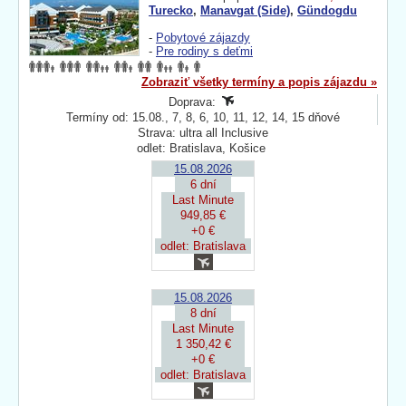
Turecko
,
Manavgat (Side)
,
Gündogdu
-
Pobytové zájazdy
-
Pre rodiny s deťmi
Zobraziť všetky termíny a popis zájazdu »
Doprava:
Termíny od: 15.08., 7, 8, 6, 10, 11, 12, 14, 15 dňové
Strava: ultra all Inclusive
odlet: Bratislava, Košice
15.08.2026
6 dní
Last Minute
949,85 €
+0 €
odlet: Bratislava
15.08.2026
8 dní
Last Minute
1 350,42 €
+0 €
odlet: Bratislava