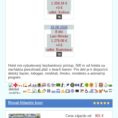
1 259,34 €
+0 €
odlet: Košice
16.08.2026
8 dní
Last Minute
1 279,06 €
+0 €
odlet: Bratislava
Hotel má vybudovaný bezbariérový prístup. 500 m od hotela sa
nachádza piesošnatá pláž s beach barom. Pre deti je k dispozícii
detský bazén, tobogan, miniklub, ihrisko, minidisko a animačný
program.
Royal Atlantis Icon
Cena zájazdu od:
901 €