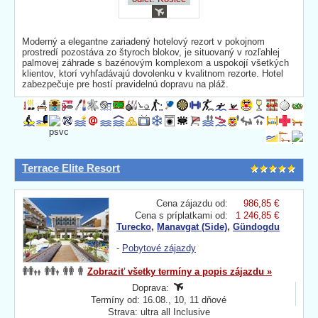
Moderný a elegantne zariadený hotelový rezort v pokojnom
prostredí pozostáva zo štyroch blokov, je situovaný v rozľahlej
palmovej záhrade s bazénovým komplexom a uspokojí všetkých
klientov, ktorí vyhľadávajú dovolenku v kvalitnom rezorte. Hotel
zabezpečuje pre hostí pravidelnú dopravu na pláž.
Terrace Elite Resort
Cena zájazdu od:
986,85 €
Cena s príplatkami od:
1 246,85 €
Turecko
,
Manavgat (Side)
,
Gündogdu
-
Pobytové zájazdy
Zobraziť všetky termíny a popis zájazdu »
Doprava:
Termíny od: 16.08., 10, 11 dňové
Strava: ultra all Inclusive