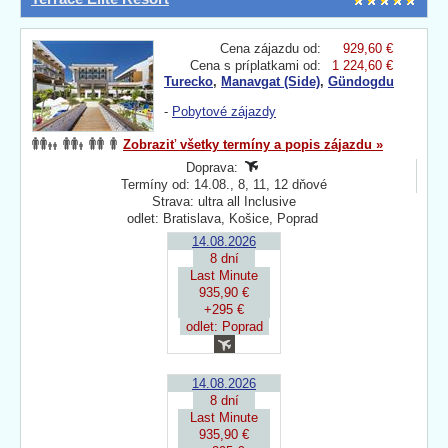
Cena zájazdu od:
929,60 €
Cena s príplatkami od:
1 224,60 €
Turecko
,
Manavgat (Side)
,
Gündogdu
-
Pobytové zájazdy
Zobraziť všetky termíny a popis zájazdu »
Doprava:
Termíny od: 14.08., 8, 11, 12 dňové
Strava: ultra all Inclusive
odlet: Bratislava, Košice, Poprad
14.08.2026
8 dní
Last Minute
935,90 €
+295 €
odlet: Poprad
14.08.2026
8 dní
Last Minute
935,90 €