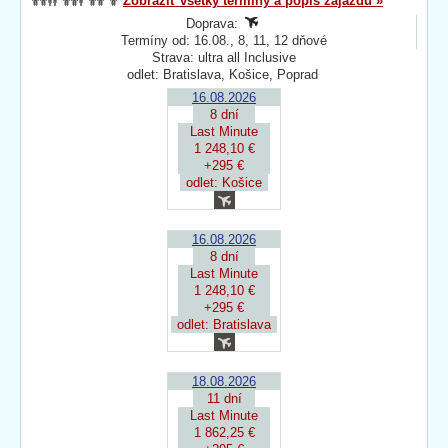
Zobraziť všetky termíny a popis zájazdu »
Doprava:
Termíny od: 16.08., 8, 11, 12 dňové
Strava: ultra all Inclusive
odlet: Bratislava, Košice, Poprad
16.08.2026
8 dní
Last Minute
1 248,10 €
+295 €
odlet: Košice
16.08.2026
8 dní
Last Minute
1 248,10 €
+295 €
odlet: Bratislava
18.08.2026
11 dní
Last Minute
1 862,25 €