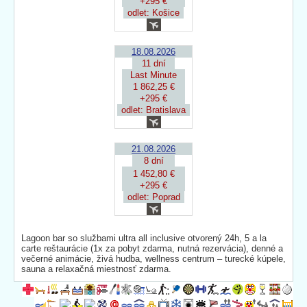
+295 €
odlet: Košice
18.08.2026
11 dní
Last Minute
1 862,25 €
+295 €
odlet: Bratislava
21.08.2026
8 dní
1 452,80 €
+295 €
odlet: Poprad
Lagoon bar so službami ultra all inclusive otvorený 24h, 5 a la
carte reštaurácie (1x za pobyt zdarma, nutná rezervácia), denné a
večerné animácie, živá hudba, wellness centrum – turecké kúpele,
sauna a relaxačná miestnosť zdarma.