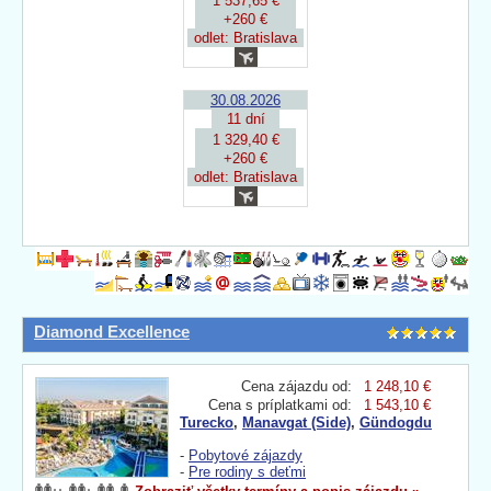
1 537,65 €
+260 €
odlet: Bratislava
30.08.2026
11 dní
1 329,40 €
+260 €
odlet: Bratislava
Diamond Excellence
Cena zájazdu od:
1 248,10 €
Cena s príplatkami od:
1 543,10 €
Turecko
,
Manavgat (Side)
,
Gündogdu
-
Pobytové zájazdy
-
Pre rodiny s deťmi