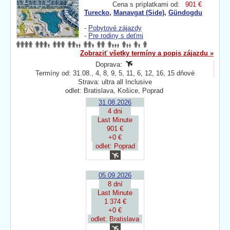
Cena s príplatkami od:
901 €
Turecko
,
Manavgat (Side)
,
Gündogdu
-
Pobytové zájazdy
-
Pre rodiny s deťmi
Zobraziť všetky termíny a popis zájazdu »
Doprava:
Termíny od: 31.08., 4, 8, 9, 5, 11, 6, 12, 16, 15 dňové
Strava: ultra all Inclusive
odlet: Bratislava, Košice, Poprad
31.08.2026
4 dni
Last Minute
901 €
+0 €
odlet: Poprad
05.09.2026
8 dní
Last Minute
1 374 €
+0 €
odlet: Bratislava