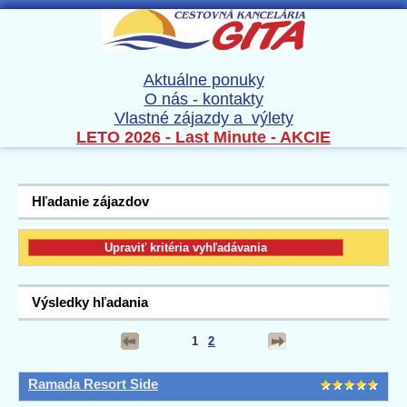
Aktuálne ponuky
O nás - kontakty
Vlastné zájazdy a výlety
LETO 2026 - Last Minute - AKCIE
Hľadanie zájazdov
Výsledky hľadania
1
2
Ramada Resort Side