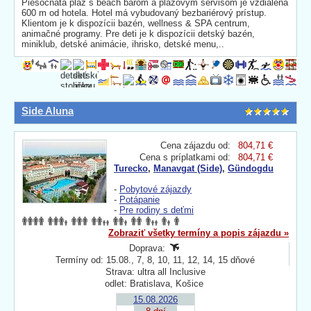
Piesočnatá pláž s beach barom a plážovým servisom je vzdialená
600 m od hotela. Hotel má vybudovaný bezbariérový prístup.
Klientom je k dispozícii bazén, wellness & SPA centrum,
animačné programy. Pre deti je k dispozícii detský bazén,
miniklub, detské animácie, ihrisko, detské menu,..
Side Aluna
Cena zájazdu od:
804,71 €
Cena s príplatkami od:
804,71 €
Turecko
,
Manavgat (Side)
,
Gündogdu
-
Pobytové zájazdy
-
Potápanie
-
Pre rodiny s deťmi
Zobraziť všetky termíny a popis zájazdu »
Doprava:
Termíny od: 15.08., 7, 8, 10, 11, 12, 14, 15 dňové
Strava: ultra all Inclusive
odlet: Bratislava, Košice
15.08.2026