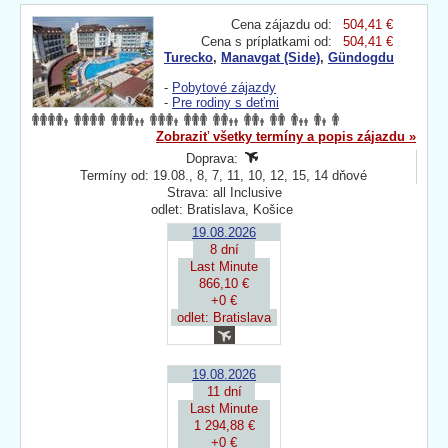
Cena zájazdu od:
504,41 €
Cena s príplatkami od:
504,41 €
Turecko
,
Manavgat (Side)
,
Gündogdu
-
Pobytové zájazdy
-
Pre rodiny s deťmi
Zobraziť všetky termíny a popis zájazdu »
Doprava:
Termíny od: 19.08., 8, 7, 11, 10, 12, 15, 14 dňové
Strava: all Inclusive
odlet: Bratislava, Košice
19.08.2026
8 dní
Last Minute
866,10 €
+0 €
odlet: Bratislava
19.08.2026
11 dní
Last Minute
1 294,88 €
+0 €