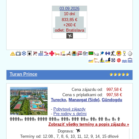
03.09.2026
10 dní
833,85 €
+260 €
odlet: Bratislava
Turan Prince
Cena zájazdu od:
997,58 €
Cena s príplatkami od:
997,58 €
Turecko
,
Manavgat (Side)
,
Gündogdu
-
Pobytové zájazdy
-
Pre rodiny s deťmi
Zobraziť všetky termíny a popis zájazdu »
Doprava:
Termíny od: 12.08., 7, 8, 6, 10, 11, 12, 9, 14, 15 dňové