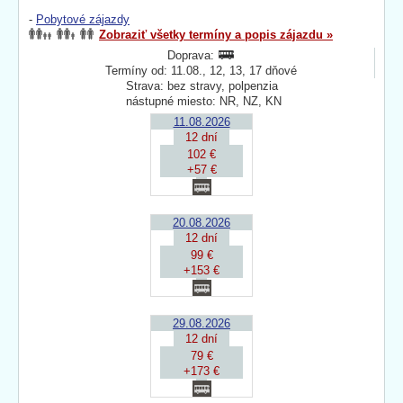
-
Pobytové zájazdy
Zobraziť všetky termíny a popis zájazdu »
Doprava:
Termíny od: 11.08., 12, 13, 17 dňové
Strava: bez stravy, polpenzia
nástupné miesto: NR, NZ, KN
11.08.2026
12 dní
102 €
+57 €
20.08.2026
12 dní
99 €
+153 €
29.08.2026
12 dní
79 €
+173 €