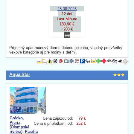
23.08.2026
12 dní
Last Minute
180,90 €
+203 €
Príjemný apartmánový dom s dobrou polohou, vhodný pre všetky
vekové kategórie aj pre rodiny s deťmi.
Aqua Star
Grécko
,
Cena zájazdu od:
79 €
Pieria
Cena s príplatkami od:
252 €
(Olympská
riviéra)
,
Paralia