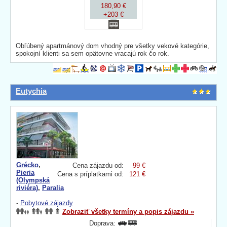
180,90 €
+203 €
Obľúbený apartmánový dom vhodný pre všetky vekové kategórie,
spokojní klienti sa sem opätovne vracajú rok čo rok.
Eutychia
Grécko
,
Cena zájazdu od:
99 €
Pieria
Cena s príplatkami od:
121 €
(Olympská
riviéra)
,
Paralia
-
Pobytové zájazdy
Zobraziť všetky termíny a popis zájazdu »
Doprava: