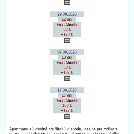
29.08.2026
12 dní
First Minute
69 €
+173 €
07.09.2026
13 dní
First Minute
69 €
+187 €
17.09.2026
17 dní
First Minute
169 €
+177 €
Apartmány sú vhodné pre širokú klientelu, ideálne pre rodiny s
deťmi aj jednotlivcov. Letovisko je rušnejšie, vhodné pre všetky