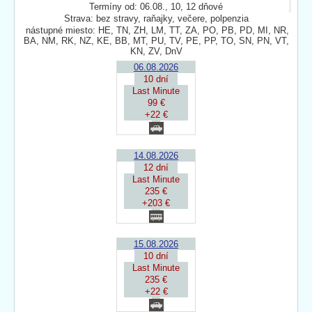
Termíny od: 06.08., 10, 12 dňové
Strava: bez stravy, raňajky, večere, polpenzia
nástupné miesto: HE, TN, ZH, LM, TT, ZA, PO, PB, PD, MI, NR,
BA, NM, RK, NZ, KE, BB, MT, PU, TV, PE, PP, TO, SN, PN, VT,
KN, ZV, DnV
06.08.2026
10 dní
Last Minute
99 €
+22 €
14.08.2026
12 dní
Last Minute
235 €
+203 €
15.08.2026
10 dní
Last Minute
235 €
+22 €