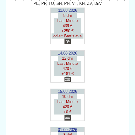
PE, PP, TO, SN, PN, VT, KN, ZV, DnV
11.08.2026
8 dní
Last Minute
439 €
+250 €
odlet: Bratislava
14.08.2026
12 dní
Last Minute
420 €
+181 €
15.08.2026
10 dní
Last Minute
420 €
+0 €
01.09.2026
8 dní