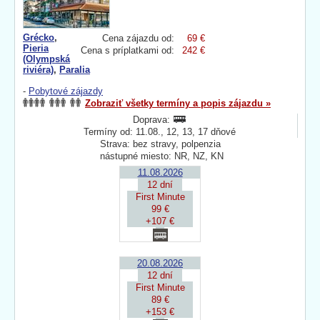
Grécko
,
Cena zájazdu od:
69 €
Pieria
Cena s príplatkami od:
242 €
(Olympská
riviéra)
,
Paralia
-
Pobytové zájazdy
Zobraziť všetky termíny a popis zájazdu »
Doprava:
Termíny od: 11.08., 12, 13, 17 dňové
Strava: bez stravy, polpenzia
nástupné miesto: NR, NZ, KN
11.08.2026
12 dní
First Minute
99 €
+107 €
20.08.2026
12 dní
First Minute
89 €
+153 €