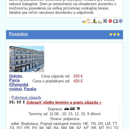
vekové kategórie. Dom je umiestnený na ohradenom pozemku s
možnosťou posedenia na veľkej prízemnej vonkajšej terase.
Ideálne pre ničím nerušenú dovolenku a odpočinok.
Poseidon
Grécko
,
Cena zájazdu od:
420 €
Pieria
Cena s príplatkami od:
420 €
(Olympská
riviéra)
,
Paralia
-
Pobytové zájazdy
Zobraziť všetky termíny a popis zájazdu »
Doprava:
Termíny od: 11.08., 10, 13, 12, 15, 8 dňové
Strava: polpenzia
odlet: Bratislava, Poprad nástupné miesto: HE, TN, ZH, LM, TT,
ZA, PO, PB, PD, MI, NR, BA, NM, RK, NZ, KE, BB, MT, PU, TV,