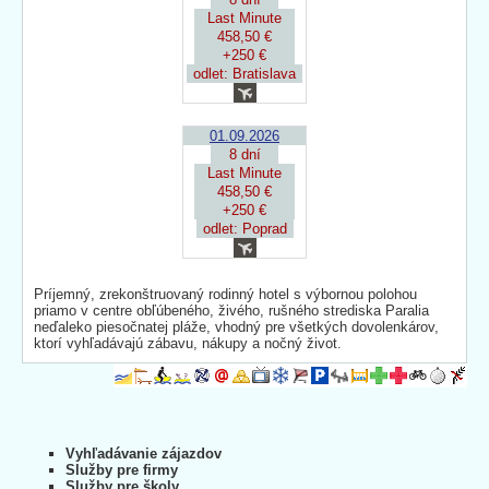
Last Minute
458,50 €
+250 €
odlet: Bratislava
01.09.2026
8 dní
Last Minute
458,50 €
+250 €
odlet: Poprad
Príjemný, zrekonštruovaný rodinný hotel s výbornou polohou
priamo v centre obľúbeného, živého, rušného strediska Paralia
neďaleko piesočnatej pláže, vhodný pre všetkých dovolenkárov,
ktorí vyhľadávajú zábavu, nákupy a nočný život.
Vyhľadávanie zájazdov
Služby pre firmy
Služby pre školy