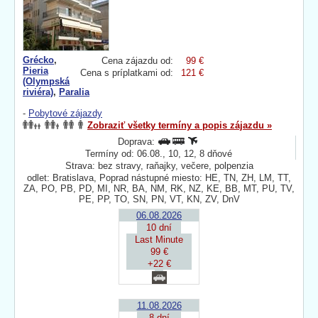
Grécko
,
Cena zájazdu od:
99 €
Pieria
Cena s príplatkami od:
121 €
(Olympská
riviéra)
,
Paralia
-
Pobytové zájazdy
Zobraziť všetky termíny a popis zájazdu »
Doprava:
Termíny od: 06.08., 10, 12, 8 dňové
Strava: bez stravy, raňajky, večere, polpenzia
odlet: Bratislava, Poprad nástupné miesto: HE, TN, ZH, LM, TT,
ZA, PO, PB, PD, MI, NR, BA, NM, RK, NZ, KE, BB, MT, PU, TV,
PE, PP, TO, SN, PN, VT, KN, ZV, DnV
06.08.2026
10 dní
Last Minute
99 €
+22 €
11.08.2026
8 dní