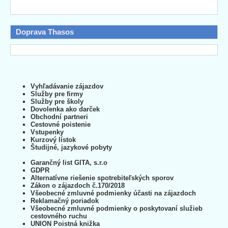
Doprava Thasos
Vyhľadávanie zájazdov
Služby pre firmy
Služby pre školy
Dovolenka ako darček
Obchodní partneri
Cestovné poistenie
Vstupenky
Kurzový lístok
Študijné, jazykové pobyty
Garančný list GITA, s.r.o
GDPR
Alternatívne riešenie spotrebiteľských sporov
Zákon o zájazdoch č.170/2018
Všeobecné zmluvné podmienky účasti na zájazdoch
Reklamačný poriadok
Všeobecné zmluvné podmienky o poskytovaní služieb
cestovného ruchu
UNION Poistná knižka