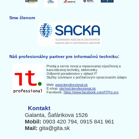
Sme členom
Náš profesionálny partner pre informačnú techniku:
Predaj a servis novej a repasovanej výpočtovej a
kancelárskej techniky, elektroniky
Odborné poradenstvo v oblasti IT
Služby súvisiace s počítačovým spracovaním údajov
Web:
www.itprofessional.sk
E-shop:
obchod.itprofessional.sk
Facebook:
https://www.facebook.com/ITPro.sro
Kontakt
Galanta, Šafárikova 1526
Mobil:
0903 420 794, 0915 841 961
Mail:
gita@gita.sk