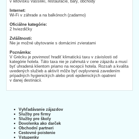
v letovisku Vassiliki, reštaurácie, bary, obchody
Internet:
Wi-Fi v záhrade a na balkónoch (zadarmo)
Oficiálne kategórie:
2 hviezdičky
Zvláštnosti:
Nie je možné ubytovanie s domácimi zvieratami
Poznámka:
V Grécku je povinnosť hradiť klimatickú taxu v závislosti od
kategórie hotela. Táto taxa nie je zahrnutá v cene zájazdu a musí
byť uhradená klientom priamo na recepcii hotela. Rozsah a kvalita
uvedených služieb a aktivít môže byť ovplyvnená zavedením
prípadných hygienických alebo proti epidemických opatrení
v danej destinácii.
Vyhľadávanie zájazdov
Služby pre firmy
Služby pre školy
Dovolenka ako darček
Obchodní partneri
Cestovné poistenie
Vstupenky