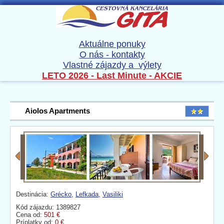
Aktuálne ponuky
O nás - kontakty
Vlastné zájazdy a výlety
LETO 2026 - Last Minute - AKCIE
Aiolos Apartments
Destinácia:
Grécko
,
Lefkada
,
Vasiliki
Kód zájazdu: 1389827
Cena od:
501 €
Príplatky od:
0 €