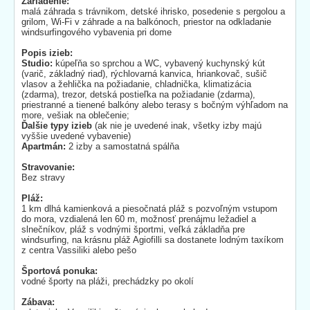
Zariadenie:
malá záhrada s trávnikom, detské ihrisko, posedenie s pergolou a
grilom, Wi-Fi v záhrade a na balkónoch, priestor na odkladanie
windsurfingového vybavenia pri dome
Popis izieb:
Studio:
kúpeľňa so sprchou a WC, vybavený kuchynský kút
(varič, základný riad), rýchlovarná kanvica, hriankovač, sušič
vlasov a žehlička na požiadanie, chladnička, klimatizácia
(zdarma), trezor, detská postieľka na požiadanie (zdarma),
priestranné a tienené balkóny alebo terasy s bočným výhľadom na
more, vešiak na oblečenie;
Ďalšie typy izieb
(ak nie je uvedené inak, všetky izby majú
vyššie uvedené vybavenie)
Apartmán:
2 izby a samostatná spálňa
Stravovanie:
Bez stravy
Pláž:
1 km dlhá kamienková a piesočnatá pláž s pozvoľným vstupom
do mora, vzdialená len 60 m, možnosť prenájmu ležadiel a
slnečníkov, pláž s vodnými športmi, veľká základňa pre
windsurfing, na krásnu pláž Agiofilli sa dostanete lodným taxíkom
z centra Vassiliki alebo pešo
Športová ponuka:
vodné športy na pláži, prechádzky po okolí
Zábava: