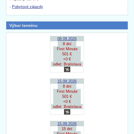
-
Pobytové zájazdy
Výber termínu
08.09.2026
8 dní
First Minute
501 €
+0 €
odlet: Bratislava
15.09.2026
8 dní
First Minute
501 €
+0 €
odlet: Bratislava
15.09.2026
15 dní
First Minute