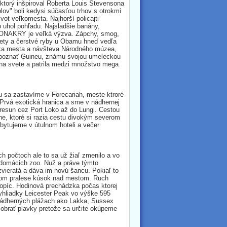
ktorý inšpiroval Roberta Louis Stevensona
olov" boli kedysi súčasťou trhov s otrokmi
vot veľkomesta. Najhorší policajti
 uhol pohľadu. Najsladšie banány,
 KONAKRY je veľká výzva. Zápchy, smog,
ety a čerstvé ryby u Obamu hneď vedľa
adka mesta a návšteva Národného múzea,
 spoznať Guineu, známu svojou umeleckou
u na svete a patrila medzi množstvo mega
 sa zastavíme v Forecariah, meste ktroré
. Prvá exotická hranica a sme v nádhernej
Presun cez Port Loko až do Lungi. Cestou
e, ktoré si razia cestu divokým severom
ubytujeme v útulnom hoteli a večer
h počtoch ale to sa už žiaľ zmenilo a vo
v domácich zoo. Nuž a práve týmto
ieratá a dáva im novú šancu. Pokiaľ to
ckom pralese kúsok nad mestom. Ruch
 opíc. Hodinová prechádzka počas ktorej
yhliadky Leicester Peak vo výške 595
nádherných plážach ako Lakka, Sussex
 zobrať plavky pretože sa určite okúpeme