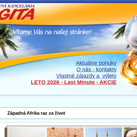
Aktuálne ponuky
O nás - kontakty
Vlastné zájazdy a výlety
LETO 2026 - Last Minute - AKCIE
Západná Afrika raz za život