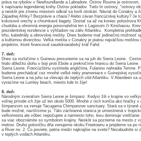
práva na rybolov v Newfoundlande a Labradore. Ostrov Roume je ostrovom, 
k napísaniu legendárnej knihy Ostrov pokladov. Tieto tri ostrovy, "ostrovy id
a neskôr pre zmenu miestom odkiaľ sa lovili otrokári. Návrat do Conakry a ži
Západnej Afriky? Bezprávie a chaos? Alebo závan francúzskej kultúry? Je to
kokosové orechy a chrumkavé bagety. Dostať sa až na koniec polostrova
chudoba a ohromná energia porovnateľná len s Lagosom či Kinshasou. Krev
prezidentskej rezidencie s výhľadom na záliv Atlantiku. Kompletná prehli
trhu, katedrrály a obrovskej mešity. Dnes budeme mať jedinečnú možnosť
a kultúrnou diverzitou. Veľká mešita v Conakry je piatou najväčšou mešito
projektov, ktoré financoval saudskoarabský kráľ Fahd.
7. deň:
Dnes sa rozlúčime s Guineou presunieme sa na juh do Sierra Leone. Cestou
hralo dôležitú úlohu v boji proti Ebole a prekročíme hranicu do Sierra Leone
Sierra Leone. Francúzštinu vystrieda angličtina, Fulaniov nahradia Temne. 
budeme prechádzať cez mnohé veľké rieky prameniace v Guinejskej vysočin
Sierra Leone a na juhu sa vlievajú do teplých vôd Atlantiku. V Aberdeen sa 
vyrazíme na Lumley beach, miesto kde to žije!
8. deň:
Národným zvieraťom Sierra Leone je šimpanz. Kedysi žili v krajine vo veľkýc
voľnej prírode ich žije už len okolo 5000. Mnohé z nich končia ako hračky 
šimpanzom sa venuje Tacugama Chimpanzee sanctuary. Stará sa o týrané zv
bude možné, navštívime ju. Táto záchranná stanica je umiestnená v tropi
veľkomesta ale vôbec nepočujete a namiesto toho, lesu dominuje vrešťanie
sa viac oboznámite so symbolom krajiny. Neskôr sa pozrieme na mesto z v
metrov. Druhú polovičku dňa venujeme okoliu Freetownu a prejdeme sa po 
a River no. 2. Čo poviete, patria medzi najkrajšie na svete? Nezabudnite si
v teplých vodách Atlantiku.