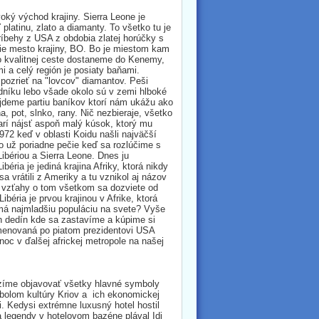
ký východ krajiny. Sierra Leone je
atinu, zlato a diamanty. To všetko tu je
ríbehy z USA z obdobia zlatej horúčky s
šie mesto krajiny, BO. Bo je miestom kam
o kvalitnej ceste dostaneme do Kenemy,
i a celý región je posiaty baňami.
pozrieť na "lovcov" diamantov. Peši
dníku lebo všade okolo sú v zemi hlboké
ájdeme partiu baníkov ktorí nám ukážu ako
a, pot, slnko, rany. Nič nezbieraje, všetko
darí nájsť aspoň malý kúsok, ktorý mu
972 keď v oblasti Koidu našli najväčší
o už poriadne pečie keď sa rozlúčime s
ibériou a Sierra Leone. Dnes ju
éria je jediná krajina Afriky, ktorá nikdy
sa vrátili z Ameriky a tu vznikol aj názov
ich vzťahy o tom všetkom sa dozviete od
béria je prvou krajinou v Afrike, ktorá
a má najmladšiu populáciu na svete? Vyše
h dedín kde sa zastavíme a kúpime si
omenovaná po piatom prezidentovi USA
oc v ďalšej africkej metropole na našej
azíme objavovať všetky hlavné symboly
bolom kultúry Kriov a ich ekonomickej
. Kedysi extrémne luxusný hotel hostil
ľa legendy v hotelovom bazéne plával Idi