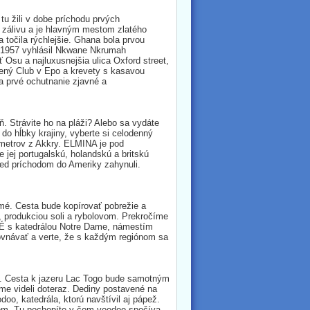
tu žili v dobe príchodu prvých
o zálivu a je hlavným mestom zlatého
 točila rýchlejšie. Ghana bola prvou
i 1957 vyhlásil Nkwane Nkrumah
 Osu a najluxusnejšia ulica Oxford street,
ený Club v Epo a krevety s kasavou
a prvé ochutnanie zjavné a
 Strávite ho na pláži? Alebo sa vydáte
do hĺbky krajiny, vyberte si celodenný
lometrov z Akkry. ELMINA je pod
ej portugalskú, holandskú a britskú
pred príchodom do Ameriky zahynuli.
mé. Cesta bude kopírovať pobrežie a
, produkciou soli a rybolovom. Prekročíme
É s katedrálou Notre Dame, námestím
ovnávať a verte, že s každým regiónom sa
u. Cesta k jazeru Lac Togo bude samotným
sme videli doteraz. Dediny postavené na
doo, katedrála, ktorú navštívil aj pápež.
lom. Tu pochopíte v čom voodoo spočíva,