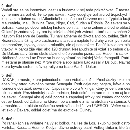
4. deň:
Vydali ste sa na intenzívnu cestu a budeme v nej teda pokračovať. Z mest
vymeníme za Sahel. Tento pás saván, ktorý oddeľuje Saharu od tropických 
krajinami a tiahne sa od Atlantického oceánu po Červené more. Typickú kraji
Mauretánia, Mali, Burkina Faso, Niger, Čad, Sudán a Etiópia. Zo severu sa
Sahara, ktorá po dobu ľudskej histórie pohltila mnohé zelené a úrodné oblast
Oblasť je známa výskytom typických afrických zvierat, ktoré na savanách ž
názvom Réserve de Bandia. Tu nahliadneme do života antilop, zebier, žiráf a
Rezervácia slúži aj ako záchranná stanica a nájdete tu druhy z rôznych oblas
priamorožce, byvoly, opice, krokodíly, ale aj nosorožce. Fanúšikovia ornit
vtákov. V parku žije viac ako 120 druhov. Nezabudnite si vziať so sebou ďa
Do Dakaru sa vrátime okolo slávneho červeného jazera Lac Rose. Tu sa okre
Nádherné jazero Lac Rose sa bude vynímať na každej Vašej fotografii. Patrí
miestami je slanšie než Mŕtve more alebo jazero Lac Assal v Džibuti. Návr
ktoré bývalo cieľom slávnej rallye na trase Paríž - Dakar.
5. deň:
DAKAR je mesto, ktoré jednoducho treba vidieť a zažiť. Prechádzky okolo ná
absolútny stred hlavného mesta Senegalu. Petit dejeuner, bageta, káva a p
Konečne dostatok suvenírov. Čapované pivo u Vikinga, ktorý je centrom ces
nikto z nich. Prezidentský palác radnica, historické centrum mesta no aj k
na sever. Senegal ako aj celé pobrežie západnej Afriky bol známy obchodom
ostrov kúsok od Dakaru na ktorom bola smutne známa otrokárska stanica. O
atmosféru a je takisto súčasťou svetového dedičstva UNESCO. Večer sa 
letisko v Dakare, odkiaľ odletíme do exotickej Guiney.
6. deň:
Po raňajkách sa vydáme na výlet loďkou na Iles de Los, skupinu troch ostro
Fortoba, Kassa a Roume. Kedysi dávno ostrovy patrili Veľkej Británii, kto