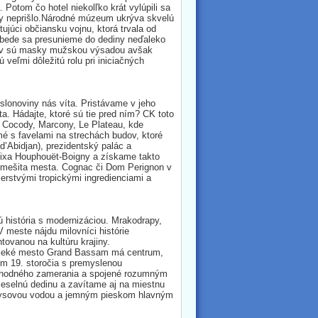
Potom čo hotel niekolľko krát vylúpili sa
dy neprišlo.Národné múzeum ukrýva skvelú
tujúci občiansku vojnu, ktorá trvala od
obede sa presunieme do dediny neďaleko
ňov sú masky mužskou výsadou avšak
eľmi dôležitú rolu pri iniciačných
slonoviny nás víta. Pristávame v jeho
 Hádajte, ktoré sú tie pred ním? CK toto
 Cocody, Marcony, Le Plateau, kde
mé s favelami na strechách budov, ktoré
d’Abidjan), prezidentský palác a
lixa Houphouët-Boigny a získame takto
a mešita mesta. Cognac či Dom Perignon v
erstvými tropickými ingredienciami a
 história s modernizáciou. Mrakodrapy,
V meste nájdu milovníci histórie
tovanou na kultúru krajiny.
ďaleké mesto Grand Bassam má centrum,
m 19. storočia s premyslenou
obchodného zamerania a spojené rozumným
meselnú dedinu a zavítame aj na miestnu
 tyrkysovou vodou a jemným pieskom hlavným