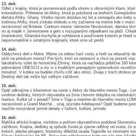
13. deň:
Odlet z krajiny, ktorá je pomenovaná podľa slonov s obrovskými klami, ktorí 
kolonialistov. Prilietame do Akkry, ktorá je položená na brehoch Guinejskéh
dieťaťa Afriky, Ghany. Všetko razom dostáva iný bít a zemeguľa ako keby sa
kolóniou Afriky, ktorá získala slobodu a my začneme na mieste kde v marc
nezávislosť od Británie. Centrum mesta: námestie Nezávislosti, dánska štvrť
no aj maják v Jamestowne a geto s rozsypanými odpadkami na pláži. Chlad
(maniokom). Ghanská kuchyňa je vyhlásená a používanie korenín je hneď n
neporovnateľné s ostatnými krajinami, ktoré sme už prešli.
14. deň:
Oddychový deň v Akkre. Máme za sebou časť cesty a hodí sa relaxačný deň.
skôr na prieskum mesta? Pre tých, ktorí sú neúnavní a chcú sa ponoriť viac 
fakultatívny výlet do historickej Elminy, ktorá sa nachádza približne 160 ki
patronátom UNESCO a my si s kvalitným prenajatým sprievodcom osvetlíme j
minulosť. V kobke sa budete chvíľu cítiť ako otroci. Dvaja z troch otrokov 
Dnešný deň tak môže byť veľkým zážitkom.
15. deň:
Opäť odkrojíme z kilometrov na ceste z Akkry do hlavného mesta Toga - Lo
uvidíme dedinky, ktorých obyvatelia sa živia chovom dobytka na slaniskách
hranice. Koľké už v poradí? Sme v Togu a mierime do hlavného mesta LOM
nezávislosti a Grand Marché... ozaj, poznáte Adebayora? Opäť budeme por
naučíte rozoznávať jemné detaily v ľuďoch, kultúre, prírode.
16. deň:
Maličká africká krajina, rozlohou a počtom obyvateľstva podobná Slovensk
zážitkom. Krajina, dedinky aj spôsob života je zjavne odlišný od sveta, čo 
koloch, plavba pirogami, historicky dôležitá osada Togoville so stromami voo
Slávny fetišistický trh BE. Práve toto náboženstvo bude pre nás tým lákad