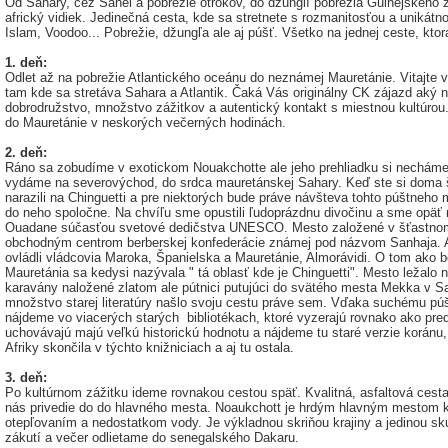
Od Sahary, cez Sahel a pobrežie otrokov, do džunglí pobrežia Guinejského zá
africký vidiek. Jedinečná cesta, kde sa stretnete s rozmanitosťou a unikátn
Islam, Voodoo... Pobrežie, džungľa ale aj púšť. Všetko na jednej ceste, kto
1. deň:
Odlet až na pobrežie Atlantického oceánu do neznámej Mauretánie. Vitajte 
tam kde sa stretáva Sahara a Atlantik. Čaká Vás originálny CK zájazd aký ne
dobrodružstvo, množstvo zážitkov a autentický kontakt s miestnou kultúrou. 
do Mauretánie v neskorých večerných hodinách.
2. deň:
Ráno sa zobudíme v exotickom Nouakchotte ale jeho prehliadku si necháme 
vydáme na severovýchod, do srdca mauretánskej Sahary. Keď ste si doma štu
narazili na Chinguetti a pre niektorých bude práve návšteva tohto púštneh
do neho spoločne. Na chvíľu sme opustili ľudoprázdnu divočinu a sme opäť 
Ouadane súčasťou svetové dedičstva UNESCO. Mesto založené v šťastnom 
obchodným centrom berberskej konfederácie známej pod názvom Sanhaja. A 
ovládli vládcovia Maroka, Španielska a Mauretánie, Almorávidi. O tom ako bol
Mauretánia sa kedysi nazývala " tá oblasť kde je Chinguetti". Mesto ležalo na
karavány naložené zlatom ale pútnici putujúci do svätého mesta Mekka v Sa
množstvo starej literatúry našlo svoju cestu práve sem. Vďaka suchému pú
nájdeme vo viacerých starých bibliotékach, ktoré vyzerajú rovnako ako pred
uchovávajú majú veľkú historickú hodnotu a nájdeme tu staré verzie koránu,
Afriky skončila v týchto knižniciach a aj tu ostala.
3. deň:
Po kultúrnom zážitku ideme rovnakou cestou späť. Kvalitná, asfaltová ces
nás privedie do do hlavného mesta. Noaukchott je hrdým hlavným mestom kr
otepľovaním a nedostatkom vody. Je výkladnou skriňou krajiny a jedinou sk
zákutí a večer odlietame do senegalského Dakaru.