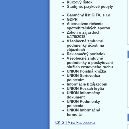
Kurzový lístok
Študijné, jazykové pobyty
Garančný list GITA, s.r.o
GDPR
Alternatívne riešenie
spotrebiteľských sporov
Zákon o zájazdoch
č.170/2018
Všeobecné zmluvné
podmienky účasti na
zájazdoch
Reklamačný poriadok
Všeobecné zmluvné
podmienky o poskytovaní
služieb cestovného ruchu
UNION Poistná knižka
UNION Sprievodca
poistením
Informácie k zájazdom
UNION Rozsah krytia
UNION Informačný
dokument
UNION Podmienky
poistenia
UNION Informačný
formulár
CK GITA na Facebooku