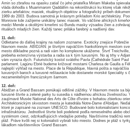
Amin so zbraňou na opasku zatiaľ čo jeho priateľka Miriam Makeba spievala. 
vláda dohodla s Muammarom Qaddáfim na rekonštrukcii ku ktorej však nik
zierku artefaktov, masiek, rituálnych objektov a fotografický príbeh dokumen
1989 do 2003. Budova samotná je krásnym príkladom Krio architektúry. Po
Monrovie kde zažijeme unikátny tanec masiek. Vo väčšine afrických kme
medzi Mende a okolitými kmeňmi sú Bundu masky výsadou žien a zohrávajú v
rituáloch mladých žien. Každý tanec priláka farebný a nadšený dav.
11. deň:
Odlietame do ďalšej krajiny na našom zozname. Exoticky znejúce Pobrežie 
hlavnom meste. ABIDJAN: je štvrtým najväčším frankofónnym mestom sveta.
mesto dôkladne pozná a radi vám ho komplexne ukážeme. Štvrť Treichville,
prebieha extenzívna výstavba a radia sa k tým luxusným. No aj trhy v Adja
vám vyrazia dych. Futuristický kostol svätého Pavla (Cathédrale Saint Paul 
parlament. Lagúnu Ebrié budeme križovať mostami Charlesa de Gaulla a Fé
najlepší výhľad na mesto. Place de la République, hlavná pošta a najväčši
luxusných baroch a luxusné reštaurácie kde dostanete morské špeciality s č
nezameniteľným francúzskym šarmom.
12. deň:
Abidžan a Grand Bassam ponúkajú odlišné zážitky. V hlavnom meste sa bijú
luxusné štvrte a zelené parky tu susedia s nádhernou africkou živelnosťou. 
zaujímavé Musée National des Arts de Côte d'Ivoire s bohatou zbierkou orien
Architektonickým skvostom mesta je katedrála Notre-Dame d'Abidjan. Ne
ktoré je zapísané na zoznam UNESCO. Budované bolo kolonialistami konco
infraštruktúrou. Jednotlivé štvrte boli podelené podľa remeselného alebo 
systémom ciest, odzrkadľujúcich vtedajšie potreby. Navštívime tradičnú re
pláž. Práve kvôli nej si kolonialisti vybrali toto miesto. Dodnes je pláž s
lákadlom návštevníkov Grand Bassam.