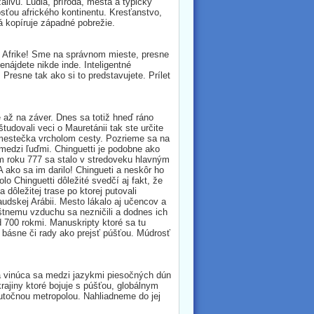
livu. Ľudia, príroda, mestá a typický
osťou afrického kontinentu. Kresťanstvo,
rá kopíruje západné pobrežie.
v Afrike! Sme na správnom mieste, presne
nájdete nikde inde. Inteligentné
Presne tak ako si to predstavujete. Prílet
až na záver. Dnes sa totiž hneď ráno
dovali veci o Mauretánii tak ste určite
o mestečka vrcholom cesty. Pozrieme sa na
medzi ľuďmi. Chinguetti je podobne ako
roku 777 sa stalo v stredoveku hlavným
ako sa im darilo! Chingueti a neskôr ho
o Chinguetti dôležité svedčí aj fakt, že
 dôležitej trase po ktorej putovali
udskej Arábii. Mesto lákalo aj učencov a
štnemu vzduchu sa nezničili a dodnes ich
 700 rokmi. Manuskripty ktoré sa tu
 básne či rady ako prejsť púšťou. Múdrosť
ta vinúca sa medzi jazykmi piesočných dún
ajiny ktoré bojuje s púšťou, globálnym
utočnou metropolou. Nahliadneme do jej