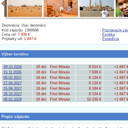
Destinácia: Viac destinácií
Kód zájazdu: 1389588
-
Poznávacie zá
Cena od:
7 938 €
-
Exotika
Príplatky od:
1 847 €
-
Expedícia
Výber termínu
28.10.2026
18 dní
First Minute
8 014 €
+1 847 
15.11.2026
18 dní
First Minute
7 938 €
+1 847 
08.02.2027
18 dní
First Minute
8 134 €
+1 847 
27.04.2027
18 dní
First Minute
8 134 €
+1 847 
15.09.2027
18 dní
First Minute
8 184 €
+1 847 
28.10.2027
18 dní
First Minute
8 134 €
+1 847 
08.02.2028
18 dní
First Minute
10 230 €
+1 847 
Popis zájazdu