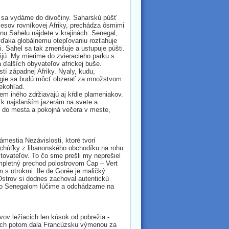
a sa vydáme do divočiny. Saharskú púšť
lesov rovníkovej Afriky, prechádza ôsmimi
nu Sahelu nájdete v krajinách: Senegal,
 vďaka globálnemu otepľovaniu rozťahuje
i. Sahel sa tak zmenšuje a ustupuje púšti.
ijú. My mierime do zvieracieho parku s
 ďalších obyvateľov africkej buše.
tí západnej Afriky. Nyaly, kudu,
ológie sa budú môcť obzerať za množstvom
lekohľad.
m iného zdržiavajú aj kŕdle plameniakov.
 k najslanším jazerám na svete a
at do mesta a pokojná večera v meste,
mestia Nezávislosti, ktoré tvorí
ochúťky z libanonského obchodíku na rohu.
tovateľov. To čo sme prešli my neprešiel
ompletný prechod polostrovom Cap – Vert
 s otrokmi. Ile de Gorée je maličký
strov si dodnes zachoval autentickú
so Senegalom lúčime a odchádzame na
vov ležiacich len kúsok od pobrežia -
rá ich potom dala Francúzsku výmenou za