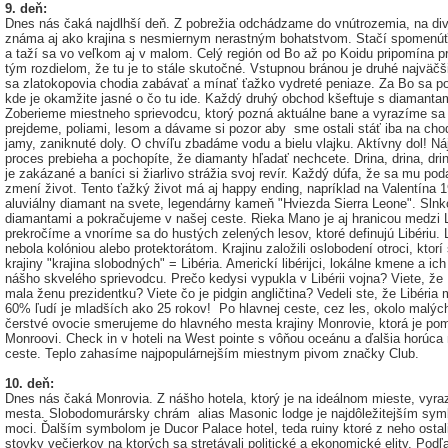
9. deň:
Dnes nás čaká najdlhší deň. Z pobrežia odchádzame do vnútrozemia, na divo
známa aj ako krajina s nesmiernym nerastným bohatstvom. Stačí spomenúť pl
a taží sa vo veľkom aj v malom. Celý región od Bo až po Koidu pripomína p
tým rozdielom, že tu je to stále skutočné. Vstupnou bránou je druhé najväč
sa zlatokopovia chodia zabávať a mínať ťažko vydreté peniaze. Za Bo sa p
kde je okamžite jasné o čo tu ide. Každý druhý obchod kšeftuje s diamantam
Zoberieme miestneho sprievodcu, ktorý pozná aktuálne bane a vyrazíme sa 
prejdeme, poliami, lesom a dávame si pozor aby sme ostali stáť iba na cho
jamy, zaniknuté doly. O chvíľu zbadáme vodu a bielu vlajku. Aktívny dol! N
proces prebieha a pochopíte, že diamanty hľadať nechcete. Drina, drina, drin
je zakázané a baníci si žiarlivo strážia svoj revír. Každý dúfa, že sa mu po
zmení život. Tento ťažký život má aj happy ending, napríklad na Valentína 1
aluviálny diamant na svete, legendárny kameň "Hviezda Sierra Leone". Slnk
diamantami a pokračujeme v našej ceste. Rieka Mano je aj hranicou medzi L
prekročíme a vnoríme sa do hustých zelených lesov, ktoré definujú Libériu. Lib
nebola kolóniou alebo protektorátom. Krajinu založili oslobodení otroci, ktorí 
krajiny "krajina slobodných" = Libéria. Americkí libérijci, lokálne kmene a 
nášho skvelého sprievodcu. Prečo kedysi vypukla v Libérii vojna? Viete, že Li
mala ženu prezidentku? Viete čo je pidgin angličtina? Vedeli ste, že Libéri
60% ľudí je mladších ako 25 rokov! Po hlavnej ceste, cez les, okolo malýc
čerstvé ovocie smerujeme do hlavného mesta krajiny Monrovie, ktorá je p
Monroovi. Check in v hoteli na West pointe s vôňou oceánu a ďalšia horúca n
ceste. Teplo zahasíme najpopulárnejším miestnym pivom značky Club.
10. deň:
Dnes nás čaká Monrovia. Z nášho hotela, ktorý je na ideálnom mieste, vyr
mesta. Slobodomurársky chrám alias Masonic lodge je najdôležitejším sym
moci. Ďalším symbolom je Ducor Palace hotel, teda ruiny ktoré z neho ostali
stovky večierkov na ktorých sa stretávali politické a ekonomické elity. Pod