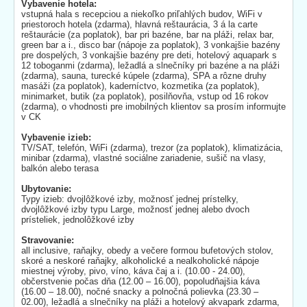
Vybavenie hotela:
vstupná hala s recepciou a niekoľko priľahlých budov, WiFi v
priestoroch hotela (zdarma), hlavná reštaurácia, 3 á la carte
reštaurácie (za poplatok), bar pri bazéne, bar na pláži, relax bar,
green bar a i., disco bar (nápoje za poplatok), 3 vonkajšie bazény
pre dospelých, 3 vonkajšie bazény pre deti, hotelový aquapark s
12 toboganmi (zdarma), ležadlá a slnečníky pri bazéne a na pláži
(zdarma), sauna, turecké kúpele (zdarma), SPA a rôzne druhy
masáži (za poplatok), kaderníctvo, kozmetika (za poplatok),
minimarket, butik (za poplatok), posilňovňa, vstup od 16 rokov
(zdarma), o vhodnosti pre imobilných klientov sa prosím informujte
v CK
Vybavenie izieb:
TV/SAT, telefón, WiFi (zdarma), trezor (za poplatok), klimatizácia,
minibar (zdarma), vlastné sociálne zariadenie, sušič na vlasy,
balkón alebo terasa
Ubytovanie:
Typy izieb: dvojlôžkové izby, možnosť jednej prístelky,
dvojlôžkové izby typu Large, možnosť jednej alebo dvoch
prísteliek, jednolôžkové izby
Stravovanie:
all inclusive, raňajky, obedy a večere formou bufetových stolov,
skoré a neskoré raňajky, alkoholické a nealkoholické nápoje
miestnej výroby, pivo, víno, káva čaj a i. (10.00 - 24.00),
občerstvenie počas dňa (12.00 – 16.00), popoludňajšia káva
(16.00 – 18.00), nočné snacky a polnočná polievka (23.30 –
02.00), ležadlá a slnečníky na pláži a hotelový akvapark zdarma,