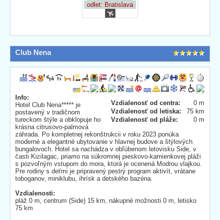
odlet: Bratislava
Club Nena
Info:
Vzdialenosť od centra:
0 m
Hotel Club Nena***** je
Vzdialenosť od letiska:
75 km
postavený v tradičnom
tureckom štýle a obklopuje ho
Vzdialenosť od pláže:
0 m
krásna citrusovo-palmová
záhrada. Po kompletnej rekonštrukcii v roku 2023 ponúka
moderné a elegantné ubytovanie v hlavnej budove a štýlových
bungalovoch. Hotel sa nachádza v obľúbenom letovisku Side, v
časti Kizilagac, priamo na súkromnej pieskovo-kamienkovej pláži
s pozvoľným vstupom do mora, ktorá je ocenená Modrou vlajkou.
Pre rodiny s deťmi je pripravený pestrý program aktivít, vrátane
toboganov, miniklubu, ihrísk a detského bazéna.
Vzdialenosti:
pláž 0 m, centrum (Side) 15 km, nákupné možnosti 0 m, letisko
75 km