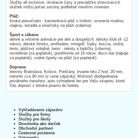
Služby all inclusive, otváracie časy a prevádzka stravovacích
služieb môžu počas sezóny podliehať menším zmenám.
Pláž:
široká piesočnato - kamienková pláž s mólom, ocenená modrou
vlajkou, ležadlá a slnečníky na pláži (zdarma)
Šport a zábava:
denné a večerné animácie pre deti a dospelých, detský klub (4 -12
rokov), detské ihrisko, amfiteáter, minigolf, šípky, boccia, stolný
tenis, plážový volejbal, tenis - rakety a loptičky (zdarma),
osvetlenie (za poplatok), posilňovňa od 16 rokov, disco bar (nápoje
za poplatok), vodné športy na pláži (za poplatok)
Doprava:
letecky Bratislava, Košice, Piešťany, trvanie letu 2 hod. 20 min,
transfer cca 90 min (v cene zájazdu), Možnosť doobjednania
privátneho transferu: auto vyhradené len pre Vašu skupinu, ktoré
Vás dopraví z letiska priamo do hotela.
Vyhľadávanie zájazdov
Služby pre firmy
Služby pre školy
Dovolenka ako darček
Obchodní partneri
Cestovné poistenie
Vstupenky