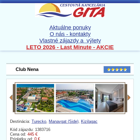
Aktuálne ponuky
O nás - kontakty
Vlastné zájazdy a výlety
LETO 2026 - Last Minute - AKCIE
Club Nena
Destinácia:
Turecko
,
Manavgat (Side)
,
Kizilagac
Kód zájazdu: 1383716
Cena od:
445 €
Príplatky od:
0 €