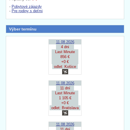
-
Pobytové zájazdy
-
Pre rodiny s deťmi
Výber termínu
11.08.2026
4 dni
Last Minute
856 €
+0 €
odlet: Košice
11.08.2026
11 dní
Last Minute
1 105 €
+0 €
odlet: Bratislava
11.08.2026
11 dní