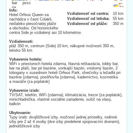
Info:
Vzdialenosť od centra:
10 km
Hotel Orfeus Queen sa
Vzdialenosť od letiska:
55 km
nachádza v časti Colakli,
neďaleko piesočnatej pláže
Vzdialenosť od pláže:
350 m
a obchodov. Od historického
centra Side je vzdialený asi 10 kilometrov.
Vzdialenosti:
pláž 350 m, centrum (Side) 10 km, nákupné možnosti 350 m,
letisko 55 km
Vybavenie hotela:
WiFi v priestoroch hotela zdarma, hlavná reštaurácia, lobby bar,
bar na pláži, bar pri bazéne, vonkajší bazén, vnútorný bazén, 2
tobogany v susednom hoteli Orfeus Park, slnečníky a ležadlá pri
bazéne (zdarma), posilňovňa (zdarma), kaderníctvo, kozmetika
a masáže (za poplatok)
Vybavenie izieb:
TV/SAT, telefón, WiFi (zdarma), klimatizácia, trezor (za poplatok),
minichladnička, vlastné sociálne zariadenie, sušič na vlasy,
balkón
Ubytovanie:
Typy izieb: dvojlôžkové izby, možnosť jednej prístelky, rodinné
izby pre 2 až 4 osoby (dve izby predelené spojovacími dverami),
jednolôžkové izby