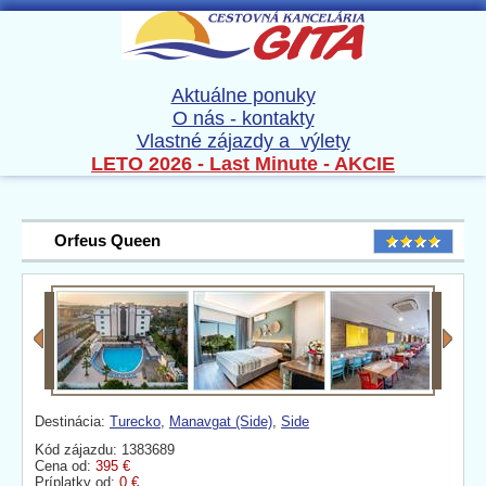
Aktuálne ponuky
O nás - kontakty
Vlastné zájazdy a výlety
LETO 2026 - Last Minute - AKCIE
Orfeus Queen
Destinácia:
Turecko
,
Manavgat (Side)
,
Side
Kód zájazdu: 1383689
Cena od:
395 €
Príplatky od:
0 €