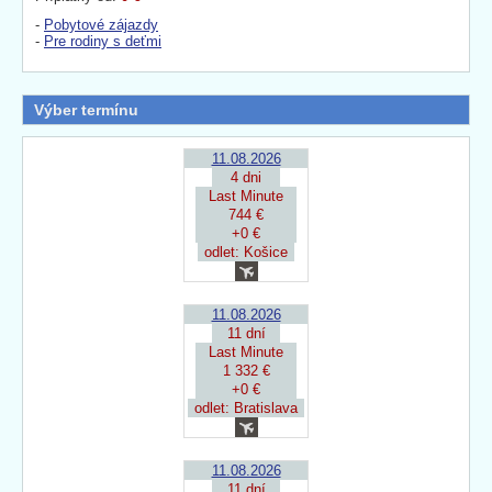
-
Pobytové zájazdy
-
Pre rodiny s deťmi
Výber termínu
11.08.2026
4 dni
Last Minute
744 €
+0 €
odlet: Košice
11.08.2026
11 dní
Last Minute
1 332 €
+0 €
odlet: Bratislava
11.08.2026
11 dní