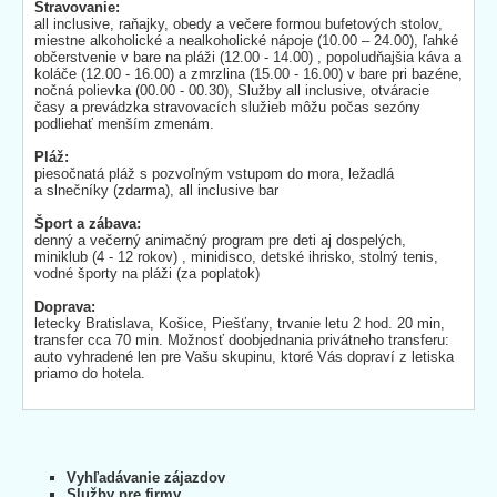
Stravovanie:
all inclusive, raňajky, obedy a večere formou bufetových stolov,
miestne alkoholické a nealkoholické nápoje (10.00 – 24.00), ľahké
občerstvenie v bare na pláži (12.00 - 14.00) , popoludňajšia káva a
koláče (12.00 - 16.00) a zmrzlina (15.00 - 16.00) v bare pri bazéne,
nočná polievka (00.00 - 00.30), Služby all inclusive, otváracie
časy a prevádzka stravovacích služieb môžu počas sezóny
podliehať menším zmenám.
Pláž:
piesočnatá pláž s pozvoľným vstupom do mora, ležadlá
a slnečníky (zdarma), all inclusive bar
Šport a zábava:
denný a večerný animačný program pre deti aj dospelých,
miniklub (4 - 12 rokov) , minidisco, detské ihrisko, stolný tenis,
vodné športy na pláži (za poplatok)
Doprava:
letecky Bratislava, Košice, Piešťany, trvanie letu 2 hod. 20 min,
transfer cca 70 min. Možnosť doobjednania privátneho transferu:
auto vyhradené len pre Vašu skupinu, ktoré Vás dopraví z letiska
priamo do hotela.
Vyhľadávanie zájazdov
Služby pre firmy