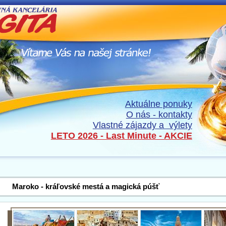
Aktuálne ponuky
O nás - kontakty
Vlastné zájazdy a výlety
LETO 2026 - Last Minute - AKCIE
Maroko - kráľovské mestá a magická púšť