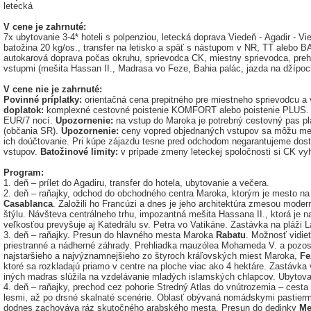
letecká
V cene je zahrnuté:
7x ubytovanie 3-4* hoteli s polpenziou, letecká doprava Viedeň - Agadir - Vi
batožina 20 kg/os.,
transfer na letisko a späť s nástupom v NR, TT alebo BA, t
autokarová doprava počas okruhu, sprievodca CK, miestny sprievodca, preh
vstupmi (mešita Hassan II., Madrasa vo Feze, Bahia palác, jazda na džípoc
V cene nie je zahrnuté:
Povinné príplatky:
orientačná cena prepitného pre miestneho sprievodcu a
doplatok:
komplexné cestovné poistenie KOMFORT alebo poistenie PLUS
EUR/7 nocí.
Upozornenie:
na vstup do Maroka je potrebný cestovný pas pl
(občania SR).
Upozornenie:
ceny vopred objednaných vstupov sa môžu meni
ich doúčtovanie. Pri kúpe zájazdu tesne pred odchodom negarantujeme do
vstupov.
Batožinové limity:
v prípade zmeny leteckej spoločnosti si CK vy
Program:
1. deň – prílet do Agadiru, transfer do hotela, ubytovanie a večera.
2. deň – raňajky, odchod do obchodného centra Maroka, ktorým je mesto na
Casablanca
. Založili ho Francúzi a dnes je jeho architektúra zmesou mode
štýlu. Návšteva centrálneho trhu, impozantná mešita Hassana II., ktorá je 
veľkosťou prevyšuje aj Katedrálu sv. Petra vo Vatikáne. Zastávka na pláži 
3. deň – raňajky. Presun do hlavného mesta Maroka
Rabatu
. Možnosť vidie
priestranné a nádherné záhrady. Prehliadka mauzólea Mohameda V. a pozos
najstaršieho a najvýznamnejšieho zo štyroch kráľovských miest Maroka,
Fe
ktoré sa rozkladajú priamo v centre na ploche viac ako 4 hektáre. Zastávka
iných madras slúžila na vzdelávanie mladých islamských chlapcov. Ubytova
4. deň – raňajky, prechod cez pohorie Stredný Atlas do vnútrozemia – cest
lesmi, až po drsné skalnaté scenérie. Oblasť obývaná nomádskymi pastier
dodnes zachováva ráz skutočného arabského mesta. Presun do dedinky
Me