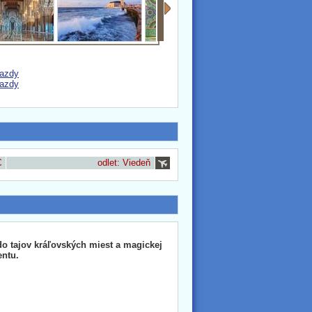
jazdy
jazdy
€
odlet: Viedeň
do tajov kráľovských miest a magickej
entu.