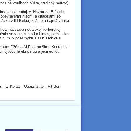
azda na koráboch púšte, tradičný mätový
ry tieňov, raňajky. Návrat do Erfoudu,
 opevnenými hradmi a citadelami so
stávka v
El Kelaa
, známom najmä vďaka
íkov, návšteva neďalekej berberskej
lo sa v nej niekoľko filmov, prehliadka
 m n. m. v priesmyku
Tizi n’Tichka
s
mestím Džáma Al Fna, mešitou Koutoubia,
cinujúcou farebnosťou a jedinečnou
 – El Kelaa – Ouarzazate – Ait Ben