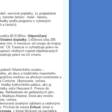
edeň, servisné poplatky,
1x podpalubná
ransfer letisko - hotel - letisko,
liadky podľa programu s vybranými
h a ťavách)
 vodiča 80 EUR/os.
Odporúčaný
.
Ostatné doplatky:
1-lôžková izba 285
atný min. 6 mesiacov od vstupu do krajiny
ť. CK Turancar si vyhradzuje právo na
stupnosť všetkých vopred objednávaných
hradzuje právo na ich zmenu.
 pobreží Atlantického oceánu –
rného, art deco a tradičného maurského
najväčšou mešitou na africkom kontinente a
La Corniche. Ubytovanie, večera.
ť hradby kráľovského paláca, ako aj
tatky veže Hassana II. Presun do
zu
. Nahliadnutie do garbiarskych jám,
 v Madrase Attarine, ktorá ako mnoho
nie, večera.
a lemovaná úrodnými údoliami a cédrovými
mi. Príchod do mesta
Erfoud
, ktoré si
rzouga
, v ktorej blízkosti sa nachádza