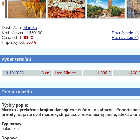
Destinácia:
Maroko
Kód zájazdu: 1380130
-
Poznávacie zá
Cena od:
1 398 €
-
Poznávacie zá
Príplatky od:
260 €
Výber termínu
13.10.2026
8 dní
Last Minute
1 398 €
+260 
Popis zájazdu
Rýchly popis:
Maroko - prekrásna krajina dýchajúca históriou a kultúrou. Ponorte sa 
prírody, objavte svet maurských palácov, nekonečnej púšte, slnka a ori
Typ stravy:
polpenzia
Doprava: