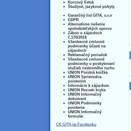
Kurzový lístok
Študijné, jazykové pobyty
Garančný list GITA, s.r.o
GDPR
Alternatívne riešenie
spotrebiteľských sporov
Zákon o zájazdoch
č.170/2018
Všeobecné zmluvné
podmienky účasti na
zájazdoch
Reklamačný poriadok
Všeobecné zmluvné
podmienky o poskytovaní
služieb cestovného ruchu
UNION Poistná knižka
UNION Sprievodca
poistením
Informácie k zájazdom
UNION Rozsah krytia
UNION Informačný
dokument
UNION Podmienky
poistenia
UNION Informačný
formulár
CK GITA na Facebooku