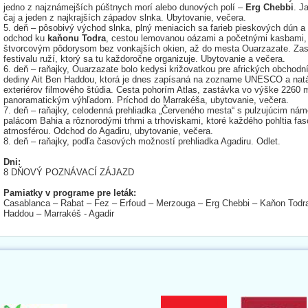
jedno z najznámejších púštnych morí alebo dunových polí –
Erg Chebbi
. J
čaj a jeden z najkrajších západov slnka. Ubytovanie, večera.
5. deň – pôsobivý východ slnka, plný meniacich sa farieb pieskových dún a h
odchod ku
kaňonu Todra
, cestou lemovanou oázami a početnými kasbami,
štvorcovým pôdorysom bez vonkajších okien, až do mesta Ouarzazate. Za
festivalu ruží, ktorý sa tu každoročne organizuje. Ubytovanie a večera.
6. deň – raňajky, Ouarzazate bolo kedysi križovatkou pre afrických obchodn
dediny Ait Ben Haddou, ktorá je dnes zapísaná na zozname UNESCO a natáča
exteriérov filmového štúdia. Cesta pohorím Atlas, zastávka vo výške 2260
panoramatickým výhľadom. Príchod do Marrakéša, ubytovanie, večera.
7. deň – raňajky, celodenná prehliadka „Červeného mesta“ s pulzujúcim ná
palácom Bahia a rôznorodými trhmi a trhoviskami, ktoré každého pohltia fas
atmosférou. Odchod do Agadiru, ubytovanie, večera.
8. deň – raňajky, podľa časových možností prehliadka Agadiru. Odlet.
Dni:
8 DŇOVÝ POZNÁVACÍ ZÁJAZD
Pamiatky v programe pre leták:
Casablanca – Rabat – Fez – Erfoud – Merzouga – Erg Chebbi – Kaňon Todra
Haddou – Marrakéš - Agadir