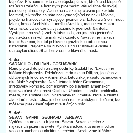
kúpeľov. Pôvabné mesto na európskej úrovni, ktoré je obklopené
rozľahlou zeleňou a hornatým prostredím vás vtiahne do svojej
jedinečnej atmosféry. Začneme na skalnej plošine pri kostole
Metekhi, z ktorého sa nám naskytne výhľad na rieku Mtkvari,
prejdeme k židovskej synagóge, pozrieme si katedrálu Sioni, most
Mieru, kostol Anchiskhati, mešitu Ateshka, monument Matka
Gruzínska. Lanovkou sa vyvezieme k
pevnosti Narikala
.
Vystúpime na svätý vrch Mtatsminda, zaujme nás jedinečná
architektúra sírnych termálnych kúpeľov. Navštívime najväčší
kostol Sameba, kostol je hlavnou gruzínskou ortodoxnou
katedrálou. Prejdeme sa hlavnou ulicou Rustaveli Avenue a
starobylou ulicou Shardeni v centre hlavného mesta.
4. deň:
SADAKHLO - DILIJAN - GOSHAVANK
Ráno prejazd do pohraničnej
dedinky Sadakhlo
. Navštívime
kláštor Haghartsin
. Prichádzame do mesta
Dilijan
, jedného z
obľúbených letovísk v Arménsku. Letovisko je často označované
ako Malé Švajčiarsko. Navštívime
kláštor Goshavank
,
stredoveký komplex, pomenovaný po slávnom arménskom
spisovateľovi Mkhitarovi Goshovi. Urobíme si krátku prehliadku
mesta, navštívime ulicu Sharambeyan v centre, ktorá je známa
ako staré mesto. Ulica je doplnená remeselníckymi dielňami, kde
môžeme preskúmať tajomstvá ručných prác.
5. deň:
SEVAN - GARNI - GEGHARD - JEREVAN
Vydáme sa na cestu k
jazeru Sevan
. Sevan je jedno z
najväčších jazier na svete. Vyniká sladkou a úžasne modrou
vodou aj nádhernou okolitou scenériou. Navštívime
kláštor