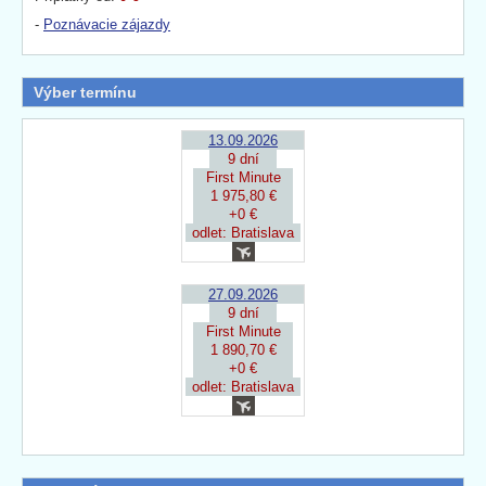
-
Poznávacie zájazdy
Výber termínu
13.09.2026
9 dní
First Minute
1 975,80 €
+0 €
odlet: Bratislava
27.09.2026
9 dní
First Minute
1 890,70 €
+0 €
odlet: Bratislava