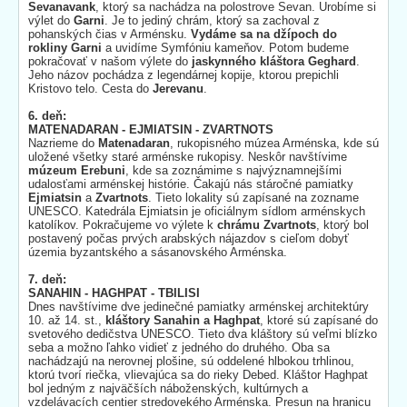
Sevanavank
, ktorý sa nachádza na polostrove Sevan. Urobíme si
výlet do
Garni
. Je to jediný chrám, ktorý sa zachoval z
pohanských čias v Arménsku.
Vydáme sa na džípoch do
rokliny
Garni
a uvidíme Symfóniu kameňov. Potom budeme
pokračovať v našom výlete do
jaskynného kláštora Geghard
.
Jeho názov pochádza z legendárnej kopije, ktorou prepichli
Kristovo telo. Cesta do
Jerevanu
.
6. deň:
MATENADARAN - EJMIATSIN - ZVARTNOTS
Nazrieme do
Matenadaran
, rukopisného múzea Arménska, kde sú
uložené všetky staré arménske rukopisy. Neskôr navštívime
múzeum Erebuni
, kde sa zoznámime s najvýznamnejšími
udalosťami arménskej histórie. Čakajú nás stáročné pamiatky
Ejmiatsin
a
Zvartnots
. Tieto lokality sú zapísané na zozname
UNESCO. Katedrála Ejmiatsin je oficiálnym sídlom arménskych
katolíkov. Pokračujeme vo výlete k
chrámu Zvartnots
, ktorý bol
postavený počas prvých arabských nájazdov s cieľom dobyť
územia byzantského a sásanovského Arménska.
7. deň:
SANAHIN - HAGHPAT - TBILISI
Dnes navštívime dve jedinečné pamiatky arménskej architektúry
10. až 14. st.,
kláštory Sanahin a Haghpat
, ktoré sú zapísané do
svetového dedičstva UNESCO. Tieto dva kláštory sú veľmi blízko
seba a možno ľahko vidieť z jedného do druhého. Oba sa
nachádzajú na nerovnej plošine, sú oddelené hlbokou trhlinou,
ktorú tvorí riečka, vlievajúca sa do rieky Debed. Kláštor Haghpat
bol jedným z najväčších náboženských, kultúrnych a
vzdelávacích centier stredovekého Arménska. Presun na hranicu