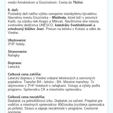
medzi Arménskom a Gruzínskom. Cesta do
Tbilisi
.
8. deň:
Posledný deň nášho výletu venujeme starobylému bývalému
hlavnému mestu Gruzínska –
Mtskheta
, ktoré leží v provincii
Kartli, na sútoku riek Aragvi a Mtkvari. Navštívime dve miesta
svetového dedičstva UNESCO,
katedrálu
Svetitskhoveli a
ortodoxný kláštor Jvari
. Presun na letisko v Kutaisi a odlet do
Viedne.
Ubytovanie:
3*/4* hotely.
Stravovanie:
Raňajky
Doprava:
Letecká
Celková cena zahŕňa:
Leteckú dopravu z Viedne vrátane letiskových a servisných
poplatkov. Transfer BA - letisko - BA. Miestne transfery. 7x
ubytovanie v 3*/4* hoteloch s raňajkami. Vstupy a výlety podľa
programu. Sprievodcu CK a miestneho sprievodcu.
Celková cena nezahŕňa:
Doplatok za jednolôžkovú izbu. Doplatok za večere. Prepitné pre
vodičov a miestnych sprievodcov 40€/osoba (vyzbiera sprievodca
po prílete). Stravu a nápoje nezahrnuté v programe. Cestovné
poistenie.