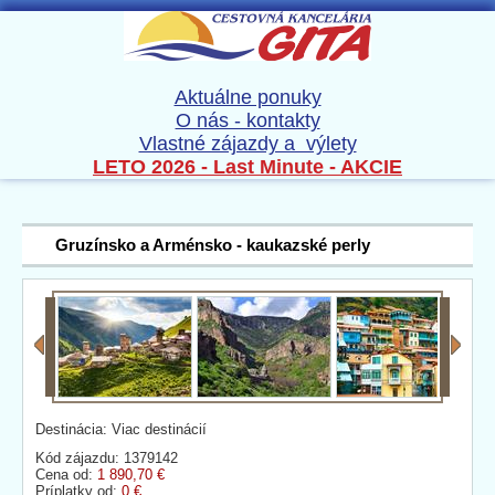
Aktuálne ponuky
O nás - kontakty
Vlastné zájazdy a výlety
LETO 2026 - Last Minute - AKCIE
Gruzínsko a Arménsko - kaukazské perly
Destinácia: Viac destinácií
Kód zájazdu: 1379142
Cena od:
1 890,70 €
Príplatky od:
0 €