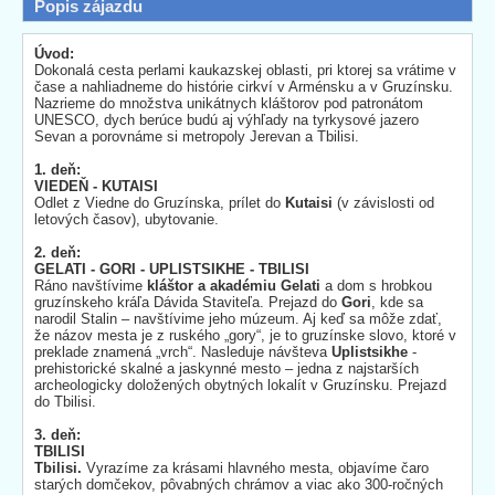
Popis zájazdu
Úvod:
Dokonalá cesta perlami kaukazskej oblasti, pri ktorej sa vrátime v
čase a nahliadneme do histórie cirkví v Arménsku a v Gruzínsku.
Nazrieme do množstva unikátnych kláštorov pod patronátom
UNESCO, dych berúce budú aj výhľady na tyrkysové jazero
Sevan a porovnáme si metropoly Jerevan a Tbilisi.
1. deň:
VIEDEŇ - KUTAISI
Odlet z Viedne do Gruzínska, prílet do
Kutaisi
(v závislosti od
letových časov), ubytovanie.
2. deň:
GELATI - GORI - UPLISTSIKHE - TBILISI
Ráno navštívime
kláštor a akadémiu Gelati
a dom s hrobkou
gruzínskeho kráľa Dávida Staviteľa. Prejazd do
Gori
, kde sa
narodil Stalin – navštívime jeho múzeum. Aj keď sa môže zdať,
že názov mesta je z ruského „gory“, je to gruzínske slovo, ktoré v
preklade znamená „vrch“. Nasleduje návšteva
Uplistsikhe
-
prehistorické skalné a jaskynné mesto – jedna z najstarších
archeologicky doložených obytných lokalít v Gruzínsku. Prejazd
do Tbilisi.
3. deň:
TBILISI
Tbilisi.
Vyrazíme za krásami hlavného mesta, objavíme čaro
starých domčekov, pôvabných chrámov a viac ako 300-ročných