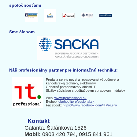
spoločnosťami
Sme členom
Náš profesionálny partner pre informačnú techniku:
Predaj a servis novej a repasovanej výpočtovej a
kancelárskej techniky, elektroniky
Odborné poradenstvo v oblasti IT
Služby súvisiace s počítačovým spracovaním údajov
Web:
www.itprofessional.sk
E-shop:
obchod.itprofessional.sk
Facebook:
https://www.facebook.com/ITPro.sro
Kontakt
Galanta, Šafárikova 1526
Mobil:
0903 420 794, 0915 841 961