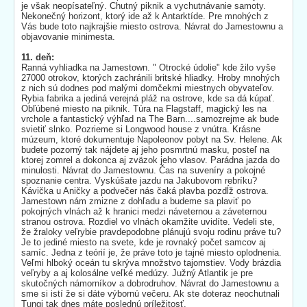
je však neopísateľný. Chutný piknik a vychutnávanie samoty.
Nekonečný horizont, ktorý ide až k Antarktíde. Pre mnohých z
Vás bude toto najkrajšie miesto ostrova. Návrat do Jamestownu a
objavovanie minimesta.
11. deň:
Ranná vyhliadka na Jamestown. " Otrocké údolie" kde žilo vyše
27000 otrokov, ktorých zachránili britské hliadky. Hroby mnohých
z nich sú dodnes pod malými domčekmi miestnych obyvateľov.
Rybia fabrika a jediná verejná pláž na ostrove, kde sa dá kúpať.
Obľúbené miesto na piknik. Túra na Flagstaff, magický les na
vrchole a fantastický výhľad na The Barn....samozrejme ak bude
svietiť slnko. Pozrieme si Longwood house z vnútra. Krásne
múzeum, ktoré dokumentuje Napoleonov pobyt na Sv. Helene. Ak
budete pozorný tak nájdete aj jeho posmrtnú masku, posteľ na
ktorej zomrel a dokonca aj zväzok jeho vlasov. Parádna jazda do
minulosti. Návrat do Jamestownu. Čas na suveníry a pokojné
spoznanie centra. Vyskúšate jazdu na Jakubovom rebríku?
Kávička u Aničky a podvečer nás čaká plavba pozdĺž ostrova.
Jamestown nám zmizne z dohľadu a budeme sa plaviť po
pokojných vlnách až k hranici medzi náveternou a záveternou
stranou ostrova. Rozdiel vo vlnách okamžite uvidíte. Vedeli ste,
že žraloky veľrybie pravdepodobne plánujú svoju rodinu práve tu?
Je to jediné miesto na svete, kde je rovnaký počet samcov aj
samíc. Jedna z teórií je, že práve toto je tajné miesto oplodnenia.
Veľmi hlboký oceán tu skrýva množstvo tajomstiev. Vody brázdia
veľryby a aj kolosálne veľké medúzy. Južný Atlantik je pre
skutočných námorníkov a dobrodruhov. Návrat do Jamestownu a
sme si istí že si dáte výbornú večeru. Ak ste doteraz neochutnali
Tungi tak dnes máte poslednú príležitosť.