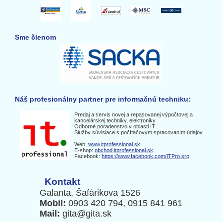
Sme členom
Náš profesionálny partner pre informačnú techniku:
Predaj a servis novej a repasovanej výpočtovej a
kancelárskej techniky, elektroniky
Odborné poradenstvo v oblasti IT
Služby súvisiace s počítačovým spracovaním údajov
Web:
www.itprofessional.sk
E-shop:
obchod.itprofessional.sk
Facebook:
https://www.facebook.com/ITPro.sro
Kontakt
Galanta, Šafárikova 1526
Mobil:
0903 420 794, 0915 841 961
Mail:
gita@gita.sk