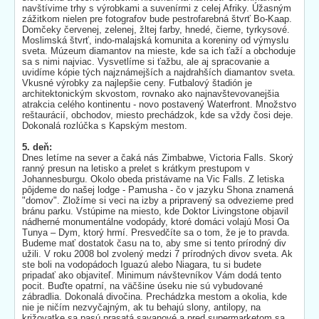
navštívime trhy s výrobkami a suvenírmi z celej Afriky. Úžasným
zážitkom nielen pre fotografov bude pestrofarebná štvrť Bo-Kaap.
Domčeky červenej, zelenej, žltej farby, hnedé, čierne, tyrkysové.
Moslimská štvrť, indo-malajská komunita a koreniny od výmyslu
sveta. Múzeum diamantov na mieste, kde sa ich ťaží a obchoduje
sa s nimi najviac. Vysvetlíme si ťažbu, ale aj spracovanie a
uvidíme kópie tých najznámejších a najdrahších diamantov sveta.
Vkusné výrobky za najlepšie ceny. Futbalový štadión je
architektonickým skvostom, rovnako ako najnavštevovanejšia
atrakcia celého kontinentu - novo postavený Waterfront. Množstvo
reštaurácií, obchodov, miesto prechádzok, kde sa vždy čosi deje.
Dokonalá rozlúčka s Kapským mestom.
5. deň:
Dnes letíme na sever a čaká nás Zimbabwe, Victoria Falls. Skorý
ranný presun na letisko a prelet s krátkym prestupom v
Johannesburgu. Okolo obeda pristávame na Vic Falls. Z letiska
pôjdeme do našej lodge - Pamusha - čo v jazyku Shona znamená
"domov". Zložíme si veci na izby a pripravený sa odvezieme pred
bránu parku. Vstúpime na miesto, kde Doktor Livingstone objavil
nádherné monumentálne vodopády, ktoré domáci volajú Mosi Oa
Tunya – Dym, ktorý hrmí. Presvedčíte sa o tom, že je to pravda.
Budeme mať dostatok času na to, aby sme si tento prírodný div
užili. V roku 2008 bol zvolený medzi 7 prírodných divov sveta. Ak
ste boli na vodopádoch Iguazú alebo Niagara, tu si budete
pripadať ako objaviteľ. Minimum návštevníkov Vám dodá tento
pocit. Buďte opatrní, na väčšine úseku nie sú vybudované
zábradlia. Dokonalá divočina. Prechádzka mestom a okolia, kde
nie je ničím nezvyčajným, ak tu behajú slony, antilopy, na
križovatke sa pasú prasatá savanové a pred supermarketom sa