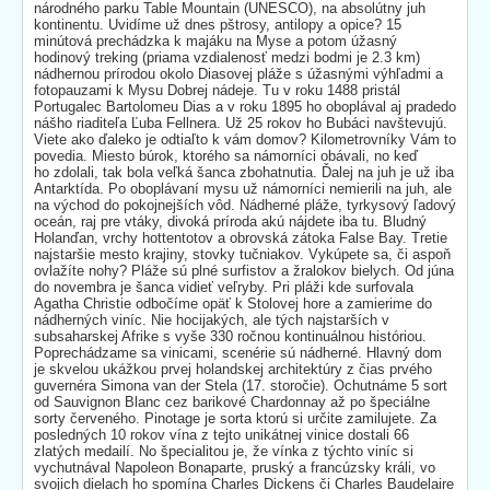
národného parku Table Mountain (UNESCO), na absolútny juh
kontinentu. Uvidíme už dnes pštrosy, antilopy a opice? 15
minútová prechádzka k majáku na Myse a potom úžasný
hodinový treking (priama vzdialenosť medzi bodmi je 2.3 km)
nádhernou prírodou okolo Diasovej pláže s úžasnými výhľadmi a
fotopauzami k Mysu Dobrej nádeje. Tu v roku 1488 pristál
Portugalec Bartolomeu Dias a v roku 1895 ho oboplával aj pradedo
nášho riaditeľa Ľuba Fellnera. Už 25 rokov ho Bubáci navštevujú.
Viete ako ďaleko je odtiaľto k vám domov? Kilometrovníky Vám to
povedia. Miesto búrok, ktorého sa námorníci obávali, no keď
ho zdolali, tak bola veľká šanca zbohatnutia. Ďalej na juh je už iba
Antarktída. Po oboplávaní mysu už námorníci nemierili na juh, ale
na východ do pokojnejších vôd. Nádherné pláže, tyrkysový ľadový
oceán, raj pre vtáky, divoká príroda akú nájdete iba tu. Bludný
Holanďan, vrchy hottentotov a obrovská zátoka False Bay. Tretie
najstaršie mesto krajiny, stovky tučniakov. Vykúpete sa, či aspoň
ovlažíte nohy? Pláže sú plné surfistov a žralokov bielych. Od júna
do novembra je šanca vidieť veľryby. Pri pláži kde surfovala
Agatha Christie odbočíme opäť k Stolovej hore a zamierime do
nádherných viníc. Nie hocijakých, ale tých najstarších v
subsaharskej Afrike s vyše 330 ročnou kontinuálnou históriou.
Poprechádzame sa vinicami, scenérie sú nádherné. Hlavný dom
je skvelou ukážkou prvej holandskej architektúry z čias prvého
guvernéra Simona van der Stela (17. storočie). Ochutnáme 5 sort
od Sauvignon Blanc cez barikové Chardonnay až po špeciálne
sorty červeného. Pinotage je sorta ktorú si určite zamilujete. Za
posledných 10 rokov vína z tejto unikátnej vinice dostali 66
zlatých medailí. No špecialitou je, že vínka z týchto viníc si
vychutnával Napoleon Bonaparte, pruský a francúzsky králi, vo
svojich dielach ho spomína Charles Dickens či Charles Baudelaire