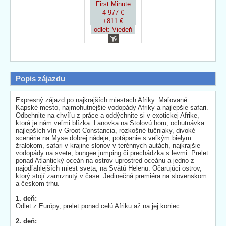
First Minute
4 977 €
+811 €
odlet: Viedeň
Popis zájazdu
Expresný zájazd po najkrajších miestach Afriky. Maľované
Kapské mesto, najmohutnejšie vodopády Afriky a najlepšie safari.
Odbehnite na chvíľu z práce a oddýchnite si v exotickej Afrike,
ktorá je nám veľmi blízka. Lanovka na Stolovú horu, ochutnávka
najlepších vín v Groot Constancia, rozkošné tučniaky, divoké
scenérie na Myse dobrej nádeje, potápanie s veľkým bielym
žralokom, safari v krajine slonov v terénnych autách, najkrajšie
vodopády na svete, bungee jumping či prechádzka s levmi. Prelet
ponad Atlantický oceán na ostrov uprostred oceánu a jedno z
najodľahlejších miest sveta, na Svätú Helenu. Očarujúci ostrov,
ktorý stojí zamrznutý v čase. Jedinečná premiéra na slovenskom
a českom trhu.
1. deň:
Odlet z Európy, prelet ponad celú Afriku až na jej koniec.
2. deň: