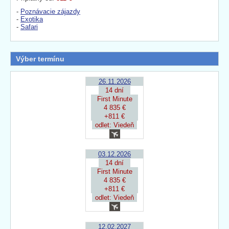
-
Poznávacie zájazdy
-
Exotika
-
Safari
Výber termínu
26.11.2026
14 dní
First Minute
4 835 €
+811 €
odlet: Viedeň
03.12.2026
14 dní
First Minute
4 835 €
+811 €
odlet: Viedeň
12.02.2027