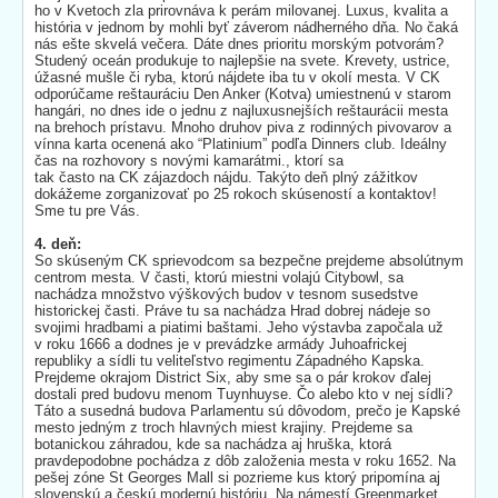
ho v Kvetoch zla prirovnáva k perám milovanej. Luxus, kvalita a
história v jednom by mohli byť záverom nádherného dňa. No čaká
nás ešte skvelá večera. Dáte dnes prioritu morským potvorám?
Studený oceán produkuje to najlepšie na svete. Krevety, ustrice,
úžasné mušle či ryba, ktorú nájdete iba tu v okolí mesta. V CK
odporúčame reštauráciu Den Anker (Kotva) umiestnenú v starom
hangári, no dnes ide o jednu z najluxusnejších reštaurácii mesta
na brehoch prístavu. Mnoho druhov piva z rodinných pivovarov a
vínna karta ocenená ako “Platinium” podľa Dinners club. Ideálny
čas na rozhovory s novými kamarátmi., ktorí sa
tak často na CK zájazdoch nájdu. Takýto deň plný zážitkov
dokážeme zorganizovať po 25 rokoch skúseností a kontaktov!
Sme tu pre Vás.
4. deň:
So skúseným CK sprievodcom sa bezpečne prejdeme absolútnym
centrom mesta. V časti, ktorú miestni volajú Citybowl, sa
nachádza množstvo výškových budov v tesnom susedstve
historickej časti. Práve tu sa nachádza Hrad dobrej nádeje so
svojimi hradbami a piatimi baštami. Jeho výstavba započala už
v roku 1666 a dodnes je v prevádzke armády Juhoafrickej
republiky a sídli tu veliteľstvo regimentu Západného Kapska.
Prejdeme okrajom District Six, aby sme sa o pár krokov ďalej
dostali pred budovu menom Tuynhuyse. Čo alebo kto v nej sídli?
Táto a susedná budova Parlamentu sú dôvodom, prečo je Kapské
mesto jedným z troch hlavných miest krajiny. Prejdeme sa
botanickou záhradou, kde sa nachádza aj hruška, ktorá
pravdepodobne pochádza z dôb založenia mesta v roku 1652. Na
pešej zóne St Georges Mall si pozrieme kus ktorý pripomína aj
slovenskú a českú modernú históriu. Na námestí Greenmarket