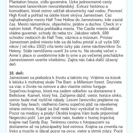
Plantation house, sídlo guvernéra. Úzke jednosmerné cesty
lemované ľanovníkom novozélandský. Exkurz históriou a
komoditami, ktoré ostrov udržali ekonomicky nad vodou. Pevnosť
High Knoll a pohľad na údolie ktoré skrýva Jamestown. Cez
najľudnatejšie mesto Half Tree Hollow do Jamestownu, kde zastal
čas. Mesto námorníkov, objaviteľov, pirátov a duchov. Check in v
našom hoteli. Pešia prehliadka mesta. The Castle miesto odkiaľ
vládne guvernér, schody do neba tzv. Jakubov rebrík, 699
schodov vedúcich do Half Tree, väznica a múzeum. Prístav
Jamestown jediné miesto kde sa dá loďou pristáť a už vyše 500
rokov ( od roku 1502) víta tento úzky pás zeme návštevníkov Sv.
Heleny. Stále nemôžeme uveriť že sme tu. Na skvelej večeri v
Anne´s place si uvedomíme kde to sme a po večernej prechádzke
Jamestownom uveríte všetkému. Zajtra nás čaká ďalší úžasný
deň.
10. deň:
Jamestown sa prebúdza k životu a takisto my. Vrátime sa kúsok
k letisku k mohutnej skale The Barn a Millenium forest. Dozviete
sa viac o živote na ostrove a ako vlastne ostrov funguje.
Sopečnou krajinou, ktorá ma sedem odtieňov sa dostaneme k
Bellstone. Kameň, ktorý hrá. Zažijeme dážď, vietor, horúce slnko,
ostrov bude mať rozličné nálady. Lesom ľanovníku prejdeme na
Sandy bay beach, nádhernú čiernu sopečnú pláž na náveternej
strane ostrova. Kúpať sa žiaľ nedá hoci vyskúšať to môžete.
Pozor na medúzy a prúdy! Okolitá krajina Vám bude pripomínať
Negevskú púšť. Len pár minút nato, budete v hustej tropickej
krajine nad Sandy Bay. Terénnou cestou s fotopauzami sa
dostaneme až na juhozápadný bod ostrova. Krajina sa zmenila na
Írsko a musíte si dávať pozor na ovce, vietor a strmé zrázy. Pocit