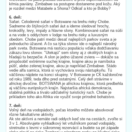
kŕmia paviány. Zimbabwe sa postupne dostaneme pod kožu. Aký
je rozdiel medzi Matabele a Shona? Odkiaľ a kto je Bobby?
6. deň:
Safari. Celodenné safari v Botswane na brehu rieky Chobe.
Sadneme do štýlových safari áut a ideme sledovať hrochy,
krokodíly, levy, impaly a hlavne slony. Kombinované safari na súši
a na vode s oddychom v lodge na brehu rieky a luxusným
obedom. Chobe patrí medzi desať najlepších parkov sveta a je
jednoducho úžasné. A čo sa týka slonov ide o najlepší národný
park sveta. Botswana má rastúcu populáciu vďaka dodržiavaniu
zákazu lovu slonov. "Utekajú" sem slony aj z okolitých krajín a
hľadajú tu bezpečie. A slon je jedno úžasné zviera — dokáže sa
prispôsobiť extrémne suchej krajine, krajine akou je namíbska
púšť, alebo zelenej krajine, akou je napríklad Zimbabwe. Stádo
vedie alfa samica, ktorá si vychováva svoju nástupkyňu. Tú
väčšinou nájdete na konci skupiny. V Botswane je CK každoročne
od roku 1989, teda dlho pred ostatnými. Celý deň strávime v
africkej divočine. BOTSWANA je africkou krajinou, ktorá predbehla
aj väčšinu európskych krajín. Najstaršia africká demokracia,
stabilná politika a trvalo udržateľný turistický ruch. Chobe je
príkladom toho ako Afrika vie využiť svoje prírodné bohatstvo.
7. deň:
Voľný deň na vodopádoch, počas ktorého môžete absolvovať
rôzne fakultatívne aktivity.
Ak ste aktívni a nemáte radi oddych keď ste na cestách, zvoľte si
3 v 1. Absolvujete vyhliadkový let vrtuľníkom ponad vodopády,
stretnutie s levmi v súkromnej rezervácií a budete sa pri západe