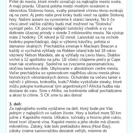
Prílet do mesta, ktoré mnohí označujú za najkrajšie mesto sveta.
A majú pravdu. Úžasná poloha medzi modrým oceánom a
obrovskou Stolovou horou, svahy porastené vínnou révou evokujú
raj na zemi. Aj preto naše prvé kroky budú viesť na úpätie Stolovej
hory. Našimi autami sa vyvezieme k stanici lanovky, No tí čo
chcú uloviť väčšie zážitky budú mať možnosť na “Stolovku”
vystúpiť pešo. CK pozná najlepší turistický chodník a vy sa
dotknete úžasnej prírody v strede 3 miliónového mesta. Na výstup
máte 2 hodinky. CK rekord je 52 minút. Lanovkári sa na vrchole
hodinku poprechádzajú, dajú si výbornú kávičku, pofotia si
damanov skalných. Prechádzka smeruje k Maclears Beacon a
každý si vychutná výhľady na Robben island kde bol 18 rokov
väznený Nelson Mandela, ale aj výhľady na Leviu hlavu, Diablov
vrchol a 12 apoštolov na juhu. Už všetci chápeme prečo je Cape
town tak oceňovaný. Spoločne sa zvezieme panoramatickou,
otočnou lanovkou dole. Ubytovanie v absolútnom centre mesta.
Večer prechádzka so sprievodcom najdlhšou ulicou mesta plnou
historických viktoriánskych domov. Ochutnáte na večeru tanier s
ražniči z pštrosa, krokodíla, kudu? Alebo vyskúšate steaky, ktoré
môžu pokojne konkurovať tým argentínskym? Africká hudba nás
dostane do varu. Sme v Afrike, na kontinente odkiaľ pochádzame
a akosi to cítime. S CK sme tu ako doma!
3. deň:
Za najkrajšieho svetla vyrážame na deň, ktorý bude pre Vás
jedným z najlepších vo vašom živote. Hory a búrlivé more 50 km
južne z Kapského mesta. Uškatce, tučniaky a hrozno plné cukru,
ktoré tvorí úžasné vína. Kapské mesto a jeho okolie má úžasnú
mikroklímu. Zátoky, kde bolo prekladisko dreva (Hout Bay),
zátoky známe samovraždou desiatok veľrýb, mierime do