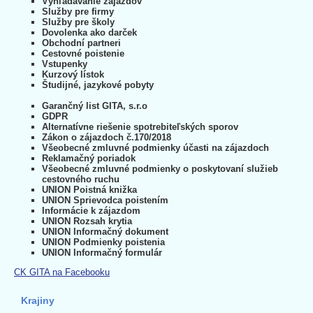
Vyhľadávanie zájazdov
Služby pre firmy
Služby pre školy
Dovolenka ako darček
Obchodní partneri
Cestovné poistenie
Vstupenky
Kurzový lístok
Študijné, jazykové pobyty
Garančný list GITA, s.r.o
GDPR
Alternatívne riešenie spotrebiteľských sporov
Zákon o zájazdoch č.170/2018
Všeobecné zmluvné podmienky účasti na zájazdoch
Reklamačný poriadok
Všeobecné zmluvné podmienky o poskytovaní služieb
cestovného ruchu
UNION Poistná knižka
UNION Sprievodca poistením
Informácie k zájazdom
UNION Rozsah krytia
UNION Informačný dokument
UNION Podmienky poistenia
UNION Informačný formulár
CK GITA na Facebooku
Krajiny