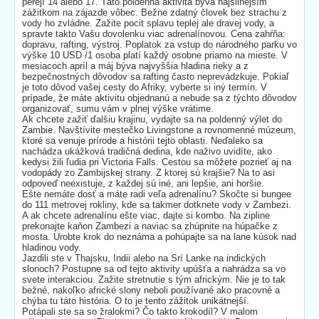
perejí 14 alebo 17. Táto poldenná aktivita býva najsilnejším
zážitkom na zájazde vôbec. Bežne zdatný človek bez strachu z
vody ho zvládne. Zažite pocit splavu teplej ale dravej vody, a
spravte takto Vašu dovolenku viac adrenalínovou. Cena zahŕňa:
dopravu, rafting, výstroj. Poplatok za vstup do národného parku vo
výške 10 USD /1 osoba platí každý osobne priamo na mieste. V
mesiacoch apríl a máj býva najvyššia hladina rieky a z
bezpečnostných dôvodov sa rafting často neprevádzkuje. Pokiaľ
je toto dôvod vašej cesty do Afriky, vyberte si iný termín. V
prípade, že máte aktivitu objednanú a nebude sa z týchto dôvodov
organizovať, sumu vám v plnej výške vrátime.
Ak chcete zažiť ďalšiu krajinu, vydajte sa na poldenný výlet do
Zambie. Navštívite mestečko Livingstone a rovnomenné múzeum,
ktoré sa venuje prírode a histórii tejto oblasti. Neďaleko sa
nachádza ukážková tradičná dedina, kde naživo uvidíte, ako
kedysi žili ľudia pri Victoria Falls. Cestou sa môžete pozrieť aj na
vodopády zo Zambijskej strany. Z ktorej sú krajšie? Na to asi
odpoveď neexistuje, z každej sú iné, ani lepšie, ani horšie.
Ešte nemáte dosť a máte radi veľa adrenalínu? Skočte si bungee
do 111 metrovej rokliny, kde sa takmer dotknete vody v Zambezi.
A ak chcete adrenalínu ešte viac, dajte si kombo. Na zipline
prekonajte kaňon Zambezi a naviac sa zhúpnite na húpačke z
mosta. Urobte krok do neznáma a pohúpajte sa na lane kúsok nad
hladinou vody.
Jazdili ste v Thajsku, Indii alebo na Srí Lanke na indických
slonoch? Postupne sa od tejto aktivity upúšťa a nahrádza sa vo
svete interakciou. Zažite stretnutie s tým africkým. Nie je to tak
bežné, nakoľko africké slony neboli používané ako pracovné a
chýba tu táto história. O to je tento zážitok unikátnejší.
Potápali ste sa so žralokmi? Čo takto krokodíl? V malom