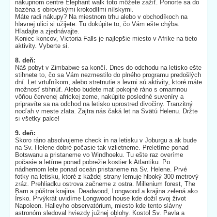
nákupnom centre Elephant walk toto môžete zažiť. Ponorte sa do
bazéna s obrovskými krokodílmi nílskymi.
Máte radi nákupy? Na miestnom trhu alebo v obchodíkoch na
hlavnej ulici si užijete. Tu dokúpite to, čo Vám ešte chýba.
Hľadajte a zjednávajte.
Koniec koncov, Victoria Falls je najlepšie miesto v Afrike na tieto
aktivity. Vyberte si.
8. deň:
Náš pobyt v Zimbabwe sa končí. Dnes do odchodu na letisko ešte
stihnete to, čo sa Vám nezmestilo do plného programu predošlých
dní. Let vrtuľníkom, alebo stretnutie s levmi sú aktivity, ktoré máte
možnosť stihnúť. Alebo budete mať pokojné ráno s omamnou
vôňou červenej africkej zeme, nakúpite posledné suveníry a
pripravíte sa na odchod na letisko uprostred divočiny. Tranzitný
nocľah v meste zlata. Zajtra nás čaká let na Svätú Helenu. Držte
si všetky palce!
9. deň:
Skoro ráno absolvujeme check in na letisku v Joburgu a ak bude
na Sv. Helene dobré počasie tak vzlietneme. Preletíme ponad
Botswanu a pristaneme vo Windhoeku. Tu ešte raz overíme
počasie a letíme ponad pobrežie kostier k Atlantiku. Po
nádhernom lete ponad oceán pristaneme na Sv. Helene. Prvé
fotky na letisku, ktoré z každej strany lemuje hlboký 300 metrový
zráz. Prehliadku ostrova začneme z ostra. Millenium forest, The
Barn a púštna krajina. Deadwood, Longwood a krajina zelená ako
Írsko. Prvýkrát uvidíme Longwood house kde dožil svoj život
Napoleon. Halleyho observatórium, miesto kde tento slávny
astronóm sledoval hviezdy južnej oblohy. Kostol Sv. Pavla a