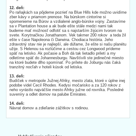
12. deň:
Po raňajkách sa pôjdeme pozrieť na Blue Hills kde možno uvidíme
zber kávy v priamom prenose. Na búrskom cintoríne si
spomenieme na Búrov a vzdialené anglo-búrske vojny. Zastavíme
sa v Plantation house a ak bude ešte stále medzi nami tak
budeme mať možnosť odfotiť sa s najstarším žijúcim tvorom na
svete. Korytnačkou Jonathanom. Vek takmer 200 rokov a teda žil
ešte v čase Napoleona či Darwina. Chodiaca história. Jeho
zdravotný stav nie je najlepší, ale dúfame, že ešte si našu planétu
užije. S Helenou sa rozlúčime a cestou cez Longwood prídeme
späť na letisko. Ak počasie a Boh dá tak lietadlo priletí a my
odletíme späť do Johannesburgu. Navštívili ste jedinečné miesto
na ktoré budete dlho spomínať. Po prílete do Joburgu nás čaká
tranzitný nocľah v hoteli kúsok od letiska.
13. deň:
Budíček v metropole Južnej Afriky, mesto zlata, ktoré v úplne inej
podobe videl Cecil Rhodes. Kedysi močarisko a za 120 rokov z
neho vyrástlo najväčšie mesto Afriky južne od rovníka. Posledné
suveníry a odlet domov na palube Emirates.
14. deň:
Návrat domov a zdieľanie zážitkov s rodinou.