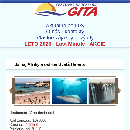
Aktuálne ponuky
O nás - kontakty
Vlastné zájazdy a výlety
LETO 2026 - Last Minute - AKCIE
3x naj Afriky a ostrov Svätá Helena
Destinácia: Viac destinácií
Kód zájazdu: 1373837
Cena od:
4 835 €
Príplatky od:
811 €