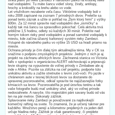
slnka plaviť po rieke Zambezi v národnom parku na kľudnej rieke
nad vodopádmi. Tu máte šancu vidieť slony, žirafy, antilopy,
hrochy a krokodíly na brehu alebo vo vode.
Let vrtuľníkom nezaberie veľa času. Viktóriine vodopády boli v
roku 2008 zapísané na zoznam 7 prírodných divov. Preleťte sa
ponad tento zázrak a užite si pohľad na „Dym ktorý hrmí“ z výšky
600m. Za 12 minút spravíte nad vodopádmi dve „osmičky“ a
každý tak má šancu sa spravodlivo pokochať. Celá aktivita trvá
približne 1,5 hodinu, odlety sú každých 30 minút. Poletíte nad
horným tokom rieky pred vodopádmi a ponad samotné vodopády k
miestu, kde začína úžasný kaňonový systém rieky Zambezi.
Vstupné do národného parku vo výške 15 USD sa hradí priamo na
mieste.
Ochrana prírody je čím ďalej tým aktuálnejšia téma. My v CK sa
snažíme o podporu zmysluplných projektov. Jedným z nich je aj
projekt na záchranu afrických levov. Záchranná stanica vo Victoria
falls v spolupráci s organizáciou ALERT odchovávajú a pripravujú
levie skupiny na vypustenie do voľnej prírody v Zimbabwe ale aj
inde v Afrike. Pozrite sa zblízka na cieľ projektu, podporte túto
unikátnu aktivitu a zažite stretnutie s levmi zoči-voči. Po jazde v
chránenom aute v tesnej blízkosti levov sa dostanete do
upravenej pozorovateľne, odkiaľ spravíte tie najúžasnejšie fotky
kŕmiacich sa levov. Pozorovateľňa je pod úrovňou terénu a tak
vaše fotografie budú mať unikátny uhol, aký vo voľnej prírode
nedosiahnete. A navyše, títo majestátni páni savany budú od vás
len na pár metrov. Dokonalý zážitok.
Splavovanie rieky Zambezi je považované za najdivokejší
komerčný rafting na svete. To znamená, že je určený takmer pre
každého. Množstvo perejí a kilometrov prejdených za jeden deň
určuje hladina rieky. Zážitok je však garantovaný, či prejdete