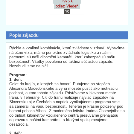
+975 €
odlet: Viedeň
Popis zájazdu
Rýchla a kvalitná kombinácia, ktorú zvládnete v zdraví. Vybavíme
náročné víza, máme perfektne zvládnutú logistiku a našimi
partnermi sú naši dlhoroční kamaráti, ktorí zabezpečujú našu
bezpečnosť. Všetky povolenia sú taktiež súčasťou zájazdu.
Nezabudli sme na nič!
Program:
1. deň:
Odlet do krajín, o ktorých sa hovorí. Putujeme po stopách
Alexandra Macedónskeho a vy si môžete pustiť ako motiváciu
podcast, autora tohoto zájazdu. Pristávame v hlavnom meste
Iránu, v Teheráne. CK do Iránu realizuje najviac zájazdov na
Slovensku aj v Čechách a napriek vynikajúcemu programu sme
sa zamerali na vašu bezpečnosť. Teherán je krásne položený pod
horami pohoria Alborz. Z moderného letiska Imáma Chomejního sa
do tridsať kilometrov vzdialeného centra presúvame prenajatou
dopravou s našimi kamarátmi, s ktorými spolupracujeme
desaťročia.
2. deň: