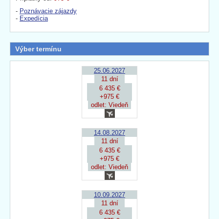
-
Poznávacie zájazdy
-
Expedícia
Výber termínu
25.06.2027
11 dní
6 435 €
+975 €
odlet: Viedeň
14.08.2027
11 dní
6 435 €
+975 €
odlet: Viedeň
10.09.2027
11 dní
6 435 €