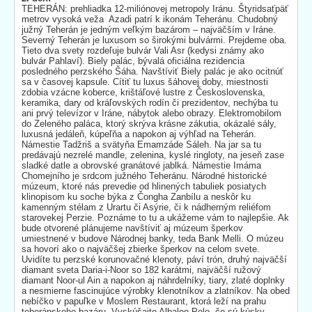
TEHERÁN: prehliadka 12-miliónovej metropoly Iránu. Štyridsaťpäť
metrov vysoká veža Azadi patrí k ikonám Teheránu. Chudobný
južný Teherán je jedným veľkým bazárom – najväčším v Iráne.
Severný Teherán je luxusom so širokými bulvármi. Prejdeme oba.
Tieto dva svety rozdeľuje bulvár Vali Asr (kedysi známy ako
bulvár Pahlaví). Biely palác, bývalá oficiálna rezidencia
posledného perzského Šáha. Navštíviť Biely palác je ako ocitnúť
sa v časovej kapsule. Cítiť tu luxus šáhovej doby, miestnosti
zdobia vzácne koberce, krištáľové lustre z Československa,
keramika, dary od kráľovských rodín či prezidentov, nechýba tu
ani prvý televízor v Iráne, nábytok alebo obrazy. Elektromobilom
do Zeleného paláca, ktorý skrýva krásne zákutia, okázalé sály,
luxusná jedáleň, kúpeľňa a napokon aj výhľad na Teherán.
Námestie Tadžriš a svätyňa Emamzáde Sáleh. Na jar sa tu
predávajú nezrelé mandle, zelenina, kyslé ringloty, na jeseň zase
sladké datle a obrovské granátové jablká. Námestie Imáma
Chomejního je srdcom južného Teheránu. Národné historické
múzeum, ktoré nás prevedie od hlinených tabuliek posiatych
klinopisom ku soche býka z Čongha Zanbílu a neskôr ku
kamenným stélam z Urartu či Asýrie, či k nádherným reliéfom
starovekej Perzie. Poznáme to tu a ukážeme vám to najlepšie. Ak
bude otvorené plánujeme navštíviť aj múzeum šperkov
umiestnené v budove Národnej banky, teda Bank Melli. O múzeu
sa hovorí ako o najväčšej zbierke šperkov na celom svete.
Uvidíte tu perzské korunovačné klenoty, páví trón, druhý najväčší
diamant sveta Daria-i-Noor so 182 karátmi, najväčší ružový
diamant Noor-ul Ain a napokon aj náhrdelníky, tiary, zlaté doplnky
a nesmierne fascinujúce výrobky klenotníkov a zlatníkov. Na obed
nebíčko v papuľke v Moslem Restaurant, ktorá leží na prahu
teheránskeho bazáru. Vyskúšajte Albaloo Polo, čo sú kúsky