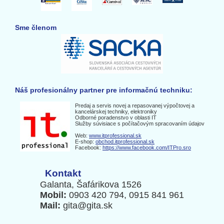
Sme členom
Náš profesionálny partner pre informačnú techniku:
Predaj a servis novej a repasovanej výpočtovej a
kancelárskej techniky, elektroniky
Odborné poradenstvo v oblasti IT
Služby súvisiace s počítačovým spracovaním údajov
Web:
www.itprofessional.sk
E-shop:
obchod.itprofessional.sk
Facebook:
https://www.facebook.com/ITPro.sro
Kontakt
Galanta, Šafárikova 1526
Mobil:
0903 420 794, 0915 841 961
Mail:
gita@gita.sk