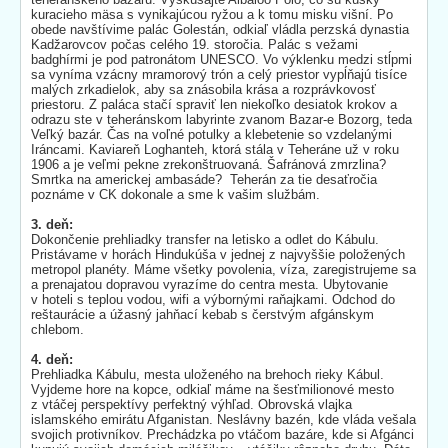
kuracieho mäsa s vynikajúcou ryžou a k tomu misku višní. Po
obede navštívime palác Golestán, odkiaľ vládla perzská dynastia
Kadžarovcov počas celého 19. storočia. Palác s vežami
badghírmi je pod patronátom UNESCO. Vo výklenku medzi stĺpmi
sa vyníma vzácny mramorový trón a celý priestor vypĺňajú tisíce
malých zrkadielok, aby sa znásobila krása a rozprávkovosť
priestoru. Z paláca stačí spraviť len niekoľko desiatok krokov a
odrazu ste v teheránskom labyrinte zvanom Bazar-e Bozorg, teda
Veľký bazár. Čas na voľné potulky a klebetenie so vzdelanými
Iráncami. Kaviareň Loghanteh, ktorá stála v Teheráne už v roku
1906 a je veľmi pekne zrekonštruovaná. Šafránová zmrzlina?
Smrtka na americkej ambasáde? Teherán za tie desaťročia
poznáme v CK dokonale a sme k vašim službám.
3. deň:
Dokončenie prehliadky transfer na letisko a odlet do Kábulu.
Pristávame v horách Hindukúša v jednej z najvyššie položených
metropol planéty. Máme všetky povolenia, víza, zaregistrujeme sa
a prenajatou dopravou vyrazíme do centra mesta. Ubytovanie
v hoteli s teplou vodou, wifi a výbornými raňajkami. Odchod do
reštaurácie a úžasný jahňací kebab s čerstvým afgánskym
chlebom.
4. deň:
Prehliadka Kábulu, mesta uloženého na brehoch rieky Kábul.
Vyjdeme hore na kopce, odkiaľ máme na šesťmilionové mesto
z vtáčej perspektívy perfektný výhľad. Obrovská vlajka
islamského emirátu Afganistan. Neslávny bazén, kde vláda vešala
svojich protivníkov. Prechádzka po vtáčom bazáre, kde si Afgánci