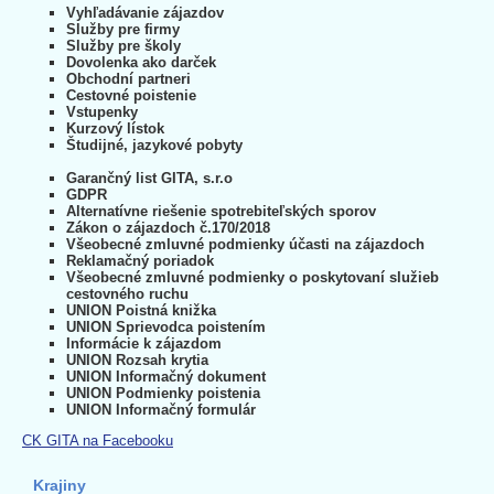
Vyhľadávanie zájazdov
Služby pre firmy
Služby pre školy
Dovolenka ako darček
Obchodní partneri
Cestovné poistenie
Vstupenky
Kurzový lístok
Študijné, jazykové pobyty
Garančný list GITA, s.r.o
GDPR
Alternatívne riešenie spotrebiteľských sporov
Zákon o zájazdoch č.170/2018
Všeobecné zmluvné podmienky účasti na zájazdoch
Reklamačný poriadok
Všeobecné zmluvné podmienky o poskytovaní služieb
cestovného ruchu
UNION Poistná knižka
UNION Sprievodca poistením
Informácie k zájazdom
UNION Rozsah krytia
UNION Informačný dokument
UNION Podmienky poistenia
UNION Informačný formulár
CK GITA na Facebooku
Krajiny