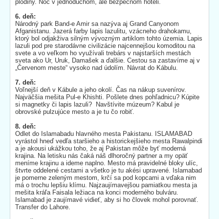
plodiny. Noc v jednoduchom, ale bezpečnom hoteli.
6. deň:
Národný park Band-e Amir sa nazýva aj Grand Canyonom
Afganistanu. Jazerá farby lapis lazulitu, vzácneho drahokamu,
ktorý bol odjakživa silným vývozným artiklom tohto územia. Lapis
lazuli pod pre starodávne civilizácie najcennejšou komoditou na
svete a vo veľkom ho využívali trebárs v najstarších mestách
sveta ako Ur, Uruk, Damašek a ďalšie. Cestou sa zastavíme aj v
„Červenom meste“ vysoko nad údolím. Návrat do Kábulu.
7. deň:
Voľnejší deň v Kábule a jeho okolí. Čas na nákup suvenírov.
Najväčšia mešita Pul-e Khishti. Pošlete dnes pohľadnicu? Kúpite
si magnetky či lapis lazuli? Navštívite múzeum? Kabul je
obrovské pulzujúce mesto a je tu čo robiť.
8. deň:
Odlet do Islamabadu hlavného mesta Pakistanu. ISLAMABAD
vyrástol hneď vedľa staršieho a historickejšieho mesta Rawalpindi
a je akousi ukážkou toho, že aj Pakistan môže byť moderná
krajina. Na letisku nás čaká náš dlhoročný partner a my opäť
meníme krajinu a ideme naplno. Mesto má pravidelné bloky ulíc,
štvrte oddelené cestami a všetko je tu akési upravené. Islamabad
je pomerne zeleným mestom, krčí sa pod kopcami a vďaka nim
má o trochu lepšiu klímu. Najzaujímavejšou pamiatkou mesta ja
mešita kráľa Faisala ležiaca na konci moderného bulváru.
Islamabad je zaujímavé vidieť, aby si ho človek mohol porovnať.
Transfer do Lahore.