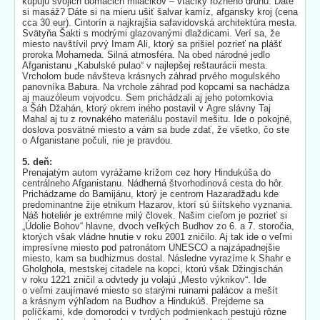
kupujú svojich domácich miláčikov – vtáčiky rôzneho druhu. Dáte
si masáž? Dáte si na mieru ušiť šalvar kamíz, afgansky kroj (cena
cca 30 eur). Cintorín a najkrajšia safavidovská architektúra mesta.
Svätyňa Šakti s modrými glazovanými dlaždicami. Verí sa, že
miesto navštívil prvý Imam Ali, ktorý sa prišiel pozrieť na plášť
proroka Mohameda. Silná atmosféra. Na obed národné jedlo
Afganistanu „Kabulské pulao“ v najlepšej reštaurácii mesta.
Vrcholom bude návšteva krásnych záhrad prvého mogulského
panovníka Babura. Na vrchole záhrad pod kopcami sa nachádza
aj mauzóleum vojvodcu. Sem prichádzali aj jeho potomkovia
a Šáh Džahán, ktorý okrem iného postavil v Agre slávny Taj
Mahal aj tu z rovnakého materiálu postavil mešitu. Ide o pokojné,
doslova posvätné miesto a vám sa bude zdať, že všetko, čo ste
o Afganistane počuli, nie je pravdou.
5. deň:
Prenajatým autom vyrážame krížom cez hory Hindukúša do
centrálneho Afganistanu. Nádherná štvorhodinová cesta do hôr.
Prichádzame do Bamijánu, ktorý je centrom Hazaradžadu kde
predominantne žije etnikum Hazarov, ktorí sú šiítskeho vyznania.
Náš hoteliér je extrémne milý človek. Našim cieľom je pozrieť si
„Údolie Bohov“ hlavne, dvoch veľkých Budhov zo 6. a 7. storočia,
ktorých však vládne hnutie v roku 2001 zničilo. Aj tak ide o veľmi
impresívne miesto pod patronátom UNESCO a najzápadnejšie
miesto, kam sa budhizmus dostal. Následne vyrazíme k Shahr e
Gholghola, mestskej citadele na kopci, ktorú však Džingischán
v roku 1221 zničil a odvtedy ju volajú „Mesto výkrikov“. Ide
o veľmi zaujímavé miesto so starými ruinami palácov a mešít
a krásnym výhľadom na Budhov a Hindukúš. Prejdeme sa
políčkami, kde domorodci v tvrdých podmienkach pestujú rôzne