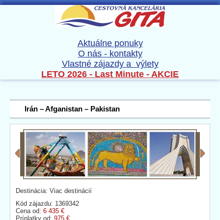
Aktuálne ponuky
O nás - kontakty
Vlastné zájazdy a výlety
LETO 2026 - Last Minute - AKCIE
Irán – Afganistan – Pakistan
Destinácia: Viac destinácií
Kód zájazdu: 1369342
Cena od:
6 435 €
Príplatky od:
975 €