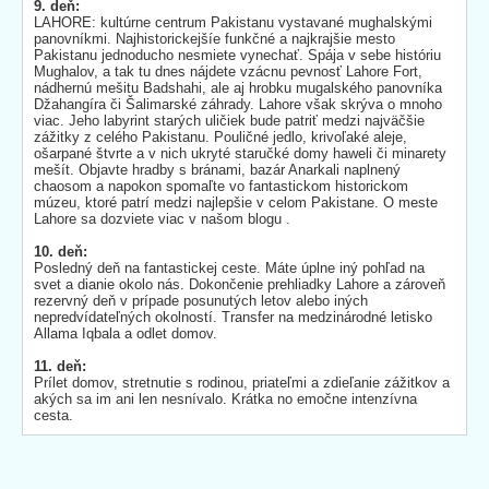
9. deň:
LAHORE: kultúrne centrum Pakistanu vystavané mughalskými
panovníkmi. Najhistorickejšíe funkčné a najkrajšie mesto
Pakistanu jednoducho nesmiete vynechať. Spája v sebe históriu
Mughalov, a tak tu dnes nájdete vzácnu pevnosť Lahore Fort,
nádhernú mešitu Badshahi, ale aj hrobku mugalského panovníka
Džahangíra či Šalimarské záhrady. Lahore však skrýva o mnoho
viac. Jeho labyrint starých uličiek bude patriť medzi najväčšie
zážitky z celého Pakistanu. Pouličné jedlo, krivoľaké aleje,
ošarpané štvrte a v nich ukryté staručké domy haweli či minarety
mešít. Objavte hradby s bránami, bazár Anarkali naplnený
chaosom a napokon spomaľte vo fantastickom historickom
múzeu, ktoré patrí medzi najlepšie v celom Pakistane. O meste
Lahore sa dozviete viac v našom blogu .
10. deň:
Posledný deň na fantastickej ceste. Máte úplne iný pohľad na
svet a dianie okolo nás. Dokončenie prehliadky Lahore a zároveň
rezervný deň v prípade posunutých letov alebo iných
nepredvídateľných okolností. Transfer na medzinárodné letisko
Allama Iqbala a odlet domov.
11. deň:
Prílet domov, stretnutie s rodinou, priateľmi a zdieľanie zážitkov a
akých sa im ani len nesnívalo. Krátka no emočne intenzívna
cesta.