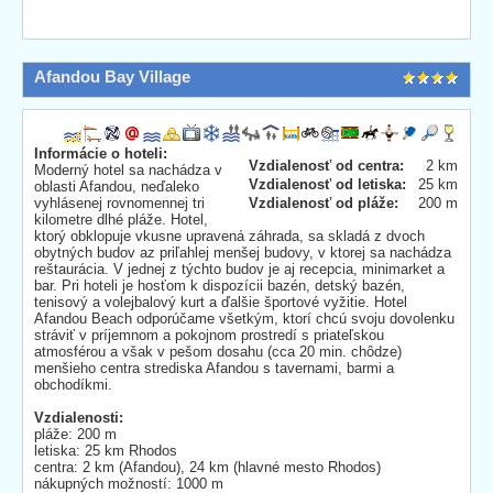
Afandou Bay Village
Informácie o hoteli:
Vzdialenosť od centra:
2 km
Moderný hotel sa nachádza v
Vzdialenosť od letiska:
25 km
oblasti Afandou, neďaleko
vyhlásenej rovnomennej tri
Vzdialenosť od pláže:
200 m
kilometre dlhé pláže. Hotel,
ktorý obklopuje vkusne upravená záhrada, sa skladá z dvoch
obytných budov az priľahlej menšej budovy, v ktorej sa nachádza
reštaurácia. V jednej z týchto budov je aj recepcia, minimarket a
bar. Pri hoteli je hosťom k dispozícii bazén, detský bazén,
tenisový a volejbalový kurt a ďalšie športové vyžitie. Hotel
Afandou Beach odporúčame všetkým, ktorí chcú svoju dovolenku
stráviť v príjemnom a pokojnom prostredí s priateľskou
atmosférou a však v pešom dosahu (cca 20 min. chôdze)
menšieho centra strediska Afandou s tavernami, barmi a
obchodíkmi.
Vzdialenosti:
pláže: 200 m
letiska: 25 km Rhodos
centra: 2 km (Afandou), 24 km (hlavné mesto Rhodos)
nákupných možností: 1000 m