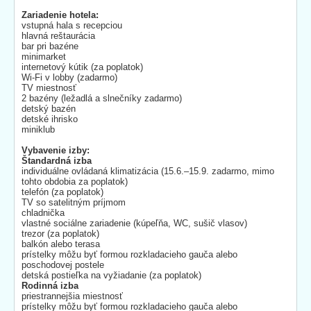
Zariadenie hotela:
vstupná hala s recepciou
hlavná reštaurácia
bar pri bazéne
minimarket
internetový kútik (za poplatok)
Wi-Fi v lobby (zadarmo)
TV miestnosť
2 bazény (ležadlá a slnečníky zadarmo)
detský bazén
detské ihrisko
miniklub
Vybavenie izby:
Štandardná izba
individuálne ovládaná klimatizácia (15.6.–15.9. zadarmo, mimo
tohto obdobia za poplatok)
telefón (za poplatok)
TV so satelitným príjmom
chladnička
vlastné sociálne zariadenie (kúpeľňa, WC, sušič vlasov)
trezor (za poplatok)
balkón alebo terasa
prístelky môžu byť formou rozkladacieho gauča alebo
poschodovej postele
detská postieľka na vyžiadanie (za poplatok)
Rodinná izba
priestrannejšia miestnosť
prístelky môžu byť formou rozkladacieho gauča alebo