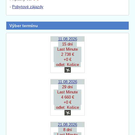
-
Pobytové zájazdy
Výber termínu
11.08.2026
15 dní
Last Minute
2 738 €
+0 €
odlet: Košice
11.08.2026
29 dní
Last Minute
4 660 €
+0 €
odlet: Košice
21.08.2026
8 dní
Last Minute