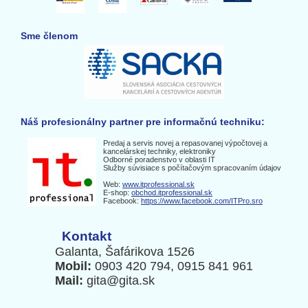
Sme členom
Náš profesionálny partner pre informačnú techniku:
Predaj a servis novej a repasovanej výpočtovej a
kancelárskej techniky, elektroniky
Odborné poradenstvo v oblasti IT
Služby súvisiace s počítačovým spracovaním údajov
Web:
www.itprofessional.sk
E-shop:
obchod.itprofessional.sk
Facebook:
https://www.facebook.com/ITPro.sro
Kontakt
Galanta, Šafárikova 1526
Mobil:
0903 420 794, 0915 841 961
Mail:
gita@gita.sk