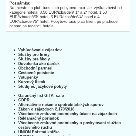
Poznámka:
Na mieste sa platí turistická pobytová taxa. Jej výška závisí od
kategórie hotela: 0,50 EUR/izba/deň/ 1* a 2* hotel, 1,50
EUR/izba/deň/3* hotel, 3 EUR/izba/deň/4* hotel a 4
EUR/izba/deň/5* hotel. Pobytovú taxu platí klient po príchode
priamo na recepcii hotela.
Vyhľadávanie zájazdov
Služby pre firmy
Služby pre školy
Dovolenka ako darček
Obchodní partneri
Cestovné poistenie
Vstupenky
Kurzový lístok
Študijné, jazykové pobyty
Garančný list GITA, s.r.o
GDPR
Alternatívne riešenie spotrebiteľských sporov
Zákon o zájazdoch č.170/2018
Všeobecné zmluvné podmienky účasti na zájazdoch
Reklamačný poriadok
Všeobecné zmluvné podmienky o poskytovaní služieb
cestovného ruchu
UNION Poistná knižka