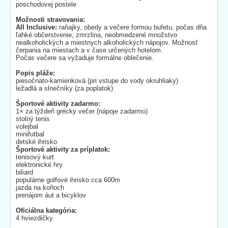
poschodovej postele
Možnosti stravovania:
All Inclusive:
raňajky, obedy a večere formou bufetu, počas dňa
ľahké občerstvenie, zmrzlina, neobmedzené množstvo
nealkoholických a miestnych alkoholických nápojov. Možnosť
čerpania na miestach a v čase určených hotelom.
Počas večere sa vyžaduje formálne oblečenie.
Popis pláže:
piesočnato-kamienková (pri vstupe do vody okruhliaky)
ležadlá a slnečníky (za poplatok)
Športové aktivity zadarmo:
1× za týždeň grécky večer (nápoje zadarmo)
stolný tenis
volejbal
minifutbal
detské ihrisko
Športové aktivity za príplatok:
tenisový kurt
elektronické hry
biliard
populárne golfové ihrisko cca 600m
jazda na koňoch
prenájom áut a bicyklov
Oficiálna kategória:
4 hviezdičky