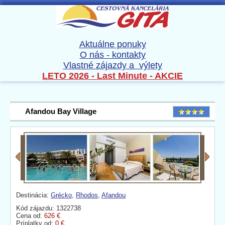
Aktuálne ponuky
O nás - kontakty
Vlastné zájazdy a výlety
LETO 2026 - Last Minute - AKCIE
Afandou Bay Village
Destinácia:
Grécko
,
Rhodos
,
Afandou
Kód zájazdu: 1322738
Cena od:
626 €
Príplatky od:
0 €