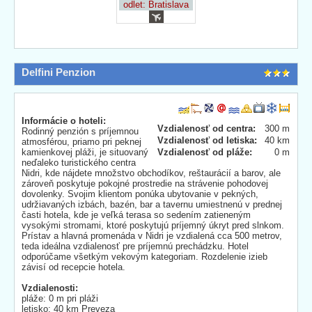
odlet: Bratislava
Delfini Penzion
Informácie o hoteli:
Vzdialenosť od centra:
300 m
Rodinný penzión s príjemnou
Vzdialenosť od letiska:
40 km
atmosférou, priamo pri peknej
kamienkovej pláži, je situovaný
Vzdialenosť od pláže:
0 m
neďaleko turistického centra
Nidri, kde nájdete množstvo obchodíkov, reštaurácií a barov, ale
zároveň poskytuje pokojné prostredie na strávenie pohodovej
dovolenky. Svojim klientom ponúka ubytovanie v pekných,
udržiavaných izbách, bazén, bar a tavernu umiestnenú v prednej
časti hotela, kde je veľká terasa so sedením zatieneným
vysokými stromami, ktoré poskytujú príjemný úkryt pred slnkom.
Prístav a hlavná promenáda v Nidri je vzdialená cca 500 metrov,
teda ideálna vzdialenosť pre príjemnú prechádzku. Hotel
odporúčame všetkým vekovým kategoriam. Rozdelenie izieb
závisí od recepcie hotela.
Vzdialenosti:
pláže: 0 m pri pláži
letisko: 40 km Preveza