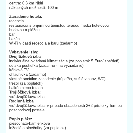
centra: 0.3 km Nidri
nákupných možností: 100 m
Zariadenie hotela:
recepcia
reštaurácia s príjemnou tienistou terasou medzi hotelovou
budovou a plážou
bar
bazén
Wi-Fi v časti recepcia a baru (zadarmo)
Vybavenie izby:
Dvojlôžková izba
individuálne ovládaná klimatizácia (za poplatok 5 Euro/izba/deň)
detská postieľka (zadarmo - na vyžiadanie)
káblová TV
chladnička (zadarmo)
vlastné sociálne zariadenie (kúpeľňa, sušič vlasov, WC)
trezor (za poplatok)
balkón alebo terasa
Trojlôžková izba:
viď dvojlôžková izba
Rodinná izba
viď dvojlôžková izba, v prípade obsadenosti 2+2 prístelky formou
poschodovej postele
Popis pláže:
piesočnato-kamienková
ležadlá a slnečníky (za poplatok)