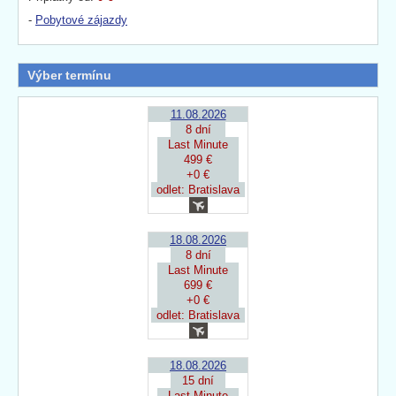
-
Pobytové zájazdy
Výber termínu
11.08.2026
8 dní
Last Minute
499 €
+0 €
odlet: Bratislava
18.08.2026
8 dní
Last Minute
699 €
+0 €
odlet: Bratislava
18.08.2026
15 dní
Last Minute