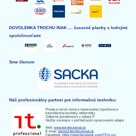
DOVOLENKA TROCHU INAK .... luxusné plavby s lodnými
spoločnosťami
Sme členom
Náš profesionálny partner pre informačnú techniku:
Predaj a servis novej a repasovanej výpočtovej a
kancelárskej techniky, elektroniky
Odborné poradenstvo v oblasti IT
Služby súvisiace s počítačovým spracovaním údajov
Web:
www.itprofessional.sk
E-shop:
obchod.itprofessional.sk
Facebook:
https://www.facebook.com/ITPro.sro