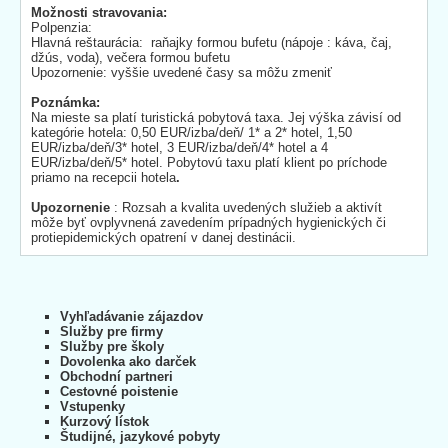
Možnosti stravovania:
Polpenzia:
Hlavná reštaurácia: raňajky formou bufetu (nápoje : káva, čaj,
džús, voda), večera formou bufetu
Upozornenie: vyššie uvedené časy sa môžu zmeniť
Poznámka:
Na mieste sa platí turistická pobytová taxa. Jej výška závisí od
kategórie hotela: 0,50 EUR/izba/deň/ 1* a 2* hotel, 1,50
EUR/izba/deň/3* hotel, 3 EUR/izba/deň/4* hotel a 4
EUR/izba/deň/5* hotel. Pobytovú taxu platí klient po príchode
priamo na recepcii hotela
.
Upozornenie
: Rozsah a kvalita uvedených služieb a aktivít
môže byť ovplyvnená zavedením prípadných hygienických či
protiepidemických opatrení v danej destinácii.
Vyhľadávanie zájazdov
Služby pre firmy
Služby pre školy
Dovolenka ako darček
Obchodní partneri
Cestovné poistenie
Vstupenky
Kurzový lístok
Študijné, jazykové pobyty