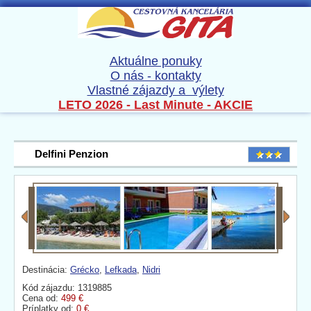
Aktuálne ponuky
O nás - kontakty
Vlastné zájazdy a výlety
LETO 2026 - Last Minute - AKCIE
Delfini Penzion
Destinácia:
Grécko
,
Lefkada
,
Nidri
Kód zájazdu: 1319885
Cena od:
499 €
Príplatky od:
0 €