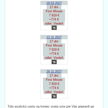
19.03.2027
17 dní
First Minute
7 919 €
+774 €
odlet: Viedeň
12.11.2027
17 dní
First Minute
7 919 €
+774 €
odlet: Viedeň
26.11.2027
17 dní
First Minute
7 919 €
+774 €
odlet: Viedeň
Túto exotickú cestu na koniec sveta sme pre Vás pripravili po