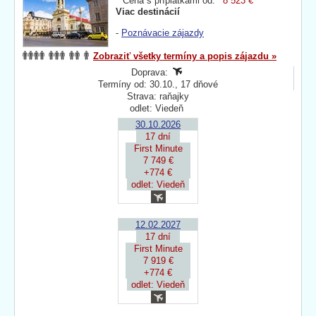
Cena s príplatkami od:
8 523 €
Viac destinácií
-
Poznávacie zájazdy
Zobraziť všetky termíny a popis zájazdu »
Doprava:
Termíny od: 30.10., 17 dňové
Strava: raňajky
odlet: Viedeň
30.10.2026
17 dní
First Minute
7 749 €
+774 €
odlet: Viedeň
12.02.2027
17 dní
First Minute
7 919 €
+774 €
odlet: Viedeň