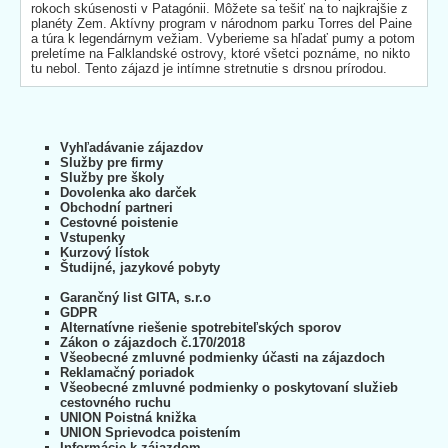
rokoch skúsenosti v Patagónii. Môžete sa tešiť na to najkrajšie z
planéty Zem. Aktívny program v národnom parku Torres del Paine
a túra k legendárnym vežiam. Vyberieme sa hľadať pumy a potom
preletíme na Falklandské ostrovy, ktoré všetci poznáme, no nikto
tu nebol. Tento zájazd je intímne stretnutie s drsnou prírodou.
Vyhľadávanie zájazdov
Služby pre firmy
Služby pre školy
Dovolenka ako darček
Obchodní partneri
Cestovné poistenie
Vstupenky
Kurzový lístok
Študijné, jazykové pobyty
Garančný list GITA, s.r.o
GDPR
Alternatívne riešenie spotrebiteľských sporov
Zákon o zájazdoch č.170/2018
Všeobecné zmluvné podmienky účasti na zájazdoch
Reklamačný poriadok
Všeobecné zmluvné podmienky o poskytovaní služieb
cestovného ruchu
UNION Poistná knižka
UNION Sprievodca poistením
Informácie k zájazdom