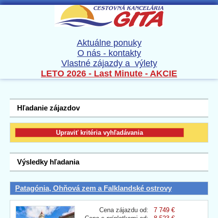
Aktuálne ponuky
O nás - kontakty
Vlastné zájazdy a výlety
LETO 2026 - Last Minute - AKCIE
Hľadanie zájazdov
Výsledky hľadania
Patagónia, Ohňová zem a Falklandské ostrovy
Cena zájazdu od:
7 749 €