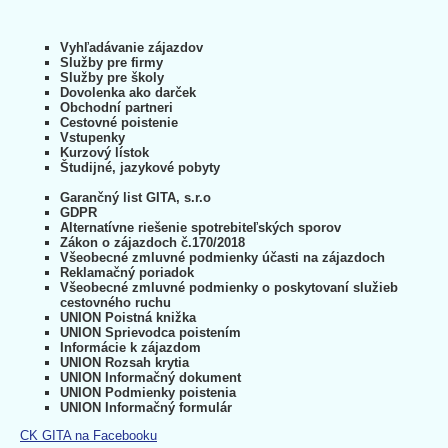
Vyhľadávanie zájazdov
Služby pre firmy
Služby pre školy
Dovolenka ako darček
Obchodní partneri
Cestovné poistenie
Vstupenky
Kurzový lístok
Študijné, jazykové pobyty
Garančný list GITA, s.r.o
GDPR
Alternatívne riešenie spotrebiteľských sporov
Zákon o zájazdoch č.170/2018
Všeobecné zmluvné podmienky účasti na zájazdoch
Reklamačný poriadok
Všeobecné zmluvné podmienky o poskytovaní služieb
cestovného ruchu
UNION Poistná knižka
UNION Sprievodca poistením
Informácie k zájazdom
UNION Rozsah krytia
UNION Informačný dokument
UNION Podmienky poistenia
UNION Informačný formulár
CK GITA na Facebooku