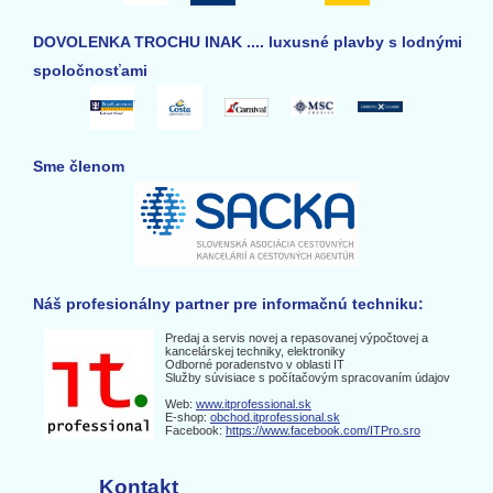
DOVOLENKA TROCHU INAK .... luxusné plavby s lodnými
spoločnosťami
Sme členom
Náš profesionálny partner pre informačnú techniku:
Predaj a servis novej a repasovanej výpočtovej a
kancelárskej techniky, elektroniky
Odborné poradenstvo v oblasti IT
Služby súvisiace s počítačovým spracovaním údajov
Web:
www.itprofessional.sk
E-shop:
obchod.itprofessional.sk
Facebook:
https://www.facebook.com/ITPro.sro
Kontakt