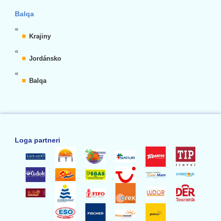
Balqa
«
Krajiny
«
Jordánsko
«
Balqa
Loga partneri