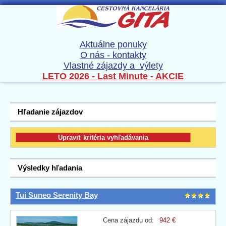
Aktuálne ponuky
O nás - kontakty
Vlastné zájazdy a výlety
LETO 2026 - Last Minute - AKCIE
Hľadanie zájazdov
Výsledky hľadania
Tui Suneo Serenity Bay
Cena zájazdu od:
942 €