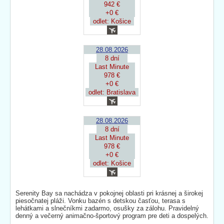
942 €
+0 €
odlet: Košice
28.08.2026
8 dní
Last Minute
978 €
+0 €
odlet: Bratislava
28.08.2026
8 dní
Last Minute
978 €
+0 €
odlet: Košice
Serenity Bay sa nachádza v pokojnej oblasti pri krásnej a širokej
piesočnatej pláži. Vonku bazén s detskou časťou, terasa s
lehátkami a slnečníkmi zadarmo, osušky za zálohu. Pravidelný
denný a večerný animačno-športový program pre deti a dospelých.