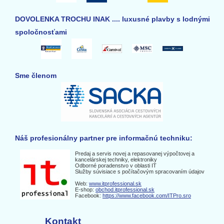
DOVOLENKA TROCHU INAK .... luxusné plavby s lodnými
spoločnosťami
Sme členom
Náš profesionálny partner pre informačnú techniku:
Predaj a servis novej a repasovanej výpočtovej a
kancelárskej techniky, elektroniky
Odborné poradenstvo v oblasti IT
Služby súvisiace s počítačovým spracovaním údajov
Web:
www.itprofessional.sk
E-shop:
obchod.itprofessional.sk
Facebook:
https://www.facebook.com/ITPro.sro
Kontakt