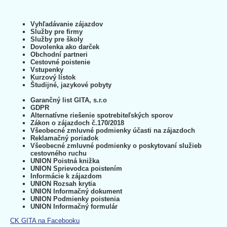
Vyhľadávanie zájazdov
Služby pre firmy
Služby pre školy
Dovolenka ako darček
Obchodní partneri
Cestovné poistenie
Vstupenky
Kurzový lístok
Študijné, jazykové pobyty
Garančný list GITA, s.r.o
GDPR
Alternatívne riešenie spotrebiteľských sporov
Zákon o zájazdoch č.170/2018
Všeobecné zmluvné podmienky účasti na zájazdoch
Reklamačný poriadok
Všeobecné zmluvné podmienky o poskytovaní služieb
cestovného ruchu
UNION Poistná knižka
UNION Sprievodca poistením
Informácie k zájazdom
UNION Rozsah krytia
UNION Informačný dokument
UNION Podmienky poistenia
UNION Informačný formulár
CK GITA na Facebooku