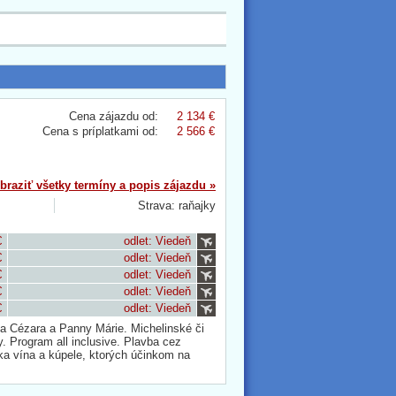
Cena zájazdu od:
2 134 €
Cena s príplatkami od:
2 566 €
braziť všetky termíny a popis zájazdu »
Strava: raňajky
€
odlet: Viedeň
€
odlet: Viedeň
€
odlet: Viedeň
€
odlet: Viedeň
€
odlet: Viedeň
a Cézara a Panny Márie. Michelinské či
. Program all inclusive. Plavba cez
ka vína a kúpele, ktorých účinkom na