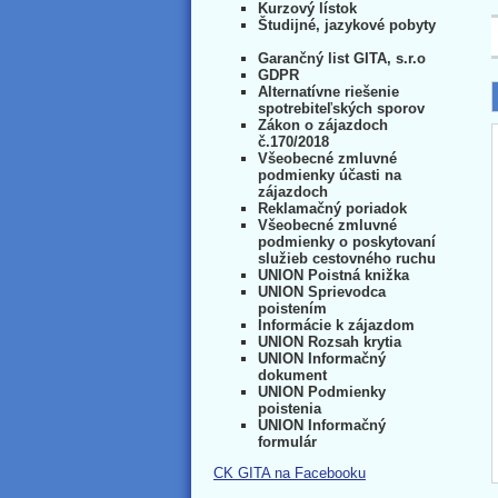
Kurzový lístok
Študijné, jazykové pobyty
Garančný list GITA, s.r.o
GDPR
Alternatívne riešenie
spotrebiteľských sporov
Zákon o zájazdoch
č.170/2018
Všeobecné zmluvné
podmienky účasti na
zájazdoch
Reklamačný poriadok
Všeobecné zmluvné
podmienky o poskytovaní
služieb cestovného ruchu
UNION Poistná knižka
UNION Sprievodca
poistením
Informácie k zájazdom
UNION Rozsah krytia
UNION Informačný
dokument
UNION Podmienky
poistenia
UNION Informačný
formulár
CK GITA na Facebooku