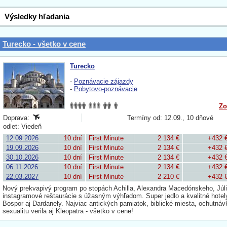
Výsledky hľadania
Turecko - všetko v cene
Turecko
-
Poznávacie zájazdy
-
Pobytovo-poznávacie
Zo
Doprava:
Termíny od: 12.09., 10 dňové
odlet: Viedeň
12.09.2026
10 dní
First Minute
2 134 €
+432 
19.09.2026
10 dní
First Minute
2 134 €
+432 
30.10.2026
10 dní
First Minute
2 134 €
+432 
06.11.2026
10 dní
First Minute
2 134 €
+432 
22.03.2027
10 dní
First Minute
2 210 €
+432 
Nový prekvapivý program po stopách Achilla, Alexandra Macedónskeho, Júli
instagramové reštaurácie s úžasným výhľadom. Super jedlo a kvalitné hotely
Bospor aj Dardanely. Najviac antických pamiatok, biblické miesta, ochutnáv
sexualitu verila aj Kleopatra - všetko v cene!