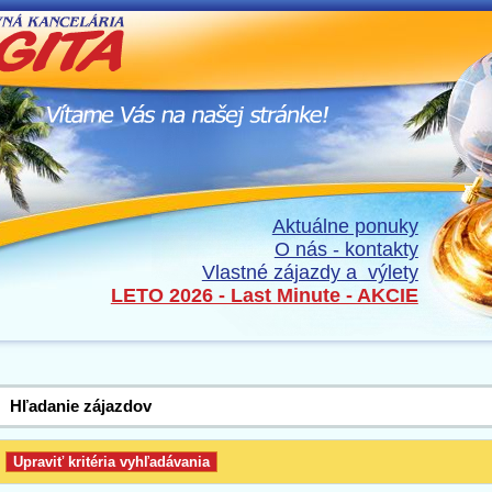
Aktuálne ponuky
O nás - kontakty
Vlastné zájazdy a výlety
LETO 2026 - Last Minute - AKCIE
Hľadanie zájazdov