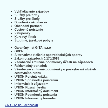
Vyhľadávanie zájazdov
Služby pre firmy
Služby pre školy
Dovolenka ako darček
Obchodní partneri
Cestovné poistenie
Vstupenky
Kurzový lístok
Študijné, jazykové pobyty
Garančný list GITA, s.r.o
GDPR
Alternatívne riešenie spotrebiteľských sporov
Zákon o zájazdoch č.170/2018
Všeobecné zmluvné podmienky účasti na zájazdoch
Reklamačný poriadok
Všeobecné zmluvné podmienky o poskytovaní služieb
cestovného ruchu
UNION Poistná knižka
UNION Sprievodca poistením
Informácie k zájazdom
UNION Rozsah krytia
UNION Informačný dokument
UNION Podmienky poistenia
UNION Informačný formulár
CK GITA na Facebooku