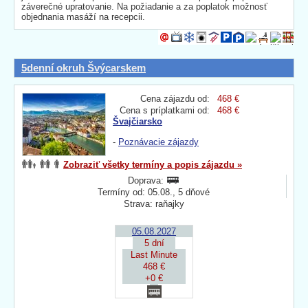
záverečné upratovanie. Na požiadanie a za poplatok možnosť
objednania masáží na recepcii.
5denní okruh Švýcarskem
Cena zájazdu od:
468 €
Cena s príplatkami od:
468 €
Švajčiarsko
-
Poznávacie zájazdy
Zobraziť všetky termíny a popis zájazdu »
Doprava:
Termíny od: 05.08., 5 dňové
Strava: raňajky
05.08.2027
5 dní
Last Minute
468 €
+0 €