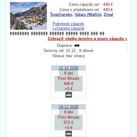
Cena zájazdu od:
449 €
Cena s príplatkami od:
449 €
Švajčiarsko
,
Valais (Wallis)
,
Zinal
-
Pobytové zájazdy
-
Lyžiarske zájazdy
Zobraziť všetky termíny a popis zájazdu »
Doprava:
Termíny od: 12.12., 8 dňové
Strava: bez stravy
12.12.2026
8 dní
First Minute
449 €
+0 €
19.12.2026
8 dní
First Minute
872 €
+0 €