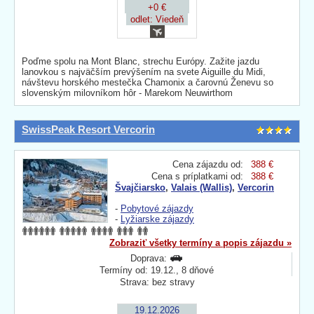
+0 €
odlet: Viedeň
Poďme spolu na Mont Blanc, strechu Európy. Zažite jazdu
lanovkou s najväčším prevýšením na svete Aiguille du Midi,
návštevu horského mestečka Chamonix a čarovnú Ženevu so
slovenským milovníkom hôr - Marekom Neuwirthom
SwissPeak Resort Vercorin
Cena zájazdu od:
388 €
Cena s príplatkami od:
388 €
Švajčiarsko
,
Valais (Wallis)
,
Vercorin
-
Pobytové zájazdy
-
Lyžiarske zájazdy
Zobraziť všetky termíny a popis zájazdu »
Doprava:
Termíny od: 19.12., 8 dňové
Strava: bez stravy
19.12.2026