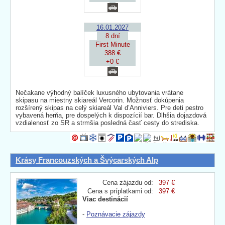
16.01.2027
8 dní
First Minute
388 €
+0 €
Nečakane výhodný balíček luxusného ubytovania vrátane
skipasu na miestny skiareál Vercorin. Možnosť dokúpenia
rozšírený skipas na celý skiareál Val d’Anniviers. Pre deti pestro
vybavená herňa, pre dospelých k dispozícií bar. Dlhšia dojazdová
vzdialenosť zo SR a strmšia posledná časť cesty do strediska.
Krásy Francouzských a Švýcarských Alp
Cena zájazdu od:
397 €
Cena s príplatkami od:
397 €
Viac destinácií
-
Poznávacie zájazdy