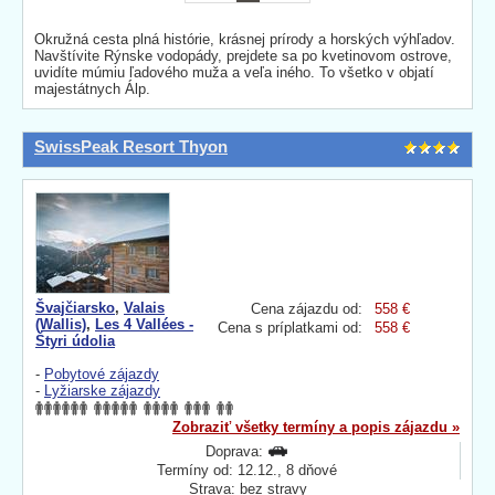
Okružná cesta plná histórie, krásnej prírody a horských výhľadov.
Navštívite Rýnske vodopády, prejdete sa po kvetinovom ostrove,
uvidíte múmiu ľadového muža a veľa iného. To všetko v objatí
majestátnych Álp.
SwissPeak Resort Thyon
Švajčiarsko
,
Valais
Cena zájazdu od:
558 €
(Wallis)
,
Les 4 Vallées -
Cena s príplatkami od:
558 €
Štyri údolia
-
Pobytové zájazdy
-
Lyžiarske zájazdy
Zobraziť všetky termíny a popis zájazdu »
Doprava:
Termíny od: 12.12., 8 dňové
Strava: bez stravy