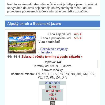
Nechte se okouzlit atmosférou Švýcarských Alp a jezer. Společně
se vydáme do dvou nejznámějších švýcarských měst, lodí se
projedeme po jezerech a čeká nás také projížďka zubačkou.
Alpský okruh a Bodamské jazero
Cena zájazdu od:
495 €
Cena s príplatkami od:
505 €
Viac destinácií
-
Poznávacie zájazdy
-
Turistika
Zobraziť všetky termíny a popis zájazdu »
Doprava:
Termíny od: 09.09., 5 dňové
Strava: raňajky
nástupné miesto: TN, ZH, TT, ZA, PB, PD, NR, BA, NM, BB,
PE, TO, PN, ZV, DnV
09.09.2026
5 dní
Last Minute
495 €
+10 €