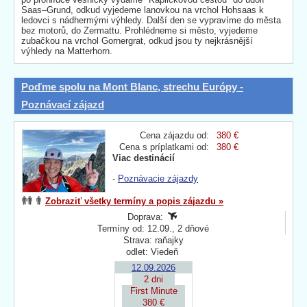
Saas–Grund, odkud vyjedeme lanovkou na vrchol Hohsaas k
ledovci s nádhermými výhledy. Další den se vypravíme do města
bez motorů, do Zermattu. Prohlédneme si město, vyjedeme
zubačkou na vrchol Gornergrat, odkud jsou ty nejkrásnější
výhledy na Matterhorn.
Poďme spolu na Mont Blanc, strechu Európy -
Poznávací zájazd
Cena zájazdu od:
380 €
Cena s príplatkami od:
380 €
Viac destinácií
-
Poznávacie zájazdy
Zobraziť všetky termíny a popis zájazdu »
Doprava:
Termíny od: 12.09., 2 dňové
Strava: raňajky
odlet: Viedeň
12.09.2026
2 dni
First Minute
380 €