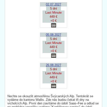
02.07.2027
5 dní
Last Minute
449 €
+0 €
05.08.2027
5 dní
Last Minute
449 €
+0 €
26.08.2027
5 dní
Last Minute
449 €
+0 €
Nechte se okouzlit atmosférou Švýcarských Alp. Tentokrát se
vydáme do kantonu Wallis. Zde nás budou čekat tři dny na
vrcholcích Alp. První den zavítáme do údolí Saas–Fee a odtud se
po prohlídce vesničky vydáme "Kapličkovou cestou" do údolí