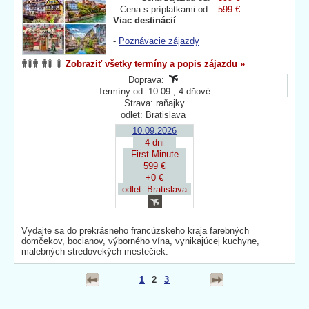
Cena s príplatkami od:
599 €
Viac destinácií
-
Poznávacie zájazdy
Zobraziť všetky termíny a popis zájazdu »
Doprava:
Termíny od: 10.09., 4 dňové
Strava: raňajky
odlet: Bratislava
10.09.2026
4 dni
First Minute
599 €
+0 €
odlet: Bratislava
Vydajte sa do prekrásneho francúzskeho kraja farebných
domčekov, bocianov, výborného vína, vynikajúcej kuchyne,
malebných stredovekých mestečiek.
1
2
3