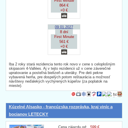
First Minute
864 €
+0 €
09.01.2027
8 dní
First Minute
561 €
+0 €
Iba 2 roky stará rezidencia tento rok novo v cene s celoplošným
skipasom 4-Vallées. Aj v tejto rezidencii už v cene záverečné
upratovanie a posteľná bielizeň a uteráky. Pre deti pekne
vybavená herňa, pre dospelých potom reštaurácia a možnosť
návštevy neďalekých vychýrených kúpeľov (za poplatok na
mieste).
Kúzelné Alsasko - francúzska rozprávka, kraj viníc a
bocianov LETECKY
Cena zájazdu od:
599 €