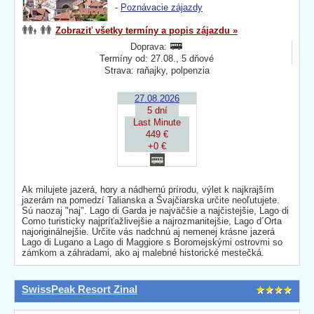
-
Poznávacie zájazdy
Zobraziť všetky termíny a popis zájazdu »
Doprava:
Termíny od: 27.08., 5 dňové
Strava: raňajky, polpenzia
27.08.2026
5 dní
Last Minute
449 €
+0 €
Ak milujete jazerá, hory a nádhernú prírodu, výlet k najkrajším
jazerám na pomedzí Talianska a Švajčiarska určite neoľutujete.
Sú naozaj "naj". Lago di Garda je najväčšie a najčistejšie, Lago di
Como turisticky najpríťažlivejšie a najrozmanitejšie, Lago d´Orta
najoriginálnejšie. Určite vás nadchnú aj nemenej krásne jazerá
Lago di Lugano a Lago di Maggiore s Boromejskými ostrovmi so
zámkom a záhradami, ako aj malebné historické mestečká.
SwissPeak Resort Zinal