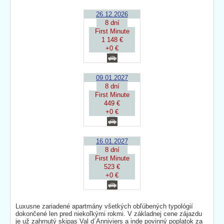
26.12.2026
8 dní
First Minute
1 148 €
+0 €
09.01.2027
8 dní
First Minute
449 €
+0 €
16.01.2027
8 dní
First Minute
523 €
+0 €
Luxusne zariadené apartmány všetkých obľúbených typológií
dokončené len pred niekoľkými rokmi. V základnej cene zájazdu
je už zahrnutý skipas Val d´Anniviers a inde povinný poplatok za