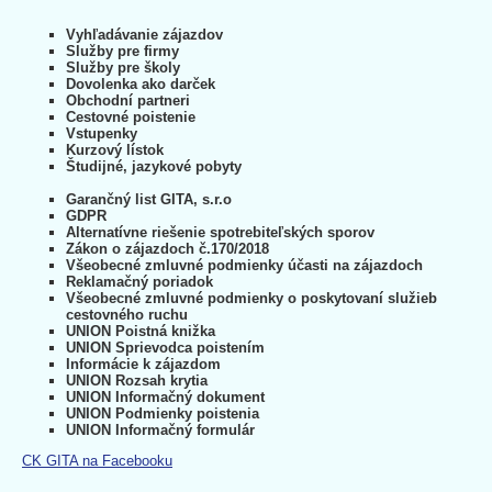
Vyhľadávanie zájazdov
Služby pre firmy
Služby pre školy
Dovolenka ako darček
Obchodní partneri
Cestovné poistenie
Vstupenky
Kurzový lístok
Študijné, jazykové pobyty
Garančný list GITA, s.r.o
GDPR
Alternatívne riešenie spotrebiteľských sporov
Zákon o zájazdoch č.170/2018
Všeobecné zmluvné podmienky účasti na zájazdoch
Reklamačný poriadok
Všeobecné zmluvné podmienky o poskytovaní služieb
cestovného ruchu
UNION Poistná knižka
UNION Sprievodca poistením
Informácie k zájazdom
UNION Rozsah krytia
UNION Informačný dokument
UNION Podmienky poistenia
UNION Informačný formulár
CK GITA na Facebooku