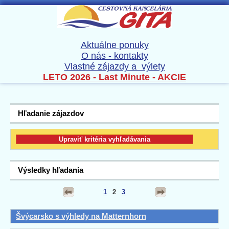
Aktuálne ponuky
O nás - kontakty
Vlastné zájazdy a výlety
LETO 2026 - Last Minute - AKCIE
Hľadanie zájazdov
Výsledky hľadania
1
2
3
Švýcarsko s výhledy na Matternhorn