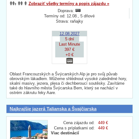
Zobraziť všetky termíny a popis zájazdu »
Doprava:
Termíny od: 12.08., 5 dňové
Strava: raňajky
12.08.2027
5 dní
Last Minute
397 €
+0 €
Oblast Francouzských a Švýcarských Alp je pro svůj půvab
obrovským lákadlem. Můžeme shlédnout vysoké zaledněné hory,
skalní masivy, jezera, plesa či dechberoucí soutěsky. Zavítáme
také do hlavního města Švýcarska Bern, který se nachází v
ostrém zákrutu řeky Aare.
Najkrajšie jazerá Talianska a Švajčiarska
Cena zájazdu od:
449 €
Cena s príplatkami od:
449 €
Viac destinácií