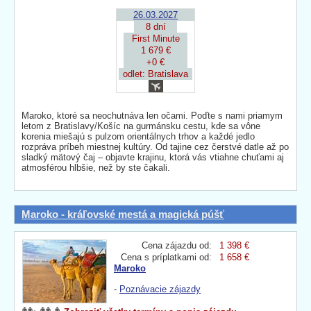
26.03.2027
8 dní
First Minute
1 679 €
+0 €
odlet: Bratislava
Maroko, ktoré sa neochutnáva len očami. Poďte s nami priamym
letom z Bratislavy/Košíc na gurmánsku cestu, kde sa vône
korenia miešajú s pulzom orientálnych trhov a každé jedlo
rozpráva príbeh miestnej kultúry. Od tajine cez čerstvé datle až po
sladký mätový čaj – objavte krajinu, ktorá vás vtiahne chuťami aj
atmosférou hlbšie, než by ste čakali.
Maroko - kráľovské mestá a magická púšť
Cena zájazdu od:
1 398 €
Cena s príplatkami od:
1 658 €
Maroko
-
Poznávacie zájazdy