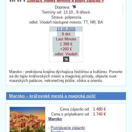
Zobraziť všetky termíny a popis zájazdu »
Doprava:
Termíny od: 13.10., 8 dňové
Strava: polpenzia
odlet: Viedeň nástupné miesto: TT, NR, BA
13.10.2026
8 dní
Last Minute
1 398 €
+260 €
odlet: Viedeň
Maroko - prekrásna krajina dýchajúca históriou a kultúrou. Ponorte
sa do tajov kráľovských miest a magickej prírody, objavte svet
maurských palácov, nekonečnej púšte, slnka a orientu.
Maroko – kráľovské mestá a magická púšť
Cena zájazdu od:
1 480 €
Cena s príplatkami od:
1 740 €
Maroko
-
Poznávacie zájazdy