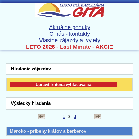
Aktuálne ponuky
O nás - kontakty
Vlastné zájazdy a výlety
LETO 2026 - Last Minute - AKCIE
Hľadanie zájazdov
Výsledky hľadania
1
2
3
Maroko - príbehy kráľov a berberov