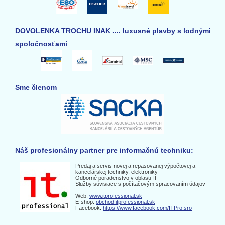
DOVOLENKA TROCHU INAK .... luxusné plavby s lodnými
spoločnosťami
Sme členom
Náš profesionálny partner pre informačnú techniku:
Predaj a servis novej a repasovanej výpočtovej a
kancelárskej techniky, elektroniky
Odborné poradenstvo v oblasti IT
Služby súvisiace s počítačovým spracovaním údajov
Web:
www.itprofessional.sk
E-shop:
obchod.itprofessional.sk
Facebook:
https://www.facebook.com/ITPro.sro