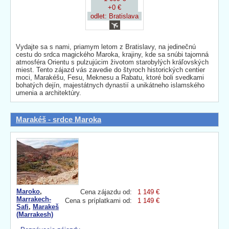
+0 €
odlet: Bratislava
Vydajte sa s nami, priamym letom z Bratislavy, na jedinečnú
cestu do srdca magického Maroka, krajiny, kde sa snúbi tajomná
atmosféra Orientu s pulzujúcim životom starobylých kráľovských
miest. Tento zájazd vás zavedie do štyroch historických centier
moci, Marakéšu, Fesu, Meknesu a Rabatu, ktoré boli svedkami
bohatých dejín, majestátnych dynastií a unikátneho islamského
umenia a architektúry.
Marakéš - srdce Maroka
Maroko
,
Cena zájazdu od:
1 149 €
Marrakech-
Cena s príplatkami od:
1 149 €
Safi
,
Marakeš
(Marrakesh)