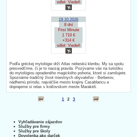
odlet: Viedeň
19.10.2026
8 dní
First Minute
1 710 €
+314 €
odlet: Viedeň
Podľa gréckej mytológie drží Atlas nebeskú klenbu. My sa spolu
presvedčíme, či je to naozaj pravda. Pozývame vás na turistiku
do mytológiou opradeného magického pohoria, ktoré si zamilujete.
Spoznáme tradičný život miestnych obyvateľov - Berberov,
nádhernú prírodu, najväčšie mesto krajiny Casablancu a
doprajeme si relax v kráľovskom meste Marakéš.
1
2
3
Vyhľadávanie zájazdov
Služby pre firmy
Služby pre školy
Dovolenka ako darček