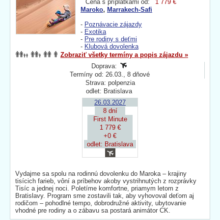
Cena s príplatkami od:
1 779 €
Maroko
,
Marrakech-Safi
-
Poznávacie zájazdy
-
Exotika
-
Pre rodiny s deťmi
-
Klubová dovolenka
Zobraziť všetky termíny a popis zájazdu »
Doprava:
Termíny od: 26.03., 8 dňové
Strava: polpenzia
odlet: Bratislava
26.03.2027
8 dní
First Minute
1 779 €
+0 €
odlet: Bratislava
Vydajme sa spolu na rodinnú dovolenku do Maroka – krajiny
tisícich farieb, vôní a príbehov akoby vystrihnutých z rozprávky
Tisíc a jednej noci. Poletíme komfortne, priamym letom z
Bratislavy. Program sme zostavili tak, aby vyhovoval deťom aj
rodičom – pohodlné tempo, dobrodružné aktivity, ubytovanie
vhodné pre rodiny a o zábavu sa postará animátor CK.