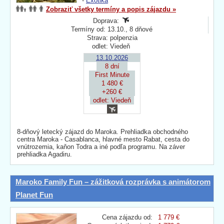
-
Exotika
Zobraziť všetky termíny a popis zájazdu »
Doprava:
Termíny od: 13.10., 8 dňové
Strava: polpenzia
odlet: Viedeň
13.10.2026
8 dní
First Minute
1 480 €
+260 €
odlet: Viedeň
8-dňový letecký zájazd do Maroka. Prehliadka obchodného
centra Maroka - Casablanca, hlavné mesto Rabat, cesta do
vnútrozemia, kaňon Todra a iné podľa programu. Na záver
prehliadka Agadiru.
Maroko Family Fun – zážitková rozprávka s animátorom
Planet Fun
Cena zájazdu od:
1 779 €