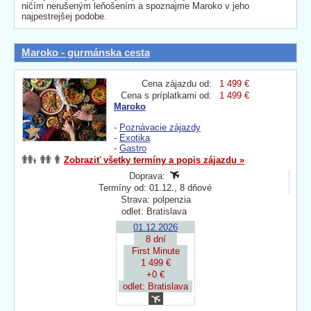
ničím nerušeným leňošením a spoznajme Maroko v jeho
najpestrejšej podobe.
Maroko - gurmánska cesta
Cena zájazdu od:
1 499 €
Cena s príplatkami od:
1 499 €
Maroko
-
Poznávacie zájazdy
-
Exotika
-
Gastro
Zobraziť všetky termíny a popis zájazdu »
Doprava:
Termíny od: 01.12., 8 dňové
Strava: polpenzia
odlet: Bratislava
01.12.2026
8 dní
First Minute
1 499 €
+0 €
odlet: Bratislava