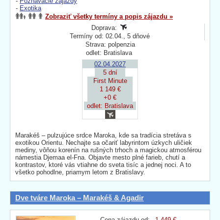
-
Poznávacie zájazdy
-
Exotika
Zobraziť všetky termíny a popis zájazdu »
Doprava:
Termíny od: 02.04., 5 dňové
Strava: polpenzia
odlet: Bratislava
02.04.2027
5 dní
First Minute
1 149 €
+0 €
odlet: Bratislava
Marakéš – pulzujúce srdce Maroka, kde sa tradícia stretáva s
exotikou Orientu. Nechajte sa očariť labyrintom úzkych uličiek
mediny, vôňou korenín na rušných trhoch a magickou atmosférou
námestia Djemaa el-Fna. Objavte mesto plné farieb, chutí a
kontrastov, ktoré vás vtiahne do sveta tisíc a jednej noci. A to
všetko pohodlne, priamym letom z Bratislavy.
Dve tváre Maroka – Marakéš & Agadir
Cena zájazdu od:
1 449 €