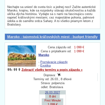
Nechajte sa uniesť do sveta tisíc a jednej noci! Zažite autentické
Maroko, krajinu, kde sa rozprávky stávajú skutočnosťou a každá
ulička dýcha históriou. Vydajte sa s nami na fascinujúcu cestu
naprieč kráľovskými mestami, cez majestátne pohoria, palmové
údolia a do samého srdca Sahary. A to všetko priamym letom z
Bratislavy.
Maroko - tajomstvá kráľovských miest - budget friendly
Cena zájazdu od:
1 099 €
Cena s príplatkami od:
1 099 €
Maroko
-
Poznávacie zájazdy
-
Exotika
Zobraziť všetky termíny a popis zájazdu »
Doprava:
Termíny od: 26.03., 8 dňové
Strava: polpenzia
odlet: Bratislava
26.03.2027
8 dní
First Minute
1 099 €