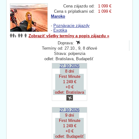
Cena zájazdu od:
1 099 €
Cena s príplatkami od:
1 099 €
Maroko
-
Poznávacie zájazdy
-
Exotika
Zobraziť všetky termíny a popis zájazdu »
Doprava:
Termíny od: 27.10., 9, 8 dňové
Strava: polpenzia
odlet: Bratislava, Budapešť
27.10.2026
8 dní
First Minute
1 249 €
+0 €
odlet: Bratislava
27.10.2026
9 dní
First Minute
1 249 €
+0 €
odlet: Budapešť