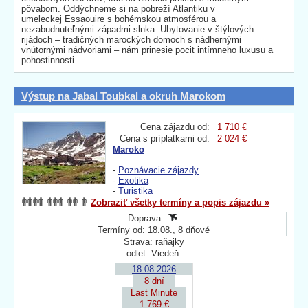
pôvabom. Oddýchneme si na pobreží Atlantiku v
umeleckej Essaouire s bohémskou atmosférou a
nezabudnuteľnými západmi slnka. Ubytovanie v štýlových
rijádoch – tradičných marockých domoch s nádhernými
vnútornými nádvoriami – nám prinesie pocit intímneho luxusu a
pohostinnosti
Výstup na Jabal Toubkal a okruh Marokom
Cena zájazdu od:
1 710 €
Cena s príplatkami od:
2 024 €
Maroko
-
Poznávacie zájazdy
-
Exotika
-
Turistika
Zobraziť všetky termíny a popis zájazdu »
Doprava:
Termíny od: 18.08., 8 dňové
Strava: raňajky
odlet: Viedeň
18.08.2026
8 dní
Last Minute
1 769 €