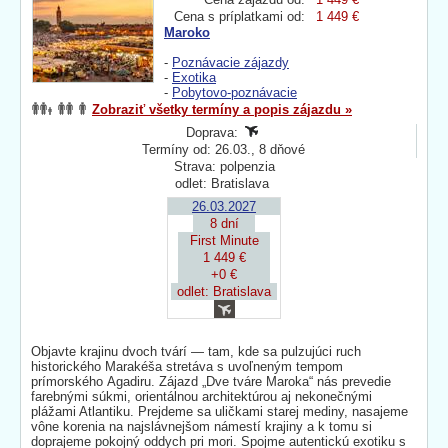
Cena s príplatkami od:
1 449 €
Maroko
-
Poznávacie zájazdy
-
Exotika
-
Pobytovo-poznávacie
Zobraziť všetky termíny a popis zájazdu »
Doprava:
Termíny od: 26.03., 8 dňové
Strava: polpenzia
odlet: Bratislava
26.03.2027
8 dní
First Minute
1 449 €
+0 €
odlet: Bratislava
Objavte krajinu dvoch tvárí — tam, kde sa pulzujúci ruch
historického Marakéša stretáva s uvoľneným tempom
prímorského Agadiru. Zájazd „Dve tváre Maroka“ nás prevedie
farebnými súkmi, orientálnou architektúrou aj nekonečnými
plážami Atlantiku. Prejdeme sa uličkami starej mediny, nasajeme
vône korenia na najslávnejšom námestí krajiny a k tomu si
doprajeme pokojný oddych pri mori. Spojme autentickú exotiku s